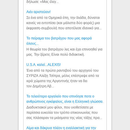
δήλωσε: «Μας έλεγ...
Aιέν αριστεύειν!
Σε ένα από τα Ομηρικά έπη, την Ιλιάδα, δύναται
κανείς να εντοπίσει (και μάλιστα δύο φορές) μια
έκφραση-συμβουλή που αποτέλεσε ιδανικό για...
Το πείραμα του βατράχου που μας αφορά
όλους...
Η θεωρία του βατράχου λες και έχει επινοηθεί για
μας. Την ξέρετε; Είναι πολύ διδακτική.
U.S.A. καλεί...ALEXIS!
Ένα από τα πρώτα ραντεβού του αρχηγού του
ΣΥΡΙΖΑ Αλέξη Τσίπρα, μόλις επέστρεψε από τα
ιερά χώματα της Αργεντινής ήταν να δει
τον Δημήτρη Αβ...
Το τελειότερο εργαλείο που επινόησε ποτε ο
ανθρώπινος εγκέφαλος, είναι η Ελληνική γλώσσα.
Διαδυκτιακοί μου φίλοι, που υιοθετίσατε με
περίσσια ευκολία τον τρόπο επικοινωνίας που
σας πλάσαραν τα μιάσματα της νέας τάξης πρα...
Αίμα και δάκρυα πλέον η εναλλακτική για την