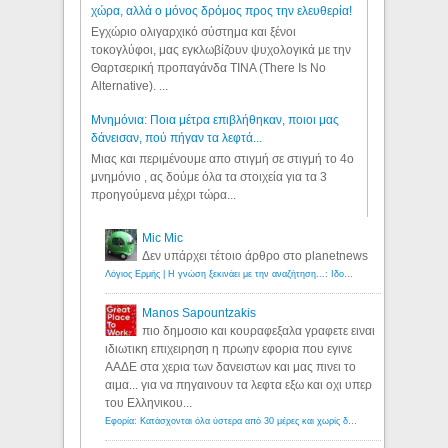
χώρα, αλλά ο μόνος δρόμος προς την ελευθερία!
Εγχώριο ολιγαρχικό σύστημα και ξένοι
τοκογλύφοι, μας εγκλωβίζουν ψυχολογικά με την
Θαρτσερική προπαγάνδα TINA (There Is No
Alternative). ...
Μνημόνια: Ποια μέτρα επιβλήθηκαν, ποιοι μας
δάνεισαν, πού πήγαν τα λεφτά...
Μιας και περιμένουμε απο στιγμή σε στιγμή το 4ο
μνημόνιο , ας δούμε όλα τα στοιχεία για τα 3
προηγούμενα μέχρι τώρα...
Mic Mic
Δεν υπάρχει τέτοιο άρθρο στο planetnews
Λόγιος Ερμής | Η γνώση ξεκινάει με την αναζήτηση...: Ιδού οι 18 που χρωστούν 11 δις ευρώ!
Manos Sapountzakis
πιο δημοσιο και κουραφεξαλα γραφετε ειναι
ιδιωτικη επιχειρηση η πρωην εφορια που εγινε
ΑΑΔΕ στα χερια των δανειστων και μας πινει το
αιμα... για να πηγαινουν τα λεφτα εξω και οχι υπερ
του Ελληνικου...
Εφορία: Κατάσχονται όλα ύστερα από 30 μέρες και χωρίς δικαστικές αποφάσεις - Λόγιος Ερμής