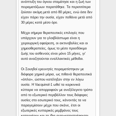
ανάπτυξη του όγκου σταμάτησε και η ζωή των
πειραματόζωων παρατάθηκε. Τα περισσότερα
ζούσαν ακόμη μετά από 80 μέρες, ενώ όσα δεν
είχαν πάρει την ουσία, είχαν πεθάνει μετά από
30 μέρες κατά μέσο όρο.
Μέχρι σήμερα θεραπευτικές επιλογές που
υπάρχουν για το γλοιβλάστωμα είναι η
χειρουργική αφαίρεση, οι ακτινοβολίες και οι
χημειοθεραπείες, όμως το μέσο προσδόκιμο
ζωής του ασθενούς είναι μόνο 15 μήνες, γι'
αυτό αναζητούνται εναλλακτικές μέθοδοι.
Οι Σουηδοί ερευνητές πειραματίστηκαν με
διάφορα χημικά μόρια, ως πιθανά θεραπευτικά
«όπλα», ώσπου κατέληξαν στην εν λόγω
ουσία. Η Vacquinol-1 ωθεί τα καρκινικά
κύτταρα να απορροφούν με ανεξέλεγκτο τρόπο
από το εξωτερικό περιβάλλον τους διάφορες
ουσίες στο εσωτερικό τους, κάνοντάς τα να
παραγεμίσουν μέχρι που σκάνε, έτσι οι
εξωτερικές κυτταρικές μεμβράνες τους
καταρρέουν και τα ίδια αυτο-καταστρέφονται