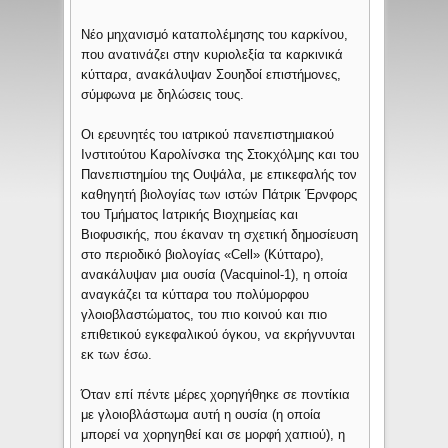
Νέο μηχανισμό καταπολέμησης του καρκίνου,
που ανατινάζει στην κυριολεξία τα καρκινικά
κύτταρα, ανακάλυψαν Σουηδοί επιστήμονες,
σύμφωνα με δηλώσεις τους.
Οι ερευνητές του ιατρικού πανεπιστημιακού
Ινστιτούτου Καρολίνσκα της Στοκχόλμης και του
Πανεπιστημίου της Ουψάλα, με επικεφαλής τον
καθηγητή βιολογίας των ιστών Πάτρικ Έρνφορς
του Τμήματος Ιατρικής Βιοχημείας και
Βιοφυσικής, που έκαναν τη σχετική δημοσίευση
στο περιοδικό βιολογίας «Cell» (Κύτταρο),
ανακάλυψαν μια ουσία (Vacquinol-1), η οποία
αναγκάζει τα κύτταρα του πολύμορφου
γλοιοβλαστώματος, του πιο κοινού και πιο
επιθετικού εγκεφαλικού όγκου, να εκρήγνυνται
εκ των έσω.
Όταν επί πέντε μέρες χορηγήθηκε σε ποντίκια
με γλοιοβλάστωμα αυτή η ουσία (η οποία
μπορεί να χορηγηθεί και σε μορφή χαπιού), η