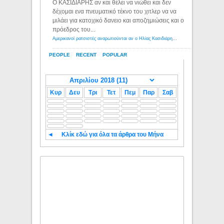
Ο ΚΑΣΙΔΙΑΡΗΣ αν και θέλει να νιώθει και δεν
δέχομαι ενα πνευματικό τέκνο του χιτλερ να να
μιλάει για κατοχικό δανειο και αποζημιώσεις και ο
πρόεδρος του...
Αμερικανοί ρατσιστές αναρωτιούνται αν ο Ηλίας Κασιδιάρης ανήκει στη λευκή φυλή... - Λόγιος Ερμής
PEOPLE
RECENT
POPULAR
Κυρ
Δευ
Τρι
Τετ
Πεμ
Παρ
Σαβ
◄
Κλίκ εδώ για όλα τα άρθρα του Μήνα