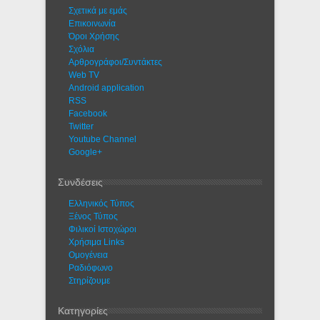
Σχετικά με εμάς
Eπικοινωνία
Όροι Χρήσης
Σχόλια
Αρθρογράφοι/Συντάκτες
Web TV
Android application
RSS
Facebook
Twitter
Youtube Channel
Google+
Συνδέσεις
Ελληνικός Τύπος
Ξένος Τύπος
Φιλικοί Ιστοχώροι
Χρήσιμα Links
Ομογένεια
Ραδιόφωνο
Στηρίζουμε
Κατηγορίες