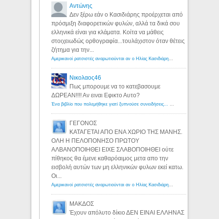
Αντώνης
Δεν ξέρω εάν ο Κασιδιάρης προέρχεται από
πρόσμιξη διαφορετικών φυλών, αλλά τα δικά σου
ελληνικά είναι για κλάματα. Κοίτα να μάθεις
στοιχειωδώς ορθογραφία...τουλάχιστον όταν θέτεις
ζήτημα για την...
Αμερικανοί ρατσιστές αναρωτιούνται αν ο Ηλίας Κασιδιάρης ανήκει στη λευκή φυλή... - Λόγιος Ερμής
Νικολαος46
Πως μπορουμε να το κατεβασουμε
ΔΩΡΕΑΝ!!!! Αν ειναι Εφικτο Αυτο?
Ένα βιβλίο που πολεμήθηκε γιατί ξυπνούσε συνειδήσεις... - Λόγιος Ερμής | Η γνώση ξεκινάει με την αναζήτηση...
ΓΕΓΟΝΟΣ
ΚΑΤΑΓΕΤΑΙ ΑΠΟ ΕΝΑ ΧΩΡΙΟ ΤΗΣ ΜΑΝΗΣ.
ΟΛΗ Η ΠΕΛΟΠΟΝΗΣΟ ΠΡΩΤΟΥ
ΑΛΒΑΝΟΠΟΙΗΘΕΙ ΕΙΧΕ ΣΛΑΒΟΠΟΙΗΘΕΙ ούτε
πίθηκος θα έμενε καθαρόαιμος μετα απο την
εισβολή αυτών των μη ελληνικών φυλων εκεί κατω.
Οι...
Αμερικανοί ρατσιστές αναρωτιούνται αν ο Ηλίας Κασιδιάρης ανήκει στη λευκή φυλή... - Λόγιος Ερμής
ΜΑΚΔΟΣ
Έχουν απόλυτο δίκιο ΔΕΝ ΕΙΝΑΙ ΕΛΛΗΝΑΣ