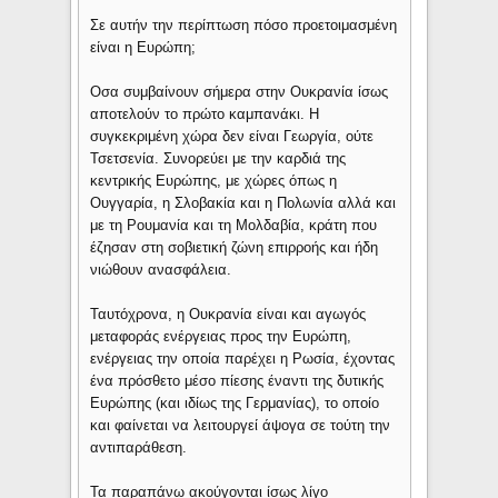
Σε αυτήν την περίπτωση πόσο προετοιμασμένη
είναι η Ευρώπη;
Οσα συμβαίνουν σήμερα στην Ουκρανία ίσως
αποτελούν το πρώτο καμπανάκι. Η
συγκεκριμένη χώρα δεν είναι Γεωργία, ούτε
Τσετσενία. Συνορεύει με την καρδιά της
κεντρικής Ευρώπης, με χώρες όπως η
Ουγγαρία, η Σλοβακία και η Πολωνία αλλά και
με τη Ρουμανία και τη Μολδαβία, κράτη που
έζησαν στη σοβιετική ζώνη επιρροής και ήδη
νιώθουν ανασφάλεια.
Ταυτόχρονα, η Ουκρανία είναι και αγωγός
μεταφοράς ενέργειας προς την Ευρώπη,
ενέργειας την οποία παρέχει η Ρωσία, έχοντας
ένα πρόσθετο μέσο πίεσης έναντι της δυτικής
Ευρώπης (και ιδίως της Γερμανίας), το οποίο
και φαίνεται να λειτουργεί άψογα σε τούτη την
αντιπαράθεση.
Τα παραπάνω ακούγονται ίσως λίγο