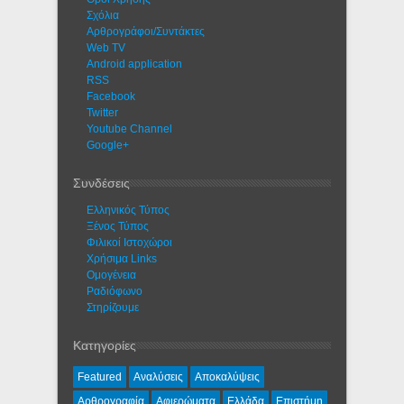
Σχόλια
Αρθρογράφοι/Συντάκτες
Web TV
Android application
RSS
Facebook
Twitter
Youtube Channel
Google+
Συνδέσεις
Ελληνικός Τύπος
Ξένος Τύπος
Φιλικοί Ιστοχώροι
Χρήσιμα Links
Ομογένεια
Ραδιόφωνο
Στηρίζουμε
Κατηγορίες
Featured
Αναλύσεις
Αποκαλύψεις
Αρθρογραφία
Αφιερώματα
Ελλάδα
Επιστήμη