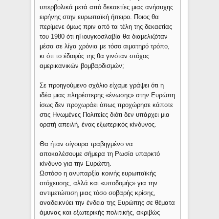
υπερβολικά μετά από δεκαετίες μιας ανήσυχης
ειρήνης στην ευρωπαϊκή ήπειρο. Ποιος θα
περίμενε όμως πριν από τα τέλη της δεκαετίας
του 1980 ότι ηΓιουγκοσλαβία θα διαμελιζόταν
μέσα σε λίγα χρόνια με τόσο αιματηρό τρόπο,
κι ότι το έδαφός της θα γινόταν στόχος
αμερικανικών βομβαρδισμών;
Σε προηγούμενο σχόλιο είχαμε γράψει ότι η
ιδέα μιας πληρέστερης «ένωσης» στην Ευρώπη
ίσως δεν προχωράει όπως προχώρησε κάποτε
στις Ηνωμένες Πολιτείες διότι δεν υπάρχει μια
ορατή απειλή, ένας εξωτερικός κίνδυνος.
Θα ήταν σίγουρα τραβηγμένο να
αποκαλέσουμε σήμερα τη Ρωσία υπαρκτό
κίνδυνο για την Ευρώπη.
Ωστόσο η ανυπαρξία κοινής ευρωπαϊκής
στόχευσης, αλλά και «υποδομής» για την
αντιμετώπιση μιας τόσο σοβαρής κρίσης,
αναδεικνύει την ένδεια της Ευρώπης σε θέματα
άμυνας και εξωτερικής πολιτικής, ακριβώς