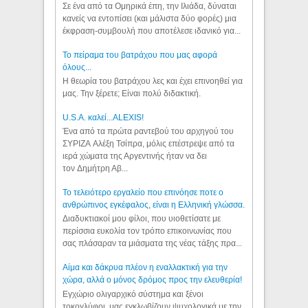
Σε ένα από τα Ομηρικά έπη, την Ιλιάδα, δύναται
κανείς να εντοπίσει (και μάλιστα δύο φορές) μια
έκφραση-συμβουλή που αποτέλεσε ιδανικό για...
Το πείραμα του βατράχου που μας αφορά
όλους...
Η θεωρία του βατράχου λες και έχει επινοηθεί για
μας. Την ξέρετε; Είναι πολύ διδακτική.
U.S.A. καλεί...ALEXIS!
Ένα από τα πρώτα ραντεβού του αρχηγού του
ΣΥΡΙΖΑ Αλέξη Τσίπρα, μόλις επέστρεψε από τα
ιερά χώματα της Αργεντινής ήταν να δει
τον Δημήτρη Αβ...
Το τελειότερο εργαλείο που επινόησε ποτε ο
ανθρώπινος εγκέφαλος, είναι η Ελληνική γλώσσα.
Διαδυκτιακοί μου φίλοι, που υιοθετίσατε με
περίσσια ευκολία τον τρόπο επικοινωνίας που
σας πλάσαραν τα μιάσματα της νέας τάξης πρα...
Αίμα και δάκρυα πλέον η εναλλακτική για την
χώρα, αλλά ο μόνος δρόμος προς την ελευθερία!
Εγχώριο ολιγαρχικό σύστημα και ξένοι
τοκογλύφοι, μας εγκλωβίζουν ψυχολογικά με την