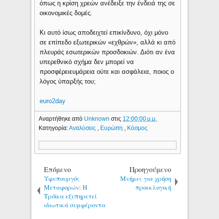
όπως η κρίση χρεών ανέδειξε την ένδειά της σε
οικονομικές δομές.
Κι αυτό ίσως αποδειχτεί επικίνδυνο, όχι μόνο
σε επίπεδο εξωτερικών «εχθρών», αλλά κι από
πλευράς εσωτερικών προσδοκιών. Διότι αν ένα
υπερεθνικό σχήμα δεν μπορεί να
προσφέρειευμάρεια ούτε και ασφάλεια, ποιος ο
λόγος ύπαρξής του;
euro2day
Αναρτήθηκε από
Unknown
στις
12:00:00 μ.μ.
Κατηγορία:
Αναλύσεις
,
Ευρώπη
,
Κόσμος
Επόμενο
Προηγούμενο
Υφυπουργός
Μνήμες για χρήση
Μεταφορών: Η
προεκλογική
Τρόϊκα εξυπηρετεί
ιδιωτικά συμφέροντα