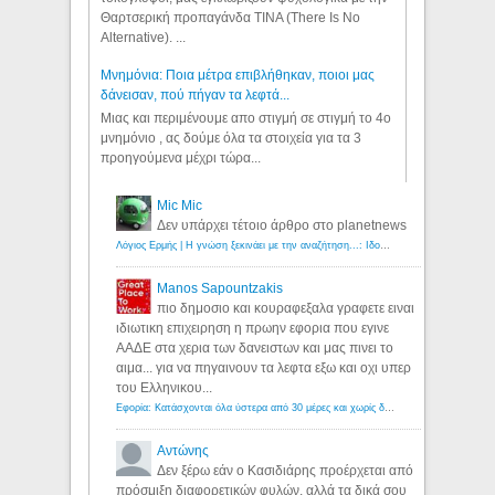
Θαρτσερική προπαγάνδα TINA (There Is No
Alternative). ...
Μνημόνια: Ποια μέτρα επιβλήθηκαν, ποιοι μας
δάνεισαν, πού πήγαν τα λεφτά...
Μιας και περιμένουμε απο στιγμή σε στιγμή το 4ο
μνημόνιο , ας δούμε όλα τα στοιχεία για τα 3
προηγούμενα μέχρι τώρα...
Mic Mic
Δεν υπάρχει τέτοιο άρθρο στο planetnews
Λόγιος Ερμής | Η γνώση ξεκινάει με την αναζήτηση...: Ιδού οι 18 που χρωστούν 11 δις ευρώ!
Manos Sapountzakis
πιο δημοσιο και κουραφεξαλα γραφετε ειναι
ιδιωτικη επιχειρηση η πρωην εφορια που εγινε
ΑΑΔΕ στα χερια των δανειστων και μας πινει το
αιμα... για να πηγαινουν τα λεφτα εξω και οχι υπερ
του Ελληνικου...
Εφορία: Κατάσχονται όλα ύστερα από 30 μέρες και χωρίς δικαστικές αποφάσεις - Λόγιος Ερμής
Αντώνης
Δεν ξέρω εάν ο Κασιδιάρης προέρχεται από
πρόσμιξη διαφορετικών φυλών, αλλά τα δικά σου