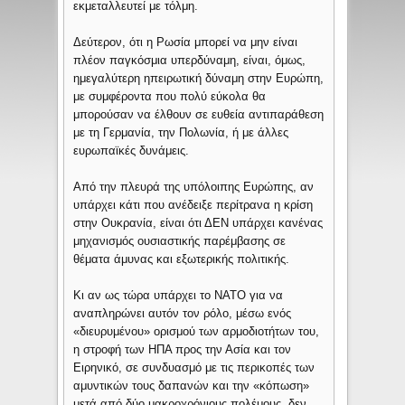
εκμεταλλευτεί με τόλμη.
Δεύτερον, ότι η Ρωσία μπορεί να μην είναι
πλέον παγκόσμια υπερδύναμη, είναι, όμως,
ημεγαλύτερη ηπειρωτική δύναμη στην Ευρώπη,
με συμφέροντα που πολύ εύκολα θα
μπορούσαν να έλθουν σε ευθεία αντιπαράθεση
με τη Γερμανία, την Πολωνία, ή με άλλες
ευρωπαϊκές δυνάμεις.
Από την πλευρά της υπόλοιπης Ευρώπης, αν
υπάρχει κάτι που ανέδειξε περίτρανα η κρίση
στην Ουκρανία, είναι ότι ΔΕΝ υπάρχει κανένας
μηχανισμός ουσιαστικής παρέμβασης σε
θέματα άμυνας και εξωτερικής πολιτικής.
Κι αν ως τώρα υπάρχει το ΝΑΤΟ για να
αναπληρώνει αυτόν τον ρόλο, μέσω ενός
«διευρυμένου» ορισμού των αρμοδιοτήτων του,
η στροφή των ΗΠΑ προς την Ασία και τον
Ειρηνικό, σε συνδυασμό με τις περικοπές των
αμυντικών τους δαπανών και την «κόπωση»
μετά από δύο μακροχρόνιους πολέμους, δεν