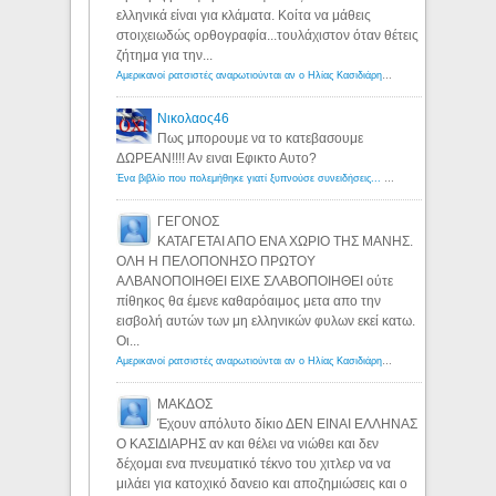
ελληνικά είναι για κλάματα. Κοίτα να μάθεις
στοιχειωδώς ορθογραφία...τουλάχιστον όταν θέτεις
ζήτημα για την...
Αμερικανοί ρατσιστές αναρωτιούνται αν ο Ηλίας Κασιδιάρης ανήκει στη λευκή φυλή... - Λόγιος Ερμής
Νικολαος46
Πως μπορουμε να το κατεβασουμε
ΔΩΡΕΑΝ!!!! Αν ειναι Εφικτο Αυτο?
Ένα βιβλίο που πολεμήθηκε γιατί ξυπνούσε συνειδήσεις... - Λόγιος Ερμής | Η γνώση ξεκινάει με την αναζήτηση...
ΓΕΓΟΝΟΣ
ΚΑΤΑΓΕΤΑΙ ΑΠΟ ΕΝΑ ΧΩΡΙΟ ΤΗΣ ΜΑΝΗΣ.
ΟΛΗ Η ΠΕΛΟΠΟΝΗΣΟ ΠΡΩΤΟΥ
ΑΛΒΑΝΟΠΟΙΗΘΕΙ ΕΙΧΕ ΣΛΑΒΟΠΟΙΗΘΕΙ ούτε
πίθηκος θα έμενε καθαρόαιμος μετα απο την
εισβολή αυτών των μη ελληνικών φυλων εκεί κατω.
Οι...
Αμερικανοί ρατσιστές αναρωτιούνται αν ο Ηλίας Κασιδιάρης ανήκει στη λευκή φυλή... - Λόγιος Ερμής
ΜΑΚΔΟΣ
Έχουν απόλυτο δίκιο ΔΕΝ ΕΙΝΑΙ ΕΛΛΗΝΑΣ
Ο ΚΑΣΙΔΙΑΡΗΣ αν και θέλει να νιώθει και δεν
δέχομαι ενα πνευματικό τέκνο του χιτλερ να να
μιλάει για κατοχικό δανειο και αποζημιώσεις και ο