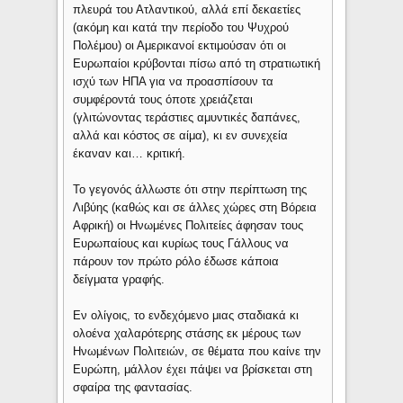
πλευρά του Ατλαντικού, αλλά επί δεκαετίες
(ακόμη και κατά την περίοδο του Ψυχρού
Πολέμου) οι Αμερικανοί εκτιμούσαν ότι οι
Ευρωπαίοι κρύβονται πίσω από τη στρατιωτική
ισχύ των ΗΠΑ για να προασπίσουν τα
συμφέροντά τους όποτε χρειάζεται
(γλιτώνοντας τεράστιες αμυντικές δαπάνες,
αλλά και κόστος σε αίμα), κι εν συνεχεία
έκαναν και… κριτική.
Το γεγονός άλλωστε ότι στην περίπτωση της
Λιβύης (καθώς και σε άλλες χώρες στη Βόρεια
Αφρική) οι Ηνωμένες Πολιτείες άφησαν τους
Ευρωπαίους και κυρίως τους Γάλλους να
πάρουν τον πρώτο ρόλο έδωσε κάποια
δείγματα γραφής.
Εν ολίγοις, το ενδεχόμενο μιας σταδιακά κι
ολοένα χαλαρότερης στάσης εκ μέρους των
Ηνωμένων Πολιτειών, σε θέματα που καίνε την
Ευρώπη, μάλλον έχει πάψει να βρίσκεται στη
σφαίρα της φαντασίας.