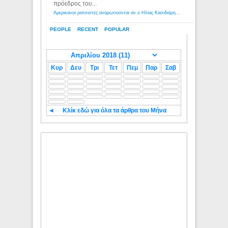
πρόεδρος του...
Αμερικανοί ρατσιστές αναρωτιούνται αν ο Ηλίας Κασιδιάρης ανήκει στη λευκή φυλή... - Λόγιος Ερμής
PEOPLE
RECENT
POPULAR
Κυρ
Δευ
Τρι
Τετ
Πεμ
Παρ
Σαβ
◄
Κλίκ εδώ για όλα τα άρθρα του Μήνα