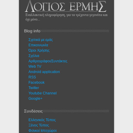
Εναλλακτική πληροφόρηση, για τα τρέχοντα γεγονότα και
όχι μόνο...
Blog info
Σχετικά με εμάς
Eπικοινωνία
Όροι Χρήσης
Σχόλια
Αρθρογράφοι/Συντάκτες
Web TV
Android application
RSS
Facebook
Twitter
Youtube Channel
Google+
Συνδέσεις
Ελληνικός Τύπος
Ξένος Τύπος
Φιλικοί Ιστοχώροι