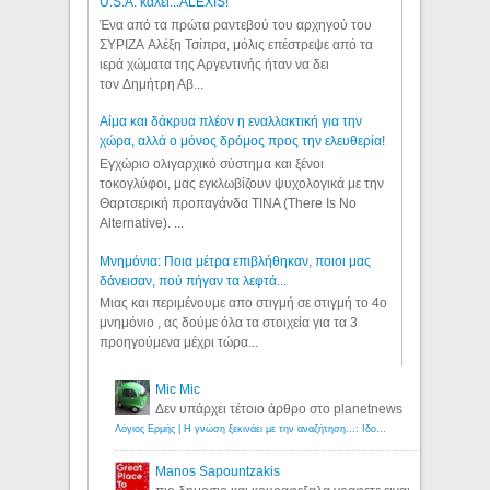
U.S.A. καλεί...ALEXIS!
Ένα από τα πρώτα ραντεβού του αρχηγού του
ΣΥΡΙΖΑ Αλέξη Τσίπρα, μόλις επέστρεψε από τα
ιερά χώματα της Αργεντινής ήταν να δει
τον Δημήτρη Αβ...
Αίμα και δάκρυα πλέον η εναλλακτική για την
χώρα, αλλά ο μόνος δρόμος προς την ελευθερία!
Εγχώριο ολιγαρχικό σύστημα και ξένοι
τοκογλύφοι, μας εγκλωβίζουν ψυχολογικά με την
Θαρτσερική προπαγάνδα TINA (There Is No
Alternative). ...
Μνημόνια: Ποια μέτρα επιβλήθηκαν, ποιοι μας
δάνεισαν, πού πήγαν τα λεφτά...
Μιας και περιμένουμε απο στιγμή σε στιγμή το 4ο
μνημόνιο , ας δούμε όλα τα στοιχεία για τα 3
προηγούμενα μέχρι τώρα...
Mic Mic
Δεν υπάρχει τέτοιο άρθρο στο planetnews
Λόγιος Ερμής | Η γνώση ξεκινάει με την αναζήτηση...: Ιδού οι 18 που χρωστούν 11 δις ευρώ!
Manos Sapountzakis