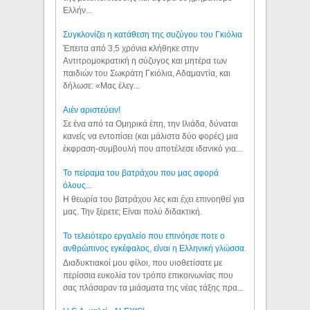
Ελλήν...
Συγκλονίζει η κατάθεση της συζύγου του Γκιόλια
Έπειτα από 3,5 χρόνια κλήθηκε στην
Αντιτρομοκρατική η σύζυγος και μητέρα των
παιδιών του Σωκράτη Γκιόλια, Αδαμαντία, και
δήλωσε: «Μας έλεγ...
Aιέν αριστεύειν!
Σε ένα από τα Ομηρικά έπη, την Ιλιάδα, δύναται
κανείς να εντοπίσει (και μάλιστα δύο φορές) μια
έκφραση-συμβουλή που αποτέλεσε ιδανικό για...
Το πείραμα του βατράχου που μας αφορά
όλους...
Η θεωρία του βατράχου λες και έχει επινοηθεί για
μας. Την ξέρετε; Είναι πολύ διδακτική.
Το τελειότερο εργαλείο που επινόησε ποτε ο
ανθρώπινος εγκέφαλος, είναι η Ελληνική γλώσσα.
Διαδυκτιακοί μου φίλοι, που υιοθετίσατε με
περίσσια ευκολία τον τρόπο επικοινωνίας που
σας πλάσαραν τα μιάσματα της νέας τάξης πρα...