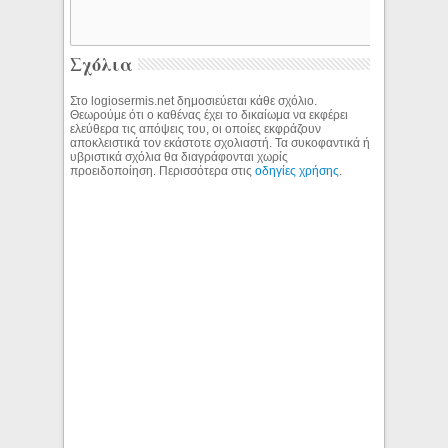
Σχόλια
Στο logiosermis.net δημοσιεύεται κάθε σχόλιο.
Θεωρούμε ότι ο καθένας έχει το δικαίωμα να εκφέρει
ελεύθερα τις απόψεις του, οι οποίες εκφράζουν
αποκλειστικά τον εκάστοτε σχολιαστή. Τα συκοφαντικά ή
υβριστικά σχόλια θα διαγράφονται χωρίς
προειδοποίηση. Περισσότερα στις
οδηγίες χρήσης
.