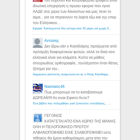
πιο δημοσιο και κουραφεξαλα γραφετε ειναι
ιδιωτικη επιχειρηση η πρωην εφορια που εγινε
ΑΑΔΕ στα χερια των δανειστων και μας πινει το
αιμα... για να πηγαινουν τα λεφτα εξω και οχι υπερ
του Ελληνικου...
Εφορία: Κατάσχονται όλα ύστερα από 30 μέρες και χωρίς δικαστικές αποφάσεις - Λόγιος Ερμής
Αντώνης
Δεν ξέρω εάν ο Κασιδιάρης προέρχεται από
πρόσμιξη διαφορετικών φυλών, αλλά τα δικά σου
ελληνικά είναι για κλάματα. Κοίτα να μάθεις
στοιχειωδώς ορθογραφία...τουλάχιστον όταν θέτεις
ζήτημα για την...
Αμερικανοί ρατσιστές αναρωτιούνται αν ο Ηλίας Κασιδιάρης ανήκει στη λευκή φυλή... - Λόγιος Ερμής
Νικολαος46
Πως μπορουμε να το κατεβασουμε
ΔΩΡΕΑΝ!!!! Αν ειναι Εφικτο Αυτο?
Ένα βιβλίο που πολεμήθηκε γιατί ξυπνούσε συνειδήσεις... - Λόγιος Ερμής | Η γνώση ξεκινάει με την αναζήτηση...
ΓΕΓΟΝΟΣ
ΚΑΤΑΓΕΤΑΙ ΑΠΟ ΕΝΑ ΧΩΡΙΟ ΤΗΣ ΜΑΝΗΣ.
ΟΛΗ Η ΠΕΛΟΠΟΝΗΣΟ ΠΡΩΤΟΥ
ΑΛΒΑΝΟΠΟΙΗΘΕΙ ΕΙΧΕ ΣΛΑΒΟΠΟΙΗΘΕΙ ούτε
πίθηκος θα έμενε καθαρόαιμος μετα απο την