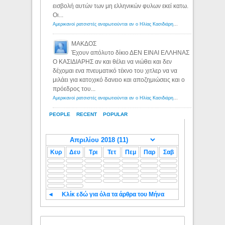
εισβολή αυτών των μη ελληνικών φυλων εκεί κατω.
Οι...
Αμερικανοί ρατσιστές αναρωτιούνται αν ο Ηλίας Κασιδιάρης ανήκει στη λευκή φυλή... - Λόγιος Ερμής
ΜΑΚΔΟΣ
Έχουν απόλυτο δίκιο ΔΕΝ ΕΙΝΑΙ ΕΛΛΗΝΑΣ
Ο ΚΑΣΙΔΙΑΡΗΣ αν και θέλει να νιώθει και δεν
δέχομαι ενα πνευματικό τέκνο του χιτλερ να να
μιλάει για κατοχικό δανειο και αποζημιώσεις και ο
πρόεδρος του...
Αμερικανοί ρατσιστές αναρωτιούνται αν ο Ηλίας Κασιδιάρης ανήκει στη λευκή φυλή... - Λόγιος Ερμής
PEOPLE
RECENT
POPULAR
Κυρ
Δευ
Τρι
Τετ
Πεμ
Παρ
Σαβ
◄
Κλίκ εδώ για όλα τα άρθρα του Μήνα