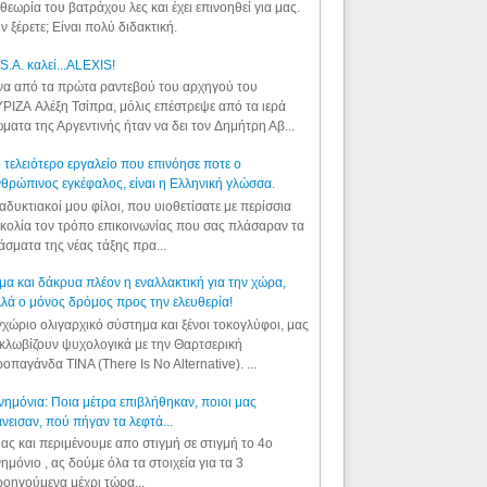
θεωρία του βατράχου λες και έχει επινοηθεί για μας.
ν ξέρετε; Είναι πολύ διδακτική.
S.A. καλεί...ALEXIS!
α από τα πρώτα ραντεβού του αρχηγού του
ΡΙΖΑ Αλέξη Τσίπρα, μόλις επέστρεψε από τα ιερά
ματα της Αργεντινής ήταν να δει τον Δημήτρη Αβ...
 τελειότερο εργαλείο που επινόησε ποτε ο
θρώπινος εγκέφαλος, είναι η Ελληνική γλώσσα.
αδυκτιακοί μου φίλοι, που υιοθετίσατε με περίσσια
κολία τον τρόπο επικοινωνίας που σας πλάσαραν τα
άσματα της νέας τάξης πρα...
μα και δάκρυα πλέον η εναλλακτική για την χώρα,
λά ο μόνος δρόμος προς την ελευθερία!
χώριο ολιγαρχικό σύστημα και ξένοι τοκογλύφοι, μας
κλωβίζουν ψυχολογικά με την Θαρτσερική
οπαγάνδα TINA (There Is No Alternative). ...
ημόνια: Ποια μέτρα επιβλήθηκαν, ποιοι μας
νεισαν, πού πήγαν τα λεφτά...
ας και περιμένουμε απο στιγμή σε στιγμή το 4ο
ημόνιο , ας δούμε όλα τα στοιχεία για τα 3
οηγούμενα μέχρι τώρα...