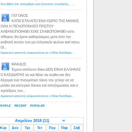
Ένα βιβλίο που πολεμήθηκε γιατί ξυπνούσε συνειδήσεις... - Λόγιος Ερμής | Η γνώση ξεκινάει με την αναζήτηση...
ΓΕΓΟΝΟΣ
ΚΑΤΑΓΕΤΑΙ ΑΠΟ ΕΝΑ ΧΩΡΙΟ ΤΗΣ ΜΑΝΗΣ.
ΟΛΗ Η ΠΕΛΟΠΟΝΗΣΟ ΠΡΩΤΟΥ
ΑΛΒΑΝΟΠΟΙΗΘΕΙ ΕΙΧΕ ΣΛΑΒΟΠΟΙΗΘΕΙ ούτε
πίθηκος θα έμενε καθαρόαιμος μετα απο την
εισβολή αυτών των μη ελληνικών φυλων εκεί κατω.
Οι...
Αμερικανοί ρατσιστές αναρωτιούνται αν ο Ηλίας Κασιδιάρης ανήκει στη λευκή φυλή... - Λόγιος Ερμής
·
8 yea
ΜΑΚΔΟΣ
Έχουν απόλυτο δίκιο ΔΕΝ ΕΙΝΑΙ ΕΛΛΗΝΑΣ
Ο ΚΑΣΙΔΙΑΡΗΣ αν και θέλει να νιώθει και δεν
δέχομαι ενα πνευματικό τέκνο του χιτλερ να να
μιλάει για κατοχικό δανειο και αποζημιώσεις και ο
πρόεδρος του...
Αμερικανοί ρατσιστές αναρωτιούνται αν ο Ηλίας Κασιδιάρης ανήκει στη λευκή φυλή... - Λόγιος Ερμής
·
8 yea
PEOPLE
RECENT
POPULAR
Κυρ
Δευ
Τρι
Τετ
Πεμ
Παρ
Σαβ