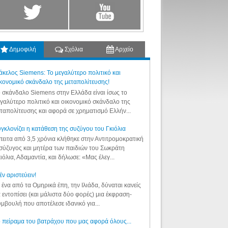
Δημοφιλή
Σχόλια
Αρχείο
κελος Siemens: Το μεγαλύτερο πολιτικό και
κονομικό σκάνδαλο της μεταπολίτευσης!
 σκάνδαλο Siemens στην Ελλάδα είναι ίσως το
γαλύτερο πολιτικό και οικονομικό σκάνδαλο της
ταπολίτευσης και αφορά σε χρηματισμό Ελλήν...
γκλονίζει η κατάθεση της συζύγου του Γκιόλια
ειτα από 3,5 χρόνια κλήθηκε στην Αντιτρομοκρατική
σύζυγος και μητέρα των παιδιών του Σωκράτη
ιόλια, Αδαμαντία, και δήλωσε: «Μας έλεγ...
έν αριστεύειν!
 ένα από τα Ομηρικά έπη, την Ιλιάδα, δύναται κανείς
 εντοπίσει (και μάλιστα δύο φορές) μια έκφραση-
μβουλή που αποτέλεσε ιδανικό για...
 πείραμα του βατράχου που μας αφορά όλους...