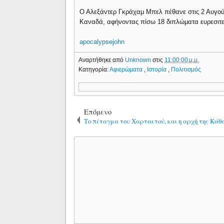
Ο Αλεξάντερ Γκράχαμ Μπελ πέθανε στις 2 Αυγούσ
Καναδά, αφήνοντας πίσω 18 διπλώματα ευρεσιτεχ
apocalypsejohn
Αναρτήθηκε από
Unknown
στις
11:00:00 μ.μ.
Κατηγορία:
Αφιερώματα
,
Ιστορία
,
Πολιτισμός
Επόμενο
Το πέταγμα του Χαρταετού, και η αρχή της Κάθα