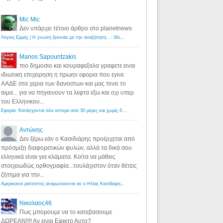
Mic Mic
Δεν υπάρχει τέτοιο άρθρο στο planetnews
Λόγιος Ερμής | Η γνώση ξεκινάει με την αναζήτηση...: Ιδού οι 18 που χρωστούν 11 δις ευρώ!
·
6 years ago
Manos Sapountzakis
πιο δημοσιο και κουραφεξαλα γραφετε ειναι
ιδιωτικη επιχειρηση η πρωην εφορια που εγινε
ΑΑΔΕ στα χερια των δανειστων και μας πινει το
αιμα... για να πηγαινουν τα λεφτα εξω και οχι υπερ
του Ελληνικου...
Εφορία: Κατάσχονται όλα ύστερα από 30 μέρες και χωρίς δικαστικές αποφάσεις - Λόγιος Ερμής
·
6 years ag
Αντώνης
Δεν ξέρω εάν ο Κασιδιάρης προέρχεται από
πρόσμιξη διαφορετικών φυλών, αλλά τα δικά σου
ελληνικά είναι για κλάματα. Κοίτα να μάθεις
στοιχειωδώς ορθογραφία...τουλάχιστον όταν θέτεις
ζήτημα για την...
Αμερικανοί ρατσιστές αναρωτιούνται αν ο Ηλίας Κασιδιάρης ανήκει στη λευκή φυλή... - Λόγιος Ερμής
·
7 yea
Νικολαος46
Πως μπορουμε να το κατεβασουμε
ΔΩΡΕΑΝ!!!! Αν ειναι Εφικτο Αυτο?