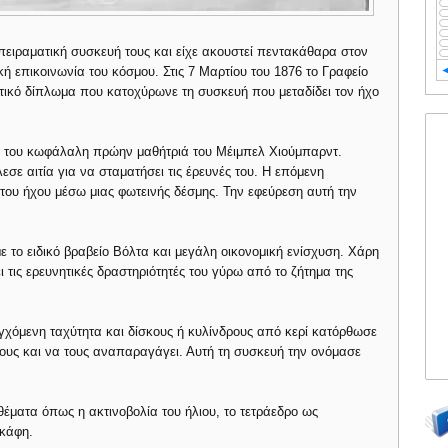
πειραματική συσκευή τους και είχε ακουστεί πεντακάθαρα στον
 επικοινωνία του κόσμου. Στις 7 Μαρτίου του 1876 το Γραφείο
τικό δίπλωμα που κατοχύρωνε τη συσκευή που μεταδίδει τον ήχο
ρή του κωφάλαλη πρώην μαθήτριά του Μέιμπελ Χιούμπαρντ.
σε αιτία για να σταματήσει τις έρευνές του. Η επόμενη
του ήχου μέσω μιας φωτεινής δέσμης. Την εφεύρεση αυτή την
με το ειδικό βραβείο Βόλτα και μεγάλη οικονομική ενίσχυση. Χάρη
 τις ερευνητικές δραστηριότητές του γύρω από το ζήτημα της
γχόμενη ταχύτητα και δίσκους ή κυλίνδρους από κερί κατόρθωσε
χους και να τους αναπαραγάγει. Αυτή τη συσκευή την ονόμασε
έματα όπως η ακτινοβολία του ήλιου, το τετράεδρο ως
σκάφη.