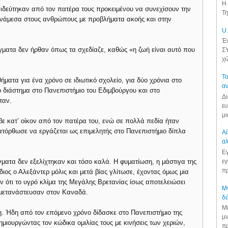
Η 
αιδεύτηκαν από τον πατέρα τους προκειμένου να συνεχίσουν την
Τη
 ανάμεσα στους ανθρώπους με προβλήματα ακοής και στην
U.
Έν
γματα δεν ήρθαν όπως τα σχεδίαζε, καθώς «η ζωή είναι αυτό που
ΣΥ
χώ
Το
τα για ένα χρόνο σε ιδιωτικό σχολείο, για δύο χρόνια στο
αν
ό διάστημα στο Πανεπιστήμιο του Εδιμβούργου και στο
Δι
ταν.
ευ
μι
βε κατ’ οίκον από τον πατέρα του, ενώ σε πολλά πεδία ήταν
 κατόρθωσε να εργάζεται ως επιμελητής στο Πανεπιστήμιο δίπλα
Αί
αλ
Εγ
εγ
ματα δεν εξελίχτηκαν και τόσο καλά. Η φυματίωση, η μάστιγα της
πρ
διος ο Αλεξάντερ μόλις και μετά βίας γλίτωσε, έχοντας όμως μια
ν ότι το υγρό κλίμα της Μεγάλης Βρετανίας ίσως αποτελειώσει
Μν
0 μετανάστευσαν στον Καναδά.
δά
Μι
. Ήδη από τον επόμενο χρόνο δίδασκε στο Πανεπιστήμιο της
μν
μιουργώντας τον κώδικα ομιλίας τους με κινήσεις των χεριών,
πρ