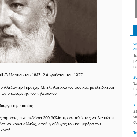
Φά
οι
Το
με
με
l (3 Μαρτίου του 1847, 2 Αυγούστου του 1922)
Συ
Έπ
ε o Αλεξάντερ Γκράχαμ Μπελ, Αμερικανός φυσικός με εξειδίκευση
η 
α ως ο εφευρέτης του τηλεφώνου.
Γκ
Aι
ούργο της Σκοτίας.
Σε
να
 ρήτορας, είχε εκδώσει 200 βιβλία προσπαθώντας να βελτιώσει
συ
ε να κάνει αλλιώς, αφού η σύζυγός του και μητέρα του
ν κωφή.
Το