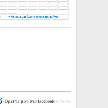
◄
Κλίκ εδώ για όλα τα άρθρα του Μήνα
Βρείτε μας στο facebook