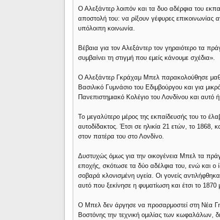
Ο Αλεξάντερ λοιπόν και τα δυο αδέρφια του εκπ
αποστολή του: να ρίξουν γέφυρες επικοινωνίας
υπόλοιπη κοινωνία.
Βέβαια για τον Αλεξάντερ τον γηραιότερο τα πρά
συμβαίνει τη στιγμή που εμείς κάνουμε σχέδια».
Ο Αλεξάντερ Γκράχαμ Μπελ παρακολούθησε μαθήμα
Βασιλικό Γυμνάσιο του Εδιμβούργου και για μικρ
Πανεπιστημιακό Κολέγιο του Λονδίνου και αυτό ή
Το μεγαλύτερο μέρος της εκπαίδευσής του το έλα
αυτοδίδακτος. Έτσι σε ηλικία 21 ετών, το 1868,
στον πατέρα του στο Λονδίνο.
Δυστυχώς όμως για την οικογένεια Μπελ τα πράγ
εποχής, σκότωσε τα δύο αδέλφια του, ενώ και ο ί
σοβαρά κλονισμένη υγεία. Οι γονείς αντιλήφθηκα
αυτό που ξεκίνησε η φυματίωση και έτσι το 187
Ο Μπελ δεν άργησε να προσαρμοστεί στη Νέα Γη
Βοστόνης την τεχνική ομιλίας των κωφαλάλων, δη