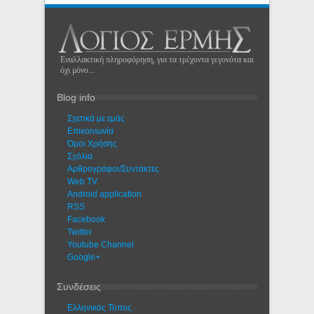
Εναλλακτική πληροφόρηση, για τα τρέχοντα γεγονότα και
όχι μόνο...
Blog info
Σχετικά με εμάς
Eπικοινωνία
Όροι Χρήσης
Σχόλια
Αρθρογράφοι/Συντάκτες
Web TV
Android application
RSS
Facebook
Twitter
Youtube Channel
Google+
Συνδέσεις
Ελληνικός Τύπος