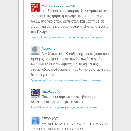
Manos Sapountzakis
πιο δημοσιο και κουραφεξαλα γραφετε ειναι
ιδιωτικη επιχειρηση η πρωην εφορια που εγινε
ΑΑΔΕ στα χερια των δανειστων και μας πινει το
αιμα... για να πηγαινουν τα λεφτα εξω και οχι υπερ
του Ελληνικου...
Εφορία: Κατάσχονται όλα ύστερα από 30 μέρες και χωρίς δικαστικές αποφάσεις - Λόγιος Ερμής
Αντώνης
Δεν ξέρω εάν ο Κασιδιάρης προέρχεται από
πρόσμιξη διαφορετικών φυλών, αλλά τα δικά σου
ελληνικά είναι για κλάματα. Κοίτα να μάθεις
στοιχειωδώς ορθογραφία...τουλάχιστον όταν θέτεις
ζήτημα για την...
Αμερικανοί ρατσιστές αναρωτιούνται αν ο Ηλίας Κασιδιάρης ανήκει στη λευκή φυλή... - Λόγιος Ερμής
Νικολαος46
Πως μπορουμε να το κατεβασουμε
ΔΩΡΕΑΝ!!!! Αν ειναι Εφικτο Αυτο?
Ένα βιβλίο που πολεμήθηκε γιατί ξυπνούσε συνειδήσεις... - Λόγιος Ερμής | Η γνώση ξεκινάει με την αναζήτηση...
ΓΕΓΟΝΟΣ
ΚΑΤΑΓΕΤΑΙ ΑΠΟ ΕΝΑ ΧΩΡΙΟ ΤΗΣ ΜΑΝΗΣ.
ΟΛΗ Η ΠΕΛΟΠΟΝΗΣΟ ΠΡΩΤΟΥ