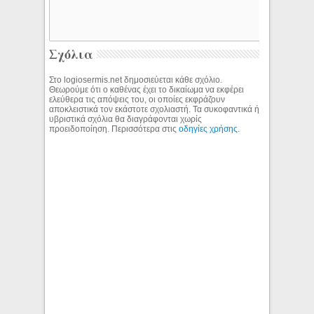
Σχόλια
Στο logiosermis.net δημοσιεύεται κάθε σχόλιο.
Θεωρούμε ότι ο καθένας έχει το δικαίωμα να εκφέρει
ελεύθερα τις απόψεις του, οι οποίες εκφράζουν
αποκλειστικά τον εκάστοτε σχολιαστή. Τα συκοφαντικά ή
υβριστικά σχόλια θα διαγράφονται χωρίς
προειδοποίηση. Περισσότερα στις
οδηγίες χρήσης
.