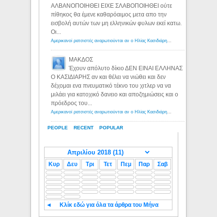
ΑΛΒΑΝΟΠΟΙΗΘΕΙ ΕΙΧΕ ΣΛΑΒΟΠΟΙΗΘΕΙ ούτε
πίθηκος θα έμενε καθαρόαιμος μετα απο την
εισβολή αυτών των μη ελληνικών φυλων εκεί κατω.
Οι...
Αμερικανοί ρατσιστές αναρωτιούνται αν ο Ηλίας Κασιδιάρης ανήκει στη λευκή φυλή... - Λόγιος Ερμής
ΜΑΚΔΟΣ
Έχουν απόλυτο δίκιο ΔΕΝ ΕΙΝΑΙ ΕΛΛΗΝΑΣ
Ο ΚΑΣΙΔΙΑΡΗΣ αν και θέλει να νιώθει και δεν
δέχομαι ενα πνευματικό τέκνο του χιτλερ να να
μιλάει για κατοχικό δανειο και αποζημιώσεις και ο
πρόεδρος του...
Αμερικανοί ρατσιστές αναρωτιούνται αν ο Ηλίας Κασιδιάρης ανήκει στη λευκή φυλή... - Λόγιος Ερμής
PEOPLE
RECENT
POPULAR
Κυρ
Δευ
Τρι
Τετ
Πεμ
Παρ
Σαβ
◄
Κλίκ εδώ για όλα τα άρθρα του Μήνα