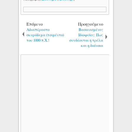
Επόμενο
Προηγούμενο
Αδιαπέραστο
Βασανισμένες
σκυρόδεμα (τσιμέντο)
Ιδιοφυϊες: Πως
του 1000 π.Χ.!
συνδέονται η τρέλα
και η διάνοια