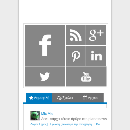
Δημοφιλή
Σχόλια
Αρχείο
Mic Mic
Δεν υπάρχει τέτοιο άρθρο στο planetnews
Λόγιος Ερμής | Η γνώση ξεκινάει με την αναζήτηση...: Ιδού οι 18 που χρωστούν 11 δις ευρώ!