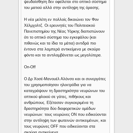
ψευδαίσθηση δεν οφείλεται στο οπτικό σύστημα
του ματιού αλλά στην αντίληψη της όρασης.
Η νέα μελέτη εν πολλοίς δικαιώνει τον Φον
Χέλμχολτζ. Οι ερευνητές του Πολιτειακού
Πανεπιστημίου της Νέας Υόρκης διαπιστώνουν
ότι το οπτικό σύστημα του εγκεφάλου (και
πιθανώς και τα ίδια τα μάτια) αντιδρά πιο
έντονα στα λαμπερά αντικείμενα με σκούρο
φόντο και τα αντιλαμβάνεται ως μεγαλύτερα.
On-Off
Ο Δρ Χοσέ-Μανουέλ Αλόνσο και οι συνεργάτες
του χρησιμοποίησαν ηλεκτρόδια για να
καταγράψουν τη δραστηριότητα νευρώνων του
οπτικού φλοιού σε γάτες, πιθήκους και
ανθρώπους. Εξέτασαν συγκεκριμένα τη
δραστηριότητα δύο διαφορετικών ομάδων
νευρώνων: τους νευρώνες ON που ειδικεύονται
στην αντίληψη των φωτεινών αντικειμένων, και
τους νευρώνες OFF που ειδικεύονται στα
σκούρα αντικείμενα.