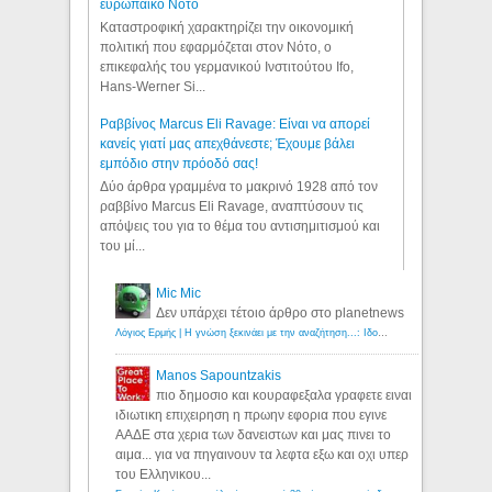
ευρωπαϊκό Νότο
Καταστροφική χαρακτηρίζει την οικονομική
πολιτική που εφαρμόζεται στον Νότο, ο
επικεφαλής του γερμανικού Ινστιτούτου Ifo,
Hans-Werner Si...
Ραββίνος Marcus Eli Ravage: Είναι να απορεί
κανείς γιατί μας απεχθάνεστε; Έχουμε βάλει
εμπόδιο στην πρόοδό σας!
Δύο άρθρα γραμμένα το μακρινό 1928 από τον
ραββίνο Marcus Eli Ravage, αναπτύσουν τις
απόψεις του για το θέμα του αντισημιτισμού και
του μί...
Mic Mic
Δεν υπάρχει τέτοιο άρθρο στο planetnews
Λόγιος Ερμής | Η γνώση ξεκινάει με την αναζήτηση...: Ιδού οι 18 που χρωστούν 11 δις ευρώ!
Manos Sapountzakis
πιο δημοσιο και κουραφεξαλα γραφετε ειναι
ιδιωτικη επιχειρηση η πρωην εφορια που εγινε
ΑΑΔΕ στα χερια των δανειστων και μας πινει το
αιμα... για να πηγαινουν τα λεφτα εξω και οχι υπερ
του Ελληνικου...