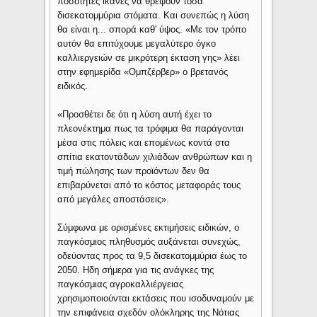
ποσότητες ικανές να θρέψουν τόσα
δισεκατομμύρια στόματα. Και συνεπώς η λύση
θα είναι η... σπορά καθ' ύψος. «Με τον τρόπο
αυτόν θα επιτύχουμε μεγαλύτερο όγκο
καλλιεργειών σε μικρότερη έκταση γης» λέει
στην εφημερίδα «Ομπζέρβερ» ο βρετανός
ειδικός.
«Προσθέτει δε ότι η λύση αυτή έχει το
πλεονέκτημα πως τα τρόφιμα θα παράγονται
μέσα στις πόλεις και επομένως κοντά στα
σπίτια εκατοντάδων χιλιάδων ανθρώπων και η
τιμή πώλησης των προϊόντων δεν θα
επιβαρύνεται από το κόστος μεταφοράς τους
από μεγάλες αποστάσεις».
Σύμφωνα με ορισμένες εκτιμήσεις ειδικών, ο
παγκόσμιος πληθυσμός αυξάνεται συνεχώς,
οδεύοντας προς τα 9,5 δισεκατομμύρια έως το
2050. Ηδη σήμερα για τις ανάγκες της
παγκόσμιας αγροκαλλιέργειας
χρησιμοποιούνται εκτάσεις που ισοδυναμούν με
την επιφάνεια σχεδόν ολόκληρης της Νότιας