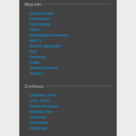
Blog info
Σχετικά με εμάς
Eπικοινωνία
Όροι Χρήσης
Σχόλια
Αρθρογράφοι/Συντάκτες
Web TV
Android application
RSS
Facebook
Twitter
Youtube Channel
Google+
Συνδέσεις
Ελληνικός Τύπος
Ξένος Τύπος
Φιλικοί Ιστοχώροι
Χρήσιμα Links
Ομογένεια
Ραδιόφωνο
Στηρίζουμε