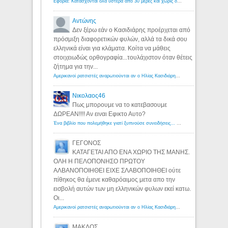
Εφορία: Κατάσχονται όλα ύστερα από 30 μέρες και χωρίς δικαστικές αποφάσεις - Λόγιος Ερμής
Αντώνης
Δεν ξέρω εάν ο Κασιδιάρης προέρχεται από
πρόσμιξη διαφορετικών φυλών, αλλά τα δικά σου
ελληνικά είναι για κλάματα. Κοίτα να μάθεις
στοιχειωδώς ορθογραφία...τουλάχιστον όταν θέτεις
ζήτημα για την...
Αμερικανοί ρατσιστές αναρωτιούνται αν ο Ηλίας Κασιδιάρης ανήκει στη λευκή φυλή... - Λόγιος Ερμής
Νικολαος46
Πως μπορουμε να το κατεβασουμε
ΔΩΡΕΑΝ!!!! Αν ειναι Εφικτο Αυτο?
Ένα βιβλίο που πολεμήθηκε γιατί ξυπνούσε συνειδήσεις... - Λόγιος Ερμής | Η γνώση ξεκινάει με την αναζήτηση...
ΓΕΓΟΝΟΣ
ΚΑΤΑΓΕΤΑΙ ΑΠΟ ΕΝΑ ΧΩΡΙΟ ΤΗΣ ΜΑΝΗΣ.
ΟΛΗ Η ΠΕΛΟΠΟΝΗΣΟ ΠΡΩΤΟΥ
ΑΛΒΑΝΟΠΟΙΗΘΕΙ ΕΙΧΕ ΣΛΑΒΟΠΟΙΗΘΕΙ ούτε
πίθηκος θα έμενε καθαρόαιμος μετα απο την
εισβολή αυτών των μη ελληνικών φυλων εκεί κατω.
Οι...
Αμερικανοί ρατσιστές αναρωτιούνται αν ο Ηλίας Κασιδιάρης ανήκει στη λευκή φυλή... - Λόγιος Ερμής
ΜΑΚΔΟΣ