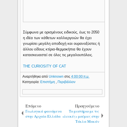
Σύμφωνα με ορισμένους ειδικούς, έως το 2050
η ιδέα των κάθετων καλλιεργειών θα έχει
γνωρίσει μεγάλη αποδοχή και ουρανοξύστες ή
άλλου είδους κτίρια-θερμοκήπια θα έχουν
κατασκευαστεί σε όλες τις μεγαλουπόλεις.
THE CURIOSITY OF CAT
Αναρτήθηκε από
Unknown
στις
4:00:00 π.μ.
Κατηγορία:
Επιστήμη
,
Περιβάλλον
Επόμενο
Προηγούμενο
Γεωλογικά φαινόμενα
Το μυστήριο με τις
στην Αρχαία Ελλάδα
«λευκές» μούμιες στην
Τάκλα Μακάν