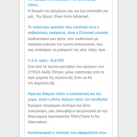
όλους...
Η θεωρία του βατράχου λες και έχει επινοηθεί για
μας. Την ξέρετε; Είναι πολύ διδακτική.
Το τελειότερο εργαλείο που επινόησε ποτε ο
ανθρώπινος εγκέφαλος, είναι η Ελληνική γλώσσα.
Διαδυκτιακοί μου φίλοι, που υιοθετίσατε με
περίσσια ευκολία τον τρόπο επικοινωνίας που
σας πλάσαραν τα μιάσματα της νέας τάξης πρα...
U.S.A. καλεί...ALEXIS!
Ένα από τα πρώτα ραντεβού του αρχηγού του
ΣΥΡΙΖΑ Αλέξη Τσίπρα, μόλις επέστρεψε από τα
ιερά χώματα της Αργεντινής ήταν να δει
τον Δημήτρη Αβ...
Αίμα και δάκρυα πλέον η εναλλακτική για την
χώρα, αλλά ο μόνος δρόμος προς την ελευθερία!
Εγχώριο ολιγαρχικό σύστημα και ξένοι
τοκογλύφοι, μας εγκλωβίζουν ψυχολογικά με την
Θαρτσερική προπαγάνδα TINA (There Is No
Alternative). ...
Καταστροφική η πολιτική που εφαρμόζεται στον