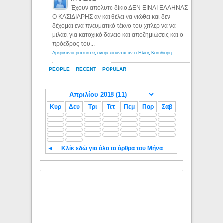
Έχουν απόλυτο δίκιο ΔΕΝ ΕΙΝΑΙ ΕΛΛΗΝΑΣ
Ο ΚΑΣΙΔΙΑΡΗΣ αν και θέλει να νιώθει και δεν
δέχομαι ενα πνευματικό τέκνο του χιτλερ να να
μιλάει για κατοχικό δανειο και αποζημιώσεις και ο
πρόεδρος του...
Αμερικανοί ρατσιστές αναρωτιούνται αν ο Ηλίας Κασιδιάρης ανήκει στη λευκή φυλή... - Λόγιος Ερμής
PEOPLE
RECENT
POPULAR
Κυρ
Δευ
Τρι
Τετ
Πεμ
Παρ
Σαβ
◄
Κλίκ εδώ για όλα τα άρθρα του Μήνα