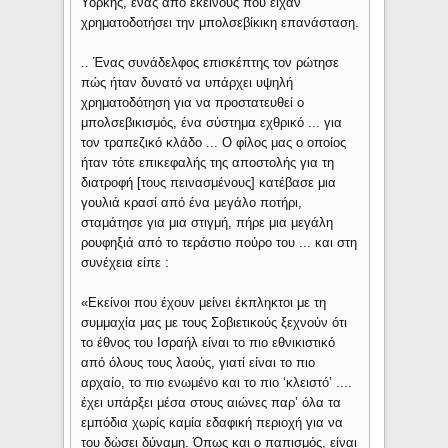
Υόρκης, ένας από εκείνους που είχαν
χρηματοδοτήσει την μπολσεβίκικη επανάσταση.
.. Ένας συνάδελφος επισκέπτης τον ρώτησε
πώς ήταν δυνατό να υπάρχει υψηλή
χρηματοδότηση για να προστατευθεί ο
μπολσεβικισμός, ένα σύστημα εχθρικό ... για
τον τραπεζικό κλάδο ... Ο φίλος μας ο οποίος
ήταν τότε επικεφαλής της αποστολής για τη
διατροφή [τους πεινασμένους] κατέβασε μια
γουλιά κρασί από ένα μεγάλο ποτήρι,
σταμάτησε για μια στιγμή, πήρε μια μεγάλη
ρουφηξιά από το τεράστιο πούρο του ... και στη
συνέχεια είπε :
«Εκείνοι που έχουν μείνει έκπληκτοι με τη
συμμαχία μας με τους Σοβιετικούς ξεχνούν ότι
το έθνος του Ισραήλ είναι το πιο εθνικιστικό
από όλους τους λαούς, γιατί είναι το πιο
αρχαίο, το πιο ενωμένο και το πιο ‘κλειστό’ ....
έχει υπάρξει μέσα στους αιώνες παρ’ όλα τα
εμπόδια χωρίς καμία εδαφική περιοχή για να
του δώσει δύναμη. Όπως και ο παπισμός, είναι