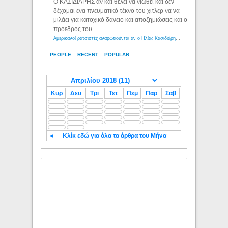
Ο ΚΑΣΙΔΙΑΡΗΣ αν και θέλει να νιώθει και δεν
δέχομαι ενα πνευματικό τέκνο του χιτλερ να να
μιλάει για κατοχικό δανειο και αποζημιώσεις και ο
πρόεδρος του...
Αμερικανοί ρατσιστές αναρωτιούνται αν ο Ηλίας Κασιδιάρης ανήκει στη λευκή φυλή... - Λόγιος Ερμής
PEOPLE
RECENT
POPULAR
Κυρ
Δευ
Τρι
Τετ
Πεμ
Παρ
Σαβ
◄
Κλίκ εδώ για όλα τα άρθρα του Μήνα