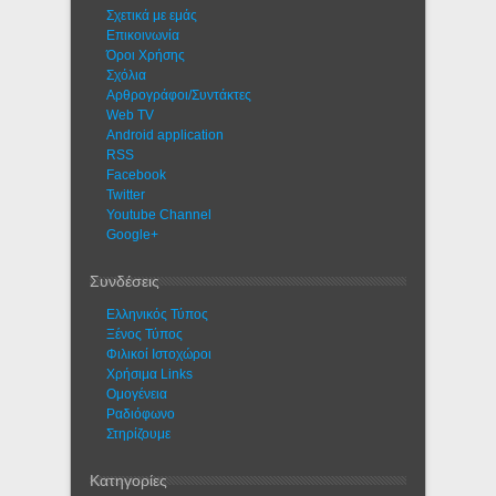
Σχετικά με εμάς
Eπικοινωνία
Όροι Χρήσης
Σχόλια
Αρθρογράφοι/Συντάκτες
Web TV
Android application
RSS
Facebook
Twitter
Youtube Channel
Google+
Συνδέσεις
Ελληνικός Τύπος
Ξένος Τύπος
Φιλικοί Ιστοχώροι
Χρήσιμα Links
Ομογένεια
Ραδιόφωνο
Στηρίζουμε
Κατηγορίες