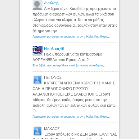
Αντώνης
Δεν ξέρω εάν ο Κασιδιάρης προέρχεται από
πρόσμιξη διαφορετικών φυλών, αλλά τα δικά σου
ελληνικά είναι για κλάματα. Κοίτα να μάθεις
στοιχειωδώς ορθογραφία...τουλάχιστον όταν θέτεις
ζήτημα για την...
Αμερικανοί ρατσιστές αναρωτιούνται αν ο Ηλίας Κασιδιάρης ανήκει στη λευκή φυλή... - Λόγιος Ερμής
Νικολαος46
Πως μπορουμε να το κατεβασουμε
ΔΩΡΕΑΝ!!!! Αν ειναι Εφικτο Αυτο?
Ένα βιβλίο που πολεμήθηκε γιατί ξυπνούσε συνειδήσεις... - Λόγιος Ερμής | Η γνώση ξεκινάει με την αναζήτηση...
ΓΕΓΟΝΟΣ
ΚΑΤΑΓΕΤΑΙ ΑΠΟ ΕΝΑ ΧΩΡΙΟ ΤΗΣ ΜΑΝΗΣ.
ΟΛΗ Η ΠΕΛΟΠΟΝΗΣΟ ΠΡΩΤΟΥ
ΑΛΒΑΝΟΠΟΙΗΘΕΙ ΕΙΧΕ ΣΛΑΒΟΠΟΙΗΘΕΙ ούτε
πίθηκος θα έμενε καθαρόαιμος μετα απο την
εισβολή αυτών των μη ελληνικών φυλων εκεί κατω.
Οι...
Αμερικανοί ρατσιστές αναρωτιούνται αν ο Ηλίας Κασιδιάρης ανήκει στη λευκή φυλή... - Λόγιος Ερμής
ΜΑΚΔΟΣ
Έχουν απόλυτο δίκιο ΔΕΝ ΕΙΝΑΙ ΕΛΛΗΝΑΣ