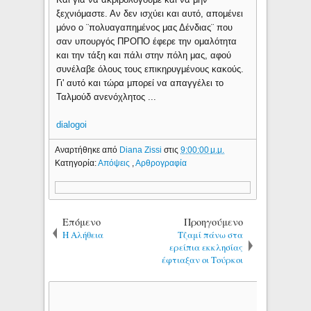
ξεχνιόμαστε. Αν δεν ισχύει και αυτό, απομένει
μόνο ο ¨πολυαγαπημένος μας Δένδιας¨ που
σαν υπουργός ΠΡΟΠΟ έφερε την ομαλότητα
και την τάξη και πάλι στην πόλη μας, αφού
συνέλαβε όλους τους επικηρυγμένους κακούς.
Γι' αυτό και τώρα μπορεί να απαγγέλει το
Ταλμούδ ανενόχλητος ...
dialogoi
Αναρτήθηκε από
Diana Zissi
στις
9:00:00 μ.μ.
Κατηγορία:
Απόψεις
,
Αρθρογραφία
Επόμενο
Προηγούμενο
Η Αλήθεια
Τζαμί πάνω στα
ερείπια εκκλησίας
έφτιαξαν οι Τούρκοι