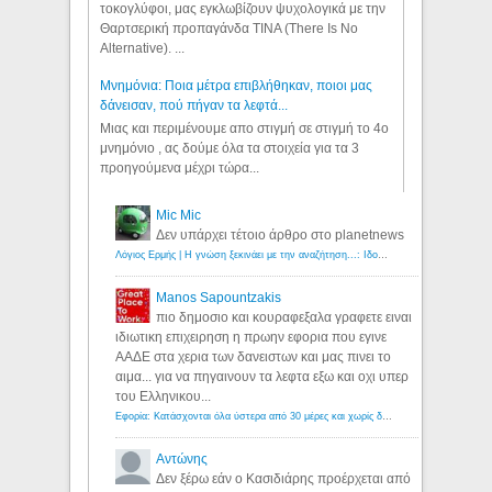
τοκογλύφοι, μας εγκλωβίζουν ψυχολογικά με την
Θαρτσερική προπαγάνδα TINA (There Is No
Alternative). ...
Μνημόνια: Ποια μέτρα επιβλήθηκαν, ποιοι μας
δάνεισαν, πού πήγαν τα λεφτά...
Μιας και περιμένουμε απο στιγμή σε στιγμή το 4ο
μνημόνιο , ας δούμε όλα τα στοιχεία για τα 3
προηγούμενα μέχρι τώρα...
Mic Mic
Δεν υπάρχει τέτοιο άρθρο στο planetnews
Λόγιος Ερμής | Η γνώση ξεκινάει με την αναζήτηση...: Ιδού οι 18 που χρωστούν 11 δις ευρώ!
Manos Sapountzakis
πιο δημοσιο και κουραφεξαλα γραφετε ειναι
ιδιωτικη επιχειρηση η πρωην εφορια που εγινε
ΑΑΔΕ στα χερια των δανειστων και μας πινει το
αιμα... για να πηγαινουν τα λεφτα εξω και οχι υπερ
του Ελληνικου...
Εφορία: Κατάσχονται όλα ύστερα από 30 μέρες και χωρίς δικαστικές αποφάσεις - Λόγιος Ερμής
Αντώνης
Δεν ξέρω εάν ο Κασιδιάρης προέρχεται από