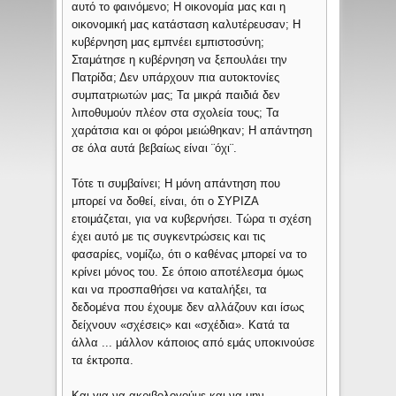
αυτό το φαινόμενο; Η οικονομία μας και η
οικονομική μας κατάσταση καλυτέρευσαν; Η
κυβέρνηση μας εμπνέει εμπιστοσύνη;
Σταμάτησε η κυβέρνηση να ξεπουλάει την
Πατρίδα; Δεν υπάρχουν πια αυτοκτονίες
συμπατριωτών μας; Τα μικρά παιδιά δεν
λιποθυμούν πλέον στα σχολεία τους; Τα
χαράτσια και οι φόροι μειώθηκαν; Η απάντηση
σε όλα αυτά βεβαίως είναι ¨όχι¨.
Τότε τι συμβαίνει; Η μόνη απάντηση που
μπορεί να δοθεί, είναι, ότι ο ΣΥΡΙΖΑ
ετοιμάζεται, για να κυβερνήσει. Τώρα τι σχέση
έχει αυτό με τις συγκεντρώσεις και τις
φασαρίες, νομίζω, ότι ο καθένας μπορεί να το
κρίνει μόνος του. Σε όποιο αποτέλεσμα όμως
και να προσπαθήσει να καταλήξει, τα
δεδομένα που έχουμε δεν αλλάζουν και ίσως
δείχνουν «σχέσεις» και «σχέδια». Κατά τα
άλλα ... μάλλον κάποιος από εμάς υποκινούσε
τα έκτροπα.
Και για να ακριβολογούμε και να μην