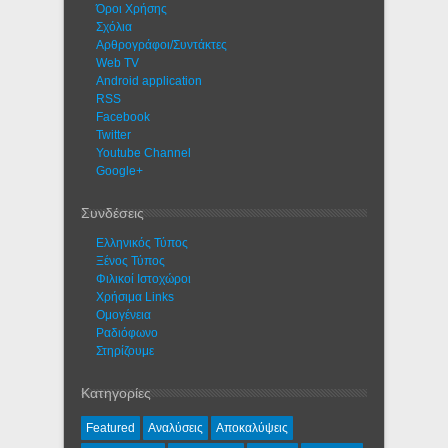
Όροι Χρήσης
Σχόλια
Αρθρογράφοι/Συντάκτες
Web TV
Android application
RSS
Facebook
Twitter
Youtube Channel
Google+
Συνδέσεις
Ελληνικός Τύπος
Ξένος Τύπος
Φιλικοί Ιστοχώροι
Χρήσιμα Links
Ομογένεια
Ραδιόφωνο
Στηρίζουμε
Κατηγορίες
Featured
Αναλύσεις
Αποκαλύψεις