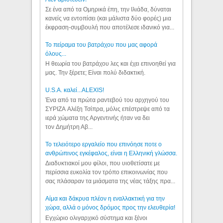
Σε ένα από τα Ομηρικά έπη, την Ιλιάδα, δύναται
κανείς να εντοπίσει (και μάλιστα δύο φορές) μια
έκφραση-συμβουλή που αποτέλεσε ιδανικό για...
Το πείραμα του βατράχου που μας αφορά
όλους...
Η θεωρία του βατράχου λες και έχει επινοηθεί για
μας. Την ξέρετε; Είναι πολύ διδακτική.
U.S.A. καλεί...ALEXIS!
Ένα από τα πρώτα ραντεβού του αρχηγού του
ΣΥΡΙΖΑ Αλέξη Τσίπρα, μόλις επέστρεψε από τα
ιερά χώματα της Αργεντινής ήταν να δει
τον Δημήτρη Αβ...
Το τελειότερο εργαλείο που επινόησε ποτε ο
ανθρώπινος εγκέφαλος, είναι η Ελληνική γλώσσα.
Διαδυκτιακοί μου φίλοι, που υιοθετίσατε με
περίσσια ευκολία τον τρόπο επικοινωνίας που
σας πλάσαραν τα μιάσματα της νέας τάξης πρα...
Αίμα και δάκρυα πλέον η εναλλακτική για την
χώρα, αλλά ο μόνος δρόμος προς την ελευθερία!
Εγχώριο ολιγαρχικό σύστημα και ξένοι