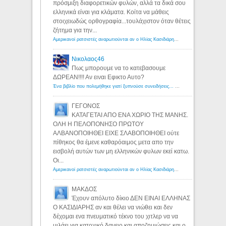
πρόσμιξη διαφορετικών φυλών, αλλά τα δικά σου
ελληνικά είναι για κλάματα. Κοίτα να μάθεις
στοιχειωδώς ορθογραφία...τουλάχιστον όταν θέτεις
ζήτημα για την...
Αμερικανοί ρατσιστές αναρωτιούνται αν ο Ηλίας Κασιδιάρης ανήκει στη λευκή φυλή... - Λόγιος Ερμής
Νικολαος46
Πως μπορουμε να το κατεβασουμε
ΔΩΡΕΑΝ!!!! Αν ειναι Εφικτο Αυτο?
Ένα βιβλίο που πολεμήθηκε γιατί ξυπνούσε συνειδήσεις... - Λόγιος Ερμής | Η γνώση ξεκινάει με την αναζήτηση...
ΓΕΓΟΝΟΣ
ΚΑΤΑΓΕΤΑΙ ΑΠΟ ΕΝΑ ΧΩΡΙΟ ΤΗΣ ΜΑΝΗΣ.
ΟΛΗ Η ΠΕΛΟΠΟΝΗΣΟ ΠΡΩΤΟΥ
ΑΛΒΑΝΟΠΟΙΗΘΕΙ ΕΙΧΕ ΣΛΑΒΟΠΟΙΗΘΕΙ ούτε
πίθηκος θα έμενε καθαρόαιμος μετα απο την
εισβολή αυτών των μη ελληνικών φυλων εκεί κατω.
Οι...
Αμερικανοί ρατσιστές αναρωτιούνται αν ο Ηλίας Κασιδιάρης ανήκει στη λευκή φυλή... - Λόγιος Ερμής
ΜΑΚΔΟΣ
Έχουν απόλυτο δίκιο ΔΕΝ ΕΙΝΑΙ ΕΛΛΗΝΑΣ
Ο ΚΑΣΙΔΙΑΡΗΣ αν και θέλει να νιώθει και δεν
δέχομαι ενα πνευματικό τέκνο του χιτλερ να να
μιλάει για κατοχικό δανειο και αποζημιώσεις και ο