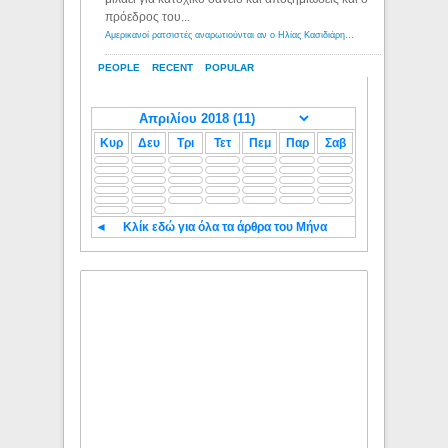
πρόεδρος του...
Αμερικανοί ρατσιστές αναρωτιούνται αν ο Ηλίας Κασιδιάρης ανήκει στη λευκή φυλή... - Λόγιος Ερμής
PEOPLE
RECENT
POPULAR
Κυρ
Δευ
Τρι
Τετ
Πεμ
Παρ
Σαβ
◄
Κλίκ εδώ για όλα τα άρθρα του Μήνα