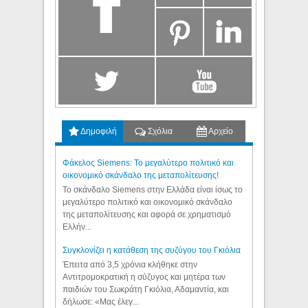
Δημοφιλή
Σχόλια
Αρχείο
Φάκελος Siemens: Το μεγαλύτερο πολιτικό και
οικονομικό σκάνδαλο της μεταπολίτευσης!
Το σκάνδαλο Siemens στην Ελλάδα είναι ίσως το
μεγαλύτερο πολιτικό και οικονομικό σκάνδαλο
της μεταπολίτευσης και αφορά σε χρηματισμό
Ελλήν...
Συγκλονίζει η κατάθεση της συζύγου του Γκιόλια
Έπειτα από 3,5 χρόνια κλήθηκε στην
Αντιτρομοκρατική η σύζυγος και μητέρα των
παιδιών του Σωκράτη Γκιόλια, Αδαμαντία, και
δήλωσε: «Μας έλεγ...