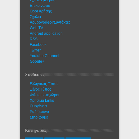
Σχετικά με εμάς
Eπικοινωνία
Όροι Χρήσης
Σχόλια
Αρθρογράφοι/Συντάκτες
Web TV
Android application
RSS
Facebook
Twitter
Youtube Channel
Google+
Συνδέσεις
Ελληνικός Τύπος
Ξένος Τύπος
Φιλικοί Ιστοχώροι
Χρήσιμα Links
Ομογένεια
Ραδιόφωνο
Στηρίζουμε
Κατηγορίες