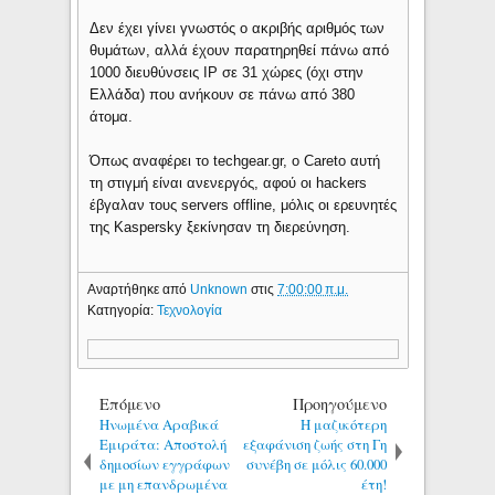
Δεν έχει γίνει γνωστός ο ακριβής αριθμός των
θυμάτων, αλλά έχουν παρατηρηθεί πάνω από
1000 διευθύνσεις IP σε 31 χώρες (όχι στην
Ελλάδα) που ανήκουν σε πάνω από 380
άτομα.
Όπως αναφέρει το techgear.gr, ο Careto αυτή
τη στιγμή είναι ανενεργός, αφού οι hackers
έβγαλαν τους servers offline, μόλις οι ερευνητές
της Kaspersky ξεκίνησαν τη διερεύνηση.
Αναρτήθηκε από
Unknown
στις
7:00:00 π.μ.
Κατηγορία:
Τεχνολογία
Επόμενο
Προηγούμενο
Ηνωμένα Αραβικά
Η μαζικότερη
Εμιράτα: Αποστολή
εξαφάνιση ζωής στη Γη
δημοσίων εγγράφων
συνέβη σε μόλις 60.000
με μη επανδρωμένα
έτη!