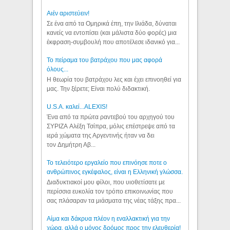
Aιέν αριστεύειν!
Σε ένα από τα Ομηρικά έπη, την Ιλιάδα, δύναται
κανείς να εντοπίσει (και μάλιστα δύο φορές) μια
έκφραση-συμβουλή που αποτέλεσε ιδανικό για...
Το πείραμα του βατράχου που μας αφορά
όλους...
Η θεωρία του βατράχου λες και έχει επινοηθεί για
μας. Την ξέρετε; Είναι πολύ διδακτική.
U.S.A. καλεί...ALEXIS!
Ένα από τα πρώτα ραντεβού του αρχηγού του
ΣΥΡΙΖΑ Αλέξη Τσίπρα, μόλις επέστρεψε από τα
ιερά χώματα της Αργεντινής ήταν να δει
τον Δημήτρη Αβ...
Το τελειότερο εργαλείο που επινόησε ποτε ο
ανθρώπινος εγκέφαλος, είναι η Ελληνική γλώσσα.
Διαδυκτιακοί μου φίλοι, που υιοθετίσατε με
περίσσια ευκολία τον τρόπο επικοινωνίας που
σας πλάσαραν τα μιάσματα της νέας τάξης πρα...
Αίμα και δάκρυα πλέον η εναλλακτική για την
χώρα, αλλά ο μόνος δρόμος προς την ελευθερία!