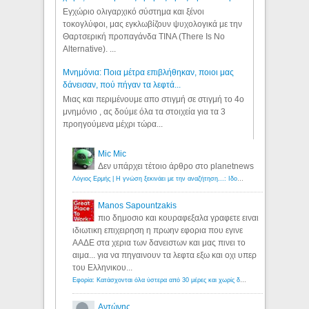
Εγχώριο ολιγαρχικό σύστημα και ξένοι
τοκογλύφοι, μας εγκλωβίζουν ψυχολογικά με την
Θαρτσερική προπαγάνδα TINA (There Is No
Alternative). ...
Μνημόνια: Ποια μέτρα επιβλήθηκαν, ποιοι μας
δάνεισαν, πού πήγαν τα λεφτά...
Μιας και περιμένουμε απο στιγμή σε στιγμή το 4ο
μνημόνιο , ας δούμε όλα τα στοιχεία για τα 3
προηγούμενα μέχρι τώρα...
Mic Mic
Δεν υπάρχει τέτοιο άρθρο στο planetnews
Λόγιος Ερμής | Η γνώση ξεκινάει με την αναζήτηση...: Ιδού οι 18 που χρωστούν 11 δις ευρώ!
Manos Sapountzakis
πιο δημοσιο και κουραφεξαλα γραφετε ειναι
ιδιωτικη επιχειρηση η πρωην εφορια που εγινε
ΑΑΔΕ στα χερια των δανειστων και μας πινει το
αιμα... για να πηγαινουν τα λεφτα εξω και οχι υπερ
του Ελληνικου...
Εφορία: Κατάσχονται όλα ύστερα από 30 μέρες και χωρίς δικαστικές αποφάσεις - Λόγιος Ερμής
Αντώνης