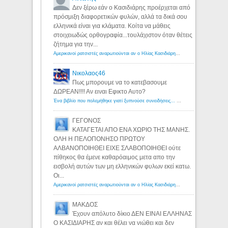
Δεν ξέρω εάν ο Κασιδιάρης προέρχεται από
πρόσμιξη διαφορετικών φυλών, αλλά τα δικά σου
ελληνικά είναι για κλάματα. Κοίτα να μάθεις
στοιχειωδώς ορθογραφία...τουλάχιστον όταν θέτεις
ζήτημα για την...
Αμερικανοί ρατσιστές αναρωτιούνται αν ο Ηλίας Κασιδιάρης ανήκει στη λευκή φυλή... - Λόγιος Ερμής
Νικολαος46
Πως μπορουμε να το κατεβασουμε
ΔΩΡΕΑΝ!!!! Αν ειναι Εφικτο Αυτο?
Ένα βιβλίο που πολεμήθηκε γιατί ξυπνούσε συνειδήσεις... - Λόγιος Ερμής | Η γνώση ξεκινάει με την αναζήτηση...
ΓΕΓΟΝΟΣ
ΚΑΤΑΓΕΤΑΙ ΑΠΟ ΕΝΑ ΧΩΡΙΟ ΤΗΣ ΜΑΝΗΣ.
ΟΛΗ Η ΠΕΛΟΠΟΝΗΣΟ ΠΡΩΤΟΥ
ΑΛΒΑΝΟΠΟΙΗΘΕΙ ΕΙΧΕ ΣΛΑΒΟΠΟΙΗΘΕΙ ούτε
πίθηκος θα έμενε καθαρόαιμος μετα απο την
εισβολή αυτών των μη ελληνικών φυλων εκεί κατω.
Οι...
Αμερικανοί ρατσιστές αναρωτιούνται αν ο Ηλίας Κασιδιάρης ανήκει στη λευκή φυλή... - Λόγιος Ερμής
ΜΑΚΔΟΣ
Έχουν απόλυτο δίκιο ΔΕΝ ΕΙΝΑΙ ΕΛΛΗΝΑΣ
Ο ΚΑΣΙΔΙΑΡΗΣ αν και θέλει να νιώθει και δεν