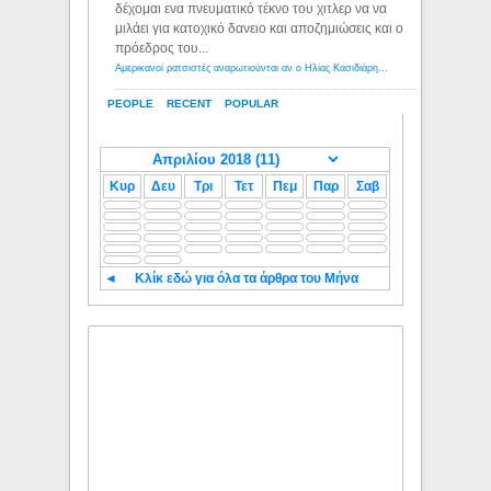
δέχομαι ενα πνευματικό τέκνο του χιτλερ να να
μιλάει για κατοχικό δανειο και αποζημιώσεις και ο
πρόεδρος του...
Αμερικανοί ρατσιστές αναρωτιούνται αν ο Ηλίας Κασιδιάρης ανήκει στη λευκή φυλή... - Λόγιος Ερμής
PEOPLE
RECENT
POPULAR
Κυρ
Δευ
Τρι
Τετ
Πεμ
Παρ
Σαβ
◄
Κλίκ εδώ για όλα τα άρθρα του Μήνα