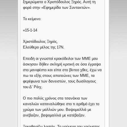
ξημερώματα ο Χριστόδουλος Ξηρός. Αυτή τη
φορά στην «Εφημερίδα των Συντακτών».
Το κείμενο:
«15-1-14
Χριστόδουλος Ξηρός,
Ελεύθερο μέλος της 17Ν.
Επειδή οι γνωστοί κροκόδειλοι των ΜΜΕ μου
άσκησαν δήθεν σκληρή κριτική σε όσα έγραψα
στο μανιφέστο και είπα στο βίντεο χθες, έχω να
πω τα εξής στους απατεώνες των ΜΜΕ, τα
φερέφωνα των δανειστών, τους δωσίλογους
του Δ’ Ράιχ.
Ο πιο πολύς χρόνος στα τσανάκια των
καναλιών καταναλώθηκε στο τι αριθμό έχει το
χρώμα των μαλλιών μου. Βαψομαλλιά με
ανέβαζαν, βαψομαλλιά με κατέβαζαν.
Ξεκαθαρίζω λοιπόν. Το νούμερο του χρώματος