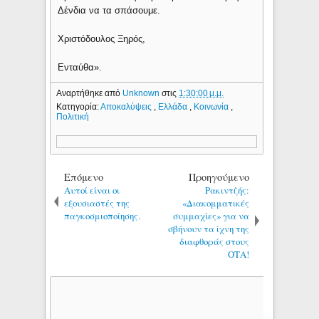
Δένδια να τα σπάσουμε.
Χριστόδουλος Ξηρός,
Ενταύθα».
Αναρτήθηκε από
Unknown
στις
1:30:00 μ.μ.
Κατηγορία:
Αποκαλύψεις
,
Ελλάδα
,
Κοινωνία
,
Πολιτική
Επόμενο
Προηγούμενο
Αυτοί είναι οι
Ρακιντζής:
εξουσιαστές της
«Διακομματικές
παγκοσμιοποίησης.
συμμαχίες» για να
σβήνουν τα ίχνη της
διαφθοράς στους
ΟΤΑ!