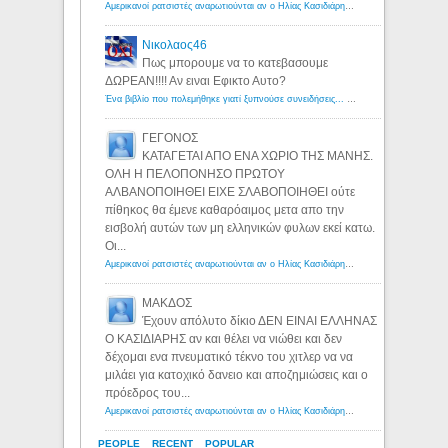
Αμερικανοί ρατσιστές αναρωτιούνται αν ο Ηλίας Κασιδιάρης ανήκει στη λευκή φυλή... - Λόγιος Ερμής
Νικολαος46
Πως μπορουμε να το κατεβασουμε
ΔΩΡΕΑΝ!!!! Αν ειναι Εφικτο Αυτο?
Ένα βιβλίο που πολεμήθηκε γιατί ξυπνούσε συνειδήσεις... - Λόγιος Ερμής | Η γνώση ξεκινάει με την αναζήτηση...
ΓΕΓΟΝΟΣ
ΚΑΤΑΓΕΤΑΙ ΑΠΟ ΕΝΑ ΧΩΡΙΟ ΤΗΣ ΜΑΝΗΣ.
ΟΛΗ Η ΠΕΛΟΠΟΝΗΣΟ ΠΡΩΤΟΥ
ΑΛΒΑΝΟΠΟΙΗΘΕΙ ΕΙΧΕ ΣΛΑΒΟΠΟΙΗΘΕΙ ούτε
πίθηκος θα έμενε καθαρόαιμος μετα απο την
εισβολή αυτών των μη ελληνικών φυλων εκεί κατω.
Οι...
Αμερικανοί ρατσιστές αναρωτιούνται αν ο Ηλίας Κασιδιάρης ανήκει στη λευκή φυλή... - Λόγιος Ερμής
ΜΑΚΔΟΣ
Έχουν απόλυτο δίκιο ΔΕΝ ΕΙΝΑΙ ΕΛΛΗΝΑΣ
Ο ΚΑΣΙΔΙΑΡΗΣ αν και θέλει να νιώθει και δεν
δέχομαι ενα πνευματικό τέκνο του χιτλερ να να
μιλάει για κατοχικό δανειο και αποζημιώσεις και ο
πρόεδρος του...
Αμερικανοί ρατσιστές αναρωτιούνται αν ο Ηλίας Κασιδιάρης ανήκει στη λευκή φυλή... - Λόγιος Ερμής
PEOPLE
RECENT
POPULAR