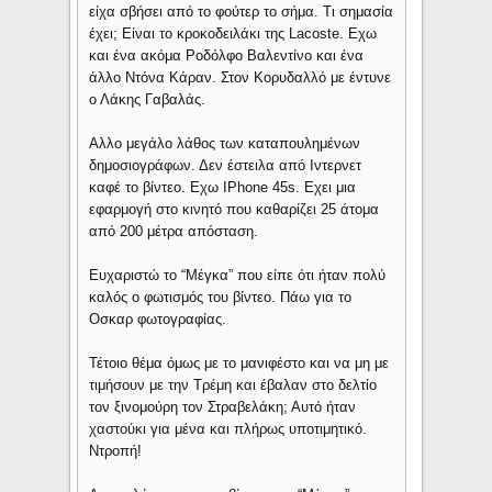
είχα σβήσει από το φούτερ το σήμα. Τι σημασία
έχει; Είναι το κροκοδειλάκι της Lacoste. Εχω
και ένα ακόμα Ροδόλφο Βαλεντίνο και ένα
άλλο Ντόνα Κάραν. Στον Κορυδαλλό με έντυνε
ο Λάκης Γαβαλάς.
Αλλο μεγάλο λάθος των καταπουλημένων
δημοσιογράφων. Δεν έστειλα από Ιντερνετ
καφέ το βίντεο. Εχω IPhone 45s. Εχει μια
εφαρμογή στο κινητό που καθαρίζει 25 άτομα
από 200 μέτρα απόσταση.
Ευχαριστώ το “Μέγκα” που είπε ότι ήταν πολύ
καλός ο φωτισμός του βίντεο. Πάω για το
Οσκαρ φωτογραφίας.
Τέτοιο θέμα όμως με το μανιφέστο και να μη με
τιμήσουν με την Τρέμη και έβαλαν στο δελτίο
τον ξινομούρη τον Στραβελάκη; Αυτό ήταν
χαστούκι για μένα και πλήρως υποτιμητικό.
Ντροπή!