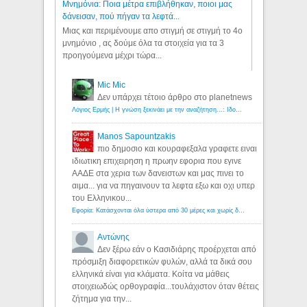
Μνημόνια: Ποια μέτρα επιβλήθηκαν, ποιοι μας
δάνεισαν, πού πήγαν τα λεφτά...
Μιας και περιμένουμε απο στιγμή σε στιγμή το 4ο
μνημόνιο , ας δούμε όλα τα στοιχεία για τα 3
προηγούμενα μέχρι τώρα...
Mic Mic
Δεν υπάρχει τέτοιο άρθρο στο planetnews
Λόγιος Ερμής | Η γνώση ξεκινάει με την αναζήτηση...: Ιδού οι 18 που χρωστούν 11 δις ευρώ!
Manos Sapountzakis
πιο δημοσιο και κουραφεξαλα γραφετε ειναι
ιδιωτικη επιχειρηση η πρωην εφορια που εγινε
ΑΑΔΕ στα χερια των δανειστων και μας πινει το
αιμα... για να πηγαινουν τα λεφτα εξω και οχι υπερ
του Ελληνικου...
Εφορία: Κατάσχονται όλα ύστερα από 30 μέρες και χωρίς δικαστικές αποφάσεις - Λόγιος Ερμής
Αντώνης
Δεν ξέρω εάν ο Κασιδιάρης προέρχεται από
πρόσμιξη διαφορετικών φυλών, αλλά τα δικά σου
ελληνικά είναι για κλάματα. Κοίτα να μάθεις
στοιχειωδώς ορθογραφία...τουλάχιστον όταν θέτεις
ζήτημα για την...