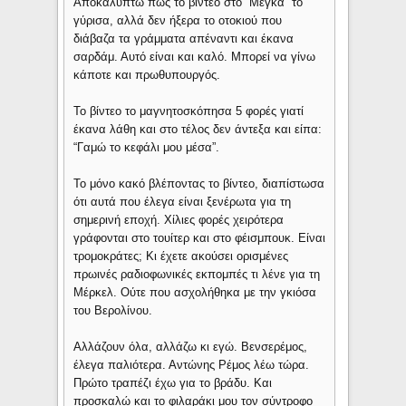
Αποκαλύπτω πως το βίντεο στο “Μέγκα” το
γύρισα, αλλά δεν ήξερα το οτοκιού που
διάβαζα τα γράμματα απέναντι και έκανα
σαρδάμ. Αυτό είναι και καλό. Μπορεί να γίνω
κάποτε και πρωθυπουργός.
Το βίντεο το μαγνητοσκόπησα 5 φορές γιατί
έκανα λάθη και στο τέλος δεν άντεξα και είπα:
“Γαμώ το κεφάλι μου μέσα”.
Το μόνο κακό βλέποντας το βίντεο, διαπίστωσα
ότι αυτά που έλεγα είναι ξενέρωτα για τη
σημερινή εποχή. Χίλιες φορές χειρότερα
γράφονται στο τουίτερ και στο φέισμπουκ. Είναι
τρομοκράτες; Κι έχετε ακούσει ορισμένες
πρωινές ραδιοφωνικές εκπομπές τι λένε για τη
Μέρκελ. Ούτε που ασχολήθηκα με την γκιόσα
του Βερολίνου.
Αλλάζουν όλα, αλλάζω κι εγώ. Βενσερέμος,
έλεγα παλιότερα. Αντώνης Ρέμος λέω τώρα.
Πρώτο τραπέζι έχω για το βράδυ. Και
προσκαλώ και το φιλαράκι μου τον σύντροφο