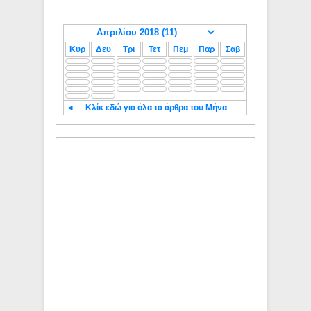
Κυρ
Δευ
Τρι
Τετ
Πεμ
Παρ
Σαβ
◄
Κλίκ εδώ για όλα τα άρθρα του Μήνα