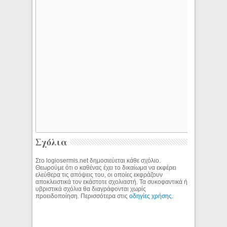
Σχόλια
Στο logiosermis.net δημοσιεύεται κάθε σχόλιο.
Θεωρούμε ότι ο καθένας έχει το δικαίωμα να εκφέρει
ελεύθερα τις απόψεις του, οι οποίες εκφράζουν
αποκλειστικά τον εκάστοτε σχολιαστή. Τα συκοφαντικά ή
υβριστικά σχόλια θα διαγράφονται χωρίς
προειδοποίηση. Περισσότερα στις
οδηγίες χρήσης
.