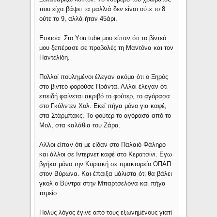
που είχα βάψει τα μαλλιά δεν είναι ούτε το 8
ούτε το 9, αλλά ήταν 45άρι.
Εσκισα. Στο Υou tube μου είπαν ότι το βίντεό
μου ξεπέρασε σε προβολές τη Μαντόνα και τον
Παντελίδη.
Πολλοί πουλημένοι έλεγαν ακόμα ότι ο Ξηρός
στο βίντεο φορούσε Πράντα. Αλλοι έλεγαν ότι
επειδή φαίνεται ακριβό το φούτερ, το αγόρασα
στο Γκόλντεν Χολ. Εκεί πήγα μόνο για καφέ,
στα Στάρμπακς. Το φούτερ το αγόρασα από το
Μολ, στα καλάθια του Ζάρα.
Αλλοι είπαν ότι με είδαν στο Παλαιό Φάληρο
και άλλοι σε Ιντερνετ καφέ στο Κερατσίνι. Εγω
βγήκα μόνο την Κυριακή σε πρακτορείο ΟΠΑΠ
στον Βύρωνα. Και έπαιξα μάλιστα ότι θα βάλει
γκολ ο Βύντρα στην Μπαρτσελόνα και πήγα
ταμείο.
Πολύς λόγος έγινε από τους εξωνημένους γιατί