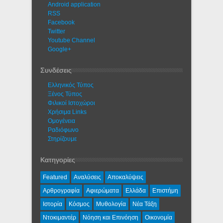
Android application
RSS
Facebook
Twitter
Youtube Channel
Google+
Συνδέσεις
Ελληνικός Τύπος
Ξένος Τύπος
Φιλικοί Ιστοχώροι
Χρήσιμα Links
Ομογένεια
Ραδιόφωνο
Στηρίζουμε
Κατηγορίες
Featured
Αναλύσεις
Αποκαλύψεις
Αρθρογραφία
Αφιερώματα
Ελλάδα
Επιστήμη
Ιστορία
Κόσμος
Μυθολογία
Νέα Τάξη
Ντοκιμαντέρ
Νόηση και Επινόηση
Οικονομία