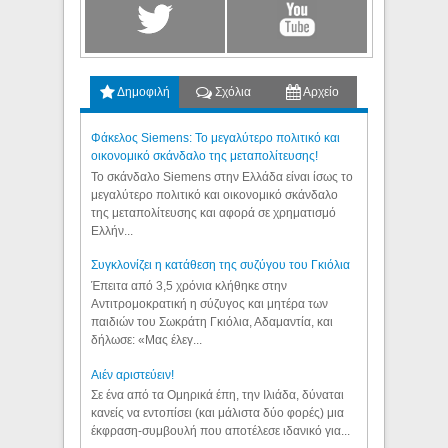
Δημοφιλή
Σχόλια
Αρχείο
Φάκελος Siemens: Το μεγαλύτερο πολιτικό και
οικονομικό σκάνδαλο της μεταπολίτευσης!
Το σκάνδαλο Siemens στην Ελλάδα είναι ίσως το
μεγαλύτερο πολιτικό και οικονομικό σκάνδαλο
της μεταπολίτευσης και αφορά σε χρηματισμό
Ελλήν...
Συγκλονίζει η κατάθεση της συζύγου του Γκιόλια
Έπειτα από 3,5 χρόνια κλήθηκε στην
Αντιτρομοκρατική η σύζυγος και μητέρα των
παιδιών του Σωκράτη Γκιόλια, Αδαμαντία, και
δήλωσε: «Μας έλεγ...
Aιέν αριστεύειν!
Σε ένα από τα Ομηρικά έπη, την Ιλιάδα, δύναται
κανείς να εντοπίσει (και μάλιστα δύο φορές) μια
έκφραση-συμβουλή που αποτέλεσε ιδανικό για...