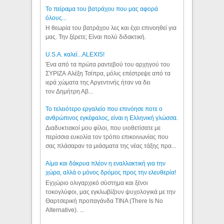
Το πείραμα του βατράχου που μας αφορά
όλους...
Η θεωρία του βατράχου λες και έχει επινοηθεί για
μας. Την ξέρετε; Είναι πολύ διδακτική.
U.S.A. καλεί...ALEXIS!
Ένα από τα πρώτα ραντεβού του αρχηγού του
ΣΥΡΙΖΑ Αλέξη Τσίπρα, μόλις επέστρεψε από τα
ιερά χώματα της Αργεντινής ήταν να δει
τον Δημήτρη Αβ...
Το τελειότερο εργαλείο που επινόησε ποτε ο
ανθρώπινος εγκέφαλος, είναι η Ελληνική γλώσσα.
Διαδυκτιακοί μου φίλοι, που υιοθετίσατε με
περίσσια ευκολία τον τρόπο επικοινωνίας που
σας πλάσαραν τα μιάσματα της νέας τάξης πρα...
Αίμα και δάκρυα πλέον η εναλλακτική για την
χώρα, αλλά ο μόνος δρόμος προς την ελευθερία!
Εγχώριο ολιγαρχικό σύστημα και ξένοι
τοκογλύφοι, μας εγκλωβίζουν ψυχολογικά με την
Θαρτσερική προπαγάνδα TINA (There Is No
Alternative). ...