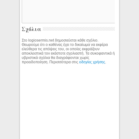
Σχόλια
Στο logiosermis.net δημοσιεύεται κάθε σχόλιο.
Θεωρούμε ότι ο καθένας έχει το δικαίωμα να εκφέρει
ελεύθερα τις απόψεις του, οι οποίες εκφράζουν
αποκλειστικά τον εκάστοτε σχολιαστή. Τα συκοφαντικά ή
υβριστικά σχόλια θα διαγράφονται χωρίς
προειδοποίηση. Περισσότερα στις
οδηγίες χρήσης
.