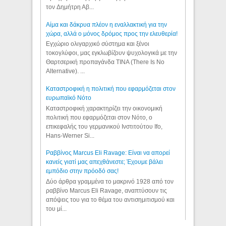
τον Δημήτρη Αβ...
Αίμα και δάκρυα πλέον η εναλλακτική για την
χώρα, αλλά ο μόνος δρόμος προς την ελευθερία!
Εγχώριο ολιγαρχικό σύστημα και ξένοι
τοκογλύφοι, μας εγκλωβίζουν ψυχολογικά με την
Θαρτσερική προπαγάνδα TINA (There Is No
Alternative). ...
Καταστροφική η πολιτική που εφαρμόζεται στον
ευρωπαϊκό Νότο
Καταστροφική χαρακτηρίζει την οικονομική
πολιτική που εφαρμόζεται στον Νότο, ο
επικεφαλής του γερμανικού Ινστιτούτου Ifo,
Hans-Werner Si...
Ραββίνος Marcus Eli Ravage: Είναι να απορεί
κανείς γιατί μας απεχθάνεστε; Έχουμε βάλει
εμπόδιο στην πρόοδό σας!
Δύο άρθρα γραμμένα το μακρινό 1928 από τον
ραββίνο Marcus Eli Ravage, αναπτύσουν τις
απόψεις του για το θέμα του αντισημιτισμού και
του μί...