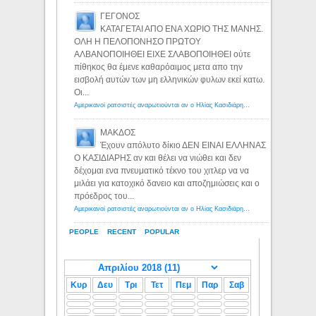
ΓΕΓΟΝΟΣ
ΚΑΤΑΓΕΤΑΙ ΑΠΟ ΕΝΑ ΧΩΡΙΟ ΤΗΣ ΜΑΝΗΣ.
ΟΛΗ Η ΠΕΛΟΠΟΝΗΣΟ ΠΡΩΤΟΥ
ΑΛΒΑΝΟΠΟΙΗΘΕΙ ΕΙΧΕ ΣΛΑΒΟΠΟΙΗΘΕΙ ούτε
πίθηκος θα έμενε καθαρόαιμος μετα απο την
εισβολή αυτών των μη ελληνικών φυλων εκεί κατω.
Οι...
Αμερικανοί ρατσιστές αναρωτιούνται αν ο Ηλίας Κασιδιάρης ανήκει στη λευκή φυλή... - Λόγιος Ερμής
ΜΑΚΔΟΣ
Έχουν απόλυτο δίκιο ΔΕΝ ΕΙΝΑΙ ΕΛΛΗΝΑΣ
Ο ΚΑΣΙΔΙΑΡΗΣ αν και θέλει να νιώθει και δεν
δέχομαι ενα πνευματικό τέκνο του χιτλερ να να
μιλάει για κατοχικό δανειο και αποζημιώσεις και ο
πρόεδρος του...
Αμερικανοί ρατσιστές αναρωτιούνται αν ο Ηλίας Κασιδιάρης ανήκει στη λευκή φυλή... - Λόγιος Ερμής
PEOPLE
RECENT
POPULAR
Κυρ
Δευ
Τρι
Τετ
Πεμ
Παρ
Σαβ