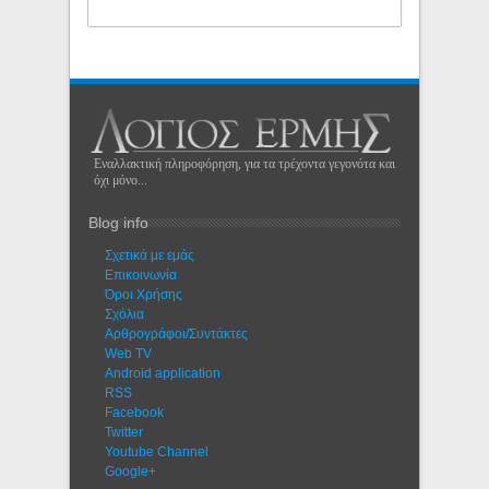
Εναλλακτική πληροφόρηση, για τα τρέχοντα γεγονότα και
όχι μόνο...
Blog info
Σχετικά με εμάς
Eπικοινωνία
Όροι Χρήσης
Σχόλια
Αρθρογράφοι/Συντάκτες
Web TV
Android application
RSS
Facebook
Twitter
Youtube Channel
Google+