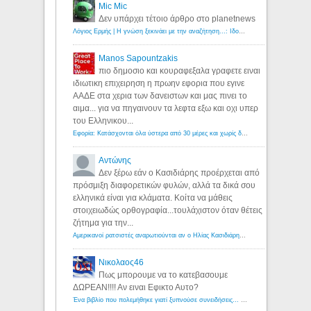
Mic Mic
Δεν υπάρχει τέτοιο άρθρο στο planetnews
Λόγιος Ερμής | Η γνώση ξεκινάει με την αναζήτηση...: Ιδού οι 18 που χρωστούν 11 δις ευρώ!
Manos Sapountzakis
πιο δημοσιο και κουραφεξαλα γραφετε ειναι
ιδιωτικη επιχειρηση η πρωην εφορια που εγινε
ΑΑΔΕ στα χερια των δανειστων και μας πινει το
αιμα... για να πηγαινουν τα λεφτα εξω και οχι υπερ
του Ελληνικου...
Εφορία: Κατάσχονται όλα ύστερα από 30 μέρες και χωρίς δικαστικές αποφάσεις - Λόγιος Ερμής
Αντώνης
Δεν ξέρω εάν ο Κασιδιάρης προέρχεται από
πρόσμιξη διαφορετικών φυλών, αλλά τα δικά σου
ελληνικά είναι για κλάματα. Κοίτα να μάθεις
στοιχειωδώς ορθογραφία...τουλάχιστον όταν θέτεις
ζήτημα για την...
Αμερικανοί ρατσιστές αναρωτιούνται αν ο Ηλίας Κασιδιάρης ανήκει στη λευκή φυλή... - Λόγιος Ερμής
Νικολαος46
Πως μπορουμε να το κατεβασουμε
ΔΩΡΕΑΝ!!!! Αν ειναι Εφικτο Αυτο?
Ένα βιβλίο που πολεμήθηκε γιατί ξυπνούσε συνειδήσεις... - Λόγιος Ερμής | Η γνώση ξεκινάει με την αναζήτηση...