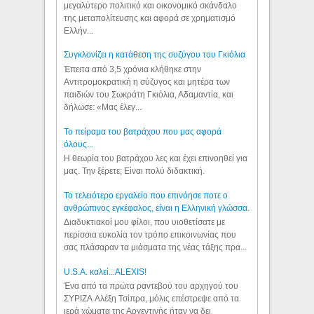
μεγαλύτερο πολιτικό και οικονομικό σκάνδαλο
της μεταπολίτευσης και αφορά σε χρηματισμό
Ελλήν...
Συγκλονίζει η κατάθεση της συζύγου του Γκιόλια
Έπειτα από 3,5 χρόνια κλήθηκε στην
Αντιτρομοκρατική η σύζυγος και μητέρα των
παιδιών του Σωκράτη Γκιόλια, Αδαμαντία, και
δήλωσε: «Μας έλεγ...
Το πείραμα του βατράχου που μας αφορά
όλους...
Η θεωρία του βατράχου λες και έχει επινοηθεί για
μας. Την ξέρετε; Είναι πολύ διδακτική.
Το τελειότερο εργαλείο που επινόησε ποτε ο
ανθρώπινος εγκέφαλος, είναι η Ελληνική γλώσσα.
Διαδυκτιακοί μου φίλοι, που υιοθετίσατε με
περίσσια ευκολία τον τρόπο επικοινωνίας που
σας πλάσαραν τα μιάσματα της νέας τάξης πρα...
U.S.A. καλεί...ALEXIS!
Ένα από τα πρώτα ραντεβού του αρχηγού του
ΣΥΡΙΖΑ Αλέξη Τσίπρα, μόλις επέστρεψε από τα
ιερά χώματα της Αργεντινής ήταν να δει