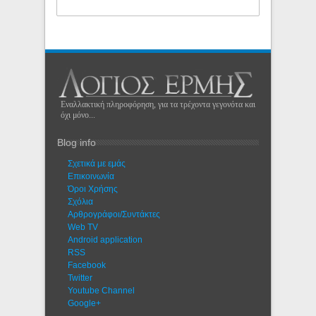
Εναλλακτική πληροφόρηση, για τα τρέχοντα γεγονότα και
όχι μόνο...
Blog info
Σχετικά με εμάς
Eπικοινωνία
Όροι Χρήσης
Σχόλια
Αρθρογράφοι/Συντάκτες
Web TV
Android application
RSS
Facebook
Twitter
Youtube Channel
Google+