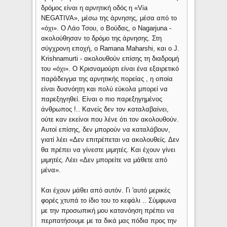
δρόμος είναι η αρνητική οδός η «Via
NEGATIVA», μέσω της άρνησης, μέσα από το
«όχι». Ο Λάο Τσου, ο Βούδας, ο Nagarjuna -
ακολούθησαν το δρόμο της άρνησης. Στη
σύγχρονη εποχή, ο Ramana Maharshi, και ο J.
Krishnamurti - ακολουθούν επίσης τη διαδρομή
του «όχι». Ο Κρισναμούρτι είναι ένα εξαιρετικό
παράδειγμα της αρνητικής πορείας , η οποία
είναι δυσνόητη και πολύ εύκολα μπορεί να
παρεξηγηθεί. Είναι ο πιο παρεξηγημένος
άνθρωπος !.. Κανείς δεν τον καταλαβαίνει,
ούτε καν εκείνοι που λένε ότι τον ακολουθούν.
Αυτοί επίσης, δεν μπορούν να καταλάβουν,
γιατί λέει «Δεν επιτρέπεται να ακολουθείς. Δεν
θα πρέπει να γίνεστε μιμητές. Και έχουν γίνει
μιμητές. Λέει «Δεν μπορείτε να μάθετε από
μένα».
Και έχουν μάθει από αυτόν. Γι 'αυτό μερικές
φορές χτυπά το ίδιο του το κεφάλι .. Σύμφωνα
με την προσωπική μου κατανόηση πρέπει να
περπατήσουμε με τα δικά μας πόδια προς την