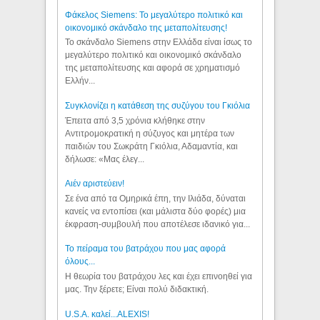
Φάκελος Siemens: Το μεγαλύτερο πολιτικό και
οικονομικό σκάνδαλο της μεταπολίτευσης!
Το σκάνδαλο Siemens στην Ελλάδα είναι ίσως το
μεγαλύτερο πολιτικό και οικονομικό σκάνδαλο
της μεταπολίτευσης και αφορά σε χρηματισμό
Ελλήν...
Συγκλονίζει η κατάθεση της συζύγου του Γκιόλια
Έπειτα από 3,5 χρόνια κλήθηκε στην
Αντιτρομοκρατική η σύζυγος και μητέρα των
παιδιών του Σωκράτη Γκιόλια, Αδαμαντία, και
δήλωσε: «Μας έλεγ...
Aιέν αριστεύειν!
Σε ένα από τα Ομηρικά έπη, την Ιλιάδα, δύναται
κανείς να εντοπίσει (και μάλιστα δύο φορές) μια
έκφραση-συμβουλή που αποτέλεσε ιδανικό για...
Το πείραμα του βατράχου που μας αφορά
όλους...
Η θεωρία του βατράχου λες και έχει επινοηθεί για
μας. Την ξέρετε; Είναι πολύ διδακτική.
U.S.A. καλεί...ALEXIS!