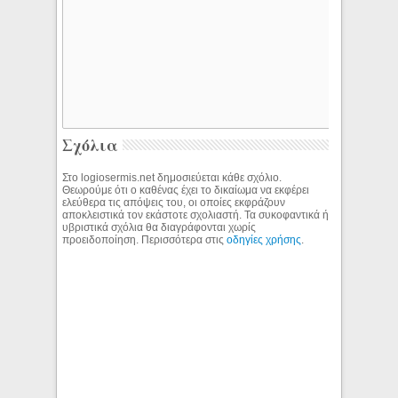
Σχόλια
Στο logiosermis.net δημοσιεύεται κάθε σχόλιο.
Θεωρούμε ότι ο καθένας έχει το δικαίωμα να εκφέρει
ελεύθερα τις απόψεις του, οι οποίες εκφράζουν
αποκλειστικά τον εκάστοτε σχολιαστή. Τα συκοφαντικά ή
υβριστικά σχόλια θα διαγράφονται χωρίς
προειδοποίηση. Περισσότερα στις
οδηγίες χρήσης
.