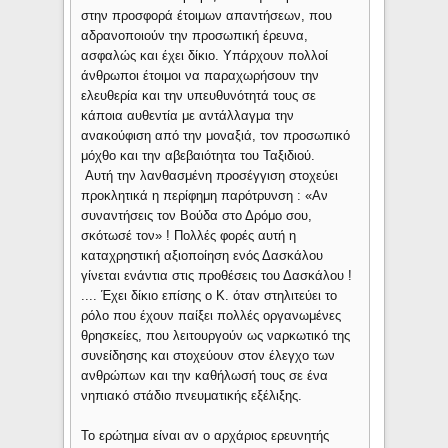
στην προσφορά έτοιμων απαντήσεων, που
αδρανοποιούν την προσωπική έρευνα,
ασφαλώς και έχει δίκιο. Υπάρχουν πολλοί
άνθρωποι έτοιμοι να παραχωρήσουν την
ελευθερία και την υπευθυνότητά τους σε
κάποια αυθεντία με αντάλλαγμα την
ανακούφιση από την μοναξιά, τον προσωπικό
μόχθο και την αβεβαιότητα του Ταξιδιού.
Αυτή την λανθασμένη προσέγγιση στοχεύει
προκλητικά η περίφημη παρότρυνση : «Αν
συναντήσεις τον Βούδα στο Δρόμο σου,
σκότωσέ τον» ! Πολλές φορές αυτή η
καταχρηστική αξιοποίηση ενός Δασκάλου
γίνεται ενάντια στις προθέσεις του Δασκάλου !
.... Έχει δίκιο επίσης ο Κ. όταν στηλιτεύει το
ρόλο που έχουν παίξει πολλές οργανωμένες
θρησκείες, που λειτουργούν ως ναρκωτικό της
συνείδησης και στοχεύουν στον έλεγχο των
ανθρώπων και την καθήλωσή τους σε ένα
νηπιακό στάδιο πνευματικής εξέλιξης.
Το ερώτημα είναι αν ο αρχάριος ερευνητής