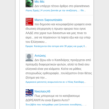
Mic Mic
Δεν υπάρχει τέτοιο άρθρο στο planetnews
Λόγιος Ερμής | Η γνώση ξεκινάει με την αναζήτηση...: Ιδού οι 18 που χρωστούν 11 δις ευρώ!
Manos Sapountzakis
πιο δημοσιο και κουραφεξαλα γραφετε ειναι
ιδιωτικη επιχειρηση η πρωην εφορια που εγινε
ΑΑΔΕ στα χερια των δανειστων και μας πινει το
αιμα... για να πηγαινουν τα λεφτα εξω και οχι υπερ
του Ελληνικου...
Εφορία: Κατάσχονται όλα ύστερα από 30 μέρες και χωρίς δικαστικές αποφάσεις - Λόγιος Ερμής
Αντώνης
Δεν ξέρω εάν ο Κασιδιάρης προέρχεται από
πρόσμιξη διαφορετικών φυλών, αλλά τα δικά σου
ελληνικά είναι για κλάματα. Κοίτα να μάθεις
στοιχειωδώς ορθογραφία...τουλάχιστον όταν θέτεις
ζήτημα για την...
Αμερικανοί ρατσιστές αναρωτιούνται αν ο Ηλίας Κασιδιάρης ανήκει στη λευκή φυλή... - Λόγιος Ερμής
Νικολαος46
Πως μπορουμε να το κατεβασουμε
ΔΩΡΕΑΝ!!!! Αν ειναι Εφικτο Αυτο?
Ένα βιβλίο που πολεμήθηκε γιατί ξυπνούσε συνειδήσεις... - Λόγιος Ερμής | Η γνώση ξεκινάει με την αναζήτηση...