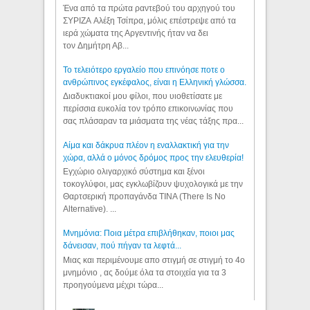
Ένα από τα πρώτα ραντεβού του αρχηγού του
ΣΥΡΙΖΑ Αλέξη Τσίπρα, μόλις επέστρεψε από τα
ιερά χώματα της Αργεντινής ήταν να δει
τον Δημήτρη Αβ...
Το τελειότερο εργαλείο που επινόησε ποτε ο
ανθρώπινος εγκέφαλος, είναι η Ελληνική γλώσσα.
Διαδυκτιακοί μου φίλοι, που υιοθετίσατε με
περίσσια ευκολία τον τρόπο επικοινωνίας που
σας πλάσαραν τα μιάσματα της νέας τάξης πρα...
Αίμα και δάκρυα πλέον η εναλλακτική για την
χώρα, αλλά ο μόνος δρόμος προς την ελευθερία!
Εγχώριο ολιγαρχικό σύστημα και ξένοι
τοκογλύφοι, μας εγκλωβίζουν ψυχολογικά με την
Θαρτσερική προπαγάνδα TINA (There Is No
Alternative). ...
Μνημόνια: Ποια μέτρα επιβλήθηκαν, ποιοι μας
δάνεισαν, πού πήγαν τα λεφτά...
Μιας και περιμένουμε απο στιγμή σε στιγμή το 4ο
μνημόνιο , ας δούμε όλα τα στοιχεία για τα 3
προηγούμενα μέχρι τώρα...