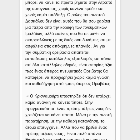
μπορεί να κάνει τα πρώτα βήματα στην Ατραπό
της αυτογνωσίας, χωρίς κανένα εφόδιο και
χωρίς καμία υπόδειξη. Ο ρόλος του σωστού
Δασκάλου δεν είναι αυτός που θα σου χαρίσει
μια πέτρα από την κορυφή των πνευματικών
Ιμαλάϊων, αλλά εκείνος που θα σε μάθει να
σκαρφαλώνεις με τις δικές σου δυνάμεις και με
ασφάλεια στις απόκρημνες πλαγιές . Αν για
την συμβατική ορειβασία απαιτείται
εκπαίδευση, κατάλληλος εξοπλισμός και πάνω
απ' όλα κατάλληλος οδηγός, είναι απορίας άξιο
πως ένας άπειρος πνευματικός Ορειβάτης θα
καταφέρει να προχωρήσει χωρίς καμία γνώση
και καθοδήγηση από εμπειρότερους Ορειβάτες.
« Ο Κρισναμούρτι υποστηρίζει ότι δεν υπάρχει
καμία ανάγκη να κάνετε τίποτε. Στην
πραγματικότητα, ένας πρώτης τάξεως νους δεν
χρειάζεται να κάνει τίποτα. Μόνο με την σωστή
παρατήρηση, με την καθαρή κατανόηση, το
άτομο επιτυγχάνει. Αλλά πού να βρεθεί ένας
πρώτης τάξεως νους ; Είναι πολύ σπάνιο.
Εκτός από την περίπτωση που ένας σαν τον