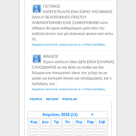
ΓΕΓΟΝΟΣ
ΚΑΤΑΓΕΤΑΙ ΑΠΟ ΕΝΑ ΧΩΡΙΟ ΤΗΣ ΜΑΝΗΣ.
ΟΛΗ Η ΠΕΛΟΠΟΝΗΣΟ ΠΡΩΤΟΥ
ΑΛΒΑΝΟΠΟΙΗΘΕΙ ΕΙΧΕ ΣΛΑΒΟΠΟΙΗΘΕΙ ούτε
πίθηκος θα έμενε καθαρόαιμος μετα απο την
εισβολή αυτών των μη ελληνικών φυλων εκεί κατω.
Οι...
Αμερικανοί ρατσιστές αναρωτιούνται αν ο Ηλίας Κασιδιάρης ανήκει στη λευκή φυλή... - Λόγιος Ερμής
ΜΑΚΔΟΣ
Έχουν απόλυτο δίκιο ΔΕΝ ΕΙΝΑΙ ΕΛΛΗΝΑΣ
Ο ΚΑΣΙΔΙΑΡΗΣ αν και θέλει να νιώθει και δεν
δέχομαι ενα πνευματικό τέκνο του χιτλερ να να
μιλάει για κατοχικό δανειο και αποζημιώσεις και ο
πρόεδρος του...
Αμερικανοί ρατσιστές αναρωτιούνται αν ο Ηλίας Κασιδιάρης ανήκει στη λευκή φυλή... - Λόγιος Ερμής
PEOPLE
RECENT
POPULAR
Κυρ
Δευ
Τρι
Τετ
Πεμ
Παρ
Σαβ