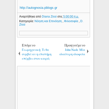
http://autognosia.pblogs.gr
Αναρτήθηκε από
Diana Zissi
στις
5:00:00 π.μ.
Κατηγορία:
Νόηση και Επινόηση
,
Φιλοσοφία
,
D.
Zissi
Επόμενο
Προηγούμενο
Γεωμηχανική: Τι θα
John Nash: Μία
συμβεί αν η επιστήμη
ιδιαίτερη ιδιοφυϊα
επέμβει στον καιρό;