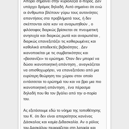
Απορεί σημαίνει στην κυριολεξία α-πόρος. Δεν
υπάρχει δρόμος δηλαδή. Αυτό σημαίνει ότι ενώ
οι άνθρωποι βλέπουν γύρω τους αυτονόητες
απαντήσεις στα προβλήματά τους, ή δεν
σκέπτονται ούτε καν να αναρωτηθούν , ο
φιλόσοφος διαρκώς βρίσκεται σε πνευματική
ανησυχία και διαρκώς ρωτά και αναρωτιέται ,
διαρκώς επανεξετάζει τις καθιερωμένες και
καθολικά αποδεκτές βεβαιότητες . Δεν
ικανοποιείται με τις συμβατικότητες και
«βασανίζει» το ερώτημα. Όταν δεν μπορεί να
δώσει ικανοποιητική απάντηση , αναγκάζεται
να οπισθοχωρήσει, να επανεξετάσει από μια
ευρύτερη θεώρηση του χώρου στον οποίο
εντάσσεται το ερώτημά του και να βρει μια πιο
ικανοποιητική απάντηση , ένα πέρασμα
δηλαδή που θα τον βγάλει από την α-πορία
του.
Ας εξετάσουμε εδώ το νόημα της τοποθέτησης
του Κ. ότι δεν είναι απαραίτητος κανένας
Δάσκαλος και καμία Διδασκαλία. Αν ο ρόλος
του Δασκάλου περιορίζεται στη λατρεία και