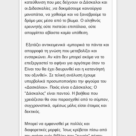
κατεύθυνση που μας δείχνουν οι Δάσκαλοι και
οι Διδασκαλίες ,να δοκιμάσουμε καινούργια
μονοπάτια, να χαθούμε και να ξαναβρούμε το
δρόμο μας μέσα από το βίωμα. Ο αληθινός
ερευνητής ούτε πιστεύει επιπόλαια, ούτε
απορρίπτει αβίαστα καμία υπόθεση.
Εξετάζει αντικειμενικά -εμπειρικά τα πάντα και
απορροφά τη γνώση που μεταβολίζει και
ενσαρκώνει. Αν κάτι δεν μπορεί ακόμα να το
επεξεργαστεί το αφήνει για αργότερα όταν το
Είναι του θα έχει διευρυνθεί και η κατανόησή
του οξυνθεί». Σε τελική ανάλυση έχουμε
υπερβολικά προσωποποιήσει την φιγούρα του
«Δασκάλου». Ποιός είναι ο Δάσκαλος; Ο
"Δάσκαλος" είναι παντού. Η βοήθεια που
χρειάζεσαι θα σου παρασχεθεί από το σύμπαν,
συγχρονιστικά, αμέσως μόλις είσαι έτοιμος και
δεκτικός.
Μπορεί να εμφανισθεί με πολλές και
διαφορετικές μορφές. Ίσως κρύβεται πίσω από
την φράση ενός βιβλίου που "τυχαία" πέφτει