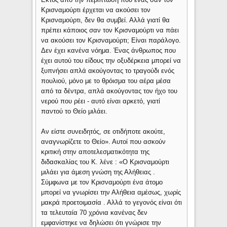
Κρισναμούρτι έρχεται να ακούσει τον
Κρισναμούρτι, δεν θα συμβεί. Αλλά γιατί θα
πρέπει κάποιος σαν τον Κρισναμούρτι να πάει
να ακούσει τον Κρισναμούρτι; Είναι παράλογο.
Δεν έχει κανένα νόημα. Ένας άνθρωπος που
έχει αυτού του είδους την οξυδέρκεια μπορεί να
ξυπνήσει απλά ακούγοντας το τραγούδι ενός
πουλιού, μόνο με το θρόισμα του αέρα μέσα
από τα δέντρα, απλά ακούγοντας τον ήχο του
νερού που ρέει - αυτό είναι αρκετό, γιατί
παντού το Θείο μιλάει.
Αν είστε συνειδητός, σε οτιδήποτε ακούτε,
αναγνωρίζετε το Θείο». Αυτοί που ασκούν
κριτική στην αποτελεσματικότητα της
διδασκαλίας του Κ. λένε : «Ο Κρισναμούρτι
μιλάει για άμεση γνώση της Αλήθειας .
Σύμφωνα με τον Κρισναμούρτι ένα άτομο
μπορεί να γνωρίσει την Αλήθεια αμέσως, χωρίς
μακρά προετοιμασία . Αλλά το γεγονός είναι ότι
τα τελευταία 70 χρόνια κανένας δεν
εμφανίστηκε να δηλώσει ότι γνώρισε την