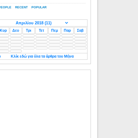
PEOPLE
RECENT
POPULAR
Κυρ
Δευ
Τρι
Τετ
Πεμ
Παρ
Σαβ
◄
Κλίκ εδώ για όλα τα άρθρα του Μήνα