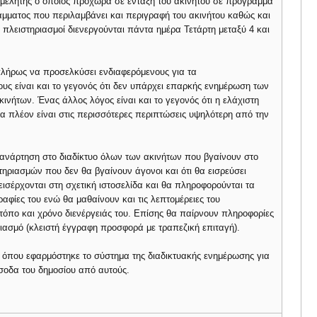
πιμελητής ο οποίος προχωρά σε ένταξη του ακινήτου σε πρόγραμμα
άμματος που περιλαμβάνει και περιγραφή του ακινήτου καθώς και
Οι πλειστηριασμοί διενεργούνται πάντα ημέρα Τετάρτη μεταξύ 4 και
λήρως να προσελκύσει ενδιαφερόμενους για τα
υς είναι και το γεγονός ότι δεν υπάρχει επαρκής ενημέρωση των
νήτων. Ένας άλλος λόγος είναι και το γεγονός ότι η ελάχιστη
ποία πλέον είναι στις περισσότερες περιπτώσεις υψηλότερη από την
ν ανάρτηση στο διαδίκτυο όλων των ακινήτων που βγαίνουν στο
τηριασμών που δεν θα βγαίνουν άγονοι και ότι θα εισρεύσει
εισέρχονται στη σχετική ιστοσελίδα και θα πληροφορούνται τα
αφίες του ενώ θα μαθαίνουν και τις λεπτομέρειες του
 τόπο και χρόνο διενέργειάς του. Επίσης θα παίρνουν πληροφορίες
ριασμό (κλειστή έγγραφη προσφορά με τραπεζική επιταγή).
ι όπου εφαρμόστηκε το σύστημα της διαδικτυακής ενημέρωσης για
σοδα του δημοσίου από αυτούς.