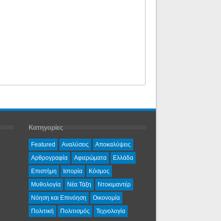
Κατηγορίες
Featured
Αναλύσεις
Αποκαλύψεις
Αρθρογραφία
Αφιερώματα
Ελλάδα
Επιστήμη
Ιστορία
Κόσμος
Μυθολογία
Νέα Τάξη
Ντοκιμαντέρ
Νόηση και Επινόηση
Οικονομία
Πολιτική
Πολιτισμός
Τεχνολογία