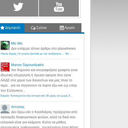
Δημοφιλή
Σχόλια
Αρχείο
Mic Mic
Δεν υπάρχει τέτοιο άρθρο στο planetnews
Λόγιος Ερμής | Η γνώση ξεκινάει με την αναζήτηση...: Ιδού οι 18 που χρωστούν 11 δις ευρώ!
·
6 years ago
Manos Sapountzakis
πιο δημοσιο και κουραφεξαλα γραφετε ειναι
ιδιωτικη επιχειρηση η πρωην εφορια που εγινε
ΑΑΔΕ στα χερια των δανειστων και μας πινει το
αιμα... για να πηγαινουν τα λεφτα εξω και οχι υπερ
του Ελληνικου...
Εφορία: Κατάσχονται όλα ύστερα από 30 μέρες και χωρίς δικαστικές αποφάσεις - Λόγιος Ερμής
·
6 years ag
Αντώνης
Δεν ξέρω εάν ο Κασιδιάρης προέρχεται από
πρόσμιξη διαφορετικών φυλών, αλλά τα δικά σου
ελληνικά είναι για κλάματα. Κοίτα να μάθεις
στοιχειωδώς ορθογραφία...τουλάχιστον όταν θέτεις