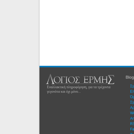
Blog
Σχ
Εναλλακτική πληροφόρηση, για τα τρέχοντα
γεγονότα και όχι μόνο...
Eπ
Όρ
Σχ
Αρ
W
An
R
F