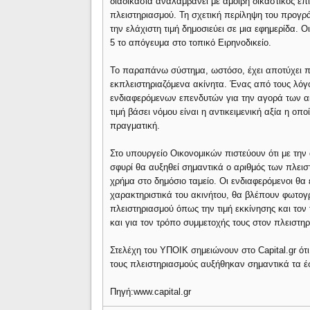
διαδικασία αναλαμβάνει με αμοιβή δικαστικός ε
πλειστηριασμού. Τη σχετική περίληψη του προγρ
την ελάχιστη τιμή δημοσιεύει σε μια εφημερίδα. 
5 το απόγευμα στο τοπικό Ειρηνοδικείο.
Το παραπάνω σύστημα, ωστόσο, έχει αποτύχει π
εκπλειστηριαζόμενα ακίνητα. Ένας από τους λόγο
ενδιαφερόμενων επενδυτών για την αγορά των ακι
τιμή βάσει νόμου είναι η αντικειμενική αξία η ο
πραγματική.
Στο υπουργείο Οικονομικών πιστεύουν ότι με τη
σφυρί θα αυξηθεί σημαντικά ο αριθμός των πλεισ
χρήμα στο δημόσιο ταμείο. Οι ενδιαφερόμενοι θα 
χαρακτηριστικά του ακινήτου, θα βλέπουν φωτογρ
πλειστηριασμού όπως την τιμή εκκίνησης και τον
και για τον τρόπο συμμετοχής τους στον πλειστη
Στελέχη του ΥΠΟΙΚ σημειώνουν στο Capital.gr ότ
τους πλειστηριασμούς αυξήθηκαν σημαντικά τα έ
Πηγή:www.capital.gr