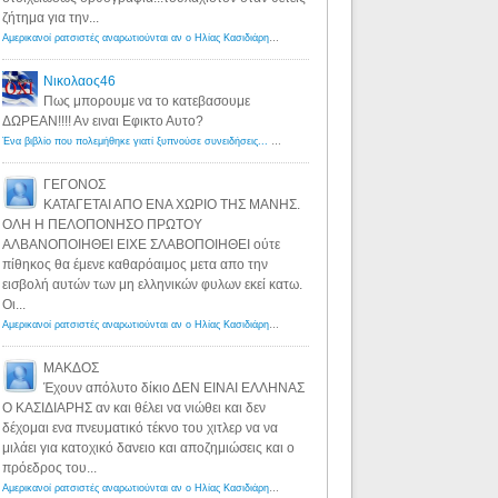
ζήτημα για την...
Αμερικανοί ρατσιστές αναρωτιούνται αν ο Ηλίας Κασιδιάρης ανήκει στη λευκή φυλή... - Λόγιος Ερμής
·
7 yea
Νικολαος46
Πως μπορουμε να το κατεβασουμε
ΔΩΡΕΑΝ!!!! Αν ειναι Εφικτο Αυτο?
Ένα βιβλίο που πολεμήθηκε γιατί ξυπνούσε συνειδήσεις... - Λόγιος Ερμής | Η γνώση ξεκινάει με την αναζήτηση...
ΓΕΓΟΝΟΣ
ΚΑΤΑΓΕΤΑΙ ΑΠΟ ΕΝΑ ΧΩΡΙΟ ΤΗΣ ΜΑΝΗΣ.
ΟΛΗ Η ΠΕΛΟΠΟΝΗΣΟ ΠΡΩΤΟΥ
ΑΛΒΑΝΟΠΟΙΗΘΕΙ ΕΙΧΕ ΣΛΑΒΟΠΟΙΗΘΕΙ ούτε
πίθηκος θα έμενε καθαρόαιμος μετα απο την
εισβολή αυτών των μη ελληνικών φυλων εκεί κατω.
Οι...
Αμερικανοί ρατσιστές αναρωτιούνται αν ο Ηλίας Κασιδιάρης ανήκει στη λευκή φυλή... - Λόγιος Ερμής
·
8 yea
ΜΑΚΔΟΣ
Έχουν απόλυτο δίκιο ΔΕΝ ΕΙΝΑΙ ΕΛΛΗΝΑΣ
Ο ΚΑΣΙΔΙΑΡΗΣ αν και θέλει να νιώθει και δεν
δέχομαι ενα πνευματικό τέκνο του χιτλερ να να
μιλάει για κατοχικό δανειο και αποζημιώσεις και ο
πρόεδρος του...
Αμερικανοί ρατσιστές αναρωτιούνται αν ο Ηλίας Κασιδιάρης ανήκει στη λευκή φυλή... - Λόγιος Ερμής
·
8 yea