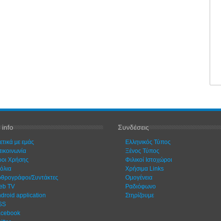
 info
Συνδέσεις
ετικά με εμάς
Ελληνικός Τύπος
ικοινωνία
Ξένος Τύπος
οι Χρήσης
Φιλικοί Ιστοχώροι
όλια
Χρήσιμα Links
θρογράφοι/Συντάκτες
Ομογένεια
eb TV
Ραδιόφωνο
droid application
Στηρίζουμε
SS
acebook