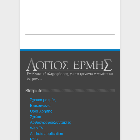
Εναλλακτική πληροφόρηση, για τα τρέχοντα γεγονότα και
όχι μόνο...
Blog info
Σχετικά με εμάς
Eπικοινωνία
Όροι Χρήσης
Σχόλια
Αρθρογράφοι/Συντάκτες
Web TV
Android application
RSS