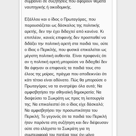
συμβαίνει σε συζητήσεις που αφορούν θέματα
ναυπηγικής ή οικοδομικής.
Εξάλλου και ο ίδιος ο Πρωταγόρας, που
παρουσιάζεται ως δάσκαλος της πολιτικής
αρετής, δεν την έχει διδαχτεί από κανένα. Κι
επιπλέον, κανείς επιφανής δεν προσπαθεί να
διδάξει την πολιτική αρετή στα παιδιά του, ούτε
ο ίδιος ο Περικλής, που φυσικά επικαλείται ως
μέγιστη πολιτική αυθεντία. Είναι προφανές ότι
αν η πολιτική αρετή μπορούσε να διδαχθεί δεν
θα άφηναν οι επιφανείς τα παιδιά τους στο
έλεος της μοίρας, πράγμα που αποδεικνύει ότι
κάτι τέτοιο είναι αδύνατο. Πώς θα μπορούσε ο
Πρωταγόρας να τα ανατρέψει όλα αυτά; Να
αμφισβητήσει την αθηναϊκή δημοκρατία; Να
διαψεύσει το Σωκράτη ως προς τη λειτουργία
της; Να επικαλεστεί ότι ο ίδιος είχε δάσκαλό;
Να αμφισβητήσει την προσωπικότητα του
Περικλή; Το γεγονός ότι τα παιδιά του Περικλή
ήταν παρόντα στη συζήτηση και δεν διέψευσαν
ούτε στο ελάχιστο το Σωκράτη για τη
συμπεριφορά του πατέρα τους όχι μόνο