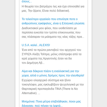
όλους...
Η θεωρία του βατράχου λες και έχει επινοηθεί για
μας. Την ξέρετε; Είναι πολύ διδακτική.
Το τελειότερο εργαλείο που επινόησε ποτε ο
ανθρώπινος εγκέφαλος, είναι η Ελληνική γλώσσα.
Διαδυκτιακοί μου φίλοι, που υιοθετίσατε με
περίσσια ευκολία τον τρόπο επικοινωνίας που
σας πλάσαραν τα μιάσματα της νέας τάξης πρα...
U.S.A. καλεί...ALEXIS!
Ένα από τα πρώτα ραντεβού του αρχηγού του
ΣΥΡΙΖΑ Αλέξη Τσίπρα, μόλις επέστρεψε από τα
ιερά χώματα της Αργεντινής ήταν να δει
τον Δημήτρη Αβ...
Αίμα και δάκρυα πλέον η εναλλακτική για την
χώρα, αλλά ο μόνος δρόμος προς την ελευθερία!
Εγχώριο ολιγαρχικό σύστημα και ξένοι
τοκογλύφοι, μας εγκλωβίζουν ψυχολογικά με την
Θαρτσερική προπαγάνδα TINA (There Is No
Alternative). ...
Μνημόνια: Ποια μέτρα επιβλήθηκαν, ποιοι μας
δάνεισαν, πού πήγαν τα λεφτά...