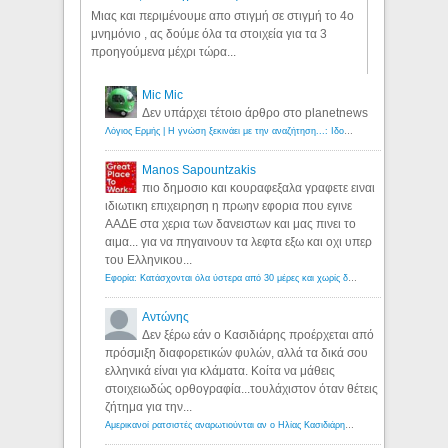
Μιας και περιμένουμε απο στιγμή σε στιγμή το 4ο
μνημόνιο , ας δούμε όλα τα στοιχεία για τα 3
προηγούμενα μέχρι τώρα...
Mic Mic
Δεν υπάρχει τέτοιο άρθρο στο planetnews
Λόγιος Ερμής | Η γνώση ξεκινάει με την αναζήτηση...: Ιδού οι 18 που χρωστούν 11 δις ευρώ!
Manos Sapountzakis
πιο δημοσιο και κουραφεξαλα γραφετε ειναι
ιδιωτικη επιχειρηση η πρωην εφορια που εγινε
ΑΑΔΕ στα χερια των δανειστων και μας πινει το
αιμα... για να πηγαινουν τα λεφτα εξω και οχι υπερ
του Ελληνικου...
Εφορία: Κατάσχονται όλα ύστερα από 30 μέρες και χωρίς δικαστικές αποφάσεις - Λόγιος Ερμής
Αντώνης
Δεν ξέρω εάν ο Κασιδιάρης προέρχεται από
πρόσμιξη διαφορετικών φυλών, αλλά τα δικά σου
ελληνικά είναι για κλάματα. Κοίτα να μάθεις
στοιχειωδώς ορθογραφία...τουλάχιστον όταν θέτεις
ζήτημα για την...
Αμερικανοί ρατσιστές αναρωτιούνται αν ο Ηλίας Κασιδιάρης ανήκει στη λευκή φυλή... - Λόγιος Ερμής