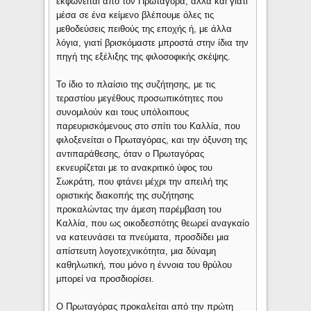
εκφωνείται από τον Πρωταγόρα, αλλά και γιατί
μέσα σε ένα κείμενο βλέπουμε όλες τις
μεθοδεύσεις πειθούς της εποχής ή, με άλλα
λόγια, γιατί βρισκόμαστε μπροστά στην ίδια την
πηγή της εξέλιξης της φιλοσοφικής σκέψης.
Το ίδιο το πλαίσιο της συζήτησης, με τις
τεραστίου μεγέθους προσωπικότητες που
συνομιλούν και τους υπόλοιπους
παρευρισκόμενους στο σπίτι του Καλλία, που
φιλοξενείται ο Πρωταγόρας, και την όξυνση της
αντιπαράθεσης, όταν ο Πρωταγόρας
εκνευρίζεται με το ανακριτικό ύφος του
Σωκράτη, που φτάνει μέχρι την απειλή της
οριστικής διακοπής της συζήτησης
προκαλώντας την άμεση παρέμβαση του
Καλλία, που ως οικοδεσπότης θεωρεί αναγκαίο
να κατευνάσει τα πνεύματα, προσδίδει μια
απίστευτη λογοτεχνικότητα, μια δύναμη
καθηλωτική, που μόνο η έννοια του θρύλου
μπορεί να προσδιορίσει.
Ο Πρωταγόρας προκαλείται από την πρώτη