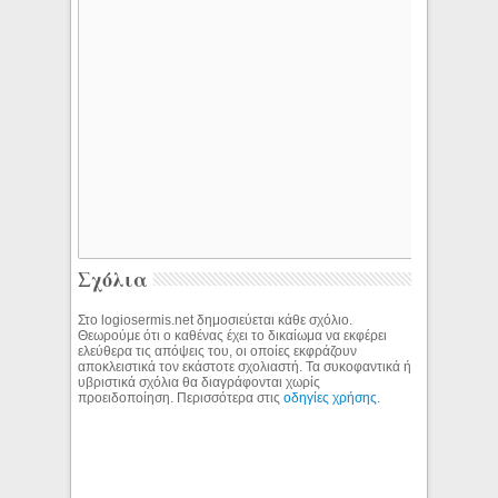
Σχόλια
Στο logiosermis.net δημοσιεύεται κάθε σχόλιο.
Θεωρούμε ότι ο καθένας έχει το δικαίωμα να εκφέρει
ελεύθερα τις απόψεις του, οι οποίες εκφράζουν
αποκλειστικά τον εκάστοτε σχολιαστή. Τα συκοφαντικά ή
υβριστικά σχόλια θα διαγράφονται χωρίς
προειδοποίηση. Περισσότερα στις
οδηγίες χρήσης
.