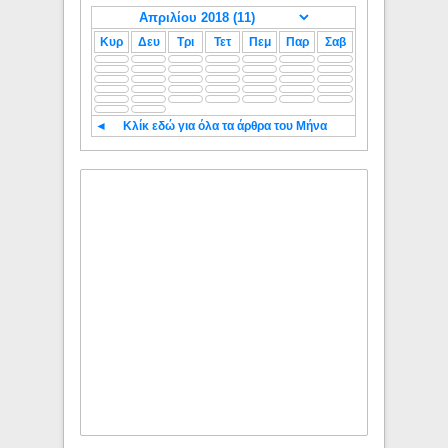
Κυρ
Δευ
Τρι
Τετ
Πεμ
Παρ
Σαβ
◄
Κλίκ εδώ για όλα τα άρθρα του Μήνα