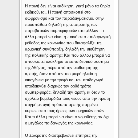
Η ποινή δεν είναι εκδίκηση, γιατί μόνο τα θηρία
εκδικούνται. Η ποινή αποσκοπεί στο
σωφρονισμό και τον παραδειγματισμό, στην
προσπάθεια δηλαδή της αποτροπής των
παραβατικών συμπεριφορών στο μέλλον. Τι
άλλο μπορεί να είναι η ποινή από παιδαγωγική
μέθοδος της κοινωνίας που διασφαλίζει την
αρμονική συνύπαρξη, δηλαδή την υιοθέτηση
της πολιτικής αρετής; Και που αλλού μπορεί να
αποσκοπεί ολόκληρο το εκπαιδευτικό σύστημα
της Αθήνας, πέρα από την υιοθέτηση της
αρετής, όταν από την πιο μικρή ηλικία η
οικογένεια με την τροφό και τον παιδαγωγό
υποδεικνύει διαρκώς τον ορθό τρόπο
συμπεριφοράς, δηλαδή την αρετή, κι όταν το
σχολείο βομβαρδίζει τους νέους από την πρώτη
στιγμή με υγιή πρότυπα αρετής παρμένα
κυρίως από τους ήρωες των ομηρικών επών;
Και τι άλλο μπορεί να είναι ο νομοθέτης αν όχι
ο μεγάλος παιδαγωγός της κοινωνίας;
Ο Σωκράτης διαστρεβλώνει επίτηδες την