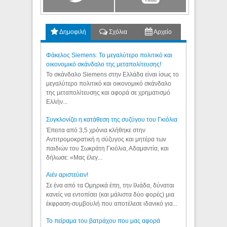
Δημοφιλή
Σχόλια
Αρχείο
Φάκελος Siemens: Το μεγαλύτερο πολιτικό και
οικονομικό σκάνδαλο της μεταπολίτευσης!
Το σκάνδαλο Siemens στην Ελλάδα είναι ίσως το
μεγαλύτερο πολιτικό και οικονομικό σκάνδαλο
της μεταπολίτευσης και αφορά σε χρηματισμό
Ελλήν...
Συγκλονίζει η κατάθεση της συζύγου του Γκιόλια
Έπειτα από 3,5 χρόνια κλήθηκε στην
Αντιτρομοκρατική η σύζυγος και μητέρα των
παιδιών του Σωκράτη Γκιόλια, Αδαμαντία, και
δήλωσε: «Μας έλεγ...
Aιέν αριστεύειν!
Σε ένα από τα Ομηρικά έπη, την Ιλιάδα, δύναται
κανείς να εντοπίσει (και μάλιστα δύο φορές) μια
έκφραση-συμβουλή που αποτέλεσε ιδανικό για...
Το πείραμα του βατράχου που μας αφορά