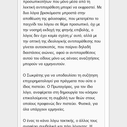
προσωπικοτήτων που μόνο μέσα από τη
λεκτική αντιπαράθεση μπορεί να εκφραστεί. Με
δυο λόγια βρισκόμαστε μπροστά στην
αποθέωση της φιλοσοφίας, που μετατρέπει το
παιχνίδι του λόγου σε θέμα προσωπικό, όχι με
την νοσηρή εκδοχή της φτηνής επιβολής, ο
λόγος δεν έχει καμία σχέση μ’ αυτό, αλλά με
την οπτική της ιδεολογικής αντιπαράθεσης που
γίνεται αυτοσκοπός, που παίρνει δηλαδή
διαστάσεις αιώνιες, αφού οι αντιπαραθέσεις
αυτού του είδους μόνο ως αέναες αναζητήσεις
μπορούν να ερμηνευτούν.
Ο Σωκράτης για να υποδαυλίσει τη συζήτηση
επιχειρηματολογεί για πράγματα που ούτε ο
ίδιος πιστεύει. Ο Πρωταγόρας, για τον ίδιο
λόγο, αναφέρεται στη δημιουργία του κόσμου
επικαλούμενος τη συμβολή των θεών στους
οποίους προφανώς δεν πιστεύει. Φυσικά, για
όλα υπάρχουν ερμηνείες.
Ο ένας το κάνει λόγω τακτικής, ο άλλος τους
αναφέρει συμβολικά και πάει λέγοντας. Η