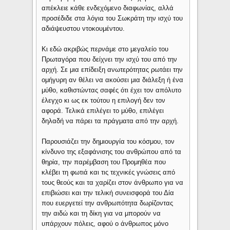
απέκλειε κάθε ενδεχόμενο διαφωνίας, αλλά
προσέδιδε στα λόγια του Σωκράτη την ισχύ του
αδιάψευστου ντοκουμέντου.
Κι εδώ ακριβώς περνάμε στο μεγαλείο του
Πρωταγόρα που δείχνει την ισχύ του από την
αρχή. Σε μια επίδειξη ανωτερότητας ρωτάει την
ομήγυρη αν θέλει να ακούσει μια διάλεξη ή ένα
μύθο, καθιστώντας σαφές ότι έχει τον απόλυτο
έλεγχο κι ως εκ τούτου η επιλογή δεν τον
αφορά. Τελικά επιλέγει το μύθο, επιλέγει
δηλαδή να πάρει τα πράγματα από την αρχή.
Παρουσιάζει την δημιουργία του κόσμου, τον
κίνδυνο της εξαφάνισης του ανθρώπου από τα
θηρία, την παρέμβαση του Προμηθέα που
κλέβει τη φωτιά και τις τεχνικές γνώσεις από
τους θεούς και τα χαρίζει στον άνθρωπο για να
επιβιώσει και την τελική συνεισφορά του Δία
που ευεργετεί την ανθρωπότητα δωρίζοντας
την αιδώ και τη δίκη για να μπορούν να
υπάρχουν πόλεις, αφού ο άνθρωπος μόνο