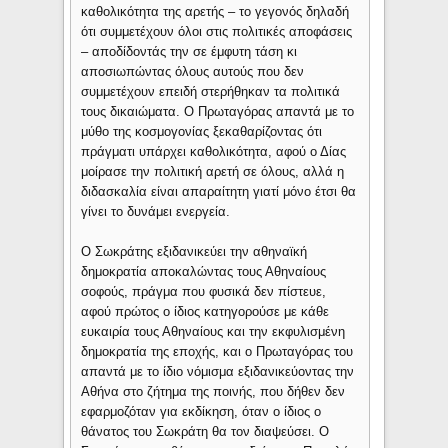
καθολικότητα της αρετής – το γεγονός δηλαδή
ότι συμμετέχουν όλοι στις πολιτικές αποφάσεις
– αποδίδοντάς την σε έμφυτη τάση κι
αποσιωπώντας όλους αυτούς που δεν
συμμετέχουν επειδή στερήθηκαν τα πολιτικά
τους δικαιώματα. Ο Πρωταγόρας απαντά με το
μύθο της κοσμογονίας ξεκαθαρίζοντας ότι
πράγματι υπάρχει καθολικότητα, αφού ο Δίας
μοίρασε την πολιτική αρετή σε όλους, αλλά η
διδασκαλία είναι απαραίτητη γιατί μόνο έτσι θα
γίνει το δυνάμει ενεργεία.
Ο Σωκράτης εξιδανικεύει την αθηναϊκή
δημοκρατία αποκαλώντας τους Αθηναίους
σοφούς, πράγμα που φυσικά δεν πίστευε,
αφού πρώτος ο ίδιος κατηγορούσε με κάθε
ευκαιρία τους Αθηναίους και την εκφυλισμένη
δημοκρατία της εποχής, και ο Πρωταγόρας του
απαντά με το ίδιο νόμισμα εξιδανικεύοντας την
Αθήνα στο ζήτημα της ποινής, που δήθεν δεν
εφαρμοζόταν για εκδίκηση, όταν ο ίδιος ο
θάνατος του Σωκράτη θα τον διαψεύσει. Ο