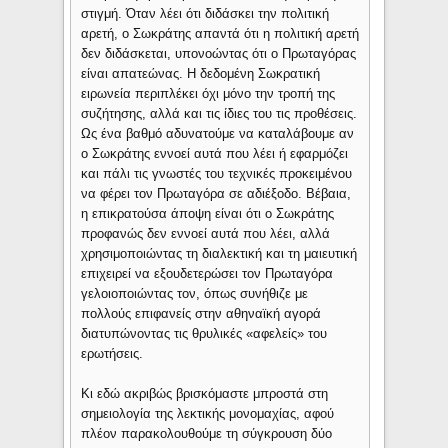
στιγμή. Όταν λέει ότι διδάσκει την πολιτική
αρετή, ο Σωκράτης απαντά ότι η πολιτική αρετή
δεν διδάσκεται, υπονοώντας ότι ο Πρωταγόρας
είναι απατεώνας. Η δεδομένη Σωκρατική
ειρωνεία περιπλέκει όχι μόνο την τροπή της
συζήτησης, αλλά και τις ίδιες του τις προθέσεις.
Ως ένα βαθμό αδυνατούμε να καταλάβουμε αν
ο Σωκράτης εννοεί αυτά που λέει ή εφαρμόζει
και πάλι τις γνωστές του τεχνικές προκειμένου
να φέρει τον Πρωταγόρα σε αδιέξοδο. Βέβαια,
η επικρατούσα άποψη είναι ότι ο Σωκράτης
προφανώς δεν εννοεί αυτά που λέει, αλλά
χρησιμοποιώντας τη διαλεκτική και τη μαιευτική
επιχειρεί να εξουδετερώσει τον Πρωταγόρα
γελοιοποιώντας τον, όπως συνήθιζε με
πολλούς επιφανείς στην αθηναϊκή αγορά
διατυπώνοντας τις θρυλικές «αφελείς» του
ερωτήσεις.
Κι εδώ ακριβώς βρισκόμαστε μπροστά στη
σημειολογία της λεκτικής μονομαχίας, αφού
πλέον παρακολουθούμε τη σύγκρουση δύο