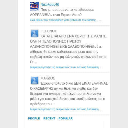
Νικολαος46
Πως μπορουμε να το κατεβασουμε
ΔΩΡΕΑΝ!!!! Αν ειναι Εφικτο Αυτο?
Ένα βιβλίο που πολεμήθηκε γιατί ξυπνούσε συνειδήσεις... - Λόγιος Ερμής | Η γνώση ξεκινάει με την αναζήτηση...
ΓΕΓΟΝΟΣ
ΚΑΤΑΓΕΤΑΙ ΑΠΟ ΕΝΑ ΧΩΡΙΟ ΤΗΣ ΜΑΝΗΣ.
ΟΛΗ Η ΠΕΛΟΠΟΝΗΣΟ ΠΡΩΤΟΥ
ΑΛΒΑΝΟΠΟΙΗΘΕΙ ΕΙΧΕ ΣΛΑΒΟΠΟΙΗΘΕΙ ούτε
πίθηκος θα έμενε καθαρόαιμος μετα απο την
εισβολή αυτών των μη ελληνικών φυλων εκεί κατω.
Οι...
Αμερικανοί ρατσιστές αναρωτιούνται αν ο Ηλίας Κασιδιάρης ανήκει στη λευκή φυλή... - Λόγιος Ερμής
ΜΑΚΔΟΣ
Έχουν απόλυτο δίκιο ΔΕΝ ΕΙΝΑΙ ΕΛΛΗΝΑΣ
Ο ΚΑΣΙΔΙΑΡΗΣ αν και θέλει να νιώθει και δεν
δέχομαι ενα πνευματικό τέκνο του χιτλερ να να
μιλάει για κατοχικό δανειο και αποζημιώσεις και ο
πρόεδρος του...
Αμερικανοί ρατσιστές αναρωτιούνται αν ο Ηλίας Κασιδιάρης ανήκει στη λευκή φυλή... - Λόγιος Ερμής
PEOPLE
RECENT
POPULAR