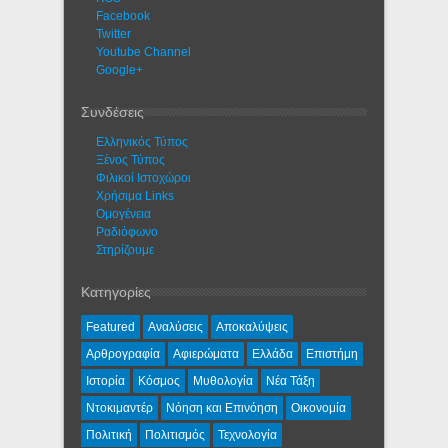
Facebook
Twitter
Youtube Channel
Google+
Συνδέσεις
Ελληνικός Τύπος
Ξένος Τύπος
Φιλικοί Ιστοχώροι
Χρήσιμα Links
Ομογένεια
Ραδιόφωνο
Στηρίζουμε
Κατηγορίες
Featured
Αναλύσεις
Αποκαλύψεις
Αρθρογραφία
Αφιερώματα
Ελλάδα
Επιστήμη
Ιστορία
Κόσμος
Μυθολογία
Νέα Τάξη
Ντοκιμαντέρ
Νόηση και Επινόηση
Οικονομία
Πολιτική
Πολιτισμός
Τεχνολογία