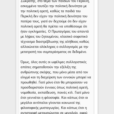
Σωκράτης, στο θέμα των παιδιών του Περικλή,
εσκεμμένα ταυτίζει την πολιτική δεινότητα με
την πολιτική αρετή, καθώς τα παιδιά του
Περικλή δεν είχαν την πολιτική δεινότητα του
πατέρα τους, γιατί αν δεχτούμε ότι δεν είχαν
πολιτική αρετή θα πρέπει να υποθέσουμε ότι
ήταν εγκληματίες. Ο Πρωταγόρας του απαντά
με λήψεις του ζητουμένου, κλασικό σοφιστικό
τέχνασμα διαστρέβλωσης της αλήθειας καθώς
αλλοιώνεται ολόκληρος ο συλλογισμός με την
μετατροπή του συμπεράσματος σε δεδομένο.
Όμως, όλες αυτές οι ωφέλιμες συλλογιστικές
απάτες σηματοδοτούν την εξέλιξη της
ανθρώπινης σκέψης, που μόνο μέσα από τον
ελιγμό και τη διαχείριση των εννοιών μπορεί να
προωθηθεί. Γιατί μόνο έτσι θα μπορούσαν να
προσδιοριστούν έννοιες όπως πολιτική αρετή,
νομοθεσία, εκπαίδευση, ποινές κτλ. Γιατί μόνο
έτσι γεννιέται η φιλοσοφία. Και κάπως έτσι οι
μεγάλοι αντίπαλοι γίνονται κοινωνοί της
φιλοσοφικής μυσταγωγίας. Και κάπως έτσι η
αντιστροφή μετουσιώνεται σε μεγαλείο, αφού