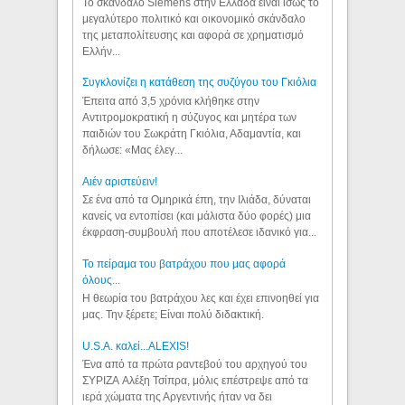
Το σκάνδαλο Siemens στην Ελλάδα είναι ίσως το
μεγαλύτερο πολιτικό και οικονομικό σκάνδαλο
της μεταπολίτευσης και αφορά σε χρηματισμό
Ελλήν...
Συγκλονίζει η κατάθεση της συζύγου του Γκιόλια
Έπειτα από 3,5 χρόνια κλήθηκε στην
Αντιτρομοκρατική η σύζυγος και μητέρα των
παιδιών του Σωκράτη Γκιόλια, Αδαμαντία, και
δήλωσε: «Μας έλεγ...
Aιέν αριστεύειν!
Σε ένα από τα Ομηρικά έπη, την Ιλιάδα, δύναται
κανείς να εντοπίσει (και μάλιστα δύο φορές) μια
έκφραση-συμβουλή που αποτέλεσε ιδανικό για...
Το πείραμα του βατράχου που μας αφορά
όλους...
Η θεωρία του βατράχου λες και έχει επινοηθεί για
μας. Την ξέρετε; Είναι πολύ διδακτική.
U.S.A. καλεί...ALEXIS!
Ένα από τα πρώτα ραντεβού του αρχηγού του
ΣΥΡΙΖΑ Αλέξη Τσίπρα, μόλις επέστρεψε από τα
ιερά χώματα της Αργεντινής ήταν να δει