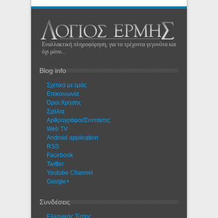
Εναλλακτική πληροφόρηση, για τα τρέχοντα γεγονότα και
όχι μόνο...
Blog info
Σχετικά με εμάς
Eπικοινωνία
Όροι Χρήσης
Σχόλια
Αρθρογράφοι/Συντάκτες
Web TV
Android application
RSS
Facebook
Twitter
Youtube Channel
Google+
Συνδέσεις
Ελληνικός Τύπος