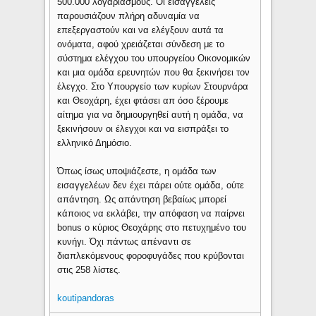
500.000 λογαριασμούς. Οι εισαγγελείς
παρουσιάζουν πλήρη αδυναμία να
επεξεργαστούν και να ελέγξουν αυτά τα
ονόματα, αφού χρειάζεται σύνδεση με το
σύστημα ελέγχου του υπουργείου Οικονομικών
και μια ομάδα ερευνητών που θα ξεκινήσει τον
έλεγχο. Στο Υπουργείο των κυρίων Στουρνάρα
και Θεοχάρη, έχει φτάσει απ όσο ξέρουμε
αίτημα για να δημιουργηθεί αυτή η ομάδα, να
ξεκινήσουν οι έλεγχοι και να εισπράξει το
ελληνικό Δημόσιο.
Όπως ίσως υποψιάζεστε, η ομάδα των
εισαγγελέων δεν έχει πάρει ούτε ομάδα, ούτε
απάντηση. Ως απάντηση βεβαίως μπορεί
κάποιος να εκλάβει, την απόφαση να παίρνει
bonus ο κύριος Θεοχάρης στο πετυχημένο του
κυνήγι. Όχι πάντως απέναντι σε
διαπλεκόμενους φοροφυγάδες που κρύβονται
στις 258 λίστες.
koutipandoras