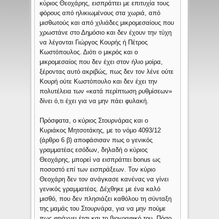
κύριος Θεοχάρης, εισπράττει με επιτυχία τους
φόρους από ηλικιωμένους στα χωριά, από
μισθωτούς και από χιλιάδες μικρομεσαίους που
χρωστάνε στο Δημόσιο και δεν έχουν την τύχη
να λέγονται Γιώργος Κουρής ή Πέτρος
Κωστόπουλος. Διότι ο μικρός και ο
μικρομεσαίος που δεν έχει στον ήλιο μοίρα,
ξέροντας αυτό ακριβώς, πως δεν τον λένε ούτε
Κουρή ούτε Κωστόπουλο και δεν έχει την
πολυτέλεια των «κατά περίπτωση ρυθμίσεων»
δίνει ό,τι έχει για να μην πάει φυλακή.
Πρόσφατα, ο κύριος Στουρνάρας και ο
Κυριάκος Μητσοτάκης, με το νόμο 4093/12
(άρθρο 6 β) αποφάσισαν πως ο γενικός
γραμματέας εσόδων, δηλαδή ο κύριος
Θεοχάρης, μπορεί να εισπράττει bonus ως
ποσοστό επί των εισπράξεων. Τον κύριο
Θεοχάρη δεν τον ανάγκασε κανένας να γίνει
γενικός γραμματέας. Δέχθηκε με ένα καλό
μισθό, που δεν πλησιάζει καθόλου τη σύνταξη
της μαμάς του Στουρνάρα, για να μην πούμε
πως φτιάχνει έτσι και το βιογραφικό του. Πόσο