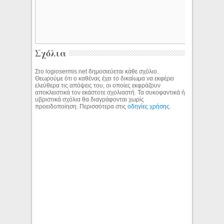
Σχόλια
Στο logiosermis.net δημοσιεύεται κάθε σχόλιο.
Θεωρούμε ότι ο καθένας έχει το δικαίωμα να εκφέρει
ελεύθερα τις απόψεις του, οι οποίες εκφράζουν
αποκλειστικά τον εκάστοτε σχολιαστή. Τα συκοφαντικά ή
υβριστικά σχόλια θα διαγράφονται χωρίς
προειδοποίηση. Περισσότερα στις
οδηγίες χρήσης
.