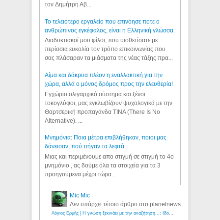
τον Δημήτρη Αβ...
Το τελειότερο εργαλείο που επινόησε ποτε ο
ανθρώπινος εγκέφαλος, είναι η Ελληνική γλώσσα.
Διαδυκτιακοί μου φίλοι, που υιοθετίσατε με
περίσσια ευκολία τον τρόπο επικοινωνίας που
σας πλάσαραν τα μιάσματα της νέας τάξης πρα...
Αίμα και δάκρυα πλέον η εναλλακτική για την
χώρα, αλλά ο μόνος δρόμος προς την ελευθερία!
Εγχώριο ολιγαρχικό σύστημα και ξένοι
τοκογλύφοι, μας εγκλωβίζουν ψυχολογικά με την
Θαρτσερική προπαγάνδα TINA (There Is No
Alternative). ...
Μνημόνια: Ποια μέτρα επιβλήθηκαν, ποιοι μας
δάνεισαν, πού πήγαν τα λεφτά...
Μιας και περιμένουμε απο στιγμή σε στιγμή το 4ο
μνημόνιο , ας δούμε όλα τα στοιχεία για τα 3
προηγούμενα μέχρι τώρα...
Mic Mic
Δεν υπάρχει τέτοιο άρθρο στο planetnews
Λόγιος Ερμής | Η γνώση ξεκινάει με την αναζήτηση...: Ιδού οι 18 που χρωστούν 11 δις ευρώ!