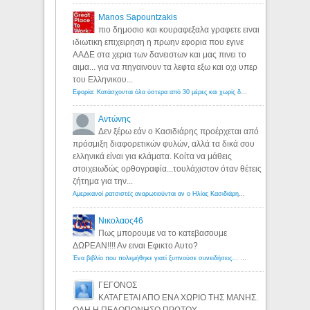
Manos Sapountzakis
πιο δημοσιο και κουραφεξαλα γραφετε ειναι
ιδιωτικη επιχειρηση η πρωην εφορια που εγινε
ΑΑΔΕ στα χερια των δανειστων και μας πινει το
αιμα... για να πηγαινουν τα λεφτα εξω και οχι υπερ
του Ελληνικου...
Εφορία: Κατάσχονται όλα ύστερα από 30 μέρες και χωρίς δικαστικές αποφάσεις - Λόγιος Ερμής
Αντώνης
Δεν ξέρω εάν ο Κασιδιάρης προέρχεται από
πρόσμιξη διαφορετικών φυλών, αλλά τα δικά σου
ελληνικά είναι για κλάματα. Κοίτα να μάθεις
στοιχειωδώς ορθογραφία...τουλάχιστον όταν θέτεις
ζήτημα για την...
Αμερικανοί ρατσιστές αναρωτιούνται αν ο Ηλίας Κασιδιάρης ανήκει στη λευκή φυλή... - Λόγιος Ερμής
Νικολαος46
Πως μπορουμε να το κατεβασουμε
ΔΩΡΕΑΝ!!!! Αν ειναι Εφικτο Αυτο?
Ένα βιβλίο που πολεμήθηκε γιατί ξυπνούσε συνειδήσεις... - Λόγιος Ερμής | Η γνώση ξεκινάει με την αναζήτηση...
ΓΕΓΟΝΟΣ
ΚΑΤΑΓΕΤΑΙ ΑΠΟ ΕΝΑ ΧΩΡΙΟ ΤΗΣ ΜΑΝΗΣ.