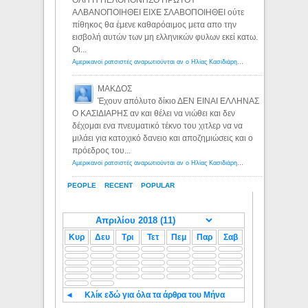
ΟΛΗ Η ΠΕΛΟΠΟΝΗΣΟ ΠΡΩΤΟΥ
ΑΛΒΑΝΟΠΟΙΗΘΕΙ ΕΙΧΕ ΣΛΑΒΟΠΟΙΗΘΕΙ ούτε
πίθηκος θα έμενε καθαρόαιμος μετα απο την
εισβολή αυτών των μη ελληνικών φυλων εκεί κατω.
Οι...
Αμερικανοί ρατσιστές αναρωτιούνται αν ο Ηλίας Κασιδιάρης ανήκει στη λευκή φυλή... - Λόγιος Ερμής
ΜΑΚΔΟΣ
Έχουν απόλυτο δίκιο ΔΕΝ ΕΙΝΑΙ ΕΛΛΗΝΑΣ
Ο ΚΑΣΙΔΙΑΡΗΣ αν και θέλει να νιώθει και δεν
δέχομαι ενα πνευματικό τέκνο του χιτλερ να να
μιλάει για κατοχικό δανειο και αποζημιώσεις και ο
πρόεδρος του...
Αμερικανοί ρατσιστές αναρωτιούνται αν ο Ηλίας Κασιδιάρης ανήκει στη λευκή φυλή... - Λόγιος Ερμής
PEOPLE
RECENT
POPULAR
Κυρ
Δευ
Τρι
Τετ
Πεμ
Παρ
Σαβ
◄
Κλίκ εδώ για όλα τα άρθρα του Μήνα