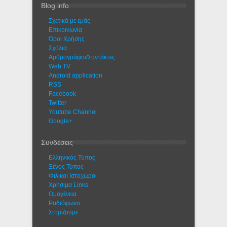
Blog info
Σχετικά με εμάς
Eπικοινωνία
Όροι Χρήσης
Σχόλια
Αρθρογράφοι/Συντάκτες
Web TV
Android application
RSS
Facebook
Twitter
Youtube Channel
Google+
Συνδέσεις
Ελληνικός Τύπος
Ξένος Τύπος
Φιλικοί Ιστοχώροι
Χρήσιμα Links
Ομογένεια
Ραδιόφωνο
Στηρίζουμε