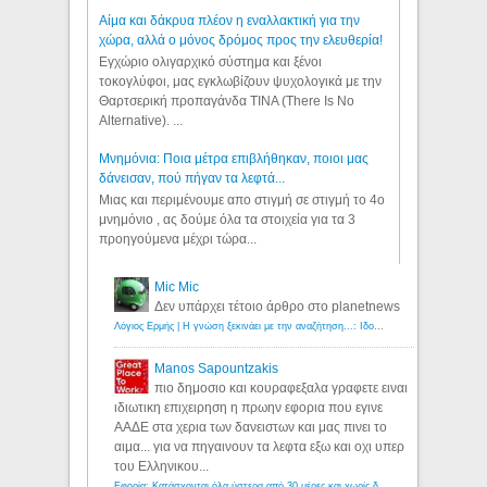
Αίμα και δάκρυα πλέον η εναλλακτική για την
χώρα, αλλά ο μόνος δρόμος προς την ελευθερία!
Εγχώριο ολιγαρχικό σύστημα και ξένοι
τοκογλύφοι, μας εγκλωβίζουν ψυχολογικά με την
Θαρτσερική προπαγάνδα TINA (There Is No
Alternative). ...
Μνημόνια: Ποια μέτρα επιβλήθηκαν, ποιοι μας
δάνεισαν, πού πήγαν τα λεφτά...
Μιας και περιμένουμε απο στιγμή σε στιγμή το 4ο
μνημόνιο , ας δούμε όλα τα στοιχεία για τα 3
προηγούμενα μέχρι τώρα...
Mic Mic
Δεν υπάρχει τέτοιο άρθρο στο planetnews
Λόγιος Ερμής | Η γνώση ξεκινάει με την αναζήτηση...: Ιδού οι 18 που χρωστούν 11 δις ευρώ!
Manos Sapountzakis
πιο δημοσιο και κουραφεξαλα γραφετε ειναι
ιδιωτικη επιχειρηση η πρωην εφορια που εγινε
ΑΑΔΕ στα χερια των δανειστων και μας πινει το
αιμα... για να πηγαινουν τα λεφτα εξω και οχι υπερ
του Ελληνικου...
Εφορία: Κατάσχονται όλα ύστερα από 30 μέρες και χωρίς δικαστικές αποφάσεις - Λόγιος Ερμής