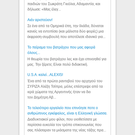
παιδιών του Σωκράτη Γκιόλια, Αδαμαντία, και
δήλωσε: «Μας έλεγ...
Aιέν αριστεύειν!
Σε ένα από τα Ομηρικά έπη, την Ιλιάδα, δύναται
κανείς να εντοπίσει (και μάλιστα δύο φορές) μια
έκφραση-συμβουλή που αποτέλεσε ιδανικό για...
Το πείραμα του βατράχου που μας αφορά
όλους...
Η θεωρία του βατράχου λες και έχει επινοηθεί για
μας. Την ξέρετε; Είναι πολύ διδακτική.
U.S.A. καλεί...ALEXIS!
Ένα από τα πρώτα ραντεβού του αρχηγού του
ΣΥΡΙΖΑ Αλέξη Τσίπρα, μόλις επέστρεψε από τα
ιερά χώματα της Αργεντινής ήταν να δει
τον Δημήτρη Αβ...
Το τελειότερο εργαλείο που επινόησε ποτε ο
ανθρώπινος εγκέφαλος, είναι η Ελληνική γλώσσα.
Διαδυκτιακοί μου φίλοι, που υιοθετίσατε με
περίσσια ευκολία τον τρόπο επικοινωνίας που
σας πλάσαραν τα μιάσματα της νέας τάξης πρα...