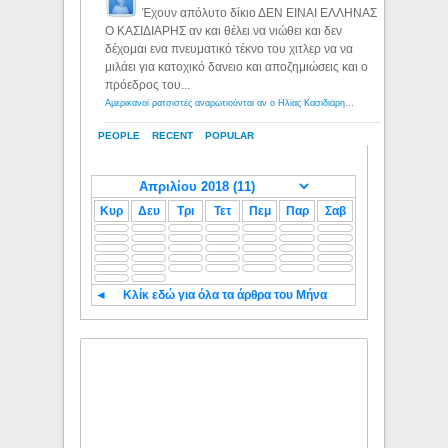
Έχουν απόλυτο δίκιο ΔΕΝ ΕΙΝΑΙ ΕΛΛΗΝΑΣ
Ο ΚΑΣΙΔΙΑΡΗΣ αν και θέλει να νιώθει και δεν
δέχομαι ενα πνευματικό τέκνο του χιτλερ να να
μιλάει για κατοχικό δανειο και αποζημιώσεις και ο
πρόεδρος του...
Αμερικανοί ρατσιστές αναρωτιούνται αν ο Ηλίας Κασιδιάρης ανήκει στη λευκή φυλή... - Λόγιος Ερμής
PEOPLE
RECENT
POPULAR
Κυρ
Δευ
Τρι
Τετ
Πεμ
Παρ
Σαβ
◄
Κλίκ εδώ για όλα τα άρθρα του Μήνα