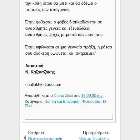
την κοίτη όπου θα μπει και θα όδέψει ο
ποταμός των απόγονων.
Όταν φοβάσαι, ο φόβος διακλαδώνεται σε
αναρίθμητες γενεές και εξευτελίζεις
αναρίθμητες ψυχές μπροστά και πίσω σου.
Όταν υψώνεσαι σε μια γενναία πράξη, η ράτσα
σου αλάκερη υψώνεται και αντρειεύει.”
Ασκητική
Ν. Καζαντζάκης
enallaktikidrasi.com
Αναρτήθηκε από
Diana Zissi
στις
12:00:00 π.μ.
Κατηγορία:
Νόηση και Επινόηση
,
Φιλοσοφία
,
D.
Zissi
Επόμενο
Προηγούμενο
Νεότερη ανάρτηση
Όσκαρ Ουάιλντ: