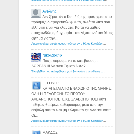
Αντώνης
Δεν ξέρω εάν ο Κασιδιάρης προέρχεται από
πρόσμιξη διαφορετικών φυλών, αλλά τα δικά σου
ελληνικά είναι για κλάματα. Κοίτα να μάθεις
στοιχειωδώς ορθογραφία...τουλάχιστον όταν θέτεις
ζήτημα για την...
Αμερικανοί ρατσιστές αναρωτιούνται αν ο Ηλίας Κασιδιάρης ανήκει στη λευκή φυλή... - Λόγιος Ερμής
Νικολαος46
Πως μπορουμε να το κατεβασουμε
ΔΩΡΕΑΝ!!!! Αν ειναι Εφικτο Αυτο?
Ένα βιβλίο που πολεμήθηκε γιατί ξυπνούσε συνειδήσεις... - Λόγιος Ερμής | Η γνώση ξεκινάει με την αναζήτηση...
ΓΕΓΟΝΟΣ
ΚΑΤΑΓΕΤΑΙ ΑΠΟ ΕΝΑ ΧΩΡΙΟ ΤΗΣ ΜΑΝΗΣ.
ΟΛΗ Η ΠΕΛΟΠΟΝΗΣΟ ΠΡΩΤΟΥ
ΑΛΒΑΝΟΠΟΙΗΘΕΙ ΕΙΧΕ ΣΛΑΒΟΠΟΙΗΘΕΙ ούτε
πίθηκος θα έμενε καθαρόαιμος μετα απο την
εισβολή αυτών των μη ελληνικών φυλων εκεί κατω.
Οι...
Αμερικανοί ρατσιστές αναρωτιούνται αν ο Ηλίας Κασιδιάρης ανήκει στη λευκή φυλή... - Λόγιος Ερμής
ΜΑΚΔΟΣ