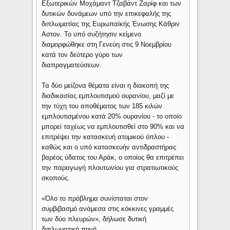
Εξωτερικών Μοχάμαντ Τζαβάντ Ζαρίφ και των
δυτικών δυνάμεων υπό την επικεφαλής της
διπλωματίας της Ευρωπαϊκής Ένωσης Κάθριν
Αστον. Το υπό συζήτησιν κείμενο
διαμορφώθηκε στη Γενεύη στις 9 Νοεμβρίου
κατά τον δεύτερο γύρο των
διαπραγματεύσεων.
Τα δύο μείζονα θέματα είναι η διακοπή της
διαδικασίας εμπλουτισμού ουρανίου, μαζί με
την τύχη του αποθέματος των 185 κιλών
εμπλουτισμένου κατά 20% ουρανίου - το οποίο
μπορεί ταχέως να εμπλουτισθεί στο 90% και να
επιτρέψει την κατασκευή ατομικού όπλου -
καθώς και ο υπό κατασκευήν αντιδραστήρας
βαρέος ύδατος του Αράκ, ο οποίος θα επιτρέπει
την παραγωγή πλουτωνίου για στρατιωτικούς
σκοπούς.
«Όλο το πρόβλημα συνίσταται στον
συμβιβασμό ανάμεσα στις κόκκινες γραμμές
των δύο πλευρών», δήλωσε δυτική
διπλωματική πηγή.