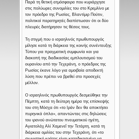
Παρά τη θετική ατμόσφαιρα που κυριάρχησε
στις πολύωρες συνομιλίες του στο Κρεμλίνο με
τον πρόεδρο της Ρωσίας, Βλαντίμιρ Πούτιν,
πολιτικοί παρατηρητές διαπίστωσαν ότι οι δύο
πλευρές διατήρησαν τις θέσεις τους.
Τη στιγμή που ο ισραηλινός πρωθυπουργός
μίλησε κατά τη διάρκεια της κοινής συνέντευξης
Τύπου για πραγματική συμφωνία και για
διακοπή της διαδικασίας εμπλουτισμού του
ουρανίου από την Τεχεράνη, ο πρόεδρος της
Ρωσίας έκανε λόγο για αμοιβαία αποδεκτή
λύση που πρέπει να βρεθεί στο προσεχές
μέλλον.
Ο ισραηλινός πρωθυπουργός δεσμεύθηκε την
Πέμπτη, κατά τη δεύτερη ημέρα της επίσκεψής
του στη Μόσχα ότι «το Ιράν δεν θα αποκτήσει
πυρηνικά όπλα», απαντώντας στις δηλώσεις
του ιρανού ανώτατου πνευματικού ηγέτη,
Αγιατολάχ Αλί Χαμενεΐ την Τετάρτη, κατά τη
διάρκεια ομιλίας του στην Τεχεράνη, ότι «το
σιωνιστικό κράτος είναι καταδικασμένο να