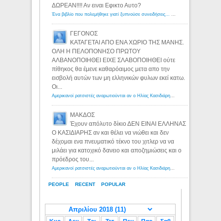
ΔΩΡΕΑΝ!!!! Αν ειναι Εφικτο Αυτο?
Ένα βιβλίο που πολεμήθηκε γιατί ξυπνούσε συνειδήσεις... - Λόγιος Ερμής | Η γνώση ξεκινάει με την αναζήτηση...
ΓΕΓΟΝΟΣ
ΚΑΤΑΓΕΤΑΙ ΑΠΟ ΕΝΑ ΧΩΡΙΟ ΤΗΣ ΜΑΝΗΣ.
ΟΛΗ Η ΠΕΛΟΠΟΝΗΣΟ ΠΡΩΤΟΥ
ΑΛΒΑΝΟΠΟΙΗΘΕΙ ΕΙΧΕ ΣΛΑΒΟΠΟΙΗΘΕΙ ούτε
πίθηκος θα έμενε καθαρόαιμος μετα απο την
εισβολή αυτών των μη ελληνικών φυλων εκεί κατω.
Οι...
Αμερικανοί ρατσιστές αναρωτιούνται αν ο Ηλίας Κασιδιάρης ανήκει στη λευκή φυλή... - Λόγιος Ερμής
ΜΑΚΔΟΣ
Έχουν απόλυτο δίκιο ΔΕΝ ΕΙΝΑΙ ΕΛΛΗΝΑΣ
Ο ΚΑΣΙΔΙΑΡΗΣ αν και θέλει να νιώθει και δεν
δέχομαι ενα πνευματικό τέκνο του χιτλερ να να
μιλάει για κατοχικό δανειο και αποζημιώσεις και ο
πρόεδρος του...
Αμερικανοί ρατσιστές αναρωτιούνται αν ο Ηλίας Κασιδιάρης ανήκει στη λευκή φυλή... - Λόγιος Ερμής
PEOPLE
RECENT
POPULAR