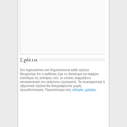
Σχόλια
Στο logiosermis.net δημοσιεύεται κάθε σχόλιο.
Θεωρούμε ότι ο καθένας έχει το δικαίωμα να εκφέρει
ελεύθερα τις απόψεις του, οι οποίες εκφράζουν
αποκλειστικά τον εκάστοτε σχολιαστή. Τα συκοφαντικά ή
υβριστικά σχόλια θα διαγράφονται χωρίς
προειδοποίηση. Περισσότερα στις
οδηγίες χρήσης
.