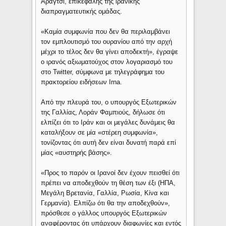
Αραγτσί, επικεφαλής της ιρανικής
διαπραγματευτικής ομάδας.
«Καμία συμφωνία που δεν θα περιλαμβάνει
τον εμπλουτισμό του ουρανίου από την αρχή
μέχρι το τέλος δεν θα γίνει αποδεκτή», έγραψε
ο ιρανός αξιωματούχος στον λογαριασμό του
στο Twitter, σύμφωνα με τηλεγράφημα του
πρακτορείου ειδήσεων Irna.
Από την πλευρά του, ο υπουργός Εξωτερικών
της Γαλλίας, Λοράν Φαμπιούς, δήλωσε ότι
ελπίζει ότι το Ιράν και οι μεγάλες δυνάμεις θα
καταλήξουν σε μία «στέρεη συμφωνία»,
τονίζοντας ότι αυτή δεν είναι δυνατή παρά επί
μίας «αυστηρής βάσης».
«Προς το παρόν οι Ιρανοί δεν έχουν πεισθεί ότι
πρέπει να αποδεχθούν τη θέση των έξι (ΗΠΑ,
Μεγάλη Βρετανία, Γαλλία, Ρωσία, Κίνα και
Γερμανία). Ελπίζω ότι θα την αποδεχθούν»,
πρόσθεσε ο γάλλος υπουργός Εξωτερικών
αναφέροντας ότι υπάρχουν διαφωνίες και εντός