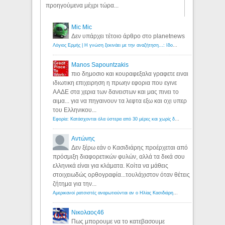
προηγούμενα μέχρι τώρα...
Mic Mic
Δεν υπάρχει τέτοιο άρθρο στο planetnews
Λόγιος Ερμής | Η γνώση ξεκινάει με την αναζήτηση...: Ιδού οι 18 που χρωστούν 11 δις ευρώ!
Manos Sapountzakis
πιο δημοσιο και κουραφεξαλα γραφετε ειναι
ιδιωτικη επιχειρηση η πρωην εφορια που εγινε
ΑΑΔΕ στα χερια των δανειστων και μας πινει το
αιμα... για να πηγαινουν τα λεφτα εξω και οχι υπερ
του Ελληνικου...
Εφορία: Κατάσχονται όλα ύστερα από 30 μέρες και χωρίς δικαστικές αποφάσεις - Λόγιος Ερμής
Αντώνης
Δεν ξέρω εάν ο Κασιδιάρης προέρχεται από
πρόσμιξη διαφορετικών φυλών, αλλά τα δικά σου
ελληνικά είναι για κλάματα. Κοίτα να μάθεις
στοιχειωδώς ορθογραφία...τουλάχιστον όταν θέτεις
ζήτημα για την...
Αμερικανοί ρατσιστές αναρωτιούνται αν ο Ηλίας Κασιδιάρης ανήκει στη λευκή φυλή... - Λόγιος Ερμής
Νικολαος46
Πως μπορουμε να το κατεβασουμε