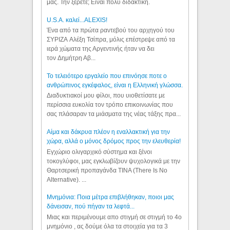
μας. Την ξέρετε; Είναι πολύ διδακτική.
U.S.A. καλεί...ALEXIS!
Ένα από τα πρώτα ραντεβού του αρχηγού του
ΣΥΡΙΖΑ Αλέξη Τσίπρα, μόλις επέστρεψε από τα
ιερά χώματα της Αργεντινής ήταν να δει
τον Δημήτρη Αβ...
Το τελειότερο εργαλείο που επινόησε ποτε ο
ανθρώπινος εγκέφαλος, είναι η Ελληνική γλώσσα.
Διαδυκτιακοί μου φίλοι, που υιοθετίσατε με
περίσσια ευκολία τον τρόπο επικοινωνίας που
σας πλάσαραν τα μιάσματα της νέας τάξης πρα...
Αίμα και δάκρυα πλέον η εναλλακτική για την
χώρα, αλλά ο μόνος δρόμος προς την ελευθερία!
Εγχώριο ολιγαρχικό σύστημα και ξένοι
τοκογλύφοι, μας εγκλωβίζουν ψυχολογικά με την
Θαρτσερική προπαγάνδα TINA (There Is No
Alternative). ...
Μνημόνια: Ποια μέτρα επιβλήθηκαν, ποιοι μας
δάνεισαν, πού πήγαν τα λεφτά...
Μιας και περιμένουμε απο στιγμή σε στιγμή το 4ο
μνημόνιο , ας δούμε όλα τα στοιχεία για τα 3