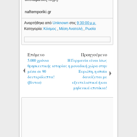
naftemporiki.gr
Αναρτήθηκε από
Unknown
στις
9:30:00 μ.μ.
Κατηγορία:
Κόσμος
,
Μέση Ανατολή
,
Ρωσία
Επόμενο
Προηγούμενο
5.000 χρόνια
Η Γερμανία είναι ίσως
θρησκευτικής ιστορίας
η μοναδική χώρα στην
μέσα σε 90
Ευρώπη, η οποία
δευτερόλεπτα!
δανείζεται με
(βίντεο)
εξευτελιστικά ή και
μηδενικά επιτόκια!