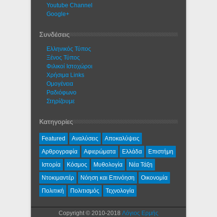
Youtube Channel
Google+
Συνδέσεις
Ελληνικός Τύπος
Ξένος Τύπος
Φιλικοί Ιστοχώροι
Χρήσιμα Links
Ομογένεια
Ραδιόφωνο
Στηρίζουμε
Κατηγορίες
Featured
Αναλύσεις
Αποκαλύψεις
Αρθρογραφία
Αφιερώματα
Ελλάδα
Επιστήμη
Ιστορία
Κόσμος
Μυθολογία
Νέα Τάξη
Ντοκιμαντέρ
Νόηση και Επινόηση
Οικονομία
Πολιτική
Πολιτισμός
Τεχνολογία
Copyright © 2010-2018
Λόγιος Ερμής