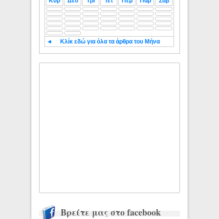
Κυρ
Δευ
Τρι
Τετ
Πεμ
Παρ
Σαβ
◄
Κλίκ εδώ για όλα τα άρθρα του Μήνα
Βρείτε μας στο facebook