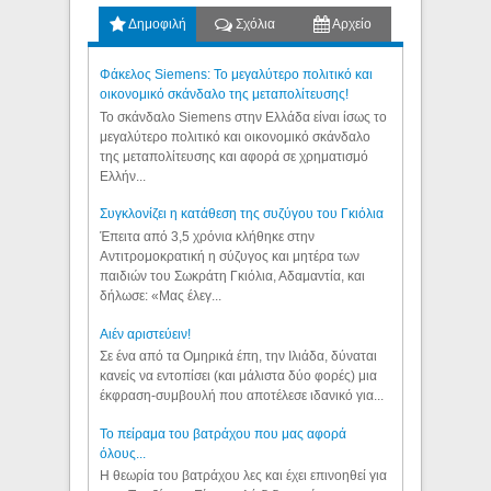
Δημοφιλή
Σχόλια
Αρχείο
Φάκελος Siemens: Το μεγαλύτερο πολιτικό και
οικονομικό σκάνδαλο της μεταπολίτευσης!
Το σκάνδαλο Siemens στην Ελλάδα είναι ίσως το
μεγαλύτερο πολιτικό και οικονομικό σκάνδαλο
της μεταπολίτευσης και αφορά σε χρηματισμό
Ελλήν...
Συγκλονίζει η κατάθεση της συζύγου του Γκιόλια
Έπειτα από 3,5 χρόνια κλήθηκε στην
Αντιτρομοκρατική η σύζυγος και μητέρα των
παιδιών του Σωκράτη Γκιόλια, Αδαμαντία, και
δήλωσε: «Μας έλεγ...
Aιέν αριστεύειν!
Σε ένα από τα Ομηρικά έπη, την Ιλιάδα, δύναται
κανείς να εντοπίσει (και μάλιστα δύο φορές) μια
έκφραση-συμβουλή που αποτέλεσε ιδανικό για...
Το πείραμα του βατράχου που μας αφορά
όλους...
Η θεωρία του βατράχου λες και έχει επινοηθεί για