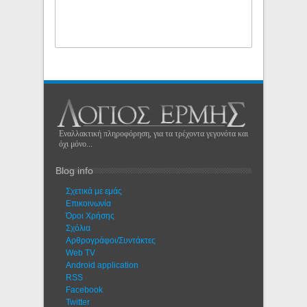
Εναλλακτική πληροφόρηση, για τα τρέχοντα γεγονότα και
όχι μόνο...
Blog info
Σχετικά με εμάς
Eπικοινωνία
Όροι Χρήσης
Σχόλια
Αρθρογράφοι/Συντάκτες
Web TV
Android application
RSS
Facebook
Twitter