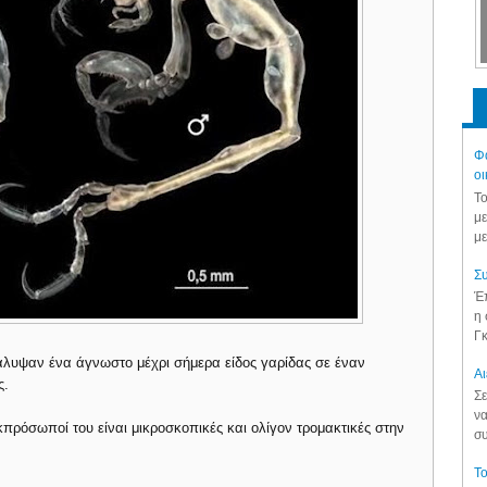
Φά
οι
Το
με
με
Συ
Έπ
η 
Γκ
άλυψαν ένα άγνωστο μέχρι σήμερα είδος γαρίδας σε έναν
Aι
ς.
Σε
να
εκπρόσωποί του είναι μικροσκοπικές και ολίγον τρομακτικές στην
συ
Το