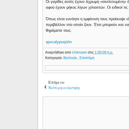
Οι γαρίδες αυτές έχουν άχρωμη «σκελετωμένη» ό
αφού έχουν μήκος λίγων χιλιοστών. Οι ειδικοί τι
Όπως είναι ευνόητο η εμφάνιση τους προέκυψε εξ
περιβάλλον στο οποίο ζουν. Έτσι μπορούν και να
θηράματα τους.
apocalypsejohn
Αναρτήθηκε από
Unknown
στις
1:00:00 π.μ.
Κατηγορία:
Βιολογία
,
Επιστήμη
Επόμενο
Νεότερη ανάρτηση