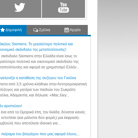
Δημοφιλή
Σχόλια
Αρχείο
κελος Siemens: Το μεγαλύτερο πολιτικό και
κονομικό σκάνδαλο της μεταπολίτευσης!
 σκάνδαλο Siemens στην Ελλάδα είναι ίσως το
γαλύτερο πολιτικό και οικονομικό σκάνδαλο της
ταπολίτευσης και αφορά σε χρηματισμό Ελλήν...
γκλονίζει η κατάθεση της συζύγου του Γκιόλια
ειτα από 3,5 χρόνια κλήθηκε στην Αντιτρομοκρατική
σύζυγος και μητέρα των παιδιών του Σωκράτη
ιόλια, Αδαμαντία, και δήλωσε: «Μας έλεγ...
έν αριστεύειν!
 ένα από τα Ομηρικά έπη, την Ιλιάδα, δύναται κανείς
 εντοπίσει (και μάλιστα δύο φορές) μια έκφραση-
μβουλή που αποτέλεσε ιδανικό για...
 πείραμα του βατράχου που μας αφορά όλους...