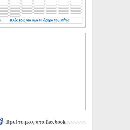
◄
Κλίκ εδώ για όλα τα άρθρα του Μήνα
Βρείτε μας στο facebook