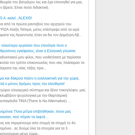
θεωρία του βατράχου λες και έχει επινοηθεί για μας.
ν ξέρετε; Είναι πολύ διδακτική.
S.A. καλεί...ALEXIS!
α από τα πρώτα ραντεβού του αρχηγού του
ΡΙΖΑ Αλέξη Τσίπρα, μόλις επέστρεψε από τα ιερά
ματα της Αργεντινής ήταν να δει τον Δημήτρη Αβ...
 τελειότερο εργαλείο που επινόησε ποτε ο
θρώπινος εγκέφαλος, είναι η Ελληνική γλώσσα.
αδυκτιακοί μου φίλοι, που υιοθετίσατε με περίσσια
κολία τον τρόπο επικοινωνίας που σας πλάσαραν τα
άσματα της νέας τάξης πρα...
μα και δάκρυα πλέον η εναλλακτική για την χώρα,
λά ο μόνος δρόμος προς την ελευθερία!
χώριο ολιγαρχικό σύστημα και ξένοι τοκογλύφοι, μας
κλωβίζουν ψυχολογικά με την Θαρτσερική
οπαγάνδα TINA (There Is No Alternative). ...
ημόνια: Ποια μέτρα επιβλήθηκαν, ποιοι μας
νεισαν, πού πήγαν τα λεφτά...
ας και περιμένουμε απο στιγμή σε στιγμή το 4ο
ημόνιο , ας δούμε όλα τα στοιχεία για τα 3
οηγούμενα μέχρι τώρα...