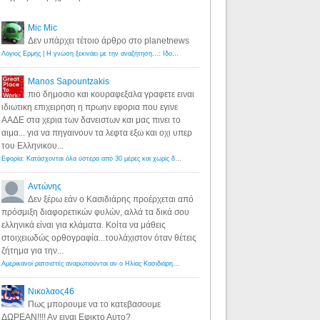
Mic Mic
Δεν υπάρχει τέτοιο άρθρο στο planetnews
Λόγιος Ερμής | Η γνώση ξεκινάει με την αναζήτηση...: Ιδού οι 18 που χρωστούν 11 δις ευρώ!
·
6 years ago
Manos Sapountzakis
πιο δημοσιο και κουραφεξαλα γραφετε ειναι
ιδιωτικη επιχειρηση η πρωην εφορια που εγινε
ΑΑΔΕ στα χερια των δανειστων και μας πινει το
αιμα... για να πηγαινουν τα λεφτα εξω και οχι υπερ
του Ελληνικου...
Εφορία: Κατάσχονται όλα ύστερα από 30 μέρες και χωρίς δικαστικές αποφάσεις - Λόγιος Ερμής
·
6 years ag
Αντώνης
Δεν ξέρω εάν ο Κασιδιάρης προέρχεται από
πρόσμιξη διαφορετικών φυλών, αλλά τα δικά σου
ελληνικά είναι για κλάματα. Κοίτα να μάθεις
στοιχειωδώς ορθογραφία...τουλάχιστον όταν θέτεις
ζήτημα για την...
Αμερικανοί ρατσιστές αναρωτιούνται αν ο Ηλίας Κασιδιάρης ανήκει στη λευκή φυλή... - Λόγιος Ερμής
·
7 yea
Νικολαος46
Πως μπορουμε να το κατεβασουμε
ΔΩΡΕΑΝ!!!! Αν ειναι Εφικτο Αυτο?