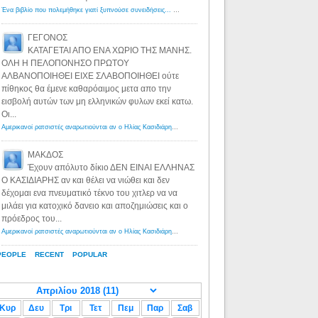
Ένα βιβλίο που πολεμήθηκε γιατί ξυπνούσε συνειδήσεις... - Λόγιος Ερμής | Η γνώση ξεκινάει με την αναζήτηση...
ΓΕΓΟΝΟΣ
ΚΑΤΑΓΕΤΑΙ ΑΠΟ ΕΝΑ ΧΩΡΙΟ ΤΗΣ ΜΑΝΗΣ.
ΟΛΗ Η ΠΕΛΟΠΟΝΗΣΟ ΠΡΩΤΟΥ
ΑΛΒΑΝΟΠΟΙΗΘΕΙ ΕΙΧΕ ΣΛΑΒΟΠΟΙΗΘΕΙ ούτε
πίθηκος θα έμενε καθαρόαιμος μετα απο την
εισβολή αυτών των μη ελληνικών φυλων εκεί κατω.
Οι...
Αμερικανοί ρατσιστές αναρωτιούνται αν ο Ηλίας Κασιδιάρης ανήκει στη λευκή φυλή... - Λόγιος Ερμής
·
8 yea
ΜΑΚΔΟΣ
Έχουν απόλυτο δίκιο ΔΕΝ ΕΙΝΑΙ ΕΛΛΗΝΑΣ
Ο ΚΑΣΙΔΙΑΡΗΣ αν και θέλει να νιώθει και δεν
δέχομαι ενα πνευματικό τέκνο του χιτλερ να να
μιλάει για κατοχικό δανειο και αποζημιώσεις και ο
πρόεδρος του...
Αμερικανοί ρατσιστές αναρωτιούνται αν ο Ηλίας Κασιδιάρης ανήκει στη λευκή φυλή... - Λόγιος Ερμής
·
8 yea
PEOPLE
RECENT
POPULAR
Κυρ
Δευ
Τρι
Τετ
Πεμ
Παρ
Σαβ