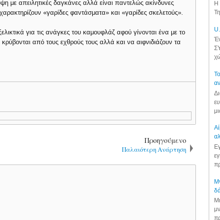
ψη με απειλητικές δαγκάνες αλλά είναι παντελώς ακίνδυνες
Η 
ς χαρακτηρίζουν «γαρίδες φαντάσματα» και «γαρίδες σκελετούς».
Τη
U.
ελικτικά για τις ανάγκες του καμουφλάζ αφού γίνονται ένα με το
Έν
 κρύβονται από τους εχθρούς τους αλλά και να αιφνιδιάζουν τα
ΣΥ
χώ
Το
αν
Δι
ευ
μι
Αί
αλ
Προηγούμενο
Εγ
Παλαιότερη Ανάρτηση
εγ
πρ
Μν
δά
Μι
μν
πρ