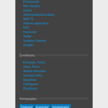
Eπικοινωνία
Όροι Χρήσης
Σχόλια
Αρθρογράφοι/Συντάκτες
Web TV
Android application
RSS
Facebook
Twitter
Youtube Channel
Google+
Συνδέσεις
Ελληνικός Τύπος
Ξένος Τύπος
Φιλικοί Ιστοχώροι
Χρήσιμα Links
Ομογένεια
Ραδιόφωνο
Στηρίζουμε
Κατηγορίες
Featured
Αναλύσεις
Αποκαλύψεις