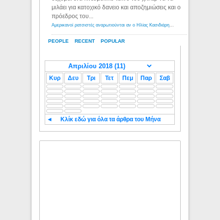
μιλάει για κατοχικό δανειο και αποζημιώσεις και ο
πρόεδρος του...
Αμερικανοί ρατσιστές αναρωτιούνται αν ο Ηλίας Κασιδιάρης ανήκει στη λευκή φυλή... - Λόγιος Ερμής
PEOPLE
RECENT
POPULAR
Κυρ
Δευ
Τρι
Τετ
Πεμ
Παρ
Σαβ
◄
Κλίκ εδώ για όλα τα άρθρα του Μήνα