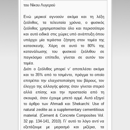
του Νίκου Λυγερού
Ενώ μερικοί αγνοούν ακόμα και τη λέξη
ζεόλιθος, τα τελευταία χρόνια, ο φυσικός
ζεόλιθος χρησιμοποιείται όλο και περισσότερο
και αυτό ειδικά στις χώρες υπό ανάπτυξη όπου
υπάρχει μία τεράστια ζήτηση στον τομέα της
κατασκευής. Χάρη σε αυτό το 80% της
κατανάλωσης του φυσικού ζεόλιθου σε
παγκόσμιο επίπεδο, γίνεται σε αυτόν τον
τομέα.
Διότι ο ζεόλιθος μπορεί ν’ αποτελέσει ακόμα
και το 35% από το τσιμέντο, πράγμα το οποίο
επιτρέπει την ελαχιστοποίηση του βάρους, τον
έλεγχο της αλλαγής φάσης όταν γίνεται στερεό
αλλά επίσης και την προστασία από τη
σκουριά, όταν έχουμε μπετό αρμέ. Αυτό εξηγεί
το άρθρο των Ahmadi και Shekarchi: Use of
natural zeolite as a supplementary cementitious
material. (Cement & Concrete Composites Vol.
32 pp. 134-141, 2010). Γι’ αυτό το λόγο αντί να
εξετάζουμε με μαρασμό και μιζέρια, τα