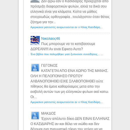
Δεν ξέρω εάν ο Κασιδιάρης προέρχεται από
πρόσμιξη διαφορετικών φυλών, αλλά τα δικά σου
ελληνικά είναι για κλάματα. Κοίτα να μάθεις
στοιχειωδώς ορθογραφία...τουλάχιστον όταν θέτεις
ζήτημα για την...
Αμερικανοί ρατσιστές αναρωτιούνται αν ο Ηλίας Κασιδιάρης ανήκει στη λευκή φυλή... - Λόγιος Ερμής
Νικολαος46
Πως μπορουμε να το κατεβασουμε
ΔΩΡΕΑΝ!!!! Αν ειναι Εφικτο Αυτο?
Ένα βιβλίο που πολεμήθηκε γιατί ξυπνούσε συνειδήσεις... - Λόγιος Ερμής | Η γνώση ξεκινάει με την αναζήτηση...
ΓΕΓΟΝΟΣ
ΚΑΤΑΓΕΤΑΙ ΑΠΟ ΕΝΑ ΧΩΡΙΟ ΤΗΣ ΜΑΝΗΣ.
ΟΛΗ Η ΠΕΛΟΠΟΝΗΣΟ ΠΡΩΤΟΥ
ΑΛΒΑΝΟΠΟΙΗΘΕΙ ΕΙΧΕ ΣΛΑΒΟΠΟΙΗΘΕΙ ούτε
πίθηκος θα έμενε καθαρόαιμος μετα απο την
εισβολή αυτών των μη ελληνικών φυλων εκεί κατω.
Οι...
Αμερικανοί ρατσιστές αναρωτιούνται αν ο Ηλίας Κασιδιάρης ανήκει στη λευκή φυλή... - Λόγιος Ερμής
ΜΑΚΔΟΣ
Έχουν απόλυτο δίκιο ΔΕΝ ΕΙΝΑΙ ΕΛΛΗΝΑΣ
Ο ΚΑΣΙΔΙΑΡΗΣ αν και θέλει να νιώθει και δεν
δέχομαι ενα πνευματικό τέκνο του χιτλερ να να