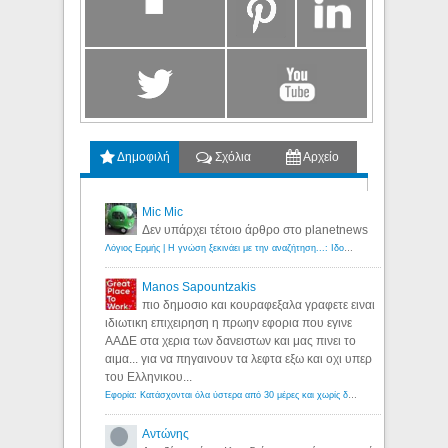
Δημοφιλή
Σχόλια
Αρχείο
Mic Mic
Δεν υπάρχει τέτοιο άρθρο στο planetnews
Λόγιος Ερμής | Η γνώση ξεκινάει με την αναζήτηση...: Ιδού οι 18 που χρωστούν 11 δις ευρώ!
Manos Sapountzakis
πιο δημοσιο και κουραφεξαλα γραφετε ειναι
ιδιωτικη επιχειρηση η πρωην εφορια που εγινε
ΑΑΔΕ στα χερια των δανειστων και μας πινει το
αιμα... για να πηγαινουν τα λεφτα εξω και οχι υπερ
του Ελληνικου...
Εφορία: Κατάσχονται όλα ύστερα από 30 μέρες και χωρίς δικαστικές αποφάσεις - Λόγιος Ερμής
Αντώνης