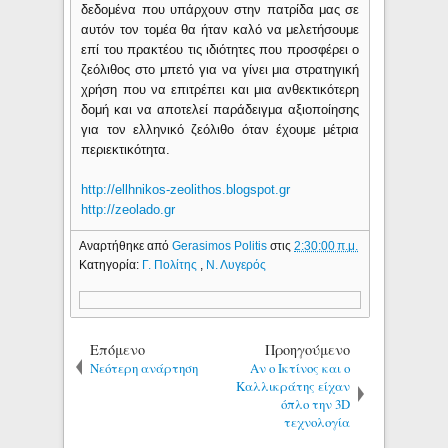
δεδομένα που υπάρχουν στην πατρίδα μας σε
αυτόν τον τομέα θα ήταν καλό να μελετήσουμε
επί του πρακτέου τις ιδιότητες που προσφέρει ο
ζεόλιθος στο μπετό για να γίνει μια στρατηγική
χρήση που να επιτρέπει και μια ανθεκτικότερη
δομή και να αποτελεί παράδειγμα αξιοποίησης
για τον ελληνικό ζεόλιθο όταν έχουμε μέτρια
περιεκτικότητα.
http://ellhnikos-zeolithos.blogspot.gr
http://zeolado.gr
Αναρτήθηκε από
Gerasimos Politis
στις
2:30:00 π.μ.
Κατηγορία:
Γ. Πολίτης
,
Ν. Λυγερός
Επόμενο
Προηγούμενο
Νεότερη ανάρτηση
Αν ο Ικτίνος και o
Καλλικράτης είχαν
όπλο την 3D
τεχνολογία