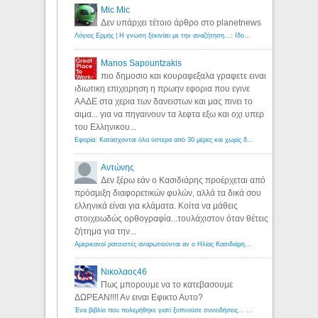
Mic Mic
Δεν υπάρχει τέτοιο άρθρο στο planetnews
Λόγιος Ερμής | Η γνώση ξεκινάει με την αναζήτηση...: Ιδού οι 18 που χρωστούν 11 δις ευρώ!
Manos Sapountzakis
πιο δημοσιο και κουραφεξαλα γραφετε ειναι
ιδιωτικη επιχειρηση η πρωην εφορια που εγινε
ΑΑΔΕ στα χερια των δανειστων και μας πινει το
αιμα... για να πηγαινουν τα λεφτα εξω και οχι υπερ
του Ελληνικου...
Εφορία: Κατάσχονται όλα ύστερα από 30 μέρες και χωρίς δικαστικές αποφάσεις - Λόγιος Ερμής
Αντώνης
Δεν ξέρω εάν ο Κασιδιάρης προέρχεται από
πρόσμιξη διαφορετικών φυλών, αλλά τα δικά σου
ελληνικά είναι για κλάματα. Κοίτα να μάθεις
στοιχειωδώς ορθογραφία...τουλάχιστον όταν θέτεις
ζήτημα για την...
Αμερικανοί ρατσιστές αναρωτιούνται αν ο Ηλίας Κασιδιάρης ανήκει στη λευκή φυλή... - Λόγιος Ερμής
Νικολαος46
Πως μπορουμε να το κατεβασουμε
ΔΩΡΕΑΝ!!!! Αν ειναι Εφικτο Αυτο?
Ένα βιβλίο που πολεμήθηκε γιατί ξυπνούσε συνειδήσεις... - Λόγιος Ερμής | Η γνώση ξεκινάει με την αναζήτηση...