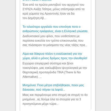
Ένα από τα πρώτα ραντεβού του αρχηγού του
ΣΥΡΙΖΑ Αλέξη Τσίπρα, μόλις επέστρεψε από τα
ιερά χώματα της Αργεντινής ήταν να δει
τον Δημήτρη Αβ...
Το τελειότερο εργαλείο που επινόησε ποτε ο
ανθρώπινος εγκέφαλος, είναι η Ελληνική γλώσσα.
Διαδυκτιακοί μου φίλοι, που υιοθετίσατε με
περίσσια ευκολία τον τρόπο επικοινωνίας που
σας πλάσαραν τα μιάσματα της νέας τάξης πρα...
Αίμα και δάκρυα πλέον η εναλλακτική για την
χώρα, αλλά ο μόνος δρόμος προς την ελευθερία!
Εγχώριο ολιγαρχικό σύστημα και ξένοι
τοκογλύφοι, μας εγκλωβίζουν ψυχολογικά με την
Θαρτσερική προπαγάνδα TINA (There Is No
Alternative). ...
Μνημόνια: Ποια μέτρα επιβλήθηκαν, ποιοι μας
δάνεισαν, πού πήγαν τα λεφτά...
Μιας και περιμένουμε απο στιγμή σε στιγμή το 4ο
μνημόνιο , ας δούμε όλα τα στοιχεία για τα 3
προηγούμενα μέχρι τώρα...