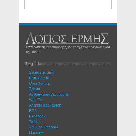
Εναλλακτική πληροφόρηση, για τα τρέχοντα γεγονότα και
όχι μόνο...
Blog info
Σχετικά με εμάς
Eπικοινωνία
Όροι Χρήσης
Σχόλια
Αρθρογράφοι/Συντάκτες
Web TV
Android application
RSS
Facebook
Twitter
Youtube Channel
Google+