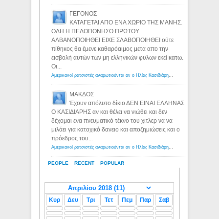
ΓΕΓΟΝΟΣ
ΚΑΤΑΓΕΤΑΙ ΑΠΟ ΕΝΑ ΧΩΡΙΟ ΤΗΣ ΜΑΝΗΣ.
ΟΛΗ Η ΠΕΛΟΠΟΝΗΣΟ ΠΡΩΤΟΥ
ΑΛΒΑΝΟΠΟΙΗΘΕΙ ΕΙΧΕ ΣΛΑΒΟΠΟΙΗΘΕΙ ούτε
πίθηκος θα έμενε καθαρόαιμος μετα απο την
εισβολή αυτών των μη ελληνικών φυλων εκεί κατω.
Οι...
Αμερικανοί ρατσιστές αναρωτιούνται αν ο Ηλίας Κασιδιάρης ανήκει στη λευκή φυλή... - Λόγιος Ερμής
ΜΑΚΔΟΣ
Έχουν απόλυτο δίκιο ΔΕΝ ΕΙΝΑΙ ΕΛΛΗΝΑΣ
Ο ΚΑΣΙΔΙΑΡΗΣ αν και θέλει να νιώθει και δεν
δέχομαι ενα πνευματικό τέκνο του χιτλερ να να
μιλάει για κατοχικό δανειο και αποζημιώσεις και ο
πρόεδρος του...
Αμερικανοί ρατσιστές αναρωτιούνται αν ο Ηλίας Κασιδιάρης ανήκει στη λευκή φυλή... - Λόγιος Ερμής
PEOPLE
RECENT
POPULAR
Κυρ
Δευ
Τρι
Τετ
Πεμ
Παρ
Σαβ