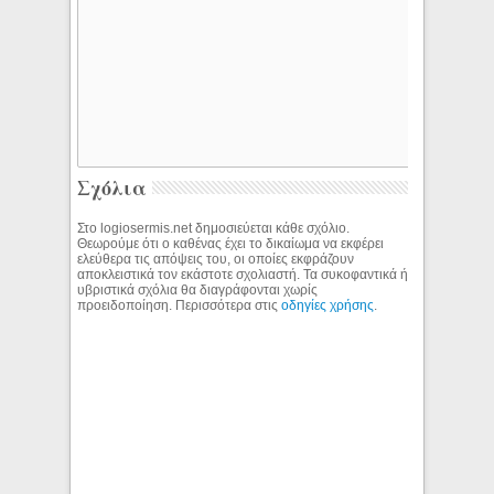
Σχόλια
Στο logiosermis.net δημοσιεύεται κάθε σχόλιο.
Θεωρούμε ότι ο καθένας έχει το δικαίωμα να εκφέρει
ελεύθερα τις απόψεις του, οι οποίες εκφράζουν
αποκλειστικά τον εκάστοτε σχολιαστή. Τα συκοφαντικά ή
υβριστικά σχόλια θα διαγράφονται χωρίς
προειδοποίηση. Περισσότερα στις
οδηγίες χρήσης
.