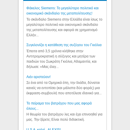
Φάκελος Siemens: Το μεγαλύτερο πολιτικό και
οικονομικό σκάνδαλο της μεταπολίτευσης!
Το σκάνδαλο Siemens στην Ελλάδα είναι ίσως το
μεγαλύτερο πολιτικό και οικονομικό σκάνδαλο
της μεταπολίτευσης και αφορά σε χρηματισμό
Ελλήν...
Συγκλονίζει η κατάθεση της συζύγου του Γκιόλια
Έπειτα από 3,5 χρόνια κλήθηκε στην
Αντιτρομοκρατική η σύζυγος και μητέρα των
παιδιών του Σωκράτη Γκιόλια, Αδαμαντία, και
δήλωσε: «Μας έλεγ...
Aιέν αριστεύειν!
Σε ένα από τα Ομηρικά έπη, την Ιλιάδα, δύναται
κανείς να εντοπίσει (και μάλιστα δύο φορές) μια
έκφραση-συμβουλή που αποτέλεσε ιδανικό για...
Το πείραμα του βατράχου που μας αφορά
όλους...
Η θεωρία του βατράχου λες και έχει επινοηθεί για
μας. Την ξέρετε; Είναι πολύ διδακτική.
U.S.A. καλεί...ALEXIS!