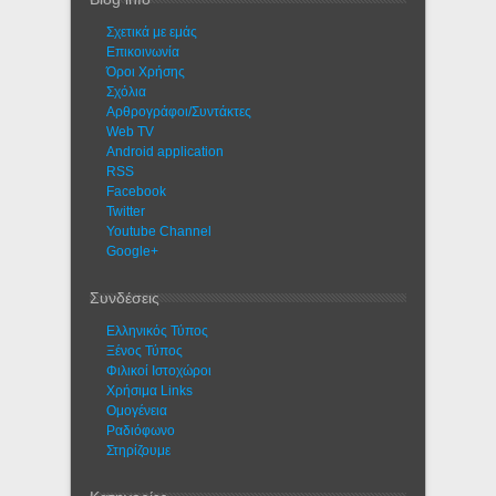
Σχετικά με εμάς
Eπικοινωνία
Όροι Χρήσης
Σχόλια
Αρθρογράφοι/Συντάκτες
Web TV
Android application
RSS
Facebook
Twitter
Youtube Channel
Google+
Συνδέσεις
Ελληνικός Τύπος
Ξένος Τύπος
Φιλικοί Ιστοχώροι
Χρήσιμα Links
Ομογένεια
Ραδιόφωνο
Στηρίζουμε