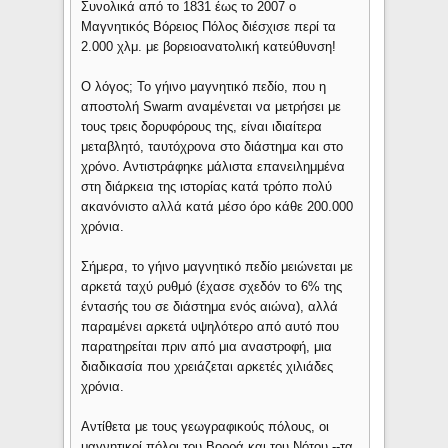
Συνολικά από το 1831 έως το 2007 ο
Μαγνητικός Βόρειος Πόλος διέσχισε περί τα
2.000 χλμ. με βορειοανατολική κατεύθυνση!
Ο λόγος; Το γήινο μαγνητικό πεδίο, που η
αποστολή Swarm αναμένεται να μετρήσει με
τους τρεις δορυφόρους της, είναι ιδιαίτερα
μεταβλητό, ταυτόχρονα στο διάστημα και στο
χρόνο. Αντιστράφηκε μάλιστα επανειλημμένα
στη διάρκεια της ιστορίας κατά τρόπο πολύ
ακανόνιστο αλλά κατά μέσο όρο κάθε 200.000
χρόνια.
Σήμερα, το γήινο μαγνητικό πεδίο μειώνεται με
αρκετά ταχύ ρυθμό (έχασε σχεδόν το 6% της
έντασής του σε διάστημα ενός αιώνα), αλλά
παραμένει αρκετά υψηλότερο από αυτό που
παρατηρείται πριν από μια αναστροφή, μια
διαδικασία που χρειάζεται αρκετές χιλιάδες
χρόνια.
Αντίθετα με τους γεωγραφικούς πόλους, οι
μαγνητικοί πόλοι του Βορρά και του Νότου --τα