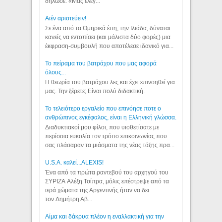
δήλωσε: «Μας έλεγ...
Aιέν αριστεύειν!
Σε ένα από τα Ομηρικά έπη, την Ιλιάδα, δύναται
κανείς να εντοπίσει (και μάλιστα δύο φορές) μια
έκφραση-συμβουλή που αποτέλεσε ιδανικό για...
Το πείραμα του βατράχου που μας αφορά
όλους...
Η θεωρία του βατράχου λες και έχει επινοηθεί για
μας. Την ξέρετε; Είναι πολύ διδακτική.
Το τελειότερο εργαλείο που επινόησε ποτε ο
ανθρώπινος εγκέφαλος, είναι η Ελληνική γλώσσα.
Διαδυκτιακοί μου φίλοι, που υιοθετίσατε με
περίσσια ευκολία τον τρόπο επικοινωνίας που
σας πλάσαραν τα μιάσματα της νέας τάξης πρα...
U.S.A. καλεί...ALEXIS!
Ένα από τα πρώτα ραντεβού του αρχηγού του
ΣΥΡΙΖΑ Αλέξη Τσίπρα, μόλις επέστρεψε από τα
ιερά χώματα της Αργεντινής ήταν να δει
τον Δημήτρη Αβ...
Αίμα και δάκρυα πλέον η εναλλακτική για την