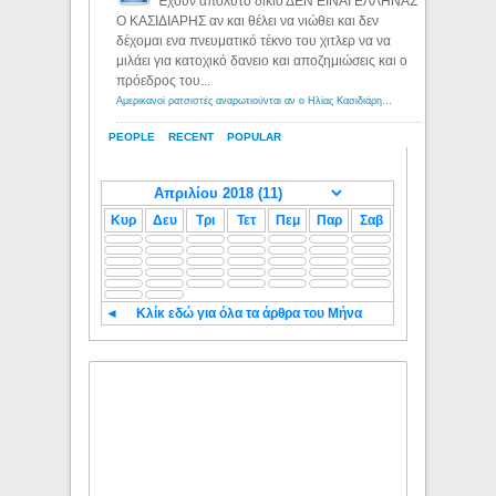
Έχουν απόλυτο δίκιο ΔΕΝ ΕΙΝΑΙ ΕΛΛΗΝΑΣ
Ο ΚΑΣΙΔΙΑΡΗΣ αν και θέλει να νιώθει και δεν
δέχομαι ενα πνευματικό τέκνο του χιτλερ να να
μιλάει για κατοχικό δανειο και αποζημιώσεις και ο
πρόεδρος του...
Αμερικανοί ρατσιστές αναρωτιούνται αν ο Ηλίας Κασιδιάρης ανήκει στη λευκή φυλή... - Λόγιος Ερμής
PEOPLE
RECENT
POPULAR
Κυρ
Δευ
Τρι
Τετ
Πεμ
Παρ
Σαβ
◄
Κλίκ εδώ για όλα τα άρθρα του Μήνα