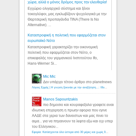
χώρα, αλλά ο μόνος δρόμος προς την ελευθερία!
Εγχώριο ολιγαρχικό σύστημα και ξένοι
τοκογλύφοι, μας εγκλωβίζουν ψυχολογικά με την
Θαρτσερική προπαγάνδα TINA (There Is No
Alternative). ...
Καταστροφική η πολιτική που εφαρμόζεται στον
ευρωπαϊκό Νότο
Καταστροφική χαρακτηρίζει την οικονομική
πολιτική που εφαρμόζεται στον Νότο, ο
επικεφαλής του γερμανικού Ινστιτούτου Ifo,
Hans-Werner Si...
Mic Mic
Δεν υπάρχει τέτοιο άρθρο στο planetnews
Λόγιος Ερμής | Η γνώση ξεκινάει με την αναζήτηση...: Ιδού οι 18 που χρωστούν 11 δις ευρώ!
Manos Sapountzakis
πιο δημοσιο και κουραφεξαλα γραφετε ειναι
ιδιωτικη επιχειρηση η πρωην εφορια που εγινε
ΑΑΔΕ στα χερια των δανειστων και μας πινει το
αιμα... για να πηγαινουν τα λεφτα εξω και οχι υπερ
του Ελληνικου...
Εφορία: Κατάσχονται όλα ύστερα από 30 μέρες και χωρίς δικαστικές αποφάσεις - Λόγιος Ερμής