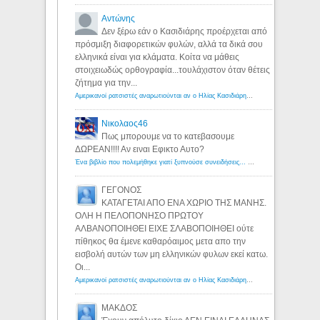
Αντώνης
Δεν ξέρω εάν ο Κασιδιάρης προέρχεται από
πρόσμιξη διαφορετικών φυλών, αλλά τα δικά σου
ελληνικά είναι για κλάματα. Κοίτα να μάθεις
στοιχειωδώς ορθογραφία...τουλάχιστον όταν θέτεις
ζήτημα για την...
Αμερικανοί ρατσιστές αναρωτιούνται αν ο Ηλίας Κασιδιάρης ανήκει στη λευκή φυλή... - Λόγιος Ερμής
Νικολαος46
Πως μπορουμε να το κατεβασουμε
ΔΩΡΕΑΝ!!!! Αν ειναι Εφικτο Αυτο?
Ένα βιβλίο που πολεμήθηκε γιατί ξυπνούσε συνειδήσεις... - Λόγιος Ερμής | Η γνώση ξεκινάει με την αναζήτηση...
ΓΕΓΟΝΟΣ
ΚΑΤΑΓΕΤΑΙ ΑΠΟ ΕΝΑ ΧΩΡΙΟ ΤΗΣ ΜΑΝΗΣ.
ΟΛΗ Η ΠΕΛΟΠΟΝΗΣΟ ΠΡΩΤΟΥ
ΑΛΒΑΝΟΠΟΙΗΘΕΙ ΕΙΧΕ ΣΛΑΒΟΠΟΙΗΘΕΙ ούτε
πίθηκος θα έμενε καθαρόαιμος μετα απο την
εισβολή αυτών των μη ελληνικών φυλων εκεί κατω.
Οι...
Αμερικανοί ρατσιστές αναρωτιούνται αν ο Ηλίας Κασιδιάρης ανήκει στη λευκή φυλή... - Λόγιος Ερμής
ΜΑΚΔΟΣ