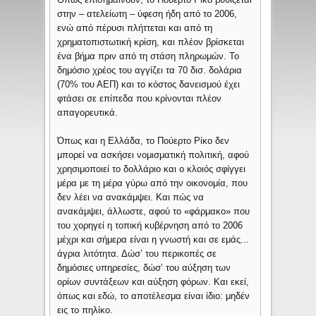
στην – ατελείωτη – ύφεση ήδη από το 2006,
ενώ από πέρυσι πλήττεται και από τη
χρηματοπιστωτική κρίση, και πλέον βρίσκεται
ένα βήμα πριν από τη στάση πληρωμών. Το
δημόσιο χρέος του αγγίζει τα 70 δισ. δολάρια
(70% του ΑΕΠ) και το κόστος δανεισμού έχει
φτάσει σε επίπεδα που κρίνονται πλέον
απαγορευτικά.
Όπως και η Ελλάδα, το Πούερτο Ρίκο δεν
μπορεί να ασκήσει νομισματική πολιτική, αφού
χρησιμοποιεί το δολλάριο και ο κλοιός σφίγγει
μέρα με τη μέρα γύρω από την οικονομία, που
δεν λέει να ανακάμψει. Και πώς να
ανακάμψει, άλλωστε, αφού το «φάρμακο» που
του χορηγεί η τοπική κυβέρνηση από το 2006
μέχρι και σήμερα είναι η γνωστή και σε εμάς...
άγρια λιτότητα. Δώσ’ του περικοπές σε
δημόσιες υπηρεσίες, δώσ’ του αύξηση των
ορίων συντάξεων και αύξηση φόρων. Και εκεί,
όπως και εδώ, το αποτέλεσμα είναι ίδιο: μηδέν
εις το πηλίκο.