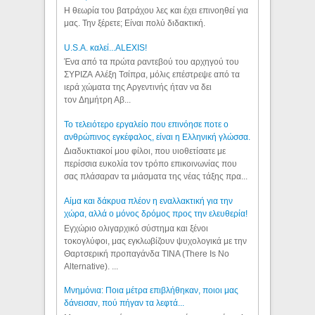
Η θεωρία του βατράχου λες και έχει επινοηθεί για
μας. Την ξέρετε; Είναι πολύ διδακτική.
U.S.A. καλεί...ALEXIS!
Ένα από τα πρώτα ραντεβού του αρχηγού του
ΣΥΡΙΖΑ Αλέξη Τσίπρα, μόλις επέστρεψε από τα
ιερά χώματα της Αργεντινής ήταν να δει
τον Δημήτρη Αβ...
Το τελειότερο εργαλείο που επινόησε ποτε ο
ανθρώπινος εγκέφαλος, είναι η Ελληνική γλώσσα.
Διαδυκτιακοί μου φίλοι, που υιοθετίσατε με
περίσσια ευκολία τον τρόπο επικοινωνίας που
σας πλάσαραν τα μιάσματα της νέας τάξης πρα...
Αίμα και δάκρυα πλέον η εναλλακτική για την
χώρα, αλλά ο μόνος δρόμος προς την ελευθερία!
Εγχώριο ολιγαρχικό σύστημα και ξένοι
τοκογλύφοι, μας εγκλωβίζουν ψυχολογικά με την
Θαρτσερική προπαγάνδα TINA (There Is No
Alternative). ...
Μνημόνια: Ποια μέτρα επιβλήθηκαν, ποιοι μας
δάνεισαν, πού πήγαν τα λεφτά...