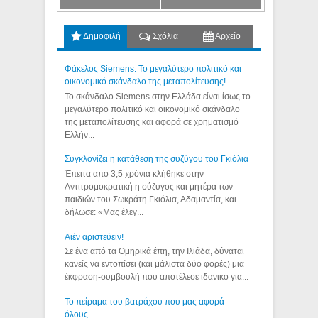
Δημοφιλή
Σχόλια
Αρχείο
Φάκελος Siemens: Το μεγαλύτερο πολιτικό και
οικονομικό σκάνδαλο της μεταπολίτευσης!
Το σκάνδαλο Siemens στην Ελλάδα είναι ίσως το
μεγαλύτερο πολιτικό και οικονομικό σκάνδαλο
της μεταπολίτευσης και αφορά σε χρηματισμό
Ελλήν...
Συγκλονίζει η κατάθεση της συζύγου του Γκιόλια
Έπειτα από 3,5 χρόνια κλήθηκε στην
Αντιτρομοκρατική η σύζυγος και μητέρα των
παιδιών του Σωκράτη Γκιόλια, Αδαμαντία, και
δήλωσε: «Μας έλεγ...
Aιέν αριστεύειν!
Σε ένα από τα Ομηρικά έπη, την Ιλιάδα, δύναται
κανείς να εντοπίσει (και μάλιστα δύο φορές) μια
έκφραση-συμβουλή που αποτέλεσε ιδανικό για...
Το πείραμα του βατράχου που μας αφορά
όλους...