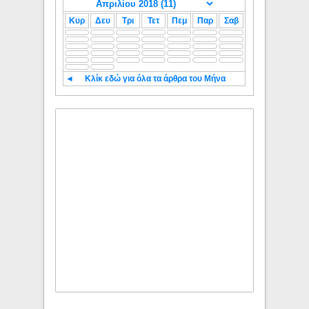
Κυρ
Δευ
Τρι
Τετ
Πεμ
Παρ
Σαβ
◄
Κλίκ εδώ για όλα τα άρθρα του Μήνα