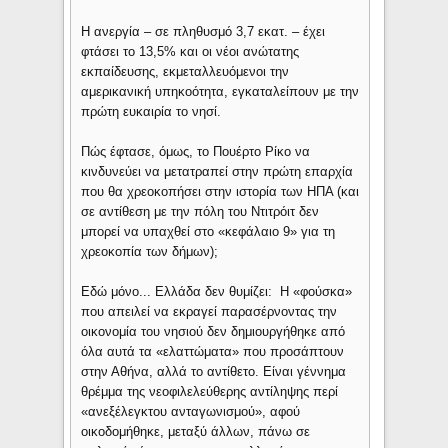
Η ανεργία – σε πληθυσμό 3,7 εκατ. – έχει
φτάσει το 13,5% και οι νέοι ανώτατης
εκπαίδευσης, εκμεταλλευόμενοι την
αμερικανική υπηκοότητα, εγκαταλείπουν με την
πρώτη ευκαιρία το νησί.
Πώς έφτασε, όμως, το Πουέρτο Ρίκο να
κινδυνεύει να μετατραπεί στην πρώτη επαρχία
που θα χρεοκοπήσει στην ιστορία των ΗΠΑ (και
σε αντίθεση με την πόλη του Ντιτρόιτ δεν
μπορεί να υπαχθεί στο «κεφάλαιο 9» για τη
χρεοκοπία των δήμων);
Εδώ μόνο... Ελλάδα δεν θυμίζει: Η «φούσκα»
που απειλεί να εκραγεί παρασέρνοντας την
οικονομία του νησιού δεν δημιουργήθηκε από
όλα αυτά τα «ελαττώματα» που προσάπτουν
στην Αθήνα, αλλά το αντίθετο. Είναι γέννημα
θρέμμα της νεοφιλελεύθερης αντίληψης περί
«ανεξέλεγκτου ανταγωνισμού», αφού
οικοδομήθηκε, μεταξύ άλλων, πάνω σε