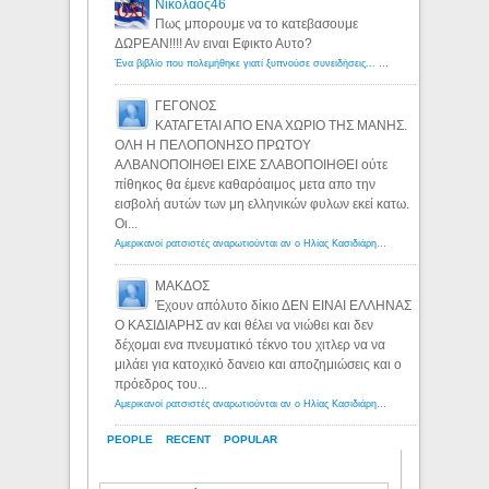
Νικολαος46
Πως μπορουμε να το κατεβασουμε
ΔΩΡΕΑΝ!!!! Αν ειναι Εφικτο Αυτο?
Ένα βιβλίο που πολεμήθηκε γιατί ξυπνούσε συνειδήσεις... - Λόγιος Ερμής | Η γνώση ξεκινάει με την αναζήτηση...
ΓΕΓΟΝΟΣ
ΚΑΤΑΓΕΤΑΙ ΑΠΟ ΕΝΑ ΧΩΡΙΟ ΤΗΣ ΜΑΝΗΣ.
ΟΛΗ Η ΠΕΛΟΠΟΝΗΣΟ ΠΡΩΤΟΥ
ΑΛΒΑΝΟΠΟΙΗΘΕΙ ΕΙΧΕ ΣΛΑΒΟΠΟΙΗΘΕΙ ούτε
πίθηκος θα έμενε καθαρόαιμος μετα απο την
εισβολή αυτών των μη ελληνικών φυλων εκεί κατω.
Οι...
Αμερικανοί ρατσιστές αναρωτιούνται αν ο Ηλίας Κασιδιάρης ανήκει στη λευκή φυλή... - Λόγιος Ερμής
ΜΑΚΔΟΣ
Έχουν απόλυτο δίκιο ΔΕΝ ΕΙΝΑΙ ΕΛΛΗΝΑΣ
Ο ΚΑΣΙΔΙΑΡΗΣ αν και θέλει να νιώθει και δεν
δέχομαι ενα πνευματικό τέκνο του χιτλερ να να
μιλάει για κατοχικό δανειο και αποζημιώσεις και ο
πρόεδρος του...
Αμερικανοί ρατσιστές αναρωτιούνται αν ο Ηλίας Κασιδιάρης ανήκει στη λευκή φυλή... - Λόγιος Ερμής
PEOPLE
RECENT
POPULAR