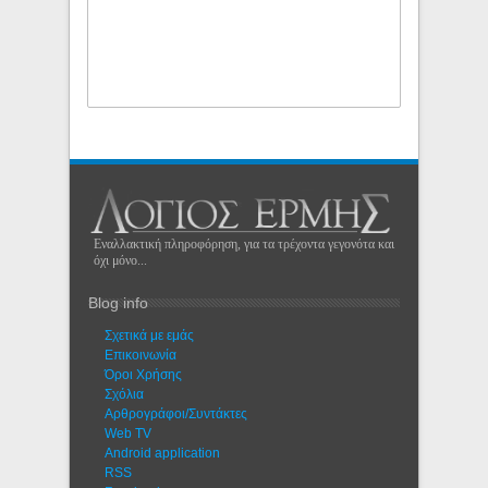
Εναλλακτική πληροφόρηση, για τα τρέχοντα γεγονότα και
όχι μόνο...
Blog info
Σχετικά με εμάς
Eπικοινωνία
Όροι Χρήσης
Σχόλια
Αρθρογράφοι/Συντάκτες
Web TV
Android application
RSS