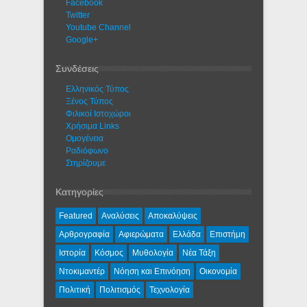
Facebook
Twitter
Youtube Channel
Google+
Συνδέσεις
Ελληνικός Τύπος
Ξένος Τύπος
Φιλικοί Ιστοχώροι
Χρήσιμα Links
Ομογένεια
Ραδιόφωνο
Στηρίζουμε
Κατηγορίες
Featured
Αναλύσεις
Αποκαλύψεις
Αρθρογραφία
Αφιερώματα
Ελλάδα
Επιστήμη
Ιστορία
Κόσμος
Μυθολογία
Νέα Τάξη
Ντοκιμαντέρ
Νόηση και Επινόηση
Οικονομία
Πολιτική
Πολιτισμός
Τεχνολογία