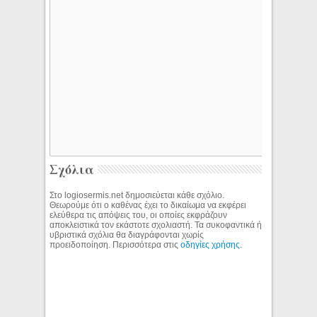
Σχόλια
Στο logiosermis.net δημοσιεύεται κάθε σχόλιο.
Θεωρούμε ότι ο καθένας έχει το δικαίωμα να εκφέρει
ελεύθερα τις απόψεις του, οι οποίες εκφράζουν
αποκλειστικά τον εκάστοτε σχολιαστή. Τα συκοφαντικά ή
υβριστικά σχόλια θα διαγράφονται χωρίς
προειδοποίηση. Περισσότερα στις
οδηγίες χρήσης
.