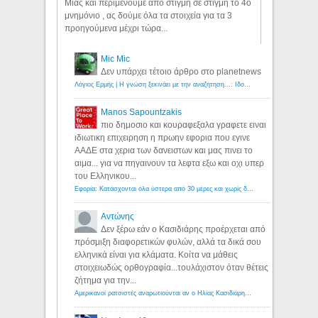
Μιας και περιμένουμε απο στιγμή σε στιγμή το 4ο
μνημόνιο , ας δούμε όλα τα στοιχεία για τα 3
προηγούμενα μέχρι τώρα...
Mic Mic
Δεν υπάρχει τέτοιο άρθρο στο planetnews
Λόγιος Ερμής | Η γνώση ξεκινάει με την αναζήτηση...: Ιδού οι 18 που χρωστούν 11 δις ευρώ!
Manos Sapountzakis
πιο δημοσιο και κουραφεξαλα γραφετε ειναι
ιδιωτικη επιχειρηση η πρωην εφορια που εγινε
ΑΑΔΕ στα χερια των δανειστων και μας πινει το
αιμα... για να πηγαινουν τα λεφτα εξω και οχι υπερ
του Ελληνικου...
Εφορία: Κατάσχονται όλα ύστερα από 30 μέρες και χωρίς δικαστικές αποφάσεις - Λόγιος Ερμής
Αντώνης
Δεν ξέρω εάν ο Κασιδιάρης προέρχεται από
πρόσμιξη διαφορετικών φυλών, αλλά τα δικά σου
ελληνικά είναι για κλάματα. Κοίτα να μάθεις
στοιχειωδώς ορθογραφία...τουλάχιστον όταν θέτεις
ζήτημα για την...
Αμερικανοί ρατσιστές αναρωτιούνται αν ο Ηλίας Κασιδιάρης ανήκει στη λευκή φυλή... - Λόγιος Ερμής