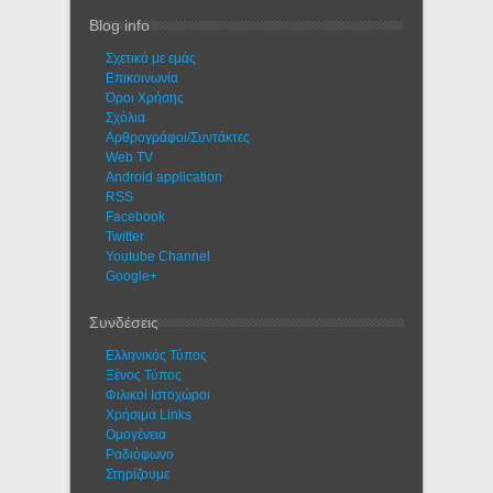
Blog info
Σχετικά με εμάς
Eπικοινωνία
Όροι Χρήσης
Σχόλια
Αρθρογράφοι/Συντάκτες
Web TV
Android application
RSS
Facebook
Twitter
Youtube Channel
Google+
Συνδέσεις
Ελληνικός Τύπος
Ξένος Τύπος
Φιλικοί Ιστοχώροι
Χρήσιμα Links
Ομογένεια
Ραδιόφωνο
Στηρίζουμε