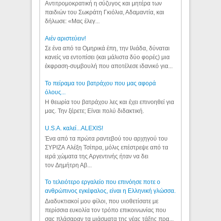
Αντιτρομοκρατική η σύζυγος και μητέρα των
παιδιών του Σωκράτη Γκιόλια, Αδαμαντία, και
δήλωσε: «Μας έλεγ...
Aιέν αριστεύειν!
Σε ένα από τα Ομηρικά έπη, την Ιλιάδα, δύναται
κανείς να εντοπίσει (και μάλιστα δύο φορές) μια
έκφραση-συμβουλή που αποτέλεσε ιδανικό για...
Το πείραμα του βατράχου που μας αφορά
όλους...
Η θεωρία του βατράχου λες και έχει επινοηθεί για
μας. Την ξέρετε; Είναι πολύ διδακτική.
U.S.A. καλεί...ALEXIS!
Ένα από τα πρώτα ραντεβού του αρχηγού του
ΣΥΡΙΖΑ Αλέξη Τσίπρα, μόλις επέστρεψε από τα
ιερά χώματα της Αργεντινής ήταν να δει
τον Δημήτρη Αβ...
Το τελειότερο εργαλείο που επινόησε ποτε ο
ανθρώπινος εγκέφαλος, είναι η Ελληνική γλώσσα.
Διαδυκτιακοί μου φίλοι, που υιοθετίσατε με
περίσσια ευκολία τον τρόπο επικοινωνίας που
σας πλάσαραν τα μιάσματα της νέας τάξης πρα...