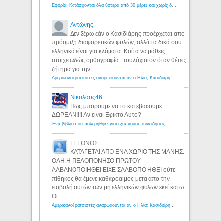
Εφορία: Κατάσχονται όλα ύστερα από 30 μέρες και χωρίς δικαστικές αποφάσεις - Λόγιος Ερμής
Αντώνης
Δεν ξέρω εάν ο Κασιδιάρης προέρχεται από
πρόσμιξη διαφορετικών φυλών, αλλά τα δικά σου
ελληνικά είναι για κλάματα. Κοίτα να μάθεις
στοιχειωδώς ορθογραφία...τουλάχιστον όταν θέτεις
ζήτημα για την...
Αμερικανοί ρατσιστές αναρωτιούνται αν ο Ηλίας Κασιδιάρης ανήκει στη λευκή φυλή... - Λόγιος Ερμής
Νικολαος46
Πως μπορουμε να το κατεβασουμε
ΔΩΡΕΑΝ!!!! Αν ειναι Εφικτο Αυτο?
Ένα βιβλίο που πολεμήθηκε γιατί ξυπνούσε συνειδήσεις... - Λόγιος Ερμής | Η γνώση ξεκινάει με την αναζήτηση...
ΓΕΓΟΝΟΣ
ΚΑΤΑΓΕΤΑΙ ΑΠΟ ΕΝΑ ΧΩΡΙΟ ΤΗΣ ΜΑΝΗΣ.
ΟΛΗ Η ΠΕΛΟΠΟΝΗΣΟ ΠΡΩΤΟΥ
ΑΛΒΑΝΟΠΟΙΗΘΕΙ ΕΙΧΕ ΣΛΑΒΟΠΟΙΗΘΕΙ ούτε
πίθηκος θα έμενε καθαρόαιμος μετα απο την
εισβολή αυτών των μη ελληνικών φυλων εκεί κατω.
Οι...
Αμερικανοί ρατσιστές αναρωτιούνται αν ο Ηλίας Κασιδιάρης ανήκει στη λευκή φυλή... - Λόγιος Ερμής