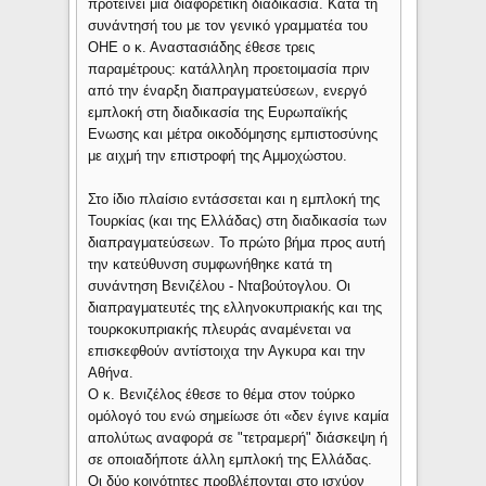
προτείνει μια διαφορετική διαδικασία. Κατά τη
συνάντησή του με τον γενικό γραμματέα του
ΟΗΕ ο κ. Αναστασιάδης έθεσε τρεις
παραμέτρους: κατάλληλη προετοιμασία πριν
από την έναρξη διαπραγματεύσεων, ενεργό
εμπλοκή στη διαδικασία της Ευρωπαϊκής
Ενωσης και μέτρα οικοδόμησης εμπιστοσύνης
με αιχμή την επιστροφή της Αμμοχώστου.
Στο ίδιο πλαίσιο εντάσσεται και η εμπλοκή της
Τουρκίας (και της Ελλάδας) στη διαδικασία των
διαπραγματεύσεων. Το πρώτο βήμα προς αυτή
την κατεύθυνση συμφωνήθηκε κατά τη
συνάντηση Βενιζέλου - Νταβούτογλου. Οι
διαπραγματευτές της ελληνοκυπριακής και της
τουρκοκυπριακής πλευράς αναμένεται να
επισκεφθούν αντίστοιχα την Αγκυρα και την
Αθήνα.
Ο κ. Βενιζέλος έθεσε το θέμα στον τούρκο
ομόλογό του ενώ σημείωσε ότι «δεν έγινε καμία
απολύτως αναφορά σε "τετραμερή" διάσκεψη ή
σε οποιαδήποτε άλλη εμπλοκή της Ελλάδας.
Οι δύο κοινότητες προβλέπονται στο ισχύον