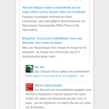
Αίμα και δάκρυα πλέον η εναλλακτική για την
χώρα, αλλά ο μόνος δρόμος προς την ελευθερία!
Εγχώριο ολιγαρχικό σύστημα και ξένοι
τοκογλύφοι, μας εγκλωβίζουν ψυχολογικά με την
Θαρτσερική προπαγάνδα TINA (There Is No
Alternative). ...
Μνημόνια: Ποια μέτρα επιβλήθηκαν, ποιοι μας
δάνεισαν, πού πήγαν τα λεφτά...
Μιας και περιμένουμε απο στιγμή σε στιγμή το 4ο
μνημόνιο , ας δούμε όλα τα στοιχεία για τα 3
προηγούμενα μέχρι τώρα...
Mic Mic
Δεν υπάρχει τέτοιο άρθρο στο planetnews
Λόγιος Ερμής | Η γνώση ξεκινάει με την αναζήτηση...: Ιδού οι 18 που χρωστούν 11 δις ευρώ!
Manos Sapountzakis
πιο δημοσιο και κουραφεξαλα γραφετε ειναι
ιδιωτικη επιχειρηση η πρωην εφορια που εγινε
ΑΑΔΕ στα χερια των δανειστων και μας πινει το
αιμα... για να πηγαινουν τα λεφτα εξω και οχι υπερ
του Ελληνικου...