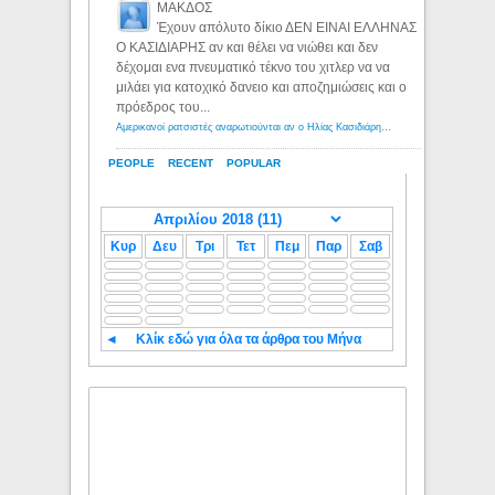
ΜΑΚΔΟΣ
Έχουν απόλυτο δίκιο ΔΕΝ ΕΙΝΑΙ ΕΛΛΗΝΑΣ
Ο ΚΑΣΙΔΙΑΡΗΣ αν και θέλει να νιώθει και δεν
δέχομαι ενα πνευματικό τέκνο του χιτλερ να να
μιλάει για κατοχικό δανειο και αποζημιώσεις και ο
πρόεδρος του...
Αμερικανοί ρατσιστές αναρωτιούνται αν ο Ηλίας Κασιδιάρης ανήκει στη λευκή φυλή... - Λόγιος Ερμής
PEOPLE
RECENT
POPULAR
Κυρ
Δευ
Τρι
Τετ
Πεμ
Παρ
Σαβ
◄
Κλίκ εδώ για όλα τα άρθρα του Μήνα