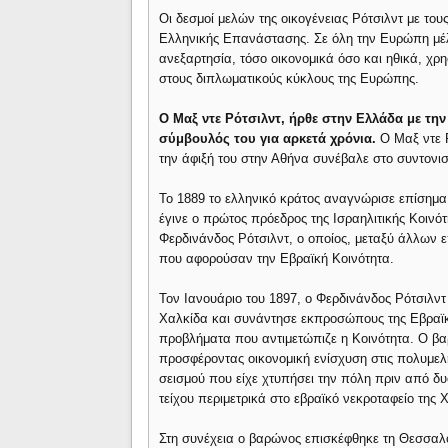
Οι δεσμοί μελών της οικογένειας Ρότσιλντ με τ
Ελληνικής Επανάστασης. Σε όλη την Ευρώπη μέλ
ανεξαρτησία, τόσο οικονομικά όσο και ηθικά, χρ
στους διπλωματικούς κύκλους της Ευρώπης.
Ο Μαξ ντε Ρότσιλντ, ήρθε στην Ελλάδα με την
σύμβουλός του για αρκετά χρόνια.
Ο Μαξ ντε Ρ
την άφιξή του στην Αθήνα συνέβαλε στο συντονι
Το 1889 το ελληνικό κράτος αναγνώρισε επίσημα 
έγινε ο πρώτος πρόεδρος της Ισραηλιτικής Κοιν
Φερδινάνδος Ρότσιλντ, ο οποίος, μεταξύ άλλων 
που αφορούσαν την Εβραϊκή Κοινότητα.
Τον Ιανουάριο του 1897, ο Φερδινάνδος Ρότσιλν
Χαλκίδα και συνάντησε εκπροσώπους της Εβραϊκής
προβλήματα που αντιμετώπιζε η Κοινότητα. Ο β
προσφέροντας οικονομική ενίσχυση στις πολυμελή
σεισμού που είχε χτυπήσει την πόλη πριν από δυ
τείχου περιμετρικά στο εβραϊκό νεκροταφείο της 
Στη συνέχεια ο βαρώνος επισκέφθηκε τη Θεσσαλο