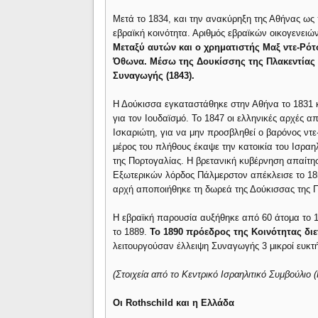
Μετά το 1834, και την ανακύρηξη της Αθήνας ως
εβραϊκή κοινότητα. Αριθμός εβραϊκών οικογενει
Μεταξύ αυτών και ο χρηματιστής Μαξ ντε-Ρότσ
Όθωνα. Μέσω της Δουκίσσης της Πλακεντίας 
Συναγωγής (1843).
Η Δούκισσα εγκαταστάθηκε στην Αθήνα το 1831 κ
για τον Ιουδαϊσμό. Το 1847 οι ελληνικές αρχές 
Ισκαριώτη, για να μην προσβληθεί ο βαρόνος ντε-
μέρος του πλήθους έκαψε την κατοικία του Ισραη
της Πορτογαλίας. Η βρετανική κυβέρνηση απαίτη
Εξωτερικών λόρδος Πάλμερστον απέκλεισε το 1850
αρχή αποποιήθηκε τη δωρεά της Δούκισσας της 
Η εβραϊκή παρουσία αυξήθηκε από 60 άτομα το 1
το 1889.
Το 1890 πρόεδρος της Κοινότητας διε
λειτουργούσαν έλλειψη Συναγωγής 3 μικροί ευκτήρ
(Στοιχεία από το Κεντρικό Ισραηλιτικό Συμβούλιο (
Οι Rothschild και η Ελλάδα