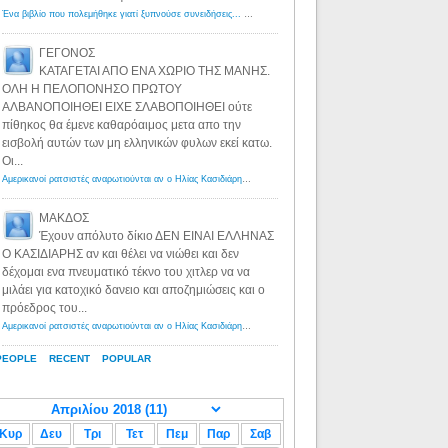
Ένα βιβλίο που πολεμήθηκε γιατί ξυπνούσε συνειδήσεις... - Λόγιος Ερμής | Η γνώση ξεκινάει με την αναζήτηση...
ΓΕΓΟΝΟΣ
ΚΑΤΑΓΕΤΑΙ ΑΠΟ ΕΝΑ ΧΩΡΙΟ ΤΗΣ ΜΑΝΗΣ.
ΟΛΗ Η ΠΕΛΟΠΟΝΗΣΟ ΠΡΩΤΟΥ
ΑΛΒΑΝΟΠΟΙΗΘΕΙ ΕΙΧΕ ΣΛΑΒΟΠΟΙΗΘΕΙ ούτε
πίθηκος θα έμενε καθαρόαιμος μετα απο την
εισβολή αυτών των μη ελληνικών φυλων εκεί κατω.
Οι...
Αμερικανοί ρατσιστές αναρωτιούνται αν ο Ηλίας Κασιδιάρης ανήκει στη λευκή φυλή... - Λόγιος Ερμής
·
8 yea
ΜΑΚΔΟΣ
Έχουν απόλυτο δίκιο ΔΕΝ ΕΙΝΑΙ ΕΛΛΗΝΑΣ
Ο ΚΑΣΙΔΙΑΡΗΣ αν και θέλει να νιώθει και δεν
δέχομαι ενα πνευματικό τέκνο του χιτλερ να να
μιλάει για κατοχικό δανειο και αποζημιώσεις και ο
πρόεδρος του...
Αμερικανοί ρατσιστές αναρωτιούνται αν ο Ηλίας Κασιδιάρης ανήκει στη λευκή φυλή... - Λόγιος Ερμής
·
8 yea
PEOPLE
RECENT
POPULAR
Κυρ
Δευ
Τρι
Τετ
Πεμ
Παρ
Σαβ