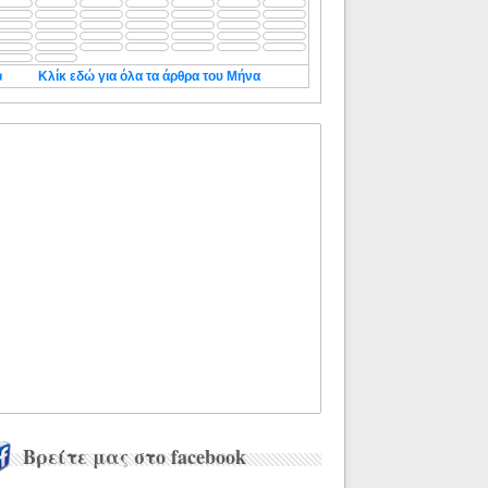
◄
Κλίκ εδώ για όλα τα άρθρα του Μήνα
Βρείτε μας στο facebook