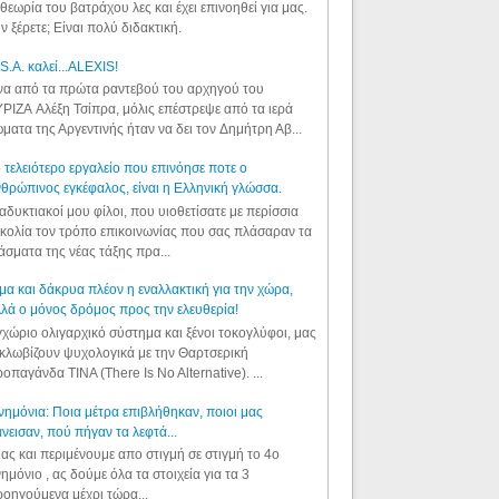
θεωρία του βατράχου λες και έχει επινοηθεί για μας.
ν ξέρετε; Είναι πολύ διδακτική.
S.A. καλεί...ALEXIS!
α από τα πρώτα ραντεβού του αρχηγού του
ΡΙΖΑ Αλέξη Τσίπρα, μόλις επέστρεψε από τα ιερά
ματα της Αργεντινής ήταν να δει τον Δημήτρη Αβ...
 τελειότερο εργαλείο που επινόησε ποτε ο
θρώπινος εγκέφαλος, είναι η Ελληνική γλώσσα.
αδυκτιακοί μου φίλοι, που υιοθετίσατε με περίσσια
κολία τον τρόπο επικοινωνίας που σας πλάσαραν τα
άσματα της νέας τάξης πρα...
μα και δάκρυα πλέον η εναλλακτική για την χώρα,
λά ο μόνος δρόμος προς την ελευθερία!
χώριο ολιγαρχικό σύστημα και ξένοι τοκογλύφοι, μας
κλωβίζουν ψυχολογικά με την Θαρτσερική
οπαγάνδα TINA (There Is No Alternative). ...
ημόνια: Ποια μέτρα επιβλήθηκαν, ποιοι μας
νεισαν, πού πήγαν τα λεφτά...
ας και περιμένουμε απο στιγμή σε στιγμή το 4ο
ημόνιο , ας δούμε όλα τα στοιχεία για τα 3
οηγούμενα μέχρι τώρα...