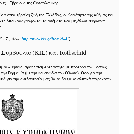
τους Εβραίους της Θεσσαλονίκης.
λντ στην εβραϊκή ζωή της Ελλάδας, οι Κοινότητες της Αθήνας και
λάκες όπου αναγράφονται τα ονόματα των μεγάλων ευεργετών,
.
Κ.Ι.Σ.) Λινκ:
http://www.kis.gr/Itemid=41
)
Συμβούλιο (ΚΙΣ) και Rothschild
η εν Αθήναις Ισραηλιτική Αδελφότητα με πρόεδρο τον Τσάρλς
 την Γερμανία (με την κουστωδία του Όθωνα). Όσο για την
θικά για την ανεξαρτησία μας θα τα δούμε αναλυτικά παρακάτω.