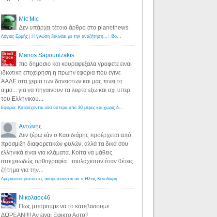
Mic Mic
Δεν υπάρχει τέτοιο άρθρο στο planetnews
Λόγιος Ερμής | Η γνώση ξεκινάει με την αναζήτηση...: Ιδού οι 18 που χρωστούν 11 δις ευρώ!
·
6 years ago
Manos Sapountzakis
πιο δημοσιο και κουραφεξαλα γραφετε ειναι
ιδιωτικη επιχειρηση η πρωην εφορια που εγινε
ΑΑΔΕ στα χερια των δανειστων και μας πινει το
αιμα... για να πηγαινουν τα λεφτα εξω και οχι υπερ
του Ελληνικου...
Εφορία: Κατάσχονται όλα ύστερα από 30 μέρες και χωρίς δικαστικές αποφάσεις - Λόγιος Ερμής
·
6 years ag
Αντώνης
Δεν ξέρω εάν ο Κασιδιάρης προέρχεται από
πρόσμιξη διαφορετικών φυλών, αλλά τα δικά σου
ελληνικά είναι για κλάματα. Κοίτα να μάθεις
στοιχειωδώς ορθογραφία...τουλάχιστον όταν θέτεις
ζήτημα για την...
Αμερικανοί ρατσιστές αναρωτιούνται αν ο Ηλίας Κασιδιάρης ανήκει στη λευκή φυλή... - Λόγιος Ερμής
·
7 yea
Νικολαος46
Πως μπορουμε να το κατεβασουμε
ΔΩΡΕΑΝ!!!! Αν ειναι Εφικτο Αυτο?