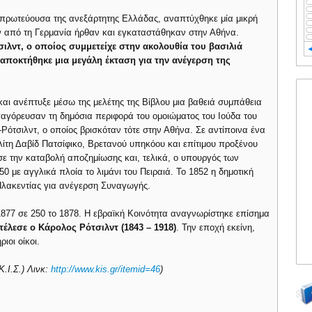
 πρωτεύουσα της ανεξάρτητης Ελλάδας, αναπτύχθηκε μία μικρή
ών από τη Γερμανία ήρθαν και εγκαταστάθηκαν στην Αθήνα.
ιλντ, ο οποίος συμμετείχε στην ακολουθία του βασιλιά
αποκτήθηκε μια μεγάλη έκταση για την ανέγερση της
αι ανέπτυξε μέσω της μελέτης της Βίβλου μια βαθειά συμπάθεια
απαγόρευσαν τη δημόσια περιφορά του ομοιώματος του Ιούδα του
Ρότσιλντ, ο οποίος βρισκόταν τότε στην Αθήνα. Σε αντίποινα ένα
λίτη Δαβίδ Πατσίφικο, Βρετανού υπηκόου και επίτιμου προξένου
σε την καταβολή αποζημίωσης και, τελικά, ο υπουργός των
 με αγγλικά πλοία το λιμάνι του Πειραιά. Το 1852 η δημοτική
Πλακεντίας για ανέγερση Συναγωγής.
877 σε 250 το 1878. Η εβραϊκή Κοινότητα αναγνωρίστηκε επίσημα
τέλεσε ο Κάρολος Ρότσιλντ (1843 – 1918)
. Την εποχή εκείνη,
ιοι οίκοι.
Κ.Ι.Σ.) Λινκ:
http://www.kis.gr/itemid=46
)