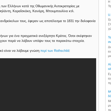
Η 
 των Ελλήνων κατά της Οθωμανικής Αυτοκρατορίας με
Τη
ψηλάντη, Καραΐσκάκη, Κανάρη, Μπουμπουλίνα κτλ.
U.
Έν
 ανδρείκελων τους, έφεραν ως αποτέλεσμα το 1831 την δολοφονία
ΣΥ
χώ
λήνων για ένα πραγματικά ανεξάρτητο Κράτος. Όσοι σκέφτηκαν
Το
 έχουν παρά να λάβουν υπόψιν τους τα παρακάτω στοιχεία.
αν
Δι
ικό είναι να λάβουμε γνώση
περί των Rothschild
:
ευ
μι
Αί
αλ
Εγ
εγ
πρ
Μν
δά
Μι
μν
πρ