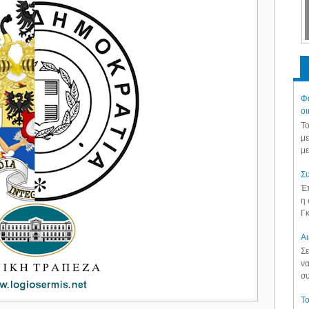
Φά
οι
Το
με
με
Συ
Έπ
η 
Γκ
Aι
Σε
να
συ
Το