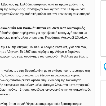
ους Εβραίους της Ελλάδας υπάρχουν από τα πρώτα χρόνια της
η της οικογένειας υποστήριζαν των αγώνα των Ελλήνων για
ησιμοποιώντας την πολιτική καθώς και την κοινωνική τους επιρροή
 ακολουθία του Βασιλιά Όθωνα και διετέλεσε οικονομικός
ότσιλντ ήταν περήφανος για την εβραϊκή καταγωγή του και με
σμό μιας μικρής αλλά σημαντικής Κοινότητας Ασκεναζί Εβραίων.
την Ι.Κ. της Αθήνας. Το 1890 ο Τσάρλς Ρότσιλντ, γιος του Μαξ,
ότητας Αθηνών. Το 1897 επισκέφθηκε την Αθήνα ο βαρώνος
επαφών που είχε, συνάντησε τον υπουργό Ι. Κολλέτη για θέματα
τ πηγαίνοντας στη Θεσσαλονίκη με το σκάφος του, σταμάτησε στη
 Κοινότητας, οι οποίοι του έθεσαν τα οικονομικά κυρίως
αρώνος ανταποκρίθηκε άμεσα στην έκκληση της Κοινότητας
ς οικογένειες που είχαν μείνει άστεγες λόγω του καταστροφικού
όμιση χρόνια. Επίσης, συνέβαλε οικονομικά στην κατασκευή ενός
Χαλκίδας.
νίκη, όπου ασχολήθηκε με επιχειρηματικές δραστηριότητες,