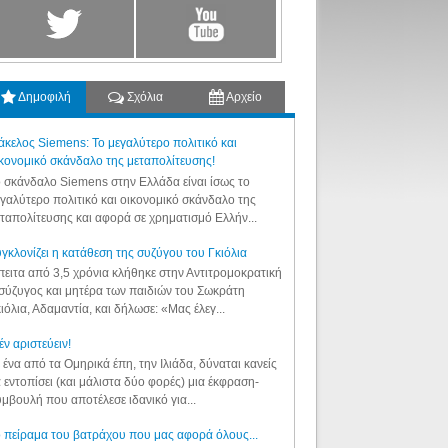
Δημοφιλή
Σχόλια
Αρχείο
κελος Siemens: Το μεγαλύτερο πολιτικό και
κονομικό σκάνδαλο της μεταπολίτευσης!
 σκάνδαλο Siemens στην Ελλάδα είναι ίσως το
γαλύτερο πολιτικό και οικονομικό σκάνδαλο της
ταπολίτευσης και αφορά σε χρηματισμό Ελλήν...
γκλονίζει η κατάθεση της συζύγου του Γκιόλια
ειτα από 3,5 χρόνια κλήθηκε στην Αντιτρομοκρατική
σύζυγος και μητέρα των παιδιών του Σωκράτη
ιόλια, Αδαμαντία, και δήλωσε: «Μας έλεγ...
έν αριστεύειν!
 ένα από τα Ομηρικά έπη, την Ιλιάδα, δύναται κανείς
 εντοπίσει (και μάλιστα δύο φορές) μια έκφραση-
μβουλή που αποτέλεσε ιδανικό για...
 πείραμα του βατράχου που μας αφορά όλους...