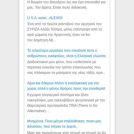
Η θεωρία του βατράχου λες και έχει επινοηθεί για
μας. Την ξέρετε; Είναι πολύ διδακτική.
U.S.A. καλεί...ALEXIS!
Ένα από τα πρώτα ραντεβού του αρχηγού του
ΣΥΡΙΖΑ Αλέξη Τσίπρα, μόλις επέστρεψε από τα
ιερά χώματα της Αργεντινής ήταν να δει
τον Δημήτρη Αβ...
Το τελειότερο εργαλείο που επινόησε ποτε ο
ανθρώπινος εγκέφαλος, είναι η Ελληνική γλώσσα.
Διαδυκτιακοί μου φίλοι, που υιοθετίσατε με
περίσσια ευκολία τον τρόπο επικοινωνίας που
σας πλάσαραν τα μιάσματα της νέας τάξης πρα...
Αίμα και δάκρυα πλέον η εναλλακτική για την
χώρα, αλλά ο μόνος δρόμος προς την ελευθερία!
Εγχώριο ολιγαρχικό σύστημα και ξένοι
τοκογλύφοι, μας εγκλωβίζουν ψυχολογικά με την
Θαρτσερική προπαγάνδα TINA (There Is No
Alternative). ...
Μνημόνια: Ποια μέτρα επιβλήθηκαν, ποιοι μας
δάνεισαν, πού πήγαν τα λεφτά...
Μιας και περιμένουμε απο στιγμή σε στιγμή το 4ο