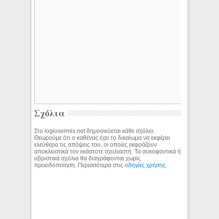
Σχόλια
Στο logiosermis.net δημοσιεύεται κάθε σχόλιο.
Θεωρούμε ότι ο καθένας έχει το δικαίωμα να εκφέρει
ελεύθερα τις απόψεις του, οι οποίες εκφράζουν
αποκλειστικά τον εκάστοτε σχολιαστή. Τα συκοφαντικά ή
υβριστικά σχόλια θα διαγράφονται χωρίς
προειδοποίηση. Περισσότερα στις
οδηγίες χρήσης
.