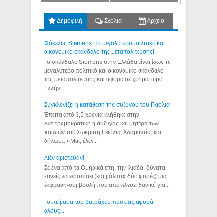
Δημοφιλή
Σχόλια
Αρχείο
Φάκελος Siemens: Το μεγαλύτερο πολιτικό και
οικονομικό σκάνδαλο της μεταπολίτευσης!
Το σκάνδαλο Siemens στην Ελλάδα είναι ίσως το
μεγαλύτερο πολιτικό και οικονομικό σκάνδαλο
της μεταπολίτευσης και αφορά σε χρηματισμό
Ελλήν...
Συγκλονίζει η κατάθεση της συζύγου του Γκιόλια
Έπειτα από 3,5 χρόνια κλήθηκε στην
Αντιτρομοκρατική η σύζυγος και μητέρα των
παιδιών του Σωκράτη Γκιόλια, Αδαμαντία, και
δήλωσε: «Μας έλεγ...
Aιέν αριστεύειν!
Σε ένα από τα Ομηρικά έπη, την Ιλιάδα, δύναται
κανείς να εντοπίσει (και μάλιστα δύο φορές) μια
έκφραση-συμβουλή που αποτέλεσε ιδανικό για...
Το πείραμα του βατράχου που μας αφορά
όλους...