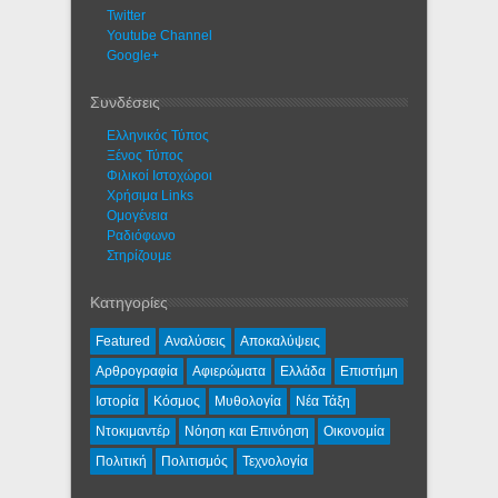
Twitter
Youtube Channel
Google+
Συνδέσεις
Ελληνικός Τύπος
Ξένος Τύπος
Φιλικοί Ιστοχώροι
Χρήσιμα Links
Ομογένεια
Ραδιόφωνο
Στηρίζουμε
Κατηγορίες
Featured
Αναλύσεις
Αποκαλύψεις
Αρθρογραφία
Αφιερώματα
Ελλάδα
Επιστήμη
Ιστορία
Κόσμος
Μυθολογία
Νέα Τάξη
Ντοκιμαντέρ
Νόηση και Επινόηση
Οικονομία
Πολιτική
Πολιτισμός
Τεχνολογία