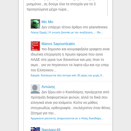
μνημόνιο , ας δούμε όλα τα στοιχεία για τα 3
προηγούμενα μέχρι τώρα...
Mic Mic
Δεν υπάρχει τέτοιο άρθρο στο planetnews
Λόγιος Ερμής | Η γνώση ξεκινάει με την αναζήτηση...: Ιδού οι 18 που χρωστούν 11 δις ευρώ!
Manos Sapountzakis
πιο δημοσιο και κουραφεξαλα γραφετε ειναι
ιδιωτικη επιχειρηση η πρωην εφορια που εγινε
ΑΑΔΕ στα χερια των δανειστων και μας πινει το
αιμα... για να πηγαινουν τα λεφτα εξω και οχι υπερ
του Ελληνικου...
Εφορία: Κατάσχονται όλα ύστερα από 30 μέρες και χωρίς δικαστικές αποφάσεις - Λόγιος Ερμής
Αντώνης
Δεν ξέρω εάν ο Κασιδιάρης προέρχεται από
πρόσμιξη διαφορετικών φυλών, αλλά τα δικά σου
ελληνικά είναι για κλάματα. Κοίτα να μάθεις
στοιχειωδώς ορθογραφία...τουλάχιστον όταν θέτεις
ζήτημα για την...
Αμερικανοί ρατσιστές αναρωτιούνται αν ο Ηλίας Κασιδιάρης ανήκει στη λευκή φυλή... - Λόγιος Ερμής
Νικολαος46