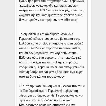
έχουν ήδη μπει στο στόχαστρο των Γερμανών»,
-καταθέσεις νοικοκυριών και επιχειρήσεων
ανέρχονται σε 163.4 δισ-, ακόμα μέχρι πίνακες
ζωγραφικής και κοσμήματα των οποίων όμως
δεν μπορούν να εκτιμήσουν την αξία τους!
Το δημοσίευμα επικαλούμενο λεγόμενα
Γερμανού αξιωματούχου που βρίσκεται στην
Ελλάδα και ο οποίος επισήμανε στο περιοδικό
ότι «Η Ελλάδα έχει τεράστιο πλούτο» καθώς
και ότι δεν «πρόκειται να χαρίσουν στους
Ελληνες
ούτε ένα ευρώ» απ’ τα τοκογλυφικά
δάνεια που έχει πάρει το ελληνικό κράτος,
γράφει ότι η Γερμανία θέλει «να αποφύγει κάθε
πιθανή βλάβη και να μην χάσει ούτε ένα ευρώ
από τα δανεικά και τους τόκους».
Σ’ αυτή την κατεύθυνση και σύμφωνα πάντα με
το ίδιο δημοσίευμα η Γερμανική κυβέρνηση
πίεσε για να δημιουργηθεί Περιουσιολόγιο, και
προθυμότατα ο αρμόδιος υφυπουργός
Μαυραγάνης
όρισε μια επιτροπή για να