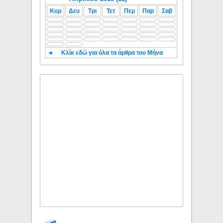
Κυρ
Δευ
Τρι
Τετ
Πεμ
Παρ
Σαβ
◄
Κλίκ εδώ για όλα τα άρθρα του Μήνα