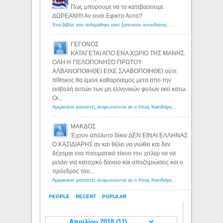
Πως μπορουμε να το κατεβασουμε
ΔΩΡΕΑΝ!!!! Αν ειναι Εφικτο Αυτο?
Ένα βιβλίο που πολεμήθηκε γιατί ξυπνούσε συνειδήσεις... - Λόγιος Ερμής | Η γνώση ξεκινάει με την αναζήτηση...
ΓΕΓΟΝΟΣ
ΚΑΤΑΓΕΤΑΙ ΑΠΟ ΕΝΑ ΧΩΡΙΟ ΤΗΣ ΜΑΝΗΣ.
ΟΛΗ Η ΠΕΛΟΠΟΝΗΣΟ ΠΡΩΤΟΥ
ΑΛΒΑΝΟΠΟΙΗΘΕΙ ΕΙΧΕ ΣΛΑΒΟΠΟΙΗΘΕΙ ούτε
πίθηκος θα έμενε καθαρόαιμος μετα απο την
εισβολή αυτών των μη ελληνικών φυλων εκεί κατω.
Οι...
Αμερικανοί ρατσιστές αναρωτιούνται αν ο Ηλίας Κασιδιάρης ανήκει στη λευκή φυλή... - Λόγιος Ερμής
ΜΑΚΔΟΣ
Έχουν απόλυτο δίκιο ΔΕΝ ΕΙΝΑΙ ΕΛΛΗΝΑΣ
Ο ΚΑΣΙΔΙΑΡΗΣ αν και θέλει να νιώθει και δεν
δέχομαι ενα πνευματικό τέκνο του χιτλερ να να
μιλάει για κατοχικό δανειο και αποζημιώσεις και ο
πρόεδρος του...
Αμερικανοί ρατσιστές αναρωτιούνται αν ο Ηλίας Κασιδιάρης ανήκει στη λευκή φυλή... - Λόγιος Ερμής
PEOPLE
RECENT
POPULAR