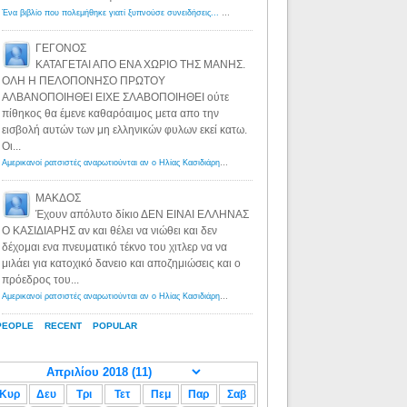
Ένα βιβλίο που πολεμήθηκε γιατί ξυπνούσε συνειδήσεις... - Λόγιος Ερμής | Η γνώση ξεκινάει με την αναζήτηση...
ΓΕΓΟΝΟΣ
ΚΑΤΑΓΕΤΑΙ ΑΠΟ ΕΝΑ ΧΩΡΙΟ ΤΗΣ ΜΑΝΗΣ.
ΟΛΗ Η ΠΕΛΟΠΟΝΗΣΟ ΠΡΩΤΟΥ
ΑΛΒΑΝΟΠΟΙΗΘΕΙ ΕΙΧΕ ΣΛΑΒΟΠΟΙΗΘΕΙ ούτε
πίθηκος θα έμενε καθαρόαιμος μετα απο την
εισβολή αυτών των μη ελληνικών φυλων εκεί κατω.
Οι...
Αμερικανοί ρατσιστές αναρωτιούνται αν ο Ηλίας Κασιδιάρης ανήκει στη λευκή φυλή... - Λόγιος Ερμής
·
8 yea
ΜΑΚΔΟΣ
Έχουν απόλυτο δίκιο ΔΕΝ ΕΙΝΑΙ ΕΛΛΗΝΑΣ
Ο ΚΑΣΙΔΙΑΡΗΣ αν και θέλει να νιώθει και δεν
δέχομαι ενα πνευματικό τέκνο του χιτλερ να να
μιλάει για κατοχικό δανειο και αποζημιώσεις και ο
πρόεδρος του...
Αμερικανοί ρατσιστές αναρωτιούνται αν ο Ηλίας Κασιδιάρης ανήκει στη λευκή φυλή... - Λόγιος Ερμής
·
8 yea
PEOPLE
RECENT
POPULAR
Κυρ
Δευ
Τρι
Τετ
Πεμ
Παρ
Σαβ