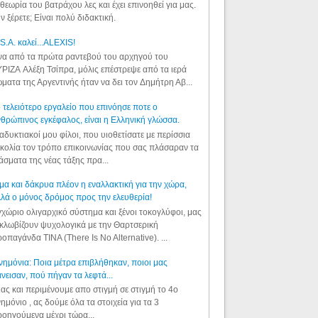
θεωρία του βατράχου λες και έχει επινοηθεί για μας.
ν ξέρετε; Είναι πολύ διδακτική.
S.A. καλεί...ALEXIS!
α από τα πρώτα ραντεβού του αρχηγού του
ΡΙΖΑ Αλέξη Τσίπρα, μόλις επέστρεψε από τα ιερά
ματα της Αργεντινής ήταν να δει τον Δημήτρη Αβ...
 τελειότερο εργαλείο που επινόησε ποτε ο
θρώπινος εγκέφαλος, είναι η Ελληνική γλώσσα.
αδυκτιακοί μου φίλοι, που υιοθετίσατε με περίσσια
κολία τον τρόπο επικοινωνίας που σας πλάσαραν τα
άσματα της νέας τάξης πρα...
μα και δάκρυα πλέον η εναλλακτική για την χώρα,
λά ο μόνος δρόμος προς την ελευθερία!
χώριο ολιγαρχικό σύστημα και ξένοι τοκογλύφοι, μας
κλωβίζουν ψυχολογικά με την Θαρτσερική
οπαγάνδα TINA (There Is No Alternative). ...
ημόνια: Ποια μέτρα επιβλήθηκαν, ποιοι μας
νεισαν, πού πήγαν τα λεφτά...
ας και περιμένουμε απο στιγμή σε στιγμή το 4ο
ημόνιο , ας δούμε όλα τα στοιχεία για τα 3
οηγούμενα μέχρι τώρα...