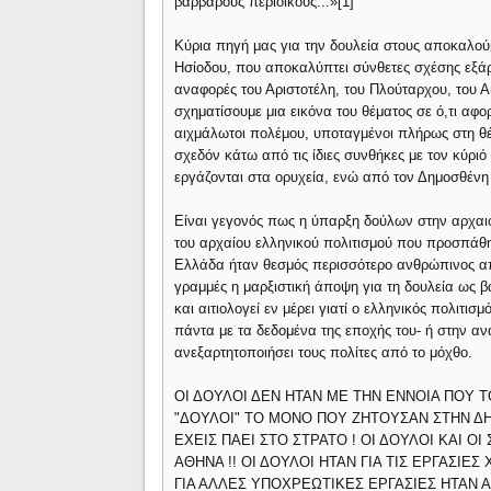
βαρβάρους περιοίκους...»[1]
Κύρια πηγή μας για την δουλεία στους αποκαλούμ
Ησίοδου, που αποκαλύπτει σύνθετες σχέσης εξά
αναφορές του Αριστοτέλη, του Πλούταρχου, του Αι
σχηματίσουμε μια εικόνα του θέματος σε ό,τι αφο
αιχμάλωτοι πολέμου, υποταγμένοι πλήρως στη θέ
σχεδόν κάτω από τις ίδιες συνθήκες με τον κύριό 
εργάζονται στα ορυχεία, ενώ από τον Δημοσθένη 
Είναι γεγονός πως η ύπαρξη δούλων στην αρχαι
του αρχαίου ελληνικού πολιτισμού που προσπάθ
Ελλάδα ήταν θεσμός περισσότερο ανθρώπινος απ'
γραμμές η μαρξιστική άποψη για τη δουλεία ως β
και αιτιολογεί εν μέρει γιατί ο ελληνικός πολι
πάντα με τα δεδομένα της εποχής του- ή στην α
ανεξαρτητοποιήσει τους πολίτες από το μόχθο.
ΟΙ ΔΟΥΛΟΙ ΔΕΝ ΗΤΑΝ ΜΕ ΤΗΝ ΕΝΝΟΙΑ ΠΟΥ Τ
"ΔΟΥΛΟΙ" ΤΟ ΜΟΝΟ ΠΟΥ ΖΗΤΟΥΣΑΝ ΣΤΗΝ ΔΗΜ
ΕΧΕΙΣ ΠΑΕΙ ΣΤΟ ΣΤΡΑΤΟ ! ΟΙ ΔΟΥΛΟΙ ΚΑΙ 
ΑΘΗΝΑ !! ΟΙ ΔΟΥΛΟΙ ΗΤΑΝ ΓΙΑ ΤΙΣ ΕΡΓΑΣΙΕΣ
ΓΙΑ ΑΛΛΕΣ ΥΠΟΧΡΕΩΤΙΚΕΣ ΕΡΓΑΣΙΕΣ ΗΤΑΝ 