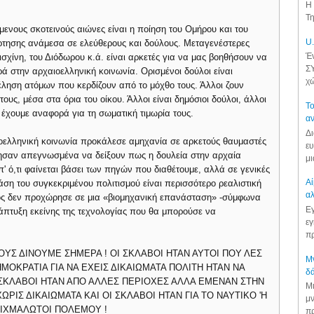
Η 
Τη
ενους σκοτεινούς αιώνες είναι η ποίηση του Ομήρου και του
U.
ρτησης ανάμεσα σε ελεύθερους και δούλους. Μεταγενέστερες
Έν
σχίνη, του Διόδωρου κ.ά. είναι αρκετές για να μας βοηθήσουν να
ΣΥ
ρά στην αρχαιοελληνική κοινωνία. Ορισμένοι δούλοι είναι
χώ
ληση ατόμων που κερδίζουν από το μόχθο τους. Άλλοι ζουν
τους, μέσα στα όρια του οίκου. Άλλοι είναι δημόσιοι δούλοι, άλλοι
Το
έχουμε αναφορά για τη σωματική τιμωρία τους.
αν
Δι
οελληνική κοινωνία προκάλεσε αμηχανία σε αρκετούς θαυμαστές
ευ
ησαν απεγνωσμένα να δείξουν πως η δουλεία στην αρχαία
μι
 ό,τι φαίνεται βάσει των πηγών που διαθέτουμε, αλλά σε γενικές
Αί
άση του συγκεκριμένου πολιτισμού είναι περισσότερο ρεαλιστική
αλ
τισμός δεν προχώρησε σε μια «βιομηχανική επανάσταση» -σύμφωνα
Εγ
νάπτυξη εκείνης της τεχνολογίας που θα μπορούσε να
εγ
πρ
ΟΥΣ ΔΙΝΟΥΜΕ ΣΗΜΕΡΑ ! ΟΙ ΣΚΛΑΒΟΙ ΗΤΑΝ ΑΥΤΟΙ ΠΟΥ ΛΕΣ
Μν
ΟΚΡΑΤΙΑ ΓΙΑ ΝΑ ΕΧΕΙΣ ΔΙΚΑΙΩΜΑΤΑ ΠΟΛΙΤΗ ΗΤΑΝ ΝΑ
δά
ΟΙ ΣΚΛΑΒΟΙ ΗΤΑΝ ΑΠΟ ΑΛΛΕΣ ΠΕΡΙΟΧΕΣ ΑΛΛΑ ΕΜΕΝΑΝ ΣΤΗΝ
Μι
 ΧΩΡΙΣ ΔΙΚΑΙΩΜΑΤΑ ΚΑΙ ΟΙ ΣΚΛΑΒΟΙ ΗΤΑΝ ΓΙΑ ΤΟ ΝΑΥΤΙΚΟ 'Η
μν
ΑΙΧΜΑΛΩΤΟΙ ΠΟΛΕΜΟΥ !
πρ