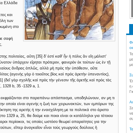
αία Ελλάδα
τες και
όλη των
ερωμένη στο
με σαφή
Φά
ς.
οι
Το
ς πολιτείας, αὕτη [35] δ' ἐστί καθ' ἧν ἡ πόλις ἃν εἴη μάλιστ'
με
δύνατον ὑπάρχειν εἴρηται πρότερον, φανερόν ἐκ τούτων ὡς ἐν τῇ
με
ικαίους ἄνδρας ἁπλῶς, αλλὰ μὴ πρὸς τὴν ὑπόθεσιν, οὔτε
λίτας (αγενὴς γὰρ ὁ τοιοῦτος βίος καὶ πρὸς ἀρετὴν ὑπεναντίος),
Συ
1] (δεῖ γὰρ σχολῆς καὶ πρὸς τὴν γένεσιν τῆς ἀρετῆς καὶ πρὸς τὰς
Έπ
, 1328 b, 35 -1329 a, 1.
η 
Γκ
ως εκφράζονται στο παραπάνω απόσπασμα, υποδηλώνουν, αν μη τι
Aι
την οποία είναι αγενής η ζωή των χειρωνακτών, των εμπόρων της
Σε
κτηση της αρετής ή την ενασχόληση με τα πολιτικά στο άριστο
να
ο 1329 a, 25, θα δούμε και ποιοι είναι οι κατάλληλοι για τέτοιου
συ
βαροι περίοικοι, τις οποίες ωστόσο θεωρεί απαραίτητες για την
ι τούτων, εἴπερ ἀναγκαῖον εἶναι τοὺς γεωργοὺς δούλους ἢ
Το