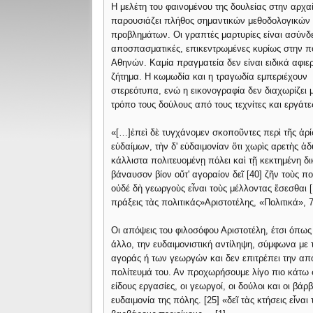
Η μελέτη του φαινομένου της δουλείας στην αρχ
παρουσιάζει πλήθος σημαντικών μεθοδολογικών
προβλημάτων. Οι γραπτές μαρτυρίες είναι ασύνδε
αποσπασματικές, επικεντρωμένες κυρίως στην π
Αθηνών. Καμία πραγματεία δεν είναι ειδικά αφι
ζήτημα. Η κωμωδία και η τραγωδία εμπεριέχουν
στερεότυπα, ενώ η εικονογραφία δεν διαχωρίζει 
τρόπο τους δούλους από τους τεχνίτες και εργάτε
«[…]ἐπεὶ δὲ τυγχάνομεν σκοποῦντες περὶ τῆς ἀρίστη
εὐδαίμων, τὴν δ' εὐδαιμονίαν ὅτι χωρὶς αρετὴς ἀ
κάλλιστα πολιτευομένῃ πόλει καὶ τῇ κεκτημένη δ
βάναυσον βίον οὔτ' αγοραίον δεῖ [40] ζῆν τοὺς πο
οὐδέ δὴ γεωργοὺς εἶναι τοὺς μέλλοντας ἔσεσθαι [
πράξεις τὰς πολιτικάς»Αριστοτέλης, «Πολιτικά», 7
Οι απόψεις του φιλοσόφου Αριστοτέλη, έτσι όπ
άλλο, την ευδαιμονιστική αντίληψη, σύμφωνα με 
αγοράς ή των γεωργών και δεν επιτρέπει την από
πολίτευμά του. Αν προχωρήσουμε λίγο πιο κάτω στ
είδους εργασίες, οι γεωργοί, οι δούλοι και οι βάρ
ευδαιμονία της πόλης. [25] «δεῖ τὰς κτήσεις εἶνα