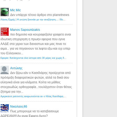
Mic Mic
Δεν υπάρχει τέτοιο άρθρο στο planetnews
Λόγιος Ερμής | Η γνώση ξεκινάει με την αναζήτηση...: Ιδού οι 18 που χρωστούν 11 δις ευρώ!
·
6 years ago
Manos Sapountzakis
πιο δημοσιο και κουραφεξαλα γραφετε ειναι
ιδιωτικη επιχειρηση η πρωην εφορια που εγινε
ΑΑΔΕ στα χερια των δανειστων και μας πινει το
αιμα... για να πηγαινουν τα λεφτα εξω και οχι υπερ
του Ελληνικου...
Εφορία: Κατάσχονται όλα ύστερα από 30 μέρες και χωρίς δικαστικές αποφάσεις - Λόγιος Ερμής
·
6 years ag
Αντώνης
Δεν ξέρω εάν ο Κασιδιάρης προέρχεται από
πρόσμιξη διαφορετικών φυλών, αλλά τα δικά σου
ελληνικά είναι για κλάματα. Κοίτα να μάθεις
στοιχειωδώς ορθογραφία...τουλάχιστον όταν θέτεις
ζήτημα για την...
Αμερικανοί ρατσιστές αναρωτιούνται αν ο Ηλίας Κασιδιάρης ανήκει στη λευκή φυλή... - Λόγιος Ερμής
·
7 yea
Νικολαος46
Πως μπορουμε να το κατεβασουμε
ΔΩΡΕΑΝ!!!! Αν ειναι Εφικτο Αυτο?