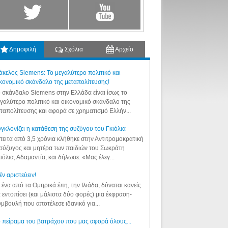
Δημοφιλή
Σχόλια
Αρχείο
κελος Siemens: Το μεγαλύτερο πολιτικό και
κονομικό σκάνδαλο της μεταπολίτευσης!
 σκάνδαλο Siemens στην Ελλάδα είναι ίσως το
γαλύτερο πολιτικό και οικονομικό σκάνδαλο της
ταπολίτευσης και αφορά σε χρηματισμό Ελλήν...
γκλονίζει η κατάθεση της συζύγου του Γκιόλια
ειτα από 3,5 χρόνια κλήθηκε στην Αντιτρομοκρατική
σύζυγος και μητέρα των παιδιών του Σωκράτη
ιόλια, Αδαμαντία, και δήλωσε: «Μας έλεγ...
έν αριστεύειν!
 ένα από τα Ομηρικά έπη, την Ιλιάδα, δύναται κανείς
 εντοπίσει (και μάλιστα δύο φορές) μια έκφραση-
μβουλή που αποτέλεσε ιδανικό για...
 πείραμα του βατράχου που μας αφορά όλους...