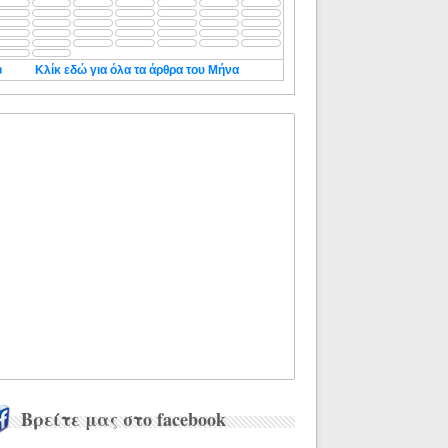
◄
Κλίκ εδώ για όλα τα άρθρα του Μήνα
Βρείτε μας στο facebook