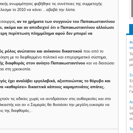
τικής ανωριμότητας φοβήθηκε τις συνέπειες της συμμετοχής
εσμα το 2010 να κάνει ...αβαβά την λίστα.
ιτουργοί
, αν τα χρήματα των συγγενών του Παπακωσταντίνου
αι, ακόμα και αν αποδειχτεί ότι ο Παπακωσταντίνου αλλοίωσε
ρότερη περίπτωση πλημμέλημα αφού δεν μπορεί να
Φά
οι
νός ρόλος ανώτατου και ανίκανου δικαστικού
που από το
Το
ηση με το διεφθαρμένο πολιτικό και επιχειρηματικό σύστημα,
με
ικής διαφθοράς στον ανόητο Παπακωσταντίνου
και να διασώσει
με
ρα στη χρεοκοπία.
Συ
ργός έχει αναλάβει εργολαβικά, αξιοποιώντας το θόρυβο και
Έπ
η 
α «καθαρίσει» δικαστικά κάποιες καραμπινάτες απάτες.
Γκ
χτούν τις αδικίες χωρίς να αντιδράσουν στις αυθαιρεσίες και στο
Aι
δικαστής και αν ο Σαμαράς θα θυσιάσει την μεγάλη ευκαιρία να
Σε
ις της διαφθοράς...
να
συ
Το