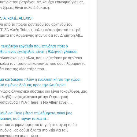
θεωρία του βατράχου λες και έχει επινοηθεί για μας.
ν ξέρετε; Είναι πολύ διδακτική.
S.A. καλεί...ALEXIS!
α από τα πρώτα ραντεβού του αρχηγού του
ΡΙΖΑ Αλέξη Τσίπρα, μόλις επέστρεψε από τα ιερά
ματα της Αργεντινής ήταν να δει τον Δημήτρη Αβ...
 τελειότερο εργαλείο που επινόησε ποτε ο
θρώπινος εγκέφαλος, είναι η Ελληνική γλώσσα.
αδυκτιακοί μου φίλοι, που υιοθετίσατε με περίσσια
κολία τον τρόπο επικοινωνίας που σας πλάσαραν τα
άσματα της νέας τάξης πρα...
μα και δάκρυα πλέον η εναλλακτική για την χώρα,
λά ο μόνος δρόμος προς την ελευθερία!
χώριο ολιγαρχικό σύστημα και ξένοι τοκογλύφοι, μας
κλωβίζουν ψυχολογικά με την Θαρτσερική
οπαγάνδα TINA (There Is No Alternative). ...
ημόνια: Ποια μέτρα επιβλήθηκαν, ποιοι μας
νεισαν, πού πήγαν τα λεφτά...
ας και περιμένουμε απο στιγμή σε στιγμή το 4ο
ημόνιο , ας δούμε όλα τα στοιχεία για τα 3
οηγούμενα μέχρι τώρα...