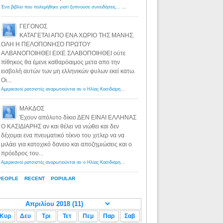
Ένα βιβλίο που πολεμήθηκε γιατί ξυπνούσε συνειδήσεις... - Λόγιος Ερμής | Η γνώση ξεκινάει με την αναζήτηση...
ΓΕΓΟΝΟΣ
ΚΑΤΑΓΕΤΑΙ ΑΠΟ ΕΝΑ ΧΩΡΙΟ ΤΗΣ ΜΑΝΗΣ.
ΟΛΗ Η ΠΕΛΟΠΟΝΗΣΟ ΠΡΩΤΟΥ
ΑΛΒΑΝΟΠΟΙΗΘΕΙ ΕΙΧΕ ΣΛΑΒΟΠΟΙΗΘΕΙ ούτε
πίθηκος θα έμενε καθαρόαιμος μετα απο την
εισβολή αυτών των μη ελληνικών φυλων εκεί κατω.
Οι...
Αμερικανοί ρατσιστές αναρωτιούνται αν ο Ηλίας Κασιδιάρης ανήκει στη λευκή φυλή... - Λόγιος Ερμής
·
8 yea
ΜΑΚΔΟΣ
Έχουν απόλυτο δίκιο ΔΕΝ ΕΙΝΑΙ ΕΛΛΗΝΑΣ
Ο ΚΑΣΙΔΙΑΡΗΣ αν και θέλει να νιώθει και δεν
δέχομαι ενα πνευματικό τέκνο του χιτλερ να να
μιλάει για κατοχικό δανειο και αποζημιώσεις και ο
πρόεδρος του...
Αμερικανοί ρατσιστές αναρωτιούνται αν ο Ηλίας Κασιδιάρης ανήκει στη λευκή φυλή... - Λόγιος Ερμής
·
8 yea
PEOPLE
RECENT
POPULAR
Κυρ
Δευ
Τρι
Τετ
Πεμ
Παρ
Σαβ