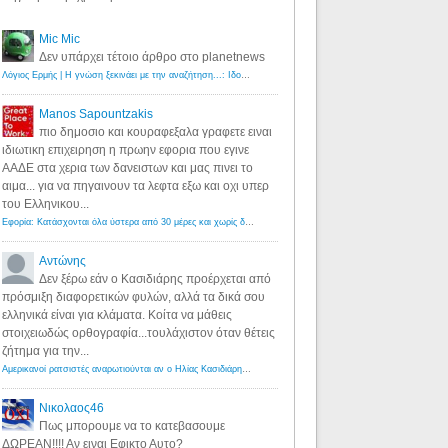
Mic Mic
Δεν υπάρχει τέτοιο άρθρο στο planetnews
Λόγιος Ερμής | Η γνώση ξεκινάει με την αναζήτηση...: Ιδού οι 18 που χρωστούν 11 δις ευρώ!
·
6 years ago
Manos Sapountzakis
πιο δημοσιο και κουραφεξαλα γραφετε ειναι
ιδιωτικη επιχειρηση η πρωην εφορια που εγινε
ΑΑΔΕ στα χερια των δανειστων και μας πινει το
αιμα... για να πηγαινουν τα λεφτα εξω και οχι υπερ
του Ελληνικου...
Εφορία: Κατάσχονται όλα ύστερα από 30 μέρες και χωρίς δικαστικές αποφάσεις - Λόγιος Ερμής
·
6 years ag
Αντώνης
Δεν ξέρω εάν ο Κασιδιάρης προέρχεται από
πρόσμιξη διαφορετικών φυλών, αλλά τα δικά σου
ελληνικά είναι για κλάματα. Κοίτα να μάθεις
στοιχειωδώς ορθογραφία...τουλάχιστον όταν θέτεις
ζήτημα για την...
Αμερικανοί ρατσιστές αναρωτιούνται αν ο Ηλίας Κασιδιάρης ανήκει στη λευκή φυλή... - Λόγιος Ερμής
·
7 yea
Νικολαος46
Πως μπορουμε να το κατεβασουμε
ΔΩΡΕΑΝ!!!! Αν ειναι Εφικτο Αυτο?