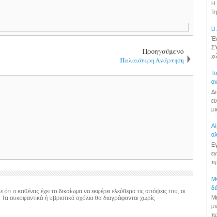
Η 
Τη
U.
Έν
ΣΥ
Προηγούμενο
χώ
Παλαιότερη Ανάρτηση
Το
αν
Δι
ευ
μι
Αί
αλ
Εγ
εγ
πρ
Μν
δά
 ότι ο καθένας έχει το δικαίωμα να εκφέρει ελεύθερα τις απόψεις του, οι
Μι
. Τα συκοφαντικά ή υβριστικά σχόλια θα διαγράφονται χωρίς
μν
πρ