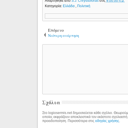
Αναρτήθηκε από
S.J. Chryssoloras
στις
9:00:00 π.μ.
Κατηγορία:
Ελλάδα
,
Πολιτική
Επόμενο
Νεότερη ανάρτηση
Σχόλια
Στο logiosermis.net δημοσιεύεται κάθε σχόλιο. Θεωρούμε
οποίες εκφράζουν αποκλειστικά τον εκάστοτε σχολιαστή
προειδοποίηση. Περισσότερα στις
οδηγίες χρήσης
.