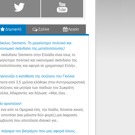
Δημοφιλή
Σχόλια
Αρχείο
κελος Siemens: Το μεγαλύτερο πολιτικό και
κονομικό σκάνδαλο της μεταπολίτευσης!
 σκάνδαλο Siemens στην Ελλάδα είναι ίσως το
γαλύτερο πολιτικό και οικονομικό σκάνδαλο της
ταπολίτευσης και αφορά σε χρηματισμό Ελλήν...
γκλονίζει η κατάθεση της συζύγου του Γκιόλια
ειτα από 3,5 χρόνια κλήθηκε στην Αντιτρομοκρατική
σύζυγος και μητέρα των παιδιών του Σωκράτη
ιόλια, Αδαμαντία, και δήλωσε: «Μας έλεγ...
έν αριστεύειν!
 ένα από τα Ομηρικά έπη, την Ιλιάδα, δύναται κανείς
 εντοπίσει (και μάλιστα δύο φορές) μια έκφραση-
μβουλή που αποτέλεσε ιδανικό για...
 πείραμα του βατράχου που μας αφορά όλους...