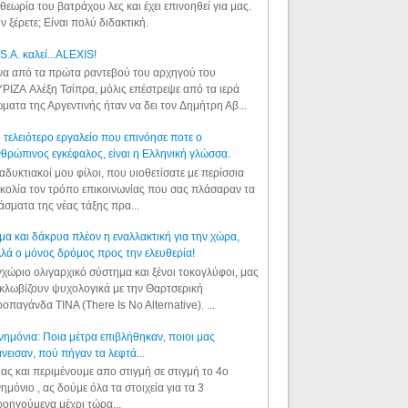
θεωρία του βατράχου λες και έχει επινοηθεί για μας.
ν ξέρετε; Είναι πολύ διδακτική.
S.A. καλεί...ALEXIS!
α από τα πρώτα ραντεβού του αρχηγού του
ΡΙΖΑ Αλέξη Τσίπρα, μόλις επέστρεψε από τα ιερά
ματα της Αργεντινής ήταν να δει τον Δημήτρη Αβ...
 τελειότερο εργαλείο που επινόησε ποτε ο
θρώπινος εγκέφαλος, είναι η Ελληνική γλώσσα.
αδυκτιακοί μου φίλοι, που υιοθετίσατε με περίσσια
κολία τον τρόπο επικοινωνίας που σας πλάσαραν τα
άσματα της νέας τάξης πρα...
μα και δάκρυα πλέον η εναλλακτική για την χώρα,
λά ο μόνος δρόμος προς την ελευθερία!
χώριο ολιγαρχικό σύστημα και ξένοι τοκογλύφοι, μας
κλωβίζουν ψυχολογικά με την Θαρτσερική
οπαγάνδα TINA (There Is No Alternative). ...
ημόνια: Ποια μέτρα επιβλήθηκαν, ποιοι μας
νεισαν, πού πήγαν τα λεφτά...
ας και περιμένουμε απο στιγμή σε στιγμή το 4ο
ημόνιο , ας δούμε όλα τα στοιχεία για τα 3
οηγούμενα μέχρι τώρα...