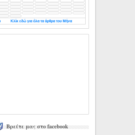
◄
Κλίκ εδώ για όλα τα άρθρα του Μήνα
Βρείτε μας στο facebook