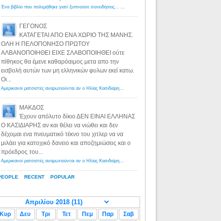
Ένα βιβλίο που πολεμήθηκε γιατί ξυπνούσε συνειδήσεις... - Λόγιος Ερμής | Η γνώση ξεκινάει με την αναζήτηση...
ΓΕΓΟΝΟΣ
ΚΑΤΑΓΕΤΑΙ ΑΠΟ ΕΝΑ ΧΩΡΙΟ ΤΗΣ ΜΑΝΗΣ.
ΟΛΗ Η ΠΕΛΟΠΟΝΗΣΟ ΠΡΩΤΟΥ
ΑΛΒΑΝΟΠΟΙΗΘΕΙ ΕΙΧΕ ΣΛΑΒΟΠΟΙΗΘΕΙ ούτε
πίθηκος θα έμενε καθαρόαιμος μετα απο την
εισβολή αυτών των μη ελληνικών φυλων εκεί κατω.
Οι...
Αμερικανοί ρατσιστές αναρωτιούνται αν ο Ηλίας Κασιδιάρης ανήκει στη λευκή φυλή... - Λόγιος Ερμής
·
8 yea
ΜΑΚΔΟΣ
Έχουν απόλυτο δίκιο ΔΕΝ ΕΙΝΑΙ ΕΛΛΗΝΑΣ
Ο ΚΑΣΙΔΙΑΡΗΣ αν και θέλει να νιώθει και δεν
δέχομαι ενα πνευματικό τέκνο του χιτλερ να να
μιλάει για κατοχικό δανειο και αποζημιώσεις και ο
πρόεδρος του...
Αμερικανοί ρατσιστές αναρωτιούνται αν ο Ηλίας Κασιδιάρης ανήκει στη λευκή φυλή... - Λόγιος Ερμής
·
8 yea
PEOPLE
RECENT
POPULAR
Κυρ
Δευ
Τρι
Τετ
Πεμ
Παρ
Σαβ