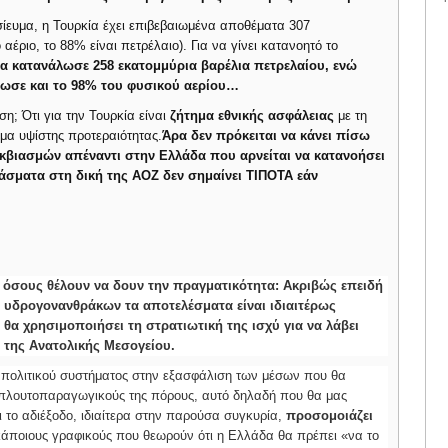
ίευμα, η Τουρκία έχει επιβεβαιωμένα αποθέματα 307
αέριο, το 88% είναι πετρέλαιο). Για να γίνει κατανοητό το
ία κατανάλωσε 258 εκατομμύρια βαρέλια πετρελαίου, ενώ
λωσε και το 98% του φυσικού αερίου…
η; Ότι για την Τουρκία είναι
ζήτημα εθνικής ασφάλειας
με τη
ημα υψίστης προτεραιότητας.
Άρα δεν πρόκειται να κάνει πίσω
 εκβιασμών απέναντι στην Ελλάδα που αρνείται να κατανοήσει
τάσματα στη δική της ΑΟΖ δεν σημαίνει ΤΙΠΟΤΑ εάν
α όσους θέλουν να δουν την πραγματικότητα: Ακριβώς επειδή
 υδρογονανθράκων τα αποτελέσματα είναι ιδιαιτέρως
 θα χρησιμοποιήσει τη στρατιωτική της ισχύ για να λάβει
» της Ανατολικής Μεσογείου.
 πολιτικού συστήματος στην εξασφάλιση των μέσων που θα
 πλουτοπαραγωγικούς της πόρους, αυτό δηλαδή που θα μας
ι το αδιέξοδο, ιδιαίτερα στην παρούσα συγκυρία,
προσομοιάζει
κάποιους γραφικούς που θεωρούν ότι η Ελλάδα θα πρέπει «να το