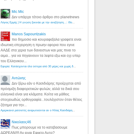
Mic Mic
Δεν υπάρχει τέτοιο άρθρο στο planetnews
Λόγιος Ερμής | Η γνώση ξεκινάει με την αναζήτηση...: Ιδού οι 18 που χρωστούν 11 δις ευρώ!
·
6 years ago
Manos Sapountzakis
πιο δημοσιο και κουραφεξαλα γραφετε ειναι
ιδιωτικη επιχειρηση η πρωην εφορια που εγινε
ΑΑΔΕ στα χερια των δανειστων και μας πινει το
αιμα... για να πηγαινουν τα λεφτα εξω και οχι υπερ
του Ελληνικου...
Εφορία: Κατάσχονται όλα ύστερα από 30 μέρες και χωρίς δικαστικές αποφάσεις - Λόγιος Ερμής
·
6 years ag
Αντώνης
Δεν ξέρω εάν ο Κασιδιάρης προέρχεται από
πρόσμιξη διαφορετικών φυλών, αλλά τα δικά σου
ελληνικά είναι για κλάματα. Κοίτα να μάθεις
στοιχειωδώς ορθογραφία...τουλάχιστον όταν θέτεις
ζήτημα για την...
Αμερικανοί ρατσιστές αναρωτιούνται αν ο Ηλίας Κασιδιάρης ανήκει στη λευκή φυλή... - Λόγιος Ερμής
·
7 yea
Νικολαος46
Πως μπορουμε να το κατεβασουμε
ΔΩΡΕΑΝ!!!! Αν ειναι Εφικτο Αυτο?