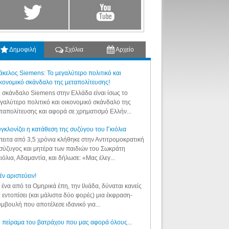
Δημοφιλή
Σχόλια
Αρχείο
κελος Siemens: Το μεγαλύτερο πολιτικό και
κονομικό σκάνδαλο της μεταπολίτευσης!
 σκάνδαλο Siemens στην Ελλάδα είναι ίσως το
γαλύτερο πολιτικό και οικονομικό σκάνδαλο της
ταπολίτευσης και αφορά σε χρηματισμό Ελλήν...
γκλονίζει η κατάθεση της συζύγου του Γκιόλια
ειτα από 3,5 χρόνια κλήθηκε στην Αντιτρομοκρατική
σύζυγος και μητέρα των παιδιών του Σωκράτη
ιόλια, Αδαμαντία, και δήλωσε: «Μας έλεγ...
έν αριστεύειν!
 ένα από τα Ομηρικά έπη, την Ιλιάδα, δύναται κανείς
 εντοπίσει (και μάλιστα δύο φορές) μια έκφραση-
μβουλή που αποτέλεσε ιδανικό για...
 πείραμα του βατράχου που μας αφορά όλους...