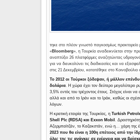
τηκε στο πλέον γνωστό παγκοσμίως πρακτορείο με ε
«
Bloomberg
», η Τουρκία αναδεικνύεται στην π
αναπτύξει 26 πλατφόρμες αναζητώντας υδρογονάν
για να διευκολύνει τις διαδικασίες και να εξασφ
στις 21 Δεκεμβρίου, κατατέθηκε στο Κοινοβούλιο
Το 2012 οι Τούρκοι ξόδεψαν, ή μάλλον επένδ
δολάρια
. Η χώρα έχει τον δεύτερο μεγαλύτερο ρ
3,5% εντός του τρέχοντος έτους. Στόχος είναι να
αλλά και από το Ιράν και το Ιράκ, καθώς οι σχέσε
λόγων.
Η κρατική εταιρία της Τουρκίας, η
Turkish Petro
Shell Plc (RDSA) και Exxon Mobil
. Δραστηριότη
Αζερμπαϊτζάν, το Καζακστάν, ενώ η… χάρη της έ
2023 που θα είναι η 100η επέτειος από την ί
όλες της τις ανάγκες σε ενέργεια και να βρίσ