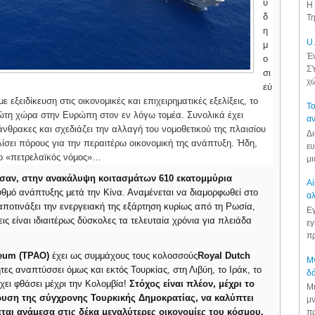
υ
Η 
δ
Τη
η
U.
μ
Έν
ο
ΣΥ
σι
χώ
εύ
ξειδίκευση στις οικονομικές και επιχειρηματικές εξελίξεις, το
Το
ρώτη χώρα στην Ευρώπη στον εν λόγω τομέα. Συνολικά έχει
αν
θρακες και σχεδιάζει την αλλαγή του νομοθετικού της πλαισίου
Δι
αλίσει πόρους για την περαιτέρω οικονομική της ανάπτυξη. Ήδη,
ευ
 ο «πετρελαϊκός νόμος»…
μι
υσαν, στην ανακάλυψη κοιτασμάτων 610 εκατομμύρια
Αί
υθμό ανάπτυξης μετά την Κίνα. Αναμένεται να διαμορφωθεί στο
αλ
 αποτινάξει την ενεργειακή της εξάρτηση κυρίως από τη Ρωσία,
Εγ
ις είναι ιδιαιτέρως δύσκολες τα τελευταία χρόνια για πλειάδα
εγ
πρ
leum (TPAO)
έχει ως συμμάχους τους κολοσσούς
Royal Dutch
Μν
τες αναπτύσσει όμως και εκτός Τουρκίας, στη Λιβύη, το Ιράκ, το
δά
χει φθάσει μέχρι την Κολομβία!
Στόχος είναι πλέον, μέχρι το
Μι
δρυση της σύγχρονης Τουρκικής Δημοκρατίας, να καλύπτει
μν
κεται ανάμεσα στις δέκα μεγαλύτερες οικονομίες του κόσμου.
πρ