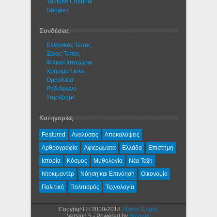
Youtube Channel
Google+
Συνδέσεις
Ελληνικός Τύπος
Ξένος Τύπος
Φιλικοί Ιστοχώροι
Χρήσιμα Links
Ομογένεια
Ραδιόφωνο
Στηρίζουμε
Κατηγορίες
Featured
Αναλύσεις
Αποκαλύψεις
Αρθρογραφία
Αφιερώματα
Ελλάδα
Επιστήμη
Ιστορία
Κόσμος
Μυθολογία
Νέα Τάξη
Ντοκιμαντέρ
Νόηση και Επινόηση
Οικονομία
Πολιτική
Πολιτισμός
Τεχνολογία
Copyright © 2010-2018
Λόγιος Ερμής
Version 5 - Powered by
Blogger