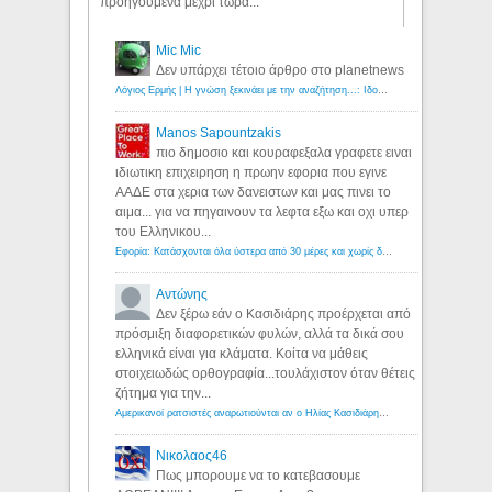
προηγούμενα μέχρι τώρα...
Mic Mic
Δεν υπάρχει τέτοιο άρθρο στο planetnews
Λόγιος Ερμής | Η γνώση ξεκινάει με την αναζήτηση...: Ιδού οι 18 που χρωστούν 11 δις ευρώ!
Manos Sapountzakis
πιο δημοσιο και κουραφεξαλα γραφετε ειναι
ιδιωτικη επιχειρηση η πρωην εφορια που εγινε
ΑΑΔΕ στα χερια των δανειστων και μας πινει το
αιμα... για να πηγαινουν τα λεφτα εξω και οχι υπερ
του Ελληνικου...
Εφορία: Κατάσχονται όλα ύστερα από 30 μέρες και χωρίς δικαστικές αποφάσεις - Λόγιος Ερμής
Αντώνης
Δεν ξέρω εάν ο Κασιδιάρης προέρχεται από
πρόσμιξη διαφορετικών φυλών, αλλά τα δικά σου
ελληνικά είναι για κλάματα. Κοίτα να μάθεις
στοιχειωδώς ορθογραφία...τουλάχιστον όταν θέτεις
ζήτημα για την...
Αμερικανοί ρατσιστές αναρωτιούνται αν ο Ηλίας Κασιδιάρης ανήκει στη λευκή φυλή... - Λόγιος Ερμής
Νικολαος46
Πως μπορουμε να το κατεβασουμε