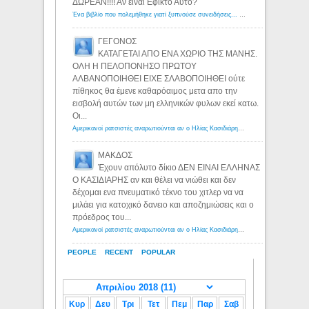
ΔΩΡΕΑΝ!!!! Αν ειναι Εφικτο Αυτο?
Ένα βιβλίο που πολεμήθηκε γιατί ξυπνούσε συνειδήσεις... - Λόγιος Ερμής | Η γνώση ξεκινάει με την αναζήτηση...
ΓΕΓΟΝΟΣ
ΚΑΤΑΓΕΤΑΙ ΑΠΟ ΕΝΑ ΧΩΡΙΟ ΤΗΣ ΜΑΝΗΣ.
ΟΛΗ Η ΠΕΛΟΠΟΝΗΣΟ ΠΡΩΤΟΥ
ΑΛΒΑΝΟΠΟΙΗΘΕΙ ΕΙΧΕ ΣΛΑΒΟΠΟΙΗΘΕΙ ούτε
πίθηκος θα έμενε καθαρόαιμος μετα απο την
εισβολή αυτών των μη ελληνικών φυλων εκεί κατω.
Οι...
Αμερικανοί ρατσιστές αναρωτιούνται αν ο Ηλίας Κασιδιάρης ανήκει στη λευκή φυλή... - Λόγιος Ερμής
ΜΑΚΔΟΣ
Έχουν απόλυτο δίκιο ΔΕΝ ΕΙΝΑΙ ΕΛΛΗΝΑΣ
Ο ΚΑΣΙΔΙΑΡΗΣ αν και θέλει να νιώθει και δεν
δέχομαι ενα πνευματικό τέκνο του χιτλερ να να
μιλάει για κατοχικό δανειο και αποζημιώσεις και ο
πρόεδρος του...
Αμερικανοί ρατσιστές αναρωτιούνται αν ο Ηλίας Κασιδιάρης ανήκει στη λευκή φυλή... - Λόγιος Ερμής
PEOPLE
RECENT
POPULAR
Κυρ
Δευ
Τρι
Τετ
Πεμ
Παρ
Σαβ