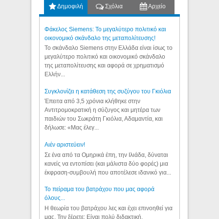
Δημοφιλή
Σχόλια
Αρχείο
Φάκελος Siemens: Το μεγαλύτερο πολιτικό και
οικονομικό σκάνδαλο της μεταπολίτευσης!
Το σκάνδαλο Siemens στην Ελλάδα είναι ίσως το
μεγαλύτερο πολιτικό και οικονομικό σκάνδαλο
της μεταπολίτευσης και αφορά σε χρηματισμό
Ελλήν...
Συγκλονίζει η κατάθεση της συζύγου του Γκιόλια
Έπειτα από 3,5 χρόνια κλήθηκε στην
Αντιτρομοκρατική η σύζυγος και μητέρα των
παιδιών του Σωκράτη Γκιόλια, Αδαμαντία, και
δήλωσε: «Μας έλεγ...
Aιέν αριστεύειν!
Σε ένα από τα Ομηρικά έπη, την Ιλιάδα, δύναται
κανείς να εντοπίσει (και μάλιστα δύο φορές) μια
έκφραση-συμβουλή που αποτέλεσε ιδανικό για...
Το πείραμα του βατράχου που μας αφορά
όλους...
Η θεωρία του βατράχου λες και έχει επινοηθεί για
μας. Την ξέρετε; Είναι πολύ διδακτική.