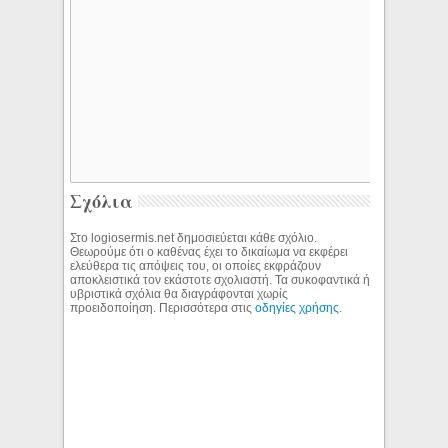
Σχόλια
Στο logiosermis.net δημοσιεύεται κάθε σχόλιο.
Θεωρούμε ότι ο καθένας έχει το δικαίωμα να εκφέρει
ελεύθερα τις απόψεις του, οι οποίες εκφράζουν
αποκλειστικά τον εκάστοτε σχολιαστή. Τα συκοφαντικά ή
υβριστικά σχόλια θα διαγράφονται χωρίς
προειδοποίηση. Περισσότερα στις
οδηγίες χρήσης
.