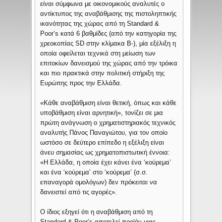
είναι σύμφωνα με οικονομικούς αναλυτές ο
αντίκτυπος της αναβάθμισης της πιστοληπτικής
ικανότητας της χώρας από τη Standard &
Poor’s κατά 6 βαθμίδες (από την κατηγορία της
χρεοκοπίας SD στην κλίμακα Β-), μία εξέλιξη η
οποία οφείλεται τεχνικά στη μείωση των
επιτοκίων δανεισμού της χώρας από την τρόικα
και πιο πρακτικά στην πολιτική στήριξη της
Ευρώπης προς την Ελλάδα.
«Κάθε αναβάθμιση είναι θετική, όπως και κάθε
υποβάθμιση είναι αρνητική», τονίζει σε μια
πρώτη ανάγνωση ο χρηματιστηριακός τεχνικός
αναλυτής Πάνος Παναγιώτου, για τον οποίο
ωστόσο σε δεύτερο επίπεδο η εξέλιξη είναι
άνευ σημασίας ως χρηματοπιστωτική έννοια:
«Η Ελλάδα, η οποία έχει κάνει ένα ‘κούρεμα’
και ένα ‘κούρεμα’ στο ‘κούρεμα’ (σ.σ.
επαναγορά ομολόγων) δεν πρόκειται να
δανειστεί από τις αγορές».
Ο ίδιος εξηγεί ότι η αναβάθμιση από τη
Standard & Poor’s αποτελεί προϊόν μιας