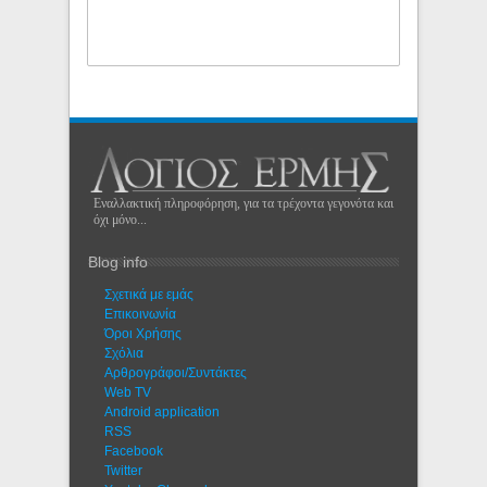
Εναλλακτική πληροφόρηση, για τα τρέχοντα γεγονότα και
όχι μόνο...
Blog info
Σχετικά με εμάς
Eπικοινωνία
Όροι Χρήσης
Σχόλια
Αρθρογράφοι/Συντάκτες
Web TV
Android application
RSS
Facebook
Twitter