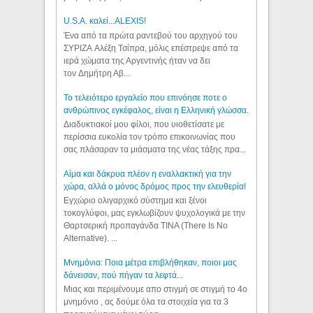
U.S.A. καλεί...ALEXIS!
Ένα από τα πρώτα ραντεβού του αρχηγού του
ΣΥΡΙΖΑ Αλέξη Τσίπρα, μόλις επέστρεψε από τα
ιερά χώματα της Αργεντινής ήταν να δει
τον Δημήτρη Αβ...
Το τελειότερο εργαλείο που επινόησε ποτε ο
ανθρώπινος εγκέφαλος, είναι η Ελληνική γλώσσα.
Διαδυκτιακοί μου φίλοι, που υιοθετίσατε με
περίσσια ευκολία τον τρόπο επικοινωνίας που
σας πλάσαραν τα μιάσματα της νέας τάξης πρα...
Αίμα και δάκρυα πλέον η εναλλακτική για την
χώρα, αλλά ο μόνος δρόμος προς την ελευθερία!
Εγχώριο ολιγαρχικό σύστημα και ξένοι
τοκογλύφοι, μας εγκλωβίζουν ψυχολογικά με την
Θαρτσερική προπαγάνδα TINA (There Is No
Alternative). ...
Μνημόνια: Ποια μέτρα επιβλήθηκαν, ποιοι μας
δάνεισαν, πού πήγαν τα λεφτά...
Μιας και περιμένουμε απο στιγμή σε στιγμή το 4ο
μνημόνιο , ας δούμε όλα τα στοιχεία για τα 3