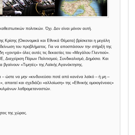
αθεστωτικών πολιτικών. Όχι. Δεν είναι μόνον αυτή.
ς Κρίσης (Οικονομικά και Εθνικά Θέματα) βρίσκεται η μεγάλη
πιδείνωση του προβλήματος. Για να αποσπάσουν την στήριξή της
 «χοντρά» όλες αυτές τις δεκαετίες του «Μεγάλου Γλεντιού».
, Διαχείριση Πόρων Πολιτισμού, Συνδικαλισμό, Δημόσιο. Και
 να βγαίνουν «Τιμητές» της Λαϊκής Αγανάκτησης.
 – ώστε να μην «κινδυνεύσει ποτέ από κανένα λαϊκό – ή μη –
», απαιτεί και σχεδιάζει «αλλοίωση» της «Εθνικής ομοιογένειας»
σουλμάνων λαθρομεταναστών.
ητας της χώρας.