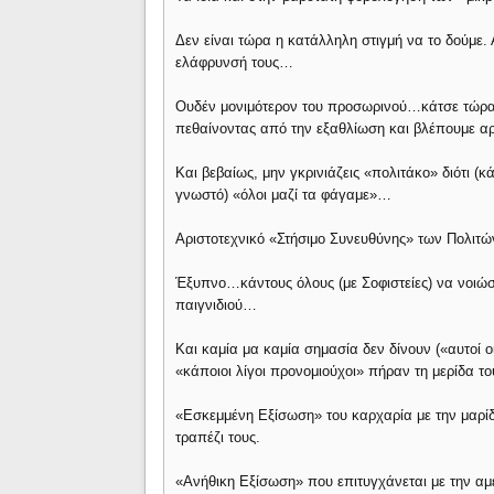
Δεν είναι τώρα η κατάλληλη στιγμή να το δούμε.
ελάφρυνσή τους…
Ουδέν μονιμότερον του προσωρινού…κάτσε τώρα 
πεθαίνοντας από την εξαθλίωση και βλέπουμε α
Και βεβαίως, μην γκρινιάζεις «πολιτάκο» διότι (
γνωστό) «όλοι μαζί τα φάγαμε»…
Αριστοτεχνικό «Στήσιμο Συνευθύνης» των Πολιτ
Έξυπνο…κάντους όλους (με Σοφιστείες) να νοιώσο
παιγνιδιού…
Και καμία μα καμία σημασία δεν δίνουν («αυτοί οι 
«κάποιοι λίγοι προνομιούχοι» πήραν τη μερίδα το
«Εσκεμμένη Εξίσωση» του καρχαρία με την μαρί
τραπέζι τους.
«Ανήθικη Εξίσωση» που επιτυγχάνεται με την α