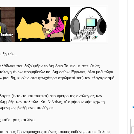
ων ζημιών…
γελάδων» που ξεζούμιζαν το Δημόσιο Ταμείο με απευθείας
στολογημένων προμηθειών και Δημοσίων Έργων», όλοι μαζί τώρα
 (και δη, κυρίως στα φτωχότερα στρώματά του) τον «λογαριασμό
άρη» (έκτακτα και τακτικά) στο «μέτρο της αναλογίας των
λη μάζα των πολιτών. Και βεβαίως, ν’ αφήσουν «ήσυχη» τη
 «μονίμως βιαζόμενο υποζύγιο».
 κάθε τρεις και λίγο;
αι στους Προνομιούχους κι ένας κόκκος ευθύνης στους Πολίτες