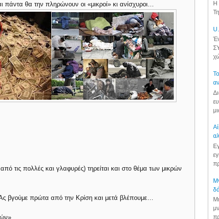
Η 
ι πάντα θα την πληρώνουν οι «μικροί» κι ανίσχυροι…
Τη
U.
Έν
ΣΥ
χώ
Το
αν
Δι
ευ
μι
Αί
αλ
Εγ
εγ
πρ
 από τις πολλές και γλαφυρές) τηρείται και στο θέμα των μικρών
Μν
δά
. Ας βγούμε πρώτα από την Κρίση και μετά βλέπουμε…
Μι
μν
πρ
κρών»….