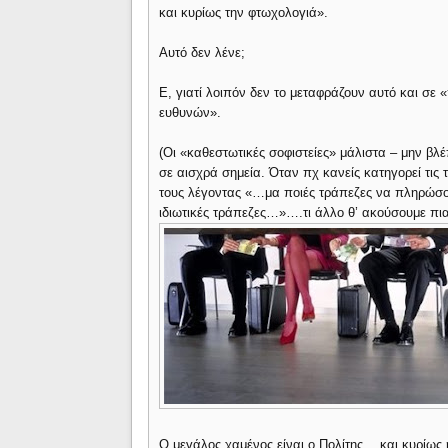
και κυρίως την φτωχολογιά».
Αυτό δεν λένε;
Ε, γιατί λοιπόν δεν το μεταφράζουν αυτό και σε 
ευθυνών».
(Οι «καθεστωτικές σοφιστείες» μάλιστα – μην β
σε αισχρά σημεία. Όταν πχ κανείς κατηγορεί τις
τους λέγοντας «…μα ποιές τράπεζες να πληρώσου
ιδιωτικές τράπεζες…»….τι άλλο θ’ ακούσουμε πια
Ο μεγάλος χαμένος είναι ο Πολίτης….και κυρί