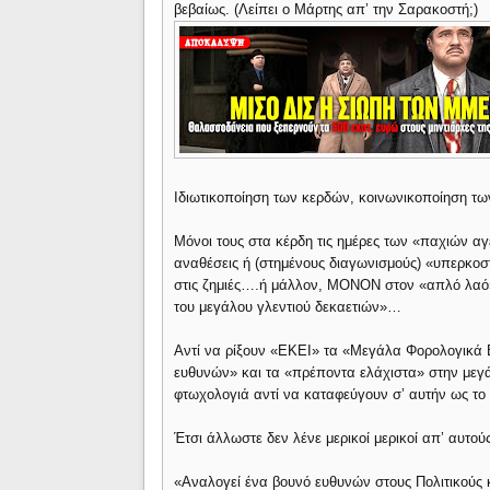
βεβαίως. (Λείπει ο Μάρτης απ’ την Σαρακοστή;)
Ιδιωτικοποίηση των κερδών, κοινωνικοποίηση τ
Μόνοι τους στα κέρδη τις ημέρες των «παχιών α
αναθέσεις ή (στημένους διαγωνισμούς) «υπερκο
στις ζημιές….ή μάλλον, ΜΟΝΟΝ στον «απλό λαό»
του μεγάλου γλεντιού δεκαετιών»…
Αντί να ρίξουν «ΕΚΕΙ» τα «Μεγάλα Φορολογικά Β
ευθυνών» και τα «πρέποντα ελάχιστα» στην μεγά
φτωχολογιά αντί να καταφεύγουν σ’ αυτήν ως το
Έτσι άλλωστε δεν λένε μερικοί μερικοί απ’ αυτούς
«Αναλογεί ένα βουνό ευθυνών στους Πολιτικούς κ