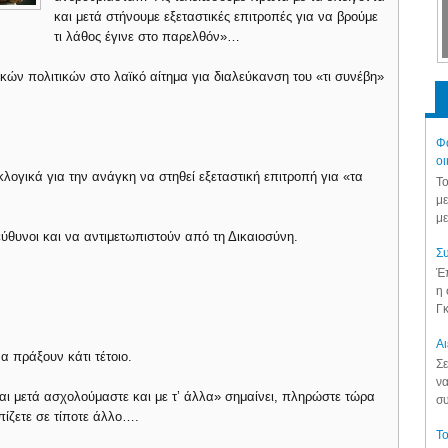
και μετά στήνουμε εξεταστικές επιτροπές για να βρούμε
τι λάθος έγινε στο παρελθόν»…
κών πολιτικών στο λαϊκό αίτημα για διαλεύκανση του «τι συνέβη»
Φά
οι
κλογικά για την ανάγκη να στηθεί εξεταστική επιτροπή για «τα
Το
με
με
εύθυνοι και να αντιμετωπιστούν από τη Δικαιοσύνη.
Συ
Έπ
η 
Γκ
Aι
α πράξουν κάτι τέτοιο.
Σε
να
και μετά ασχολούμαστε και με τ’ άλλα» σημαίνει, πληρώστε τώρα
συ
πίζετε σε τίποτε άλλο….
Το