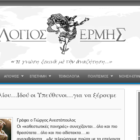
ΑΠΟΨΕΙΣ
ΕΠΙΣΤΗΜΗ
ΤΕΧΝΟΛΟΓΙΑ
ΠΟΛΙΤΙΣΜΟΣ
ΝΟΗΣΗ-ΕΠΙ
ίου…Ιδού οι Υπεύθυνοι…για να ξέρουμε
Γράφει ο Γιώργος Ανεστόπουλος
Οι «καθεστωτικές πονηριές» συνεχίζονται…όλο και πιο
θρασύτατα…όλο και πιο αδίστακτα….κι
ανερυθρίαστα…
«Ας τελειώσουμε πρώτα με τα επείγοντα