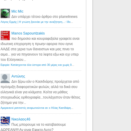
Mic Mic
Δεν υπάρχει τέτοιο άρθρο στο planetnews
Λόγιος Ερμής | Η γνώση ξεκινάει με την αναζήτηση...: Ιδού οι 18 που χρωστούν 11 δις ευρώ!
·
6 years ago
Manos Sapountzakis
πιο δημοσιο και κουραφεξαλα γραφετε ειναι
ιδιωτικη επιχειρηση η πρωην εφορια που εγινε
ΑΑΔΕ στα χερια των δανειστων και μας πινει το
αιμα... για να πηγαινουν τα λεφτα εξω και οχι υπερ
του Ελληνικου...
Εφορία: Κατάσχονται όλα ύστερα από 30 μέρες και χωρίς δικαστικές αποφάσεις - Λόγιος Ερμής
·
6 years ag
Αντώνης
Δεν ξέρω εάν ο Κασιδιάρης προέρχεται από
πρόσμιξη διαφορετικών φυλών, αλλά τα δικά σου
ελληνικά είναι για κλάματα. Κοίτα να μάθεις
στοιχειωδώς ορθογραφία...τουλάχιστον όταν θέτεις
ζήτημα για την...
Αμερικανοί ρατσιστές αναρωτιούνται αν ο Ηλίας Κασιδιάρης ανήκει στη λευκή φυλή... - Λόγιος Ερμής
·
7 yea
Νικολαος46
Πως μπορουμε να το κατεβασουμε
ΔΩΡΕΑΝ!!!! Αν ειναι Εφικτο Αυτο?