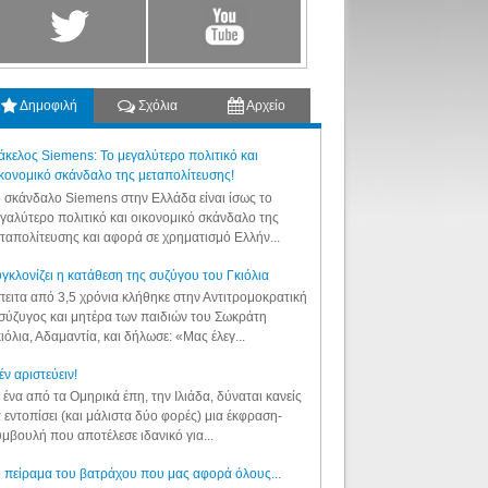
Δημοφιλή
Σχόλια
Αρχείο
κελος Siemens: Το μεγαλύτερο πολιτικό και
κονομικό σκάνδαλο της μεταπολίτευσης!
 σκάνδαλο Siemens στην Ελλάδα είναι ίσως το
γαλύτερο πολιτικό και οικονομικό σκάνδαλο της
ταπολίτευσης και αφορά σε χρηματισμό Ελλήν...
γκλονίζει η κατάθεση της συζύγου του Γκιόλια
ειτα από 3,5 χρόνια κλήθηκε στην Αντιτρομοκρατική
σύζυγος και μητέρα των παιδιών του Σωκράτη
ιόλια, Αδαμαντία, και δήλωσε: «Μας έλεγ...
έν αριστεύειν!
 ένα από τα Ομηρικά έπη, την Ιλιάδα, δύναται κανείς
 εντοπίσει (και μάλιστα δύο φορές) μια έκφραση-
μβουλή που αποτέλεσε ιδανικό για...
 πείραμα του βατράχου που μας αφορά όλους...