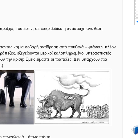
«πράξη»; Τουτέστιν, σε «ακριβοδίκαιη αντίστοιχη ανάθεση
λέποντας καμία σοβαρή αντίδραση από πουθενά – φτάνουν πλέον
 τράπεζες, εξεγείρονται μερικοί καλοπληρωμένοι υπερασπιστές
ν την κρίση; Εμείς είμαστε οι τράπεζες. Δεν υπάρχουν πια
;)
ως η φτωχολογιά…όπως πάντα….