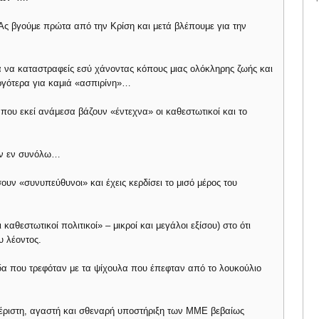
 Ας βγούμε πρώτα από την Κρίση και μετά βλέπουμε για την
να καταστραφείς εσύ χάνοντας κόπους μιας ολόκληρης ζωής και
ργότερα για καμιά «ασπιρίνη»…
κάπου εκεί ανάμεσα βάζουν «έντεχνα» οι καθεστωτικοί και το
ών εν συνόλω…
υν «συνυπεύθυνοι» και έχεις κερδίσει το μισό μέρος του
καθεστωτικοί πολιτικοί» – μικροί και μεγάλοι εξίσου) στο ότι
υ λέοντος.
δα που τρεφόταν με τα ψίχουλα που έπεφταν από το λουκούλιο
μέριστη, αγαστή και σθεναρή υποστήριξη των ΜΜΕ βεβαίως