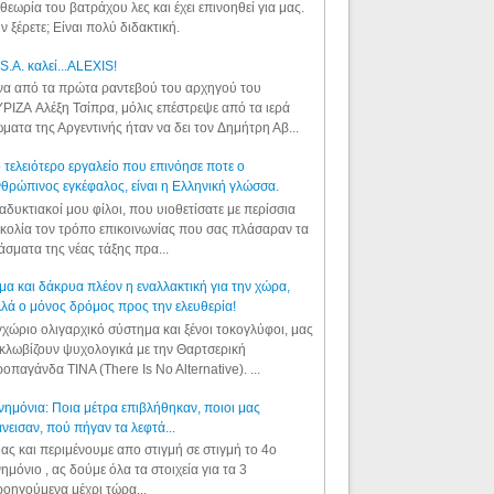
θεωρία του βατράχου λες και έχει επινοηθεί για μας.
ν ξέρετε; Είναι πολύ διδακτική.
S.A. καλεί...ALEXIS!
α από τα πρώτα ραντεβού του αρχηγού του
ΡΙΖΑ Αλέξη Τσίπρα, μόλις επέστρεψε από τα ιερά
ματα της Αργεντινής ήταν να δει τον Δημήτρη Αβ...
 τελειότερο εργαλείο που επινόησε ποτε ο
θρώπινος εγκέφαλος, είναι η Ελληνική γλώσσα.
αδυκτιακοί μου φίλοι, που υιοθετίσατε με περίσσια
κολία τον τρόπο επικοινωνίας που σας πλάσαραν τα
άσματα της νέας τάξης πρα...
μα και δάκρυα πλέον η εναλλακτική για την χώρα,
λά ο μόνος δρόμος προς την ελευθερία!
χώριο ολιγαρχικό σύστημα και ξένοι τοκογλύφοι, μας
κλωβίζουν ψυχολογικά με την Θαρτσερική
οπαγάνδα TINA (There Is No Alternative). ...
ημόνια: Ποια μέτρα επιβλήθηκαν, ποιοι μας
νεισαν, πού πήγαν τα λεφτά...
ας και περιμένουμε απο στιγμή σε στιγμή το 4ο
ημόνιο , ας δούμε όλα τα στοιχεία για τα 3
οηγούμενα μέχρι τώρα...