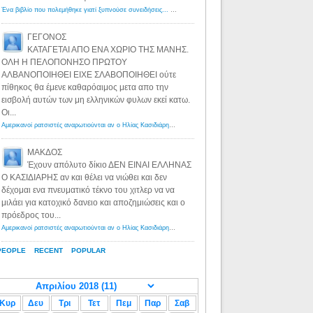
Ένα βιβλίο που πολεμήθηκε γιατί ξυπνούσε συνειδήσεις... - Λόγιος Ερμής | Η γνώση ξεκινάει με την αναζήτηση...
ΓΕΓΟΝΟΣ
ΚΑΤΑΓΕΤΑΙ ΑΠΟ ΕΝΑ ΧΩΡΙΟ ΤΗΣ ΜΑΝΗΣ.
ΟΛΗ Η ΠΕΛΟΠΟΝΗΣΟ ΠΡΩΤΟΥ
ΑΛΒΑΝΟΠΟΙΗΘΕΙ ΕΙΧΕ ΣΛΑΒΟΠΟΙΗΘΕΙ ούτε
πίθηκος θα έμενε καθαρόαιμος μετα απο την
εισβολή αυτών των μη ελληνικών φυλων εκεί κατω.
Οι...
Αμερικανοί ρατσιστές αναρωτιούνται αν ο Ηλίας Κασιδιάρης ανήκει στη λευκή φυλή... - Λόγιος Ερμής
·
8 yea
ΜΑΚΔΟΣ
Έχουν απόλυτο δίκιο ΔΕΝ ΕΙΝΑΙ ΕΛΛΗΝΑΣ
Ο ΚΑΣΙΔΙΑΡΗΣ αν και θέλει να νιώθει και δεν
δέχομαι ενα πνευματικό τέκνο του χιτλερ να να
μιλάει για κατοχικό δανειο και αποζημιώσεις και ο
πρόεδρος του...
Αμερικανοί ρατσιστές αναρωτιούνται αν ο Ηλίας Κασιδιάρης ανήκει στη λευκή φυλή... - Λόγιος Ερμής
·
8 yea
PEOPLE
RECENT
POPULAR
Κυρ
Δευ
Τρι
Τετ
Πεμ
Παρ
Σαβ