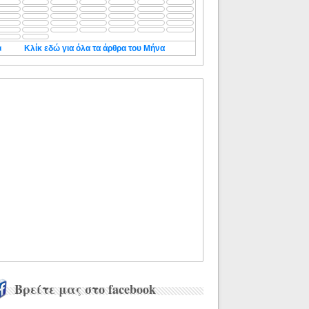
◄
Κλίκ εδώ για όλα τα άρθρα του Μήνα
Βρείτε μας στο facebook