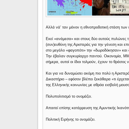
Αλλά νά’ ταν μόνον η εθνοπροδοτική στάση των κ
Εκεί «ανάμεσα» και στους δύο αυτούς πυλώνες τη
(συν)ευθύνη της Αριστεράς για την γένεση και ε
στο μεγάλο «φαγοπότι» την «δωροδόκησαν» και δη
Την έβαλαν συγκυρίαρχο παντού. Οικονομία, ΜΜΕ
σήμερα, αυτοί οι ίδιοι τολμούν, έχουν το θράσος
Και για να δυναμώσει ακόμη πιο πολύ η Αριστερά
Δικαστήριο – εφόσον βλέπει ξεκάθαρα «τι έρχεται
της Ελληνικής κοινωνίας με αθρόα εισβολή μου
Πολυπολιτισμό το ονομάζει.
Απαιτεί επίσης κατάρρευση της Αμυντικής Ικανότ
Πολιτική Ειρήνης το ονομάζει.