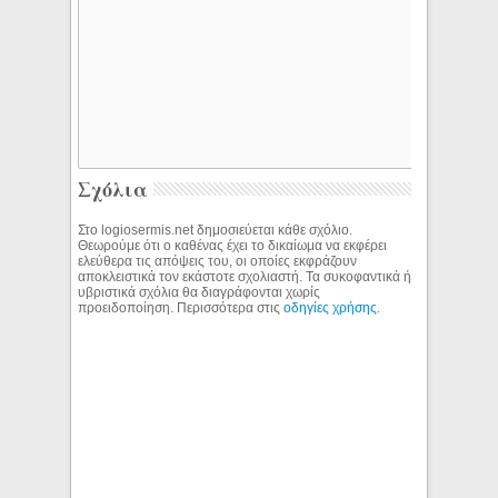
Σχόλια
Στο logiosermis.net δημοσιεύεται κάθε σχόλιο.
Θεωρούμε ότι ο καθένας έχει το δικαίωμα να εκφέρει
ελεύθερα τις απόψεις του, οι οποίες εκφράζουν
αποκλειστικά τον εκάστοτε σχολιαστή. Τα συκοφαντικά ή
υβριστικά σχόλια θα διαγράφονται χωρίς
προειδοποίηση. Περισσότερα στις
οδηγίες χρήσης
.