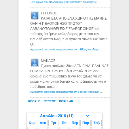
Ένα βιβλίο που πολεμήθηκε γιατί ξυπνούσε συνειδήσεις... - Λόγιος Ερμής | Η γνώση ξεκινάει με την αναζήτηση...
ΓΕΓΟΝΟΣ
ΚΑΤΑΓΕΤΑΙ ΑΠΟ ΕΝΑ ΧΩΡΙΟ ΤΗΣ ΜΑΝΗΣ.
ΟΛΗ Η ΠΕΛΟΠΟΝΗΣΟ ΠΡΩΤΟΥ
ΑΛΒΑΝΟΠΟΙΗΘΕΙ ΕΙΧΕ ΣΛΑΒΟΠΟΙΗΘΕΙ ούτε
πίθηκος θα έμενε καθαρόαιμος μετα απο την
εισβολή αυτών των μη ελληνικών φυλων εκεί κατω.
Οι...
Αμερικανοί ρατσιστές αναρωτιούνται αν ο Ηλίας Κασιδιάρης ανήκει στη λευκή φυλή... - Λόγιος Ερμής
ΜΑΚΔΟΣ
Έχουν απόλυτο δίκιο ΔΕΝ ΕΙΝΑΙ ΕΛΛΗΝΑΣ
Ο ΚΑΣΙΔΙΑΡΗΣ αν και θέλει να νιώθει και δεν
δέχομαι ενα πνευματικό τέκνο του χιτλερ να να
μιλάει για κατοχικό δανειο και αποζημιώσεις και ο
πρόεδρος του...
Αμερικανοί ρατσιστές αναρωτιούνται αν ο Ηλίας Κασιδιάρης ανήκει στη λευκή φυλή... - Λόγιος Ερμής
PEOPLE
RECENT
POPULAR
Κυρ
Δευ
Τρι
Τετ
Πεμ
Παρ
Σαβ