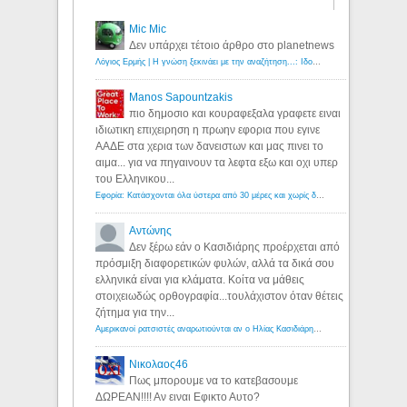
Mic Mic
Δεν υπάρχει τέτοιο άρθρο στο planetnews
Λόγιος Ερμής | Η γνώση ξεκινάει με την αναζήτηση...: Ιδού οι 18 που χρωστούν 11 δις ευρώ!
Manos Sapountzakis
πιο δημοσιο και κουραφεξαλα γραφετε ειναι
ιδιωτικη επιχειρηση η πρωην εφορια που εγινε
ΑΑΔΕ στα χερια των δανειστων και μας πινει το
αιμα... για να πηγαινουν τα λεφτα εξω και οχι υπερ
του Ελληνικου...
Εφορία: Κατάσχονται όλα ύστερα από 30 μέρες και χωρίς δικαστικές αποφάσεις - Λόγιος Ερμής
Αντώνης
Δεν ξέρω εάν ο Κασιδιάρης προέρχεται από
πρόσμιξη διαφορετικών φυλών, αλλά τα δικά σου
ελληνικά είναι για κλάματα. Κοίτα να μάθεις
στοιχειωδώς ορθογραφία...τουλάχιστον όταν θέτεις
ζήτημα για την...
Αμερικανοί ρατσιστές αναρωτιούνται αν ο Ηλίας Κασιδιάρης ανήκει στη λευκή φυλή... - Λόγιος Ερμής
Νικολαος46
Πως μπορουμε να το κατεβασουμε
ΔΩΡΕΑΝ!!!! Αν ειναι Εφικτο Αυτο?