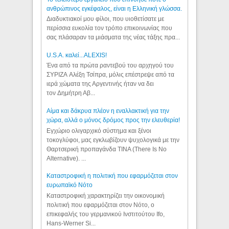
ανθρώπινος εγκέφαλος, είναι η Ελληνική γλώσσα.
Διαδυκτιακοί μου φίλοι, που υιοθετίσατε με
περίσσια ευκολία τον τρόπο επικοινωνίας που
σας πλάσαραν τα μιάσματα της νέας τάξης πρα...
U.S.A. καλεί...ALEXIS!
Ένα από τα πρώτα ραντεβού του αρχηγού του
ΣΥΡΙΖΑ Αλέξη Τσίπρα, μόλις επέστρεψε από τα
ιερά χώματα της Αργεντινής ήταν να δει
τον Δημήτρη Αβ...
Αίμα και δάκρυα πλέον η εναλλακτική για την
χώρα, αλλά ο μόνος δρόμος προς την ελευθερία!
Εγχώριο ολιγαρχικό σύστημα και ξένοι
τοκογλύφοι, μας εγκλωβίζουν ψυχολογικά με την
Θαρτσερική προπαγάνδα TINA (There Is No
Alternative). ...
Καταστροφική η πολιτική που εφαρμόζεται στον
ευρωπαϊκό Νότο
Καταστροφική χαρακτηρίζει την οικονομική
πολιτική που εφαρμόζεται στον Νότο, ο
επικεφαλής του γερμανικού Ινστιτούτου Ifo,
Hans-Werner Si...