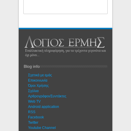
Εναλλακτική πληροφόρηση, για τα τρέχοντα γεγονότα και
όχι μόνο...
Blog info
Σχετικά με εμάς
Eπικοινωνία
Όροι Χρήσης
Σχόλια
Αρθρογράφοι/Συντάκτες
Web TV
Android application
RSS
Facebook
Twitter
Youtube Channel