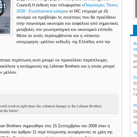
Council).
Η έκθεση που τιτλοφορείται «
Παγκόσμιες Τάσεις
2030 - Εναλλακτικοί κόσμοι
» το NIC επιχειρεί με έξι
σενάρια να προβλέψει τις συνέπειες που θα προέλθουν
στην παγκόσμια οικονομία και ασφάλεια από σημαντικές
μεταβολές στο γεωστρατηγικό και οικονομικό επίπεδο.
Μέσα σε αυτές περιλαμβάνεται και η «άτακτη»
αποχώρηση –μάλλον εκδίωξη- της Ελλάδας από την
Φά
οι
Το
 τέτοια περίπτωση αυτό μπορεί να προκαλέσει παράπλευρες
με
οκάλεσε η κατάρρευση της Lehman Brothers και η οποία μπορεί
με
ον μέλλον.
Συ
Έπ
:
η 
Γκ
Aι
could result in eight times the collateral damage as the Lehman Brothers
in the future".
Σε
να
συ
an Brothers σημειώθηκε στις 15 Σεπτεμβρίου του 2008 όταν η
τασία του άρθρου 11 περί πτώχευσης αναφέροντας τα χρέη της
Το