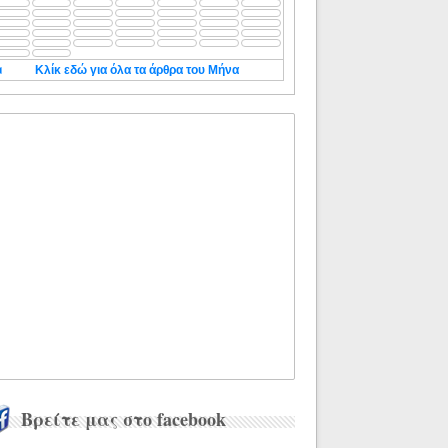
◄
Κλίκ εδώ για όλα τα άρθρα του Μήνα
Βρείτε μας στο facebook