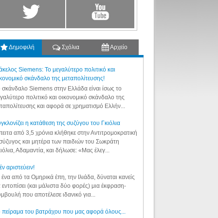
Δημοφιλή
Σχόλια
Αρχείο
κελος Siemens: Το μεγαλύτερο πολιτικό και
κονομικό σκάνδαλο της μεταπολίτευσης!
 σκάνδαλο Siemens στην Ελλάδα είναι ίσως το
γαλύτερο πολιτικό και οικονομικό σκάνδαλο της
ταπολίτευσης και αφορά σε χρηματισμό Ελλήν...
γκλονίζει η κατάθεση της συζύγου του Γκιόλια
ειτα από 3,5 χρόνια κλήθηκε στην Αντιτρομοκρατική
σύζυγος και μητέρα των παιδιών του Σωκράτη
ιόλια, Αδαμαντία, και δήλωσε: «Μας έλεγ...
έν αριστεύειν!
 ένα από τα Ομηρικά έπη, την Ιλιάδα, δύναται κανείς
 εντοπίσει (και μάλιστα δύο φορές) μια έκφραση-
μβουλή που αποτέλεσε ιδανικό για...
 πείραμα του βατράχου που μας αφορά όλους...