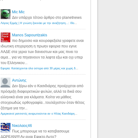
Mic Mic
Δεν υπάρχει τέτοιο άρθρο στο planetnews
Λόγιος Ερμής | Η γνώση ξεκινάει με την αναζήτηση...: Ιδού οι 18 που χρωστούν 11 δις ευρώ!
·
6 years ago
Manos Sapountzakis
πιο δημοσιο και κουραφεξαλα γραφετε ειναι
ιδιωτικη επιχειρηση η πρωην εφορια που εγινε
ΑΑΔΕ στα χερια των δανειστων και μας πινει το
αιμα... για να πηγαινουν τα λεφτα εξω και οχι υπερ
του Ελληνικου...
Εφορία: Κατάσχονται όλα ύστερα από 30 μέρες και χωρίς δικαστικές αποφάσεις - Λόγιος Ερμής
·
6 years ag
Αντώνης
Δεν ξέρω εάν ο Κασιδιάρης προέρχεται από
πρόσμιξη διαφορετικών φυλών, αλλά τα δικά σου
ελληνικά είναι για κλάματα. Κοίτα να μάθεις
στοιχειωδώς ορθογραφία...τουλάχιστον όταν θέτεις
ζήτημα για την...
Αμερικανοί ρατσιστές αναρωτιούνται αν ο Ηλίας Κασιδιάρης ανήκει στη λευκή φυλή... - Λόγιος Ερμής
·
7 yea
Νικολαος46
Πως μπορουμε να το κατεβασουμε
ΔΩΡΕΑΝ!!!! Αν ειναι Εφικτο Αυτο?