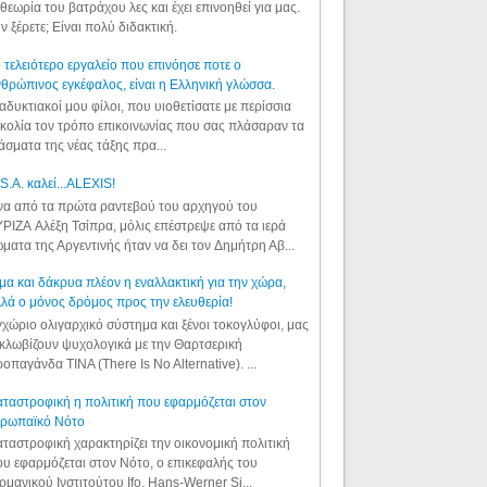
θεωρία του βατράχου λες και έχει επινοηθεί για μας.
ν ξέρετε; Είναι πολύ διδακτική.
 τελειότερο εργαλείο που επινόησε ποτε ο
θρώπινος εγκέφαλος, είναι η Ελληνική γλώσσα.
αδυκτιακοί μου φίλοι, που υιοθετίσατε με περίσσια
κολία τον τρόπο επικοινωνίας που σας πλάσαραν τα
άσματα της νέας τάξης πρα...
S.A. καλεί...ALEXIS!
α από τα πρώτα ραντεβού του αρχηγού του
ΡΙΖΑ Αλέξη Τσίπρα, μόλις επέστρεψε από τα ιερά
ματα της Αργεντινής ήταν να δει τον Δημήτρη Αβ...
μα και δάκρυα πλέον η εναλλακτική για την χώρα,
λά ο μόνος δρόμος προς την ελευθερία!
χώριο ολιγαρχικό σύστημα και ξένοι τοκογλύφοι, μας
κλωβίζουν ψυχολογικά με την Θαρτσερική
οπαγάνδα TINA (There Is No Alternative). ...
ταστροφική η πολιτική που εφαρμόζεται στον
υρωπαϊκό Νότο
ταστροφική χαρακτηρίζει την οικονομική πολιτική
υ εφαρμόζεται στον Νότο, ο επικεφαλής του
ρμανικού Ινστιτούτου Ifo, Hans-Werner Si...