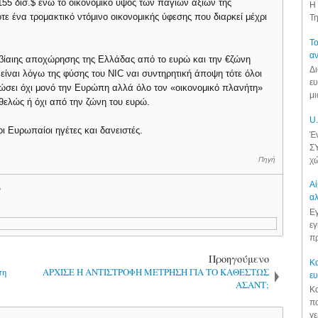
155 δισ.$ ενώ το οικονομικό ύψος των πάγιων αξιών της
Η 
ότε ένα τρομακτικό ντόμινο οικονομικής ύφεσης που διαρκεί μέχρι
Τη
Το
αν
βίαιης αποχώρησης της Ελλάδας από το ευρώ και την €ζώνη
Δι
 είναι λόγω της φύσης του NIC ναι συντηρητική άποψη τότε όλοι
ευ
ώσει όχι μονό την Ευρώπη αλλά όλο τον «οικονομικό πλανήτη»
μι
ελώς ή όχι από την ζώνη του ευρώ.
U.
οι Ευρωπαίοι ηγέτες και δανειστές.
Έν
ΣΥ
χώ
Πηγή
Αί
.
αλ
Εγ
εγ
πρ
Προηγούμενο
Κα
πη
ΑΡΧΙΣΕ Η ΑΝΤΙΣΤΡΟΦΗ ΜΕΤΡΗΣΗ ΓΙΑ ΤΟ ΚΑΘΕΣΤΩΣ
ε
ΑΣΑΝΤ;
Κα
πο
γε