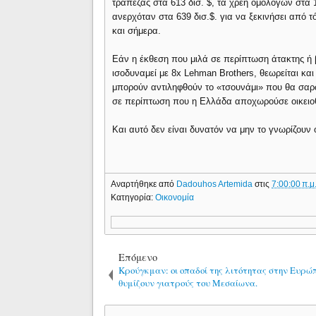
τράπεζας στα 613 δισ. $, τα χρέη ομολόγων στα 
ανερχόταν στα 639 δισ.$. για να ξεκινήσει από τ
και σήμερα.
Εάν η έκθεση που μιλά σε περίπτωση άτακτης ή 
ισοδυναμεί με 8x Lehman Brothers, θεωρείται και
μπορούν αντιληφθούν το «τσουνάμι» που θα σαρ
σε περίπτωση που η Ελλάδα αποχωρούσε οικειοθ
Και αυτό δεν είναι δυνατόν να μην το γνωρίζουν 
Αναρτήθηκε από
Dadouhos Artemida
στις
7:00:00 π.μ
Κατηγορία:
Οικονομία
Επόμενο
Κρούγκμαν: οι οπαδοί της λιτότητας στην Ευρώ
θυμίζουν γιατρούς του Μεσαίωνα.