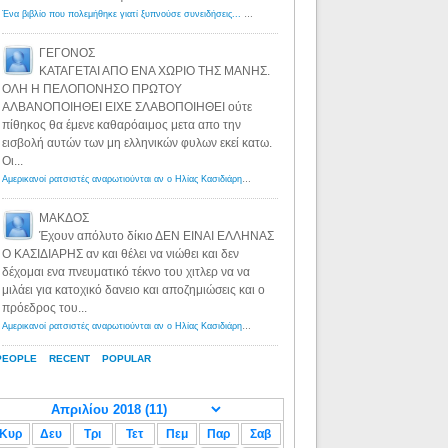
Ένα βιβλίο που πολεμήθηκε γιατί ξυπνούσε συνειδήσεις... - Λόγιος Ερμής | Η γνώση ξεκινάει με την αναζήτηση...
ΓΕΓΟΝΟΣ
ΚΑΤΑΓΕΤΑΙ ΑΠΟ ΕΝΑ ΧΩΡΙΟ ΤΗΣ ΜΑΝΗΣ.
ΟΛΗ Η ΠΕΛΟΠΟΝΗΣΟ ΠΡΩΤΟΥ
ΑΛΒΑΝΟΠΟΙΗΘΕΙ ΕΙΧΕ ΣΛΑΒΟΠΟΙΗΘΕΙ ούτε
πίθηκος θα έμενε καθαρόαιμος μετα απο την
εισβολή αυτών των μη ελληνικών φυλων εκεί κατω.
Οι...
Αμερικανοί ρατσιστές αναρωτιούνται αν ο Ηλίας Κασιδιάρης ανήκει στη λευκή φυλή... - Λόγιος Ερμής
·
8 yea
ΜΑΚΔΟΣ
Έχουν απόλυτο δίκιο ΔΕΝ ΕΙΝΑΙ ΕΛΛΗΝΑΣ
Ο ΚΑΣΙΔΙΑΡΗΣ αν και θέλει να νιώθει και δεν
δέχομαι ενα πνευματικό τέκνο του χιτλερ να να
μιλάει για κατοχικό δανειο και αποζημιώσεις και ο
πρόεδρος του...
Αμερικανοί ρατσιστές αναρωτιούνται αν ο Ηλίας Κασιδιάρης ανήκει στη λευκή φυλή... - Λόγιος Ερμής
·
8 yea
PEOPLE
RECENT
POPULAR
Κυρ
Δευ
Τρι
Τετ
Πεμ
Παρ
Σαβ