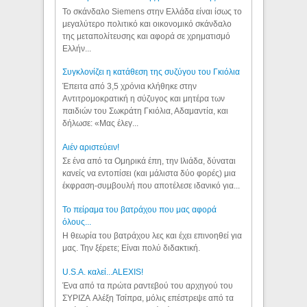
Το σκάνδαλο Siemens στην Ελλάδα είναι ίσως το
μεγαλύτερο πολιτικό και οικονομικό σκάνδαλο
της μεταπολίτευσης και αφορά σε χρηματισμό
Ελλήν...
Συγκλονίζει η κατάθεση της συζύγου του Γκιόλια
Έπειτα από 3,5 χρόνια κλήθηκε στην
Αντιτρομοκρατική η σύζυγος και μητέρα των
παιδιών του Σωκράτη Γκιόλια, Αδαμαντία, και
δήλωσε: «Μας έλεγ...
Aιέν αριστεύειν!
Σε ένα από τα Ομηρικά έπη, την Ιλιάδα, δύναται
κανείς να εντοπίσει (και μάλιστα δύο φορές) μια
έκφραση-συμβουλή που αποτέλεσε ιδανικό για...
Το πείραμα του βατράχου που μας αφορά
όλους...
Η θεωρία του βατράχου λες και έχει επινοηθεί για
μας. Την ξέρετε; Είναι πολύ διδακτική.
U.S.A. καλεί...ALEXIS!
Ένα από τα πρώτα ραντεβού του αρχηγού του
ΣΥΡΙΖΑ Αλέξη Τσίπρα, μόλις επέστρεψε από τα