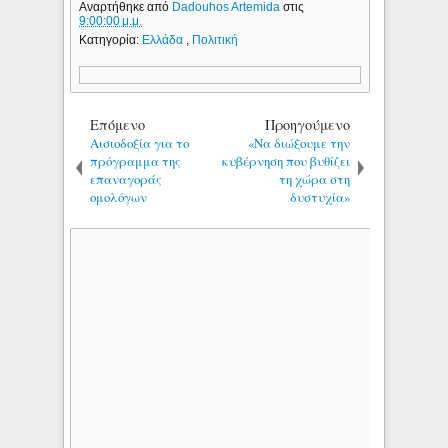
Αναρτήθηκε από
Dadouhos Artemida
στις
9:00:00 μ.μ.
Κατηγορία:
Ελλάδα
,
Πολιτική
Επόμενο
Προηγούμενο
Αισιοδοξία για το
«Να διώξουμε την
πρόγραμμα της
κυβέρνηση που βυθίζει
επαναγοράς
τη χώρα στη
ομολόγων
δυστυχία»