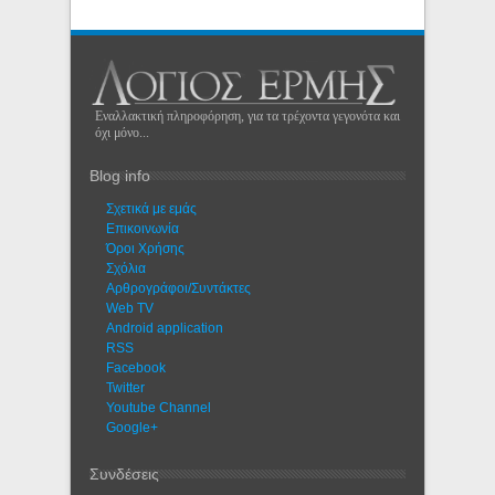
Εναλλακτική πληροφόρηση, για τα τρέχοντα γεγονότα και
όχι μόνο...
Blog info
Σχετικά με εμάς
Eπικοινωνία
Όροι Χρήσης
Σχόλια
Αρθρογράφοι/Συντάκτες
Web TV
Android application
RSS
Facebook
Twitter
Youtube Channel
Google+
Συνδέσεις