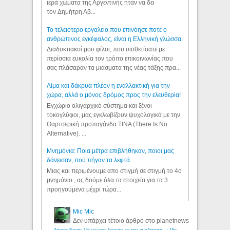
ιερά χώματα της Αργεντινής ήταν να δει
τον Δημήτρη Αβ...
Το τελειότερο εργαλείο που επινόησε ποτε ο
ανθρώπινος εγκέφαλος, είναι η Ελληνική γλώσσα.
Διαδυκτιακοί μου φίλοι, που υιοθετίσατε με
περίσσια ευκολία τον τρόπο επικοινωνίας που
σας πλάσαραν τα μιάσματα της νέας τάξης πρα...
Αίμα και δάκρυα πλέον η εναλλακτική για την
χώρα, αλλά ο μόνος δρόμος προς την ελευθερία!
Εγχώριο ολιγαρχικό σύστημα και ξένοι
τοκογλύφοι, μας εγκλωβίζουν ψυχολογικά με την
Θαρτσερική προπαγάνδα TINA (There Is No
Alternative). ...
Μνημόνια: Ποια μέτρα επιβλήθηκαν, ποιοι μας
δάνεισαν, πού πήγαν τα λεφτά...
Μιας και περιμένουμε απο στιγμή σε στιγμή το 4ο
μνημόνιο , ας δούμε όλα τα στοιχεία για τα 3
προηγούμενα μέχρι τώρα...
Mic Mic
Δεν υπάρχει τέτοιο άρθρο στο planetnews