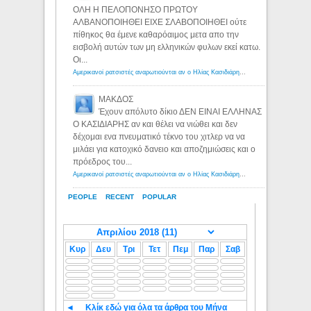
ΟΛΗ Η ΠΕΛΟΠΟΝΗΣΟ ΠΡΩΤΟΥ
ΑΛΒΑΝΟΠΟΙΗΘΕΙ ΕΙΧΕ ΣΛΑΒΟΠΟΙΗΘΕΙ ούτε
πίθηκος θα έμενε καθαρόαιμος μετα απο την
εισβολή αυτών των μη ελληνικών φυλων εκεί κατω.
Οι...
Αμερικανοί ρατσιστές αναρωτιούνται αν ο Ηλίας Κασιδιάρης ανήκει στη λευκή φυλή... - Λόγιος Ερμής
ΜΑΚΔΟΣ
Έχουν απόλυτο δίκιο ΔΕΝ ΕΙΝΑΙ ΕΛΛΗΝΑΣ
Ο ΚΑΣΙΔΙΑΡΗΣ αν και θέλει να νιώθει και δεν
δέχομαι ενα πνευματικό τέκνο του χιτλερ να να
μιλάει για κατοχικό δανειο και αποζημιώσεις και ο
πρόεδρος του...
Αμερικανοί ρατσιστές αναρωτιούνται αν ο Ηλίας Κασιδιάρης ανήκει στη λευκή φυλή... - Λόγιος Ερμής
PEOPLE
RECENT
POPULAR
Κυρ
Δευ
Τρι
Τετ
Πεμ
Παρ
Σαβ
◄
Κλίκ εδώ για όλα τα άρθρα του Μήνα