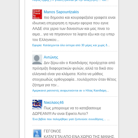
Λόγιος Ερμής | Η γνώση ξεκινάει με την αναζήτηση...: Ιδού οι 18 που χρωστούν 11 δις ευρώ!
Manos Sapountzakis
πιο δημοσιο και κουραφεξαλα γραφετε ειναι
ιδιωτικη επιχειρηση η πρωην εφορια που εγινε
ΑΑΔΕ στα χερια των δανειστων και μας πινει το
αιμα... για να πηγαινουν τα λεφτα εξω και οχι υπερ
του Ελληνικου...
Εφορία: Κατάσχονται όλα ύστερα από 30 μέρες και χωρίς δικαστικές αποφάσεις - Λόγιος Ερμής
Αντώνης
Δεν ξέρω εάν ο Κασιδιάρης προέρχεται από
πρόσμιξη διαφορετικών φυλών, αλλά τα δικά σου
ελληνικά είναι για κλάματα. Κοίτα να μάθεις
στοιχειωδώς ορθογραφία...τουλάχιστον όταν θέτεις
ζήτημα για την...
Αμερικανοί ρατσιστές αναρωτιούνται αν ο Ηλίας Κασιδιάρης ανήκει στη λευκή φυλή... - Λόγιος Ερμής
Νικολαος46
Πως μπορουμε να το κατεβασουμε
ΔΩΡΕΑΝ!!!! Αν ειναι Εφικτο Αυτο?
Ένα βιβλίο που πολεμήθηκε γιατί ξυπνούσε συνειδήσεις... - Λόγιος Ερμής | Η γνώση ξεκινάει με την αναζήτηση...
ΓΕΓΟΝΟΣ
ΚΑΤΑΓΕΤΑΙ ΑΠΟ ΕΝΑ ΧΩΡΙΟ ΤΗΣ ΜΑΝΗΣ.