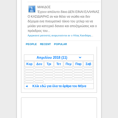
ΜΑΚΔΟΣ
Έχουν απόλυτο δίκιο ΔΕΝ ΕΙΝΑΙ ΕΛΛΗΝΑΣ
Ο ΚΑΣΙΔΙΑΡΗΣ αν και θέλει να νιώθει και δεν
δέχομαι ενα πνευματικό τέκνο του χιτλερ να να
μιλάει για κατοχικό δανειο και αποζημιώσεις και ο
πρόεδρος του...
Αμερικανοί ρατσιστές αναρωτιούνται αν ο Ηλίας Κασιδιάρης ανήκει στη λευκή φυλή... - Λόγιος Ερμής
PEOPLE
RECENT
POPULAR
Κυρ
Δευ
Τρι
Τετ
Πεμ
Παρ
Σαβ
◄
Κλίκ εδώ για όλα τα άρθρα του Μήνα