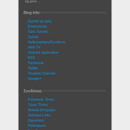
όχι μόνο...
Blog info
Σχετικά με εμάς
Eπικοινωνία
Όροι Χρήσης
Σχόλια
Αρθρογράφοι/Συντάκτες
Web TV
Android application
RSS
Facebook
Twitter
Youtube Channel
Google+
Συνδέσεις
Ελληνικός Τύπος
Ξένος Τύπος
Φιλικοί Ιστοχώροι
Χρήσιμα Links
Ομογένεια
Ραδιόφωνο