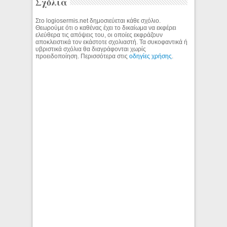
Σχόλια
Στο logiosermis.net δημοσιεύεται κάθε σχόλιο.
Θεωρούμε ότι ο καθένας έχει το δικαίωμα να εκφέρει
ελεύθερα τις απόψεις του, οι οποίες εκφράζουν
αποκλειστικά τον εκάστοτε σχολιαστή. Τα συκοφαντικά ή
υβριστικά σχόλια θα διαγράφονται χωρίς
προειδοποίηση. Περισσότερα στις
οδηγίες χρήσης
.