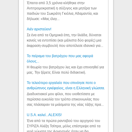
Έπειτα από 3,5 χρόνια κλήθηκε στην
Αντιτρομοκρατική η σύζυγος και μητέρα των
παιδιών του Σωκράτη Γκιόλια, Αδαμαντία, και
δήλωσε: «Μας έλεγ...
Aιέν αριστεύειν!
Σε ένα από τα Ομηρικά έπη, την Ιλιάδα, δύναται
κανείς να εντοπίσει (και μάλιστα δύο φορές) μια
έκφραση-συμβουλή που αποτέλεσε ιδανικό για...
Το πείραμα του βατράχου που μας αφορά
όλους...
Η θεωρία του βατράχου λες και έχει επινοηθεί για
μας. Την ξέρετε; Είναι πολύ διδακτική.
Το τελειότερο εργαλείο που επινόησε ποτε ο
ανθρώπινος εγκέφαλος, είναι η Ελληνική γλώσσα.
Διαδυκτιακοί μου φίλοι, που υιοθετίσατε με
περίσσια ευκολία τον τρόπο επικοινωνίας που
σας πλάσαραν τα μιάσματα της νέας τάξης πρα...
U.S.A. καλεί...ALEXIS!
Ένα από τα πρώτα ραντεβού του αρχηγού του
ΣΥΡΙΖΑ Αλέξη Τσίπρα, μόλις επέστρεψε από τα
ιερά χώματα της Αργεντινής ήταν να δει