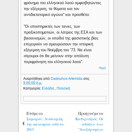
φρόνημα του ελληνικού λαού αμφισβητώντας
την εξέγερση, τα θύματα και τον
αντιδικτατορικό αγώνα'' και προσθέτει:
''Οι υποστηρικτές των τανκς, των
πραξικοπηματιών, οι λάτρεις της ΕΣΑ και των
βασανισμών, οι οπαδοί της φασιστικής βίας
επιχειρούν να αμαυρώσουν την ιστορική
εξέγερση του Νοέμβρη του ’73. Να είναι
σίγουροι ότι θα μείνουν στην απόλυτη
περιφρόνηση του ελληνικού λαού''.
Πηγή
Αναρτήθηκε από
Dadouhos Artemida
στις
9:00:00 π.μ.
Κατηγορία:
Ελλάδα
,
Πολιτική
Επόμενο
Προηγούμενο
Σαμαράς: Ανάκαμψη
Καπερνάρος: Οι
της οικονομίας από το
απόψεις των
2013
"Ανεξάρτητων