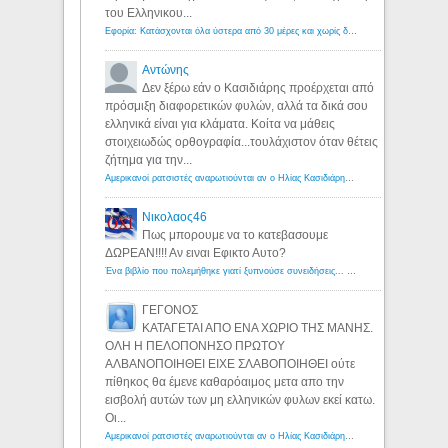
του Ελληνικου...
Εφορία: Κατάσχονται όλα ύστερα από 30 μέρες και χωρίς δικαστικές αποφάσεις - Λόγιος Ερμής
Αντώνης
Δεν ξέρω εάν ο Κασιδιάρης προέρχεται από
πρόσμιξη διαφορετικών φυλών, αλλά τα δικά σου
ελληνικά είναι για κλάματα. Κοίτα να μάθεις
στοιχειωδώς ορθογραφία...τουλάχιστον όταν θέτεις
ζήτημα για την...
Αμερικανοί ρατσιστές αναρωτιούνται αν ο Ηλίας Κασιδιάρης ανήκει στη λευκή φυλή... - Λόγιος Ερμής
Νικολαος46
Πως μπορουμε να το κατεβασουμε
ΔΩΡΕΑΝ!!!! Αν ειναι Εφικτο Αυτο?
Ένα βιβλίο που πολεμήθηκε γιατί ξυπνούσε συνειδήσεις... - Λόγιος Ερμής | Η γνώση ξεκινάει με την αναζήτηση...
ΓΕΓΟΝΟΣ
ΚΑΤΑΓΕΤΑΙ ΑΠΟ ΕΝΑ ΧΩΡΙΟ ΤΗΣ ΜΑΝΗΣ.
ΟΛΗ Η ΠΕΛΟΠΟΝΗΣΟ ΠΡΩΤΟΥ
ΑΛΒΑΝΟΠΟΙΗΘΕΙ ΕΙΧΕ ΣΛΑΒΟΠΟΙΗΘΕΙ ούτε
πίθηκος θα έμενε καθαρόαιμος μετα απο την
εισβολή αυτών των μη ελληνικών φυλων εκεί κατω.
Οι...
Αμερικανοί ρατσιστές αναρωτιούνται αν ο Ηλίας Κασιδιάρης ανήκει στη λευκή φυλή... - Λόγιος Ερμής