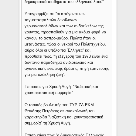
δημοκρατικά αισθήματα του ελληνικού λαού''.
Υπογραμμίζει ότι ''οι απόγονοι των
ταγματασφαλιτών δωσίλογων
γερμανοτσολιάδων και των ανδρείκελων της
χούντας, προσπαθούν για μια ακόμα φορά να
κάνουν το άσπρο-μαύρο. Πρώτα ήταν οι
μετανάστες, τώρα οι νεκροί του Πολυτεχνείου,
αύριο όλοι οι υπόλοιποι Έλληνες'' και
προσθέτει πως, ''η εξέγερση του 1973 είναι ένα
ζωντανό παράδειγμα ανιδιοτέλειας και
αγωνιστικής ενωτικής δράσης, πηγή έμπνευσης
για μια ολόκληρη ζωή''.
Πετράκος για Χρυσή Αυγή: ''Ναζιστική και
χουντοφασιστική συμμορία''
Ο τοπικός βουλευτής του ΣΥΡΙΖΑ-ΕΚΜ
Θανάσης Πετράκος σε ανακοίνωσή του
χαρακτηρίζει ''ναζιστική και χουντοφασιστική
συμμορία'' τη Χρυσή Αυγή.
Επισημαίνει πως ''ο Δημοκρατικός Ελληνικός