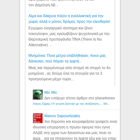
τον Δημήτρη Αβ...
Αίμα και δάκρυα πλέον η εναλλακτική για την
χώρα, αλλά ο μόνος δρόμος προς την ελευθερία!
Εγχώριο ολιγαρχικό σύστημα και ξένοι
τοκογλύφοι, μας εγκλωβίζουν ψυχολογικά με την
Θαρτσερική προπαγάνδα TINA (There Is No
Alternative). ...
Μνημόνια: Ποια μέτρα επιβλήθηκαν, ποιοι μας
δάνεισαν, πού πήγαν τα λεφτά...
Μιας και περιμένουμε απο στιγμή σε στιγμή το 4ο
μνημόνιο , ας δούμε όλα τα στοιχεία για τα 3
προηγούμενα μέχρι τώρα...
Mic Mic
Δεν υπάρχει τέτοιο άρθρο στο planetnews
Λόγιος Ερμής | Η γνώση ξεκινάει με την αναζήτηση...: Ιδού οι 18 που χρωστούν 11 δις ευρώ!
Manos Sapountzakis
πιο δημοσιο και κουραφεξαλα γραφετε ειναι
ιδιωτικη επιχειρηση η πρωην εφορια που εγινε
ΑΑΔΕ στα χερια των δανειστων και μας πινει το
αιμα... για να πηγαινουν τα λεφτα εξω και οχι υπερ