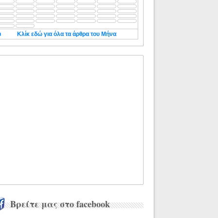
◄
Κλίκ εδώ για όλα τα άρθρα του Μήνα
Βρείτε μας στο facebook