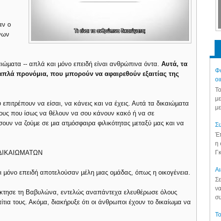
αν ο
ίνων
αιώµατα -- απλά και µόνο επειδή είναι ανθρώπινα όντα.
Αυτά, τα
Φά
απλά προνόμια, που μπορούν να αφαιρεθούν εξαιτίας της
οι
Το
με
 επιτρέπουν να είσαι, να κάνεις και να έχεις. Αυτά τα δικαιώµατα
με
υς που ίσως να θέλουν να σου κάνουν κακό ή να σε
υν να ζούµε σε µια ατµόσφαιρα φιλικότητας µεταξύ µας και να
Συ
Έπ
η 
Γκ
 ΔΙΚΑΙΩΜΑΤΩΝ
Aι
ι µόνο επειδή αποτελούσαν µέλη µιας οµάδας, όπως η οικογένεια.
Σε
να
τέκτησε τη Βαβυλώνα, εντελώς αναπάντεχα ελευθέρωσε όλους
συ
τια τους. Ακόµα, διακήρυξε ότι οι άνθρωποι έχουν το δικαίωµα να
Το