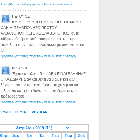
Ένα βιβλίο που πολεμήθηκε γιατί ξυπνούσε συνειδήσεις... - Λόγιος Ερμής | Η γνώση ξεκινάει με την αναζήτηση...
ΓΕΓΟΝΟΣ
ΚΑΤΑΓΕΤΑΙ ΑΠΟ ΕΝΑ ΧΩΡΙΟ ΤΗΣ ΜΑΝΗΣ.
ΟΛΗ Η ΠΕΛΟΠΟΝΗΣΟ ΠΡΩΤΟΥ
ΑΛΒΑΝΟΠΟΙΗΘΕΙ ΕΙΧΕ ΣΛΑΒΟΠΟΙΗΘΕΙ ούτε
πίθηκος θα έμενε καθαρόαιμος μετα απο την
εισβολή αυτών των μη ελληνικών φυλων εκεί κατω.
Οι...
Αμερικανοί ρατσιστές αναρωτιούνται αν ο Ηλίας Κασιδιάρης ανήκει στη λευκή φυλή... - Λόγιος Ερμής
·
8 yea
ΜΑΚΔΟΣ
Έχουν απόλυτο δίκιο ΔΕΝ ΕΙΝΑΙ ΕΛΛΗΝΑΣ
Ο ΚΑΣΙΔΙΑΡΗΣ αν και θέλει να νιώθει και δεν
δέχομαι ενα πνευματικό τέκνο του χιτλερ να να
μιλάει για κατοχικό δανειο και αποζημιώσεις και ο
πρόεδρος του...
Αμερικανοί ρατσιστές αναρωτιούνται αν ο Ηλίας Κασιδιάρης ανήκει στη λευκή φυλή... - Λόγιος Ερμής
·
8 yea
PEOPLE
RECENT
POPULAR
Κυρ
Δευ
Τρι
Τετ
Πεμ
Παρ
Σαβ