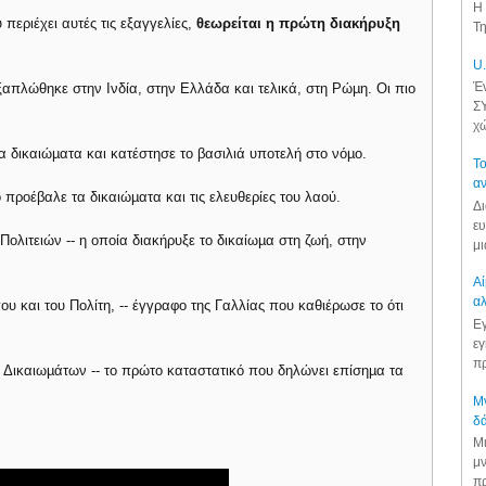
Η 
περιέχει αυτές τις εξαγγελίες,
θεωρείται η πρώτη διακήρυξη
Τη
U.
Έν
πλώθηκε στην Ινδία, στην Ελλάδα και τελικά, στη Ρώµη. Οι πιο
ΣΥ
χώ
 δικαιώµατα και κατέστησε το βασιλιά υποτελή στο νόµο.
Το
αν
ο προέβαλε τα δικαιώµατα και τις ελευθερίες του λαού.
Δι
ευ
λιτειών -- η οποία διακήρυξε το δικαίωµα στη ζωή, στην
μι
Αί
αλ
 και του Πολίτη, -- έγγραφο της Γαλλίας που καθιέρωσε το ότι
Εγ
εγ
πρ
Δικαιωµάτων -- το πρώτο καταστατικό που δηλώνει επίσηµα τα
.
Μν
δά
Μι
μν
πρ