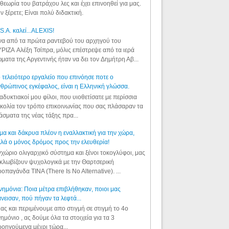
θεωρία του βατράχου λες και έχει επινοηθεί για μας.
ν ξέρετε; Είναι πολύ διδακτική.
S.A. καλεί...ALEXIS!
α από τα πρώτα ραντεβού του αρχηγού του
ΡΙΖΑ Αλέξη Τσίπρα, μόλις επέστρεψε από τα ιερά
ματα της Αργεντινής ήταν να δει τον Δημήτρη Αβ...
 τελειότερο εργαλείο που επινόησε ποτε ο
θρώπινος εγκέφαλος, είναι η Ελληνική γλώσσα.
αδυκτιακοί μου φίλοι, που υιοθετίσατε με περίσσια
κολία τον τρόπο επικοινωνίας που σας πλάσαραν τα
άσματα της νέας τάξης πρα...
μα και δάκρυα πλέον η εναλλακτική για την χώρα,
λά ο μόνος δρόμος προς την ελευθερία!
χώριο ολιγαρχικό σύστημα και ξένοι τοκογλύφοι, μας
κλωβίζουν ψυχολογικά με την Θαρτσερική
οπαγάνδα TINA (There Is No Alternative). ...
ημόνια: Ποια μέτρα επιβλήθηκαν, ποιοι μας
νεισαν, πού πήγαν τα λεφτά...
ας και περιμένουμε απο στιγμή σε στιγμή το 4ο
ημόνιο , ας δούμε όλα τα στοιχεία για τα 3
οηγούμενα μέχρι τώρα...