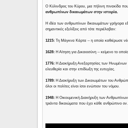
Ο Κύλινδρος του Κύρου, µια πήλινη πινακίδα που 
ανθρωπίνων δικαιωµάτων στην ιστορία.
Η ιδέα των ανθρωπίνων δικαιωµάτων γρήγορα εξα
σηµαντικές εξελίξεις από τότε περιέλαβαν:
1215:
Τη Μάγκνα Κάρτα -- η οποία καθιέρωσε νέα
1628:
Η Αίτηση για Δικαιοσύνη -- κείμενο το οποί
1776:
Η Διακήρυξη Ανεξαρτησίας των Ηνωµένων Πο
ελευθερία και στην επιδίωξη της ευτυχίας.
1789:
Η Διακήρυξη των Δικαιωµάτων του Ανθρώπου
όλοι οι πολίτες είναι ίσοι ενώπιον του νόµου.
1948:
Η Οικουµενική Διακήρυξη των Ανθρωπίνων 
τριάντα δικαιώµατα που έχει κάθε ανθρώπινο ον