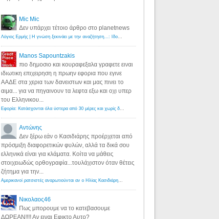
Mic Mic
Δεν υπάρχει τέτοιο άρθρο στο planetnews
Λόγιος Ερμής | Η γνώση ξεκινάει με την αναζήτηση...: Ιδού οι 18 που χρωστούν 11 δις ευρώ!
·
6 years ago
Manos Sapountzakis
πιο δημοσιο και κουραφεξαλα γραφετε ειναι
ιδιωτικη επιχειρηση η πρωην εφορια που εγινε
ΑΑΔΕ στα χερια των δανειστων και μας πινει το
αιμα... για να πηγαινουν τα λεφτα εξω και οχι υπερ
του Ελληνικου...
Εφορία: Κατάσχονται όλα ύστερα από 30 μέρες και χωρίς δικαστικές αποφάσεις - Λόγιος Ερμής
·
6 years ag
Αντώνης
Δεν ξέρω εάν ο Κασιδιάρης προέρχεται από
πρόσμιξη διαφορετικών φυλών, αλλά τα δικά σου
ελληνικά είναι για κλάματα. Κοίτα να μάθεις
στοιχειωδώς ορθογραφία...τουλάχιστον όταν θέτεις
ζήτημα για την...
Αμερικανοί ρατσιστές αναρωτιούνται αν ο Ηλίας Κασιδιάρης ανήκει στη λευκή φυλή... - Λόγιος Ερμής
·
7 yea
Νικολαος46
Πως μπορουμε να το κατεβασουμε
ΔΩΡΕΑΝ!!!! Αν ειναι Εφικτο Αυτο?