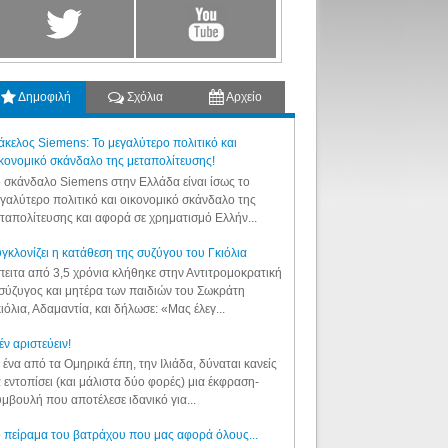
Δημοφιλή
Σχόλια
Αρχείο
κελος Siemens: Το μεγαλύτερο πολιτικό και
κονομικό σκάνδαλο της μεταπολίτευσης!
 σκάνδαλο Siemens στην Ελλάδα είναι ίσως το
γαλύτερο πολιτικό και οικονομικό σκάνδαλο της
ταπολίτευσης και αφορά σε χρηματισμό Ελλήν...
γκλονίζει η κατάθεση της συζύγου του Γκιόλια
ειτα από 3,5 χρόνια κλήθηκε στην Αντιτρομοκρατική
σύζυγος και μητέρα των παιδιών του Σωκράτη
ιόλια, Αδαμαντία, και δήλωσε: «Μας έλεγ...
έν αριστεύειν!
 ένα από τα Ομηρικά έπη, την Ιλιάδα, δύναται κανείς
 εντοπίσει (και μάλιστα δύο φορές) μια έκφραση-
μβουλή που αποτέλεσε ιδανικό για...
 πείραμα του βατράχου που μας αφορά όλους...