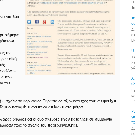
Η 
Τη
ήνα για δύο
Το
αν
Δι
ρι σήμερα
ευ
μι
οφάσεων
U.
υς της
Έν
Ευρωπαϊκής
ΣΥ
πές
χώ
εκκλίνει»
μμα που
Αί
φο του
αλ
Εγ
εγ
πρ
ή»,
σχολίασε κορυφαίος Ευρωπαίος αξιωματούχος που συμμετέχει
 Ταμείο παραμένει σκεπτικό απέναντι στα μέτρα.
Ρα
γι
νάρας δήλωσε ότι οι δύο πλευρές είχαν καταλήξει σε συμφωνία
π
ήλωσαν πως το σχόλιό του παρερμηνεύθηκε.
Δύ
ρα