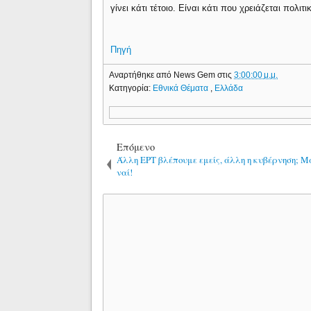
γίνει κάτι τέτοιο. Είναι κάτι που χρειάζεται πολιτ
Πηγή
Αναρτήθηκε από
News Gem
στις
3:00:00 μ.μ.
Κατηγορία:
Εθνικά Θέματα
,
Ελλάδα
Επόμενο
Άλλη ΕΡΤ βλέπουμε εμείς, άλλη η κυβέρνηση; 
ναί!