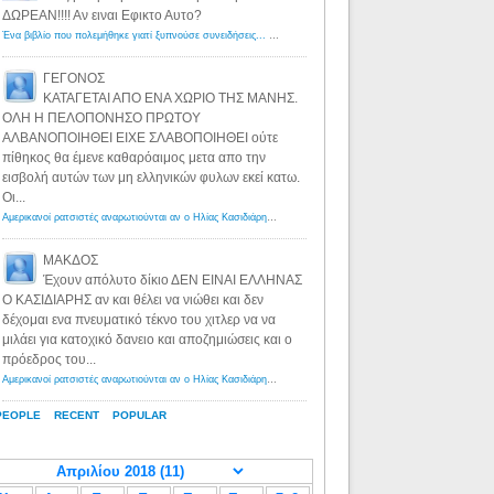
ΔΩΡΕΑΝ!!!! Αν ειναι Εφικτο Αυτο?
Ένα βιβλίο που πολεμήθηκε γιατί ξυπνούσε συνειδήσεις... - Λόγιος Ερμής | Η γνώση ξεκινάει με την αναζήτηση...
ΓΕΓΟΝΟΣ
ΚΑΤΑΓΕΤΑΙ ΑΠΟ ΕΝΑ ΧΩΡΙΟ ΤΗΣ ΜΑΝΗΣ.
ΟΛΗ Η ΠΕΛΟΠΟΝΗΣΟ ΠΡΩΤΟΥ
ΑΛΒΑΝΟΠΟΙΗΘΕΙ ΕΙΧΕ ΣΛΑΒΟΠΟΙΗΘΕΙ ούτε
πίθηκος θα έμενε καθαρόαιμος μετα απο την
εισβολή αυτών των μη ελληνικών φυλων εκεί κατω.
Οι...
Αμερικανοί ρατσιστές αναρωτιούνται αν ο Ηλίας Κασιδιάρης ανήκει στη λευκή φυλή... - Λόγιος Ερμής
·
8 yea
ΜΑΚΔΟΣ
Έχουν απόλυτο δίκιο ΔΕΝ ΕΙΝΑΙ ΕΛΛΗΝΑΣ
Ο ΚΑΣΙΔΙΑΡΗΣ αν και θέλει να νιώθει και δεν
δέχομαι ενα πνευματικό τέκνο του χιτλερ να να
μιλάει για κατοχικό δανειο και αποζημιώσεις και ο
πρόεδρος του...
Αμερικανοί ρατσιστές αναρωτιούνται αν ο Ηλίας Κασιδιάρης ανήκει στη λευκή φυλή... - Λόγιος Ερμής
·
8 yea
PEOPLE
RECENT
POPULAR