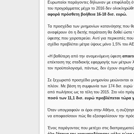
Ευρωπαίοι παράγοντες δήλωναν με επιφύλαξη ότι
του προγράμματος μέχρι το 2016 δεν ολοκληρώθ
αφορά πρόσθετη βοήθεια 16-18 δισ. ευρώ.
Τα προσχέδια των μνημονίων κατανόησης που θα
αναφέρουν ότι η διετής παράταση θα δοθεί ώστε ν
ύφεσης που χειροτερεύει. Αντί για περικοπές π
σχέδιο προβλέπει μέτρα ύψους μόνο 1,5% του Α
«Η βαθύτερη από την αναμενόμενη ύφεση
απαιτ
επέκταση της σταδιακής εφαρμογής των μέτρων λι
τον προϋπολογισμό, πάντως, δεν έχουν συμπληρ
Σε ξεχωριστό προσχέδιο μνημονίου μειώνονται οι 
πλέον. Με βάση τη συμφωνία των 174 δισ. ευρώ 
από πωλήσεις ως τα τέλη του 2015. Στο νέο πρόγ
ποσό των 11,1 δισ. ευρώ προβλέπεται τώρα γι
Όταν υπογραφούν οι όροι στην Αθήνα, η συζήτηση
να αποφασίσουν πώς θα εξασφαλίσουν την πρόσθ
Ένας παράγοντας που μετέχει στις διαπραγματεύσ
όλο ζήτημα της χρηματοδότησης μόλις τώρα α