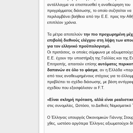
αντάλλαγμα να επισπευσθεί η αναθεώρηση του
προγράμματος διάσωσης, το οποίο συζητείται να
περιλαμβάνει βοήθεια από την Ε.Ε. προς την Αθ
επιπλέον χρόνια.
Τα μέτρα αποτελούν
την πιο προχωρημένη μέχ
επιβολή διεθνούς ελέγχου στη λήψη των απ
για τον ελληνικό προϋπολογισμό.
Οι προτάσεις, οι οποίες σύμφωνα με αξιωματούχο
Ε.Ε. έχουν την υποστήριξη της Γαλλίας και της 
Επιτροπής, απαιτούν επίσης
αυτόματες περικο
δαπανών σε όλο το φάσμα
, αν η Ελλάδα «παρ
από τους αναθεωρημένους στόχους για το έλλει
προβλέπει το σχέδιο διάσωσης, με βάση αντίγρα
σχεδίου που εξασφάλισαν οι F.T.
«Είναι σκληρή πρόταση, αλλά είναι ρεαλιστικ
στις συνομιλίες, Ωστόσο, το Διεθνές Νομισματικό
Ο Έλληνας υπουργός Οικονομικών Γιάννης Στουρ
χθες, ωστόσο αργότερα Έλληνες αξιωματούχοι δ