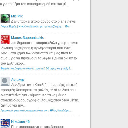
υ για το θέμα του αντισημιτισμού και του μί...
Mic Mic
Δεν υπάρχει τέτοιο άρθρο στο planetnews
Λόγιος Ερμής | Η γνώση ξεκινάει με την αναζήτηση...: Ιδού οι 18 που χρωστούν 11 δις ευρώ!
·
6 years ago
Manos Sapountzakis
πιο δημοσιο και κουραφεξαλα γραφετε ειναι
ιδιωτικη επιχειρηση η πρωην εφορια που εγινε
ΑΑΔΕ στα χερια των δανειστων και μας πινει το
αιμα... για να πηγαινουν τα λεφτα εξω και οχι υπερ
του Ελληνικου...
Εφορία: Κατάσχονται όλα ύστερα από 30 μέρες και χωρίς δικαστικές αποφάσεις - Λόγιος Ερμής
·
6 years ag
Αντώνης
Δεν ξέρω εάν ο Κασιδιάρης προέρχεται από
πρόσμιξη διαφορετικών φυλών, αλλά τα δικά σου
ελληνικά είναι για κλάματα. Κοίτα να μάθεις
στοιχειωδώς ορθογραφία...τουλάχιστον όταν θέτεις
ζήτημα για την...
Αμερικανοί ρατσιστές αναρωτιούνται αν ο Ηλίας Κασιδιάρης ανήκει στη λευκή φυλή... - Λόγιος Ερμής
·
7 yea
Νικολαος46
Πως μπορουμε να το κατεβασουμε