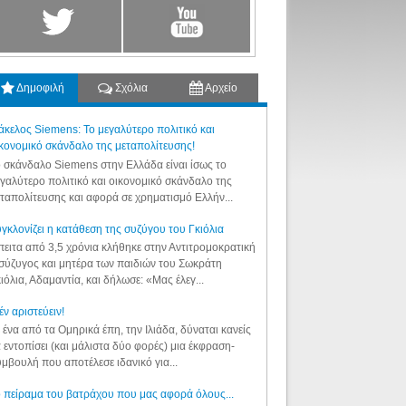
Δημοφιλή
Σχόλια
Αρχείο
κελος Siemens: Το μεγαλύτερο πολιτικό και
κονομικό σκάνδαλο της μεταπολίτευσης!
 σκάνδαλο Siemens στην Ελλάδα είναι ίσως το
γαλύτερο πολιτικό και οικονομικό σκάνδαλο της
ταπολίτευσης και αφορά σε χρηματισμό Ελλήν...
γκλονίζει η κατάθεση της συζύγου του Γκιόλια
ειτα από 3,5 χρόνια κλήθηκε στην Αντιτρομοκρατική
σύζυγος και μητέρα των παιδιών του Σωκράτη
ιόλια, Αδαμαντία, και δήλωσε: «Μας έλεγ...
έν αριστεύειν!
 ένα από τα Ομηρικά έπη, την Ιλιάδα, δύναται κανείς
 εντοπίσει (και μάλιστα δύο φορές) μια έκφραση-
μβουλή που αποτέλεσε ιδανικό για...
 πείραμα του βατράχου που μας αφορά όλους...