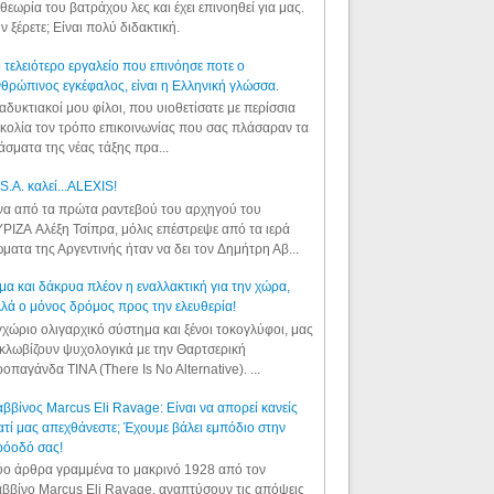
θεωρία του βατράχου λες και έχει επινοηθεί για μας.
ν ξέρετε; Είναι πολύ διδακτική.
 τελειότερο εργαλείο που επινόησε ποτε ο
θρώπινος εγκέφαλος, είναι η Ελληνική γλώσσα.
αδυκτιακοί μου φίλοι, που υιοθετίσατε με περίσσια
κολία τον τρόπο επικοινωνίας που σας πλάσαραν τα
άσματα της νέας τάξης πρα...
S.A. καλεί...ALEXIS!
α από τα πρώτα ραντεβού του αρχηγού του
ΡΙΖΑ Αλέξη Τσίπρα, μόλις επέστρεψε από τα ιερά
ματα της Αργεντινής ήταν να δει τον Δημήτρη Αβ...
μα και δάκρυα πλέον η εναλλακτική για την χώρα,
λά ο μόνος δρόμος προς την ελευθερία!
χώριο ολιγαρχικό σύστημα και ξένοι τοκογλύφοι, μας
κλωβίζουν ψυχολογικά με την Θαρτσερική
οπαγάνδα TINA (There Is No Alternative). ...
ββίνος Marcus Eli Ravage: Είναι να απορεί κανείς
ατί μας απεχθάνεστε; Έχουμε βάλει εμπόδιο στην
ρόοδό σας!
ο άρθρα γραμμένα το μακρινό 1928 από τον
ββίνο Marcus Eli Ravage, αναπτύσουν τις απόψεις