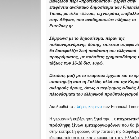
Βενιζέλου περί «προτεκτοράτου» φέρνει στην
επιφάνεια αναλυτικό δημοσίευμα των Financia
Times, με τίτλο «Ξένους τεχνοκράτες επιβάλλ
στην Αθήνα», που αναδημοσιεύει πλήρως το
Euro2day.gr .
Σύμφωνα με το δημοσίευμα, πέραν της
πολυαναμενόμενης δόσης, επίκειται συμφωνί
θα διασφαλίζει 2ετή παράταση του ελληνικού
προγράμματος, με πρόσθετη χρηματοδότηση 
τάξεως των 16-18 δισ. ευρώ.
Ωστόσο, μαζί με το «καρότο» έρχεται και το «μ
υποστήριξη από τη Γαλλία, αλλά και την Κομισ
σκληρούς όρους, όπως ο περίφημος ειδικός λ
πλεονάσματα του ελληνικού προϋπολογισμού
Ακολουθεί το
πλήρες κείμενο
των Financial Times
Η γερμανική κυβέρνηση ζητεί την...
υποχρεωτικ
πρόσληψη ξένων εμπειρογνωμόνων
που θα β
στην είσπραξη φόρων, στην πάταξη της διαφθορά
ιδιωτικοποίηση κρατικής περιουσίας στην Ελλάδα