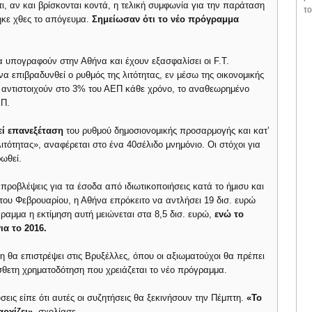
, αν και βρίσκονται κοντά, η τελική συμφωνία για την παράταση
το
ηκε χθες το απόγευμα.
Σημείωσαν ότι το νέο πρόγραμμα
 υπογραφούν στην Αθήνα και έχουν εξασφαλίσει οι F.T.
α επιβραδυνθεί ο ρυθμός της λιτότητας, εν μέσω της οικονομικής
ου αντιστοιχούν στο 3% του ΑΕΠ κάθε χρόνο, το αναθεωρημένο
ΕΠ.
εί επανεξέταση
του ρυθμού δημοσιονομικής προσαρμογής και κατ’
τότητας», αναφέρεται στο ένα 40σέλιδο μνημόνιο. Οι στόχοι για
ωθεί.
προβλέψεις για τα έσοδα από ιδιωτικοποιήσεις κατά το ήμισυ και
του Φεβρουαρίου, η Αθήνα επρόκειτο να αντλήσει 19 δισ. ευρώ
ραμμα η εκτίμηση αυτή μειώνεται στα 8,5 δισ. ευρώ,
ενώ το
α το 2016.
 θα επιστρέψει στις Βρυξέλλες, όπου οι αξιωματούχοι θα πρέπει
ετη χρηματοδότηση που χρειάζεται το νέο πρόγραμμα.
εις είπε ότι αυτές οι συζητήσεις θα ξεκινήσουν την Πέμπτη.
«Το
ρχίζει»
, σχολίασε.