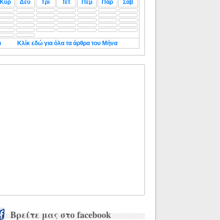
Κυρ
Δευ
Τρι
Τετ
Πεμ
Παρ
Σαβ
◄
Κλίκ εδώ για όλα τα άρθρα του Μήνα
Βρείτε μας στο facebook