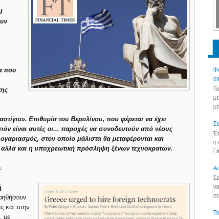
l
ουν
α που
Φά
οι
Το
της
με
με
αστίγιο». Επιθυμία του Βερολίνου, που φέρεται να έχει
Συ
ιόν είναι αυτές οι... παροχές να συνοδευτούν από νέους
Έπ
ογαριασμός, στον οποίο μάλιστα θα μεταφέρονται και
η 
 αλλά και η υποχρεωτική πρόσληψη ξένων τεχνοκρατών.
Γκ
:
Aι
Σε
να
ή
συ
οηθήσουν
ς και στην
Το
, με