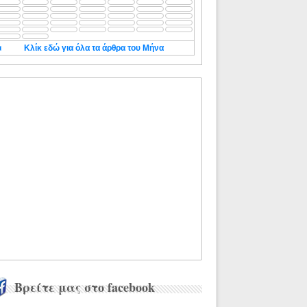
◄
Κλίκ εδώ για όλα τα άρθρα του Μήνα
Βρείτε μας στο facebook