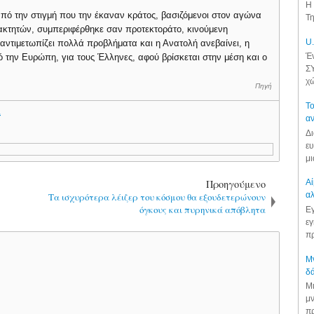
Η 
πό την στιγμή που την έκαναν κράτος, βασιζόμενοι στον αγώνα
Τη
κτητών, συμπεριφέρθηκε σαν προτεκτοράτο, κινούμενη
U.
ντιμετωπίζει πολλά προβλήματα και η Ανατολή ανεβαίνει, η
Έν
 την Ευρώπη, για τους Έλληνες, αφού βρίσκεται στην μέση και ο
ΣΥ
χώ
Πηγή
Το
.
αν
Δι
ευ
μι
Προηγούμενο
Αί
αλ
Τα ισχυρότερα λέιζερ του κόσμου θα εξουδετερώνουν
όγκους και πυρηνικά απόβλητα
Εγ
εγ
πρ
Μν
δά
Μι
μν
πρ