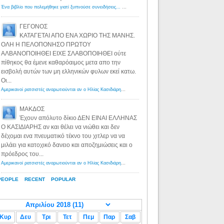
Ένα βιβλίο που πολεμήθηκε γιατί ξυπνούσε συνειδήσεις... - Λόγιος Ερμής | Η γνώση ξεκινάει με την αναζήτηση...
ΓΕΓΟΝΟΣ
ΚΑΤΑΓΕΤΑΙ ΑΠΟ ΕΝΑ ΧΩΡΙΟ ΤΗΣ ΜΑΝΗΣ.
ΟΛΗ Η ΠΕΛΟΠΟΝΗΣΟ ΠΡΩΤΟΥ
ΑΛΒΑΝΟΠΟΙΗΘΕΙ ΕΙΧΕ ΣΛΑΒΟΠΟΙΗΘΕΙ ούτε
πίθηκος θα έμενε καθαρόαιμος μετα απο την
εισβολή αυτών των μη ελληνικών φυλων εκεί κατω.
Οι...
Αμερικανοί ρατσιστές αναρωτιούνται αν ο Ηλίας Κασιδιάρης ανήκει στη λευκή φυλή... - Λόγιος Ερμής
·
8 yea
ΜΑΚΔΟΣ
Έχουν απόλυτο δίκιο ΔΕΝ ΕΙΝΑΙ ΕΛΛΗΝΑΣ
Ο ΚΑΣΙΔΙΑΡΗΣ αν και θέλει να νιώθει και δεν
δέχομαι ενα πνευματικό τέκνο του χιτλερ να να
μιλάει για κατοχικό δανειο και αποζημιώσεις και ο
πρόεδρος του...
Αμερικανοί ρατσιστές αναρωτιούνται αν ο Ηλίας Κασιδιάρης ανήκει στη λευκή φυλή... - Λόγιος Ερμής
·
8 yea
PEOPLE
RECENT
POPULAR
Κυρ
Δευ
Τρι
Τετ
Πεμ
Παρ
Σαβ