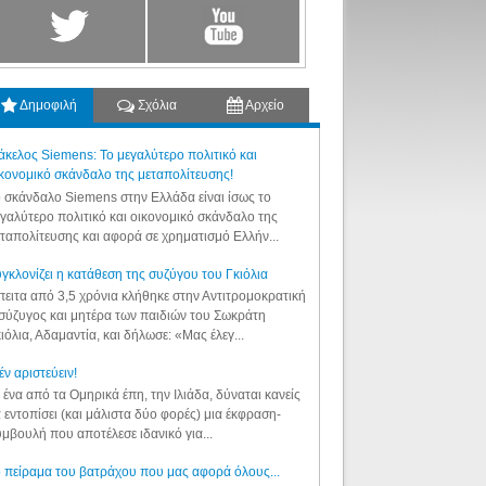
Δημοφιλή
Σχόλια
Αρχείο
κελος Siemens: Το μεγαλύτερο πολιτικό και
κονομικό σκάνδαλο της μεταπολίτευσης!
 σκάνδαλο Siemens στην Ελλάδα είναι ίσως το
γαλύτερο πολιτικό και οικονομικό σκάνδαλο της
ταπολίτευσης και αφορά σε χρηματισμό Ελλήν...
γκλονίζει η κατάθεση της συζύγου του Γκιόλια
ειτα από 3,5 χρόνια κλήθηκε στην Αντιτρομοκρατική
σύζυγος και μητέρα των παιδιών του Σωκράτη
ιόλια, Αδαμαντία, και δήλωσε: «Μας έλεγ...
έν αριστεύειν!
 ένα από τα Ομηρικά έπη, την Ιλιάδα, δύναται κανείς
 εντοπίσει (και μάλιστα δύο φορές) μια έκφραση-
μβουλή που αποτέλεσε ιδανικό για...
 πείραμα του βατράχου που μας αφορά όλους...