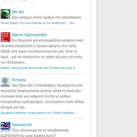
Mic Mic
Δεν υπάρχει τέτοιο άρθρο στο planetnews
Λόγιος Ερμής | Η γνώση ξεκινάει με την αναζήτηση...: Ιδού οι 18 που χρωστούν 11 δις ευρώ!
·
6 years ago
Manos Sapountzakis
πιο δημοσιο και κουραφεξαλα γραφετε ειναι
ιδιωτικη επιχειρηση η πρωην εφορια που εγινε
ΑΑΔΕ στα χερια των δανειστων και μας πινει το
αιμα... για να πηγαινουν τα λεφτα εξω και οχι υπερ
του Ελληνικου...
Εφορία: Κατάσχονται όλα ύστερα από 30 μέρες και χωρίς δικαστικές αποφάσεις - Λόγιος Ερμής
·
6 years ag
Αντώνης
Δεν ξέρω εάν ο Κασιδιάρης προέρχεται από
πρόσμιξη διαφορετικών φυλών, αλλά τα δικά σου
ελληνικά είναι για κλάματα. Κοίτα να μάθεις
στοιχειωδώς ορθογραφία...τουλάχιστον όταν θέτεις
ζήτημα για την...
Αμερικανοί ρατσιστές αναρωτιούνται αν ο Ηλίας Κασιδιάρης ανήκει στη λευκή φυλή... - Λόγιος Ερμής
·
7 yea
Νικολαος46
Πως μπορουμε να το κατεβασουμε
ΔΩΡΕΑΝ!!!! Αν ειναι Εφικτο Αυτο?