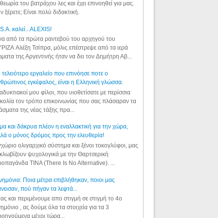
θεωρία του βατράχου λες και έχει επινοηθεί για μας.
ν ξέρετε; Είναι πολύ διδακτική.
S.A. καλεί...ALEXIS!
α από τα πρώτα ραντεβού του αρχηγού του
ΡΙΖΑ Αλέξη Τσίπρα, μόλις επέστρεψε από τα ιερά
ματα της Αργεντινής ήταν να δει τον Δημήτρη Αβ...
 τελειότερο εργαλείο που επινόησε ποτε ο
θρώπινος εγκέφαλος, είναι η Ελληνική γλώσσα.
αδυκτιακοί μου φίλοι, που υιοθετίσατε με περίσσια
κολία τον τρόπο επικοινωνίας που σας πλάσαραν τα
άσματα της νέας τάξης πρα...
μα και δάκρυα πλέον η εναλλακτική για την χώρα,
λά ο μόνος δρόμος προς την ελευθερία!
χώριο ολιγαρχικό σύστημα και ξένοι τοκογλύφοι, μας
κλωβίζουν ψυχολογικά με την Θαρτσερική
οπαγάνδα TINA (There Is No Alternative). ...
ημόνια: Ποια μέτρα επιβλήθηκαν, ποιοι μας
νεισαν, πού πήγαν τα λεφτά...
ας και περιμένουμε απο στιγμή σε στιγμή το 4ο
ημόνιο , ας δούμε όλα τα στοιχεία για τα 3
οηγούμενα μέχρι τώρα...