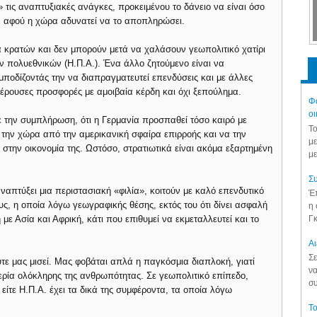
 τις αναπτυξιακές ανάγκες, προκειμένου το δάνειο να είναι όσο
ο, αφού η χώρα αδυνατεί να το αποπληρώσει.
α κρατών και δεν μπορούν μετά να χαλάσουν γεωπολιτικό χατίρι
 πολυεθνικών (Η.Π.Α.). Ένα άλλο ζητούμενο είναι να
ποδίζοντάς την να διαπραγματευτεί επενδύσεις και με άλλες
φέρουσες προσφορές με αμοιβαία κέρδη και όχι ξεπούλημα.
Φά
οι
ε την συμπλήρωση, ότι η Γερμανία προσπαθεί τόσο καιρό με
Το
 την χώρα από την αμερικανική σφαίρα επιρροής και να την
με
 στην οικονομία της. Ωστόσο, στρατιωτικά είναι ακόμα εξαρτημένη
με
Συ
απτύξει μια περιστασιακή «φιλία», κοιτούν με καλό επενδυτικό
Έπ
ς, η οποία λόγω γεωγραφικής θέσης, εκτός του ότι δίνει ασφαλή
η 
Γκ
ε Ασία και Αφρική, κάτι που επιθυμεί να εκμεταλλευτεί και το
Aι
Σε
ε μας μισεί. Μας φοβάται απλά η παγκόσμια διαπλοκή, γιατί
να
υθερία ολόκληρης της ανθρωπότητας. Σε γεωπολιτικό επίπεδο,
συ
 είτε Η.Π.Α. έχει τα δικά της συμφέροντα, τα οποία λόγω
Το