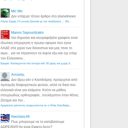
Mic Mic
Δεν υπάρχει τέτοιο άρθρο στο planetnews
Λόγιος Ερμής | Η γνώση ξεκινάει με την αναζήτηση...: Ιδού οι 18 που χρωστούν 11 δις ευρώ!
·
6 years ago
Manos Sapountzakis
πιο δημοσιο και κουραφεξαλα γραφετε ειναι
ιδιωτικη επιχειρηση η πρωην εφορια που εγινε
ΑΑΔΕ στα χερια των δανειστων και μας πινει το
αιμα... για να πηγαινουν τα λεφτα εξω και οχι υπερ
του Ελληνικου...
Εφορία: Κατάσχονται όλα ύστερα από 30 μέρες και χωρίς δικαστικές αποφάσεις - Λόγιος Ερμής
·
6 years ag
Αντώνης
Δεν ξέρω εάν ο Κασιδιάρης προέρχεται από
πρόσμιξη διαφορετικών φυλών, αλλά τα δικά σου
ελληνικά είναι για κλάματα. Κοίτα να μάθεις
στοιχειωδώς ορθογραφία...τουλάχιστον όταν θέτεις
ζήτημα για την...
Αμερικανοί ρατσιστές αναρωτιούνται αν ο Ηλίας Κασιδιάρης ανήκει στη λευκή φυλή... - Λόγιος Ερμής
·
7 yea
Νικολαος46
Πως μπορουμε να το κατεβασουμε
ΔΩΡΕΑΝ!!!! Αν ειναι Εφικτο Αυτο?