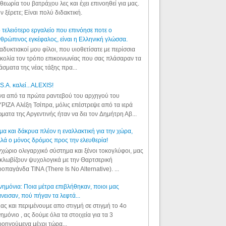
θεωρία του βατράχου λες και έχει επινοηθεί για μας.
ν ξέρετε; Είναι πολύ διδακτική.
 τελειότερο εργαλείο που επινόησε ποτε ο
θρώπινος εγκέφαλος, είναι η Ελληνική γλώσσα.
αδυκτιακοί μου φίλοι, που υιοθετίσατε με περίσσια
κολία τον τρόπο επικοινωνίας που σας πλάσαραν τα
άσματα της νέας τάξης πρα...
S.A. καλεί...ALEXIS!
α από τα πρώτα ραντεβού του αρχηγού του
ΡΙΖΑ Αλέξη Τσίπρα, μόλις επέστρεψε από τα ιερά
ματα της Αργεντινής ήταν να δει τον Δημήτρη Αβ...
μα και δάκρυα πλέον η εναλλακτική για την χώρα,
λά ο μόνος δρόμος προς την ελευθερία!
χώριο ολιγαρχικό σύστημα και ξένοι τοκογλύφοι, μας
κλωβίζουν ψυχολογικά με την Θαρτσερική
οπαγάνδα TINA (There Is No Alternative). ...
ημόνια: Ποια μέτρα επιβλήθηκαν, ποιοι μας
νεισαν, πού πήγαν τα λεφτά...
ας και περιμένουμε απο στιγμή σε στιγμή το 4ο
ημόνιο , ας δούμε όλα τα στοιχεία για τα 3
οηγούμενα μέχρι τώρα...