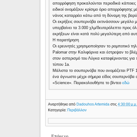
απορρόφηση προκαλούνται περιοδικά κάποιες μ
ειδικοί ονομάζουν κρίσιμο όριο απορρόφησης μ
νάνος καταρρέει κάτω από τη δύναμη της βαρύ
Οι εκρήξεις σουπερνόβα εκτινάσσουν μεγάλο μ
υπερβαίνει τα 3.000 χλμ/δευτερόλεπτο προς όλε
εκρήξεων είναι κατά πολύ μεγαλύτερη από αυτ
Η παρατήρηση
Οι ερευνητές χρησιμοποίησαν το ρομποτικό τη
Palomar στην Καλιφόρνια και έστρεψαν το βλ
στον αστερισμό του Λύγκα καταφέρνοντας γι
τύπου 1a.
Μάλιστα το σουπερνόβα που ονομάζεται PTF 11
ένα άγνωστο μέχρι σήμερα είδος σουπερνόβα α
«Science». Παρακολουθήστε το βίντεο
εδώ
Αναρτήθηκε από
Dadouhos Artemida
στις
4:30:00 μ.μ
Κατηγορία:
Περιβάλλον
Επόμενο