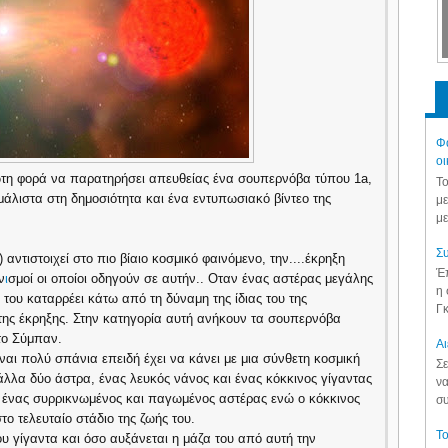
Φά
οι
τη φορά να παρατηρήσει απευθείας ένα σουπερνόβα τύπου 1a,
Το
άλιστα στη δημοσιότητα και ένα εντυπωσιακό βίντεο της
με
με
Συ
ντιστοιχεί στο πιο βίαιο κοσμικό φαινόμενο, την....έκρηξη
Έπ
ν
ι
σμοί οι οποίοι οδηγούν σε αυτήν.. Οταν ένας αστέρας μεγάλης
η 
του καταρρέει κάτω από τη δύναμη της ίδιας του της
Γκ
ι της έκρηξης. Στην κατηγορία αυτή ανήκουν τα σουπερνόβα
στο Σύμπαν.
Aι
ναι πολύ σπάνια επειδή έχει να κάνει με μια σύνθετη κοσμική
Σε
άλλα δύο άστρα, ένας λευκός νάνος και ένας κόκκινος γίγαντας
να
αι ένας συρρικνωμένος και παγωμένος αστέρας ενώ ο κόκκινος
συ
ο τελευταίο στάδιο της ζωής του.
Το
υ γίγαντα και όσο αυξάνεται η μάζα του από αυτή την