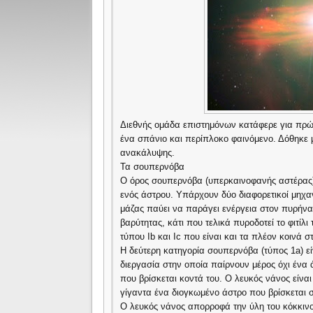
Διεθνής ομάδα επιστημόνων κατάφερε για πρώ
ένα σπάνιο και περίπλοκο φαινόμενο. Δόθηκε μ
ανακάλυψης.
Τα σουπερνόβα
Ο όρος σουπερνόβα (υπερκαινοφανής αστέρας) α
ενός άστρου. Υπάρχουν δύο διαφορετικοί μηχα
μάζας παύει να παράγει ενέργεια στον πυρήνα 
βαρύτητας, κάτι που τελικά πυροδοτεί το φιτίλ
τύπου Ib και Ιc που είναι και τα πλέον κοινά 
Η δεύτερη κατηγορία σουπερνόβα (τύπος 1a) εί
διεργασία στην οποία παίρνουν μέρος όχι ένα 
που βρίσκεται κοντά του. Ο λευκός νάνος είν
γίγαντα ένα διογκωμένο άστρο που βρίσκεται στ
Ο λευκός νάνος απορροφά την ύλη του κόκκινο