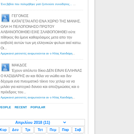
Ένα βιβλίο που πολεμήθηκε γιατί ξυπνούσε συνειδήσεις... - Λόγιος Ερμής | Η γνώση ξεκινάει με την αναζήτηση...
ΓΕΓΟΝΟΣ
ΚΑΤΑΓΕΤΑΙ ΑΠΟ ΕΝΑ ΧΩΡΙΟ ΤΗΣ ΜΑΝΗΣ.
ΟΛΗ Η ΠΕΛΟΠΟΝΗΣΟ ΠΡΩΤΟΥ
ΑΛΒΑΝΟΠΟΙΗΘΕΙ ΕΙΧΕ ΣΛΑΒΟΠΟΙΗΘΕΙ ούτε
πίθηκος θα έμενε καθαρόαιμος μετα απο την
εισβολή αυτών των μη ελληνικών φυλων εκεί κατω.
Οι...
Αμερικανοί ρατσιστές αναρωτιούνται αν ο Ηλίας Κασιδιάρης ανήκει στη λευκή φυλή... - Λόγιος Ερμής
·
8 yea
ΜΑΚΔΟΣ
Έχουν απόλυτο δίκιο ΔΕΝ ΕΙΝΑΙ ΕΛΛΗΝΑΣ
Ο ΚΑΣΙΔΙΑΡΗΣ αν και θέλει να νιώθει και δεν
δέχομαι ενα πνευματικό τέκνο του χιτλερ να να
μιλάει για κατοχικό δανειο και αποζημιώσεις και ο
πρόεδρος του...
Αμερικανοί ρατσιστές αναρωτιούνται αν ο Ηλίας Κασιδιάρης ανήκει στη λευκή φυλή... - Λόγιος Ερμής
·
8 yea
PEOPLE
RECENT
POPULAR
Κυρ
Δευ
Τρι
Τετ
Πεμ
Παρ
Σαβ