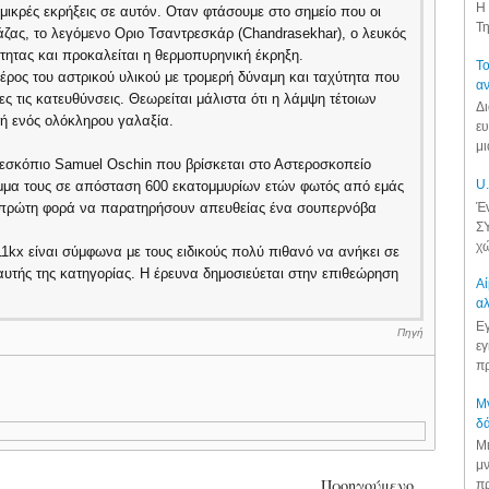
Η 
ικρές εκρήξεις σε αυτόν. Οταν φτάσουμε στο σημείο που οι
Τη
άζας, το λεγόμενο Οριο Τσαντρεσκάρ (Chandrasekhar), ο λευκός
τητας και προκαλείται η θερμοπυρηνική έκρηξη.
Το
έρος του αστρικού υλικού με τρομερή δύναμη και ταχύτητα που
αν
ς τις κατευθύνσεις. Θεωρείται μάλιστα ότι η λάμψη τέτοιων
Δι
ή ενός ολόκληρου γαλαξία.
ευ
μι
λεσκόπιο Samuel Oschin που βρίσκεται στο Αστεροσκοπείο
U.
έμμα τους σε απόσταση 600 εκατομμυρίων ετών φωτός από εμάς
Έν
α πρώτη φορά να παρατηρήσουν απευθείας ένα σουπερνόβα
ΣΥ
χώ
kx είναι σύμφωνα με τους ειδικούς πολύ πιθανό να ανήκει σε
υτής της κατηγορίας. Η έρευνα δημοσιεύεται στην επιθεώρηση
Αί
αλ
Εγ
Πηγή
εγ
πρ
.
Μν
δά
Μι
μν
Προηγούμενο
πρ