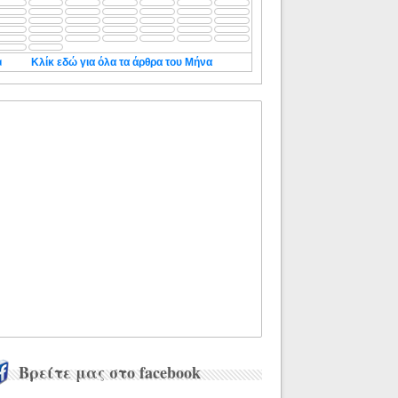
◄
Κλίκ εδώ για όλα τα άρθρα του Μήνα
Βρείτε μας στο facebook