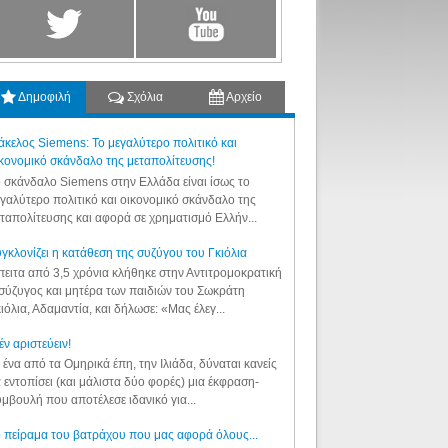
Δημοφιλή
Σχόλια
Αρχείο
κελος Siemens: Το μεγαλύτερο πολιτικό και
κονομικό σκάνδαλο της μεταπολίτευσης!
 σκάνδαλο Siemens στην Ελλάδα είναι ίσως το
γαλύτερο πολιτικό και οικονομικό σκάνδαλο της
ταπολίτευσης και αφορά σε χρηματισμό Ελλήν...
γκλονίζει η κατάθεση της συζύγου του Γκιόλια
ειτα από 3,5 χρόνια κλήθηκε στην Αντιτρομοκρατική
σύζυγος και μητέρα των παιδιών του Σωκράτη
ιόλια, Αδαμαντία, και δήλωσε: «Μας έλεγ...
έν αριστεύειν!
 ένα από τα Ομηρικά έπη, την Ιλιάδα, δύναται κανείς
 εντοπίσει (και μάλιστα δύο φορές) μια έκφραση-
μβουλή που αποτέλεσε ιδανικό για...
 πείραμα του βατράχου που μας αφορά όλους...