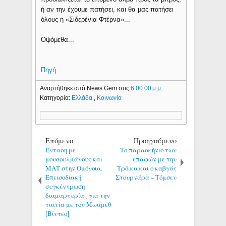
ή αν την έχουμε πατήσει, και θα μας πατήσει
όλους η «Σιδερένια Φτέρνα»...
Οψόμεθα...
Πηγή
Αναρτήθηκε από
News Gem
στις
6:00:00 μ.μ.
Κατηγορία:
Ελλάδα
,
Κοινωνία
Επόμενο
Προηγούμενο
Ένταση με
Το παρασκήνιο των
μουσουλμάνους και
επαφών με την
ΜΑΤ στην Ομόνοια.
Τρόικα και ο καβγάς
Επεισοδιακή
Στουρνάρα – Τόμσεν
συγκέντρωση
διαμαρτυρίας για την
ταινία με τον Μωάμεθ
[Βίντεο]