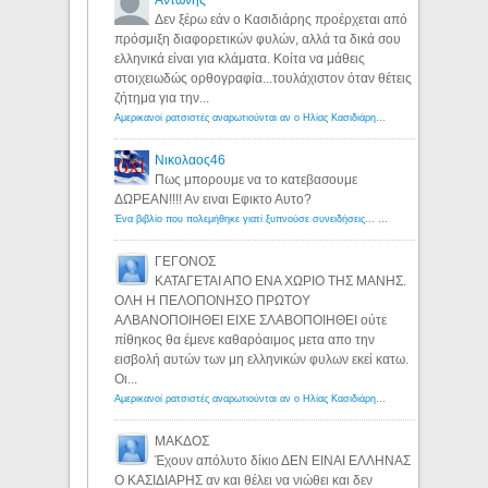
Δεν ξέρω εάν ο Κασιδιάρης προέρχεται από
πρόσμιξη διαφορετικών φυλών, αλλά τα δικά σου
ελληνικά είναι για κλάματα. Κοίτα να μάθεις
στοιχειωδώς ορθογραφία...τουλάχιστον όταν θέτεις
ζήτημα για την...
Αμερικανοί ρατσιστές αναρωτιούνται αν ο Ηλίας Κασιδιάρης ανήκει στη λευκή φυλή... - Λόγιος Ερμής
Νικολαος46
Πως μπορουμε να το κατεβασουμε
ΔΩΡΕΑΝ!!!! Αν ειναι Εφικτο Αυτο?
Ένα βιβλίο που πολεμήθηκε γιατί ξυπνούσε συνειδήσεις... - Λόγιος Ερμής | Η γνώση ξεκινάει με την αναζήτηση...
ΓΕΓΟΝΟΣ
ΚΑΤΑΓΕΤΑΙ ΑΠΟ ΕΝΑ ΧΩΡΙΟ ΤΗΣ ΜΑΝΗΣ.
ΟΛΗ Η ΠΕΛΟΠΟΝΗΣΟ ΠΡΩΤΟΥ
ΑΛΒΑΝΟΠΟΙΗΘΕΙ ΕΙΧΕ ΣΛΑΒΟΠΟΙΗΘΕΙ ούτε
πίθηκος θα έμενε καθαρόαιμος μετα απο την
εισβολή αυτών των μη ελληνικών φυλων εκεί κατω.
Οι...
Αμερικανοί ρατσιστές αναρωτιούνται αν ο Ηλίας Κασιδιάρης ανήκει στη λευκή φυλή... - Λόγιος Ερμής
ΜΑΚΔΟΣ
Έχουν απόλυτο δίκιο ΔΕΝ ΕΙΝΑΙ ΕΛΛΗΝΑΣ
Ο ΚΑΣΙΔΙΑΡΗΣ αν και θέλει να νιώθει και δεν