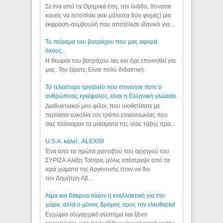
Σε ένα από τα Ομηρικά έπη, την Ιλιάδα, δύναται
κανείς να εντοπίσει (και μάλιστα δύο φορές) μια
έκφραση-συμβουλή που αποτέλεσε ιδανικό για...
Το πείραμα του βατράχου που μας αφορά
όλους...
Η θεωρία του βατράχου λες και έχει επινοηθεί για
μας. Την ξέρετε; Είναι πολύ διδακτική.
Το τελειότερο εργαλείο που επινόησε ποτε ο
ανθρώπινος εγκέφαλος, είναι η Ελληνική γλώσσα.
Διαδυκτιακοί μου φίλοι, που υιοθετίσατε με
περίσσια ευκολία τον τρόπο επικοινωνίας που
σας πλάσαραν τα μιάσματα της νέας τάξης πρα...
U.S.A. καλεί...ALEXIS!
Ένα από τα πρώτα ραντεβού του αρχηγού του
ΣΥΡΙΖΑ Αλέξη Τσίπρα, μόλις επέστρεψε από τα
ιερά χώματα της Αργεντινής ήταν να δει
τον Δημήτρη Αβ...
Αίμα και δάκρυα πλέον η εναλλακτική για την
χώρα, αλλά ο μόνος δρόμος προς την ελευθερία!
Εγχώριο ολιγαρχικό σύστημα και ξένοι