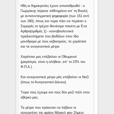
Ηδη οι δημοκρατίες έχουν αποσαθρωθεί - ο
Γιωργάκης πέρασε τοΜνημόνιο απ’ τη Βουλή
με αντισυνταγματική ψηφοφορία (των 151 αντί
των 180), όπως και τώρα πάει να περάσει ο
Σαμαράς το τρέχον θανάσιμο πακέτο με Ενα
Αρθρο(αριθμός 1) - κοινοβουλευτικά
πραξικοπήματα που βαδίζουν στον ίδιο
μονόδρομο με τους εκβιασμούς, τα χαράτσια
και τα αναγκαστικά μέτρα.
Χαράτσια μας επέβαλαν οι Οθωμανοί
(μικρότερα, είναι η αλήθεια, απ’ το 23% του
Φ.Π.Α.).
Και αναγκαστικά μέτρα μάς επέβαλαν οι Ναζί
(όπως το Αναγκαστικό Δάνειο).
Τώρα τους έχουμε και τους δύο μαζί πάλι στον
σβέρκο μας.
Τα μέτρα που πρόκειται να λάβουν οι
συνεργάτες της φράου Μέρκελ φον Ζήμενς