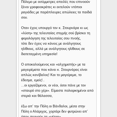
Πόλεμο με ασύμμετρες απειλές που επινοούν
ξένοι γραφειοκράτες κι εκτελούν ντόπιοι
ραγιάδες με παράπλευρες απώλειες τα παιδιά
σου.
Οταν έχεις υπουργό τον κ. Στουρνάρα κι ως
«λύση» της τελευταίας στιγμής σού βρίσκει τη
φορολόγηση της τελευταίας σου πνοής,
τότε δεν έχεις να κάνεις με ανάλγητους
ηλίθιους, αλλά με ανάλγητους ηλίθιους σε
διατεταγμένη υπηρεσία!
Ο αποκαλούμενος και «αλχημιστής» με τα
μαγειρέματα που κάνει κ. Στουρνάρας είναι
απλώς κανίβαλος! Και το μαγείρεμα, το
έδεσμα, εμείς!..
...οι εργαζόμενοι, οι νέοι, όσοι πάνε με τον
«σταυρό στο χέρι». Είμαστε πολιορκημένοι από
στεριά και θάλασσα,
έξω απ’ την Πόλη οι Βάνδαλοι, μέσα στην
Πόλη ο Αλάριχος, χορτάρι δεν φυτρώνει απ’
όπου περνούν τα «μέτρα».