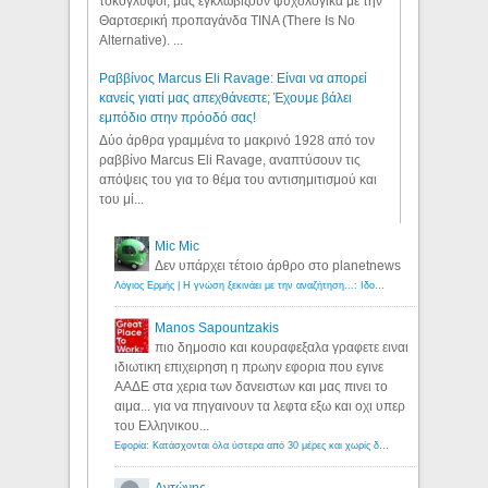
τοκογλύφοι, μας εγκλωβίζουν ψυχολογικά με την
Θαρτσερική προπαγάνδα TINA (There Is No
Alternative). ...
Ραββίνος Marcus Eli Ravage: Είναι να απορεί
κανείς γιατί μας απεχθάνεστε; Έχουμε βάλει
εμπόδιο στην πρόοδό σας!
Δύο άρθρα γραμμένα το μακρινό 1928 από τον
ραββίνο Marcus Eli Ravage, αναπτύσουν τις
απόψεις του για το θέμα του αντισημιτισμού και
του μί...
Mic Mic
Δεν υπάρχει τέτοιο άρθρο στο planetnews
Λόγιος Ερμής | Η γνώση ξεκινάει με την αναζήτηση...: Ιδού οι 18 που χρωστούν 11 δις ευρώ!
Manos Sapountzakis
πιο δημοσιο και κουραφεξαλα γραφετε ειναι
ιδιωτικη επιχειρηση η πρωην εφορια που εγινε
ΑΑΔΕ στα χερια των δανειστων και μας πινει το
αιμα... για να πηγαινουν τα λεφτα εξω και οχι υπερ
του Ελληνικου...
Εφορία: Κατάσχονται όλα ύστερα από 30 μέρες και χωρίς δικαστικές αποφάσεις - Λόγιος Ερμής
Αντώνης