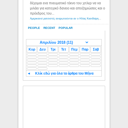
δέχομαι ενα πνευματικό τέκνο του χιτλερ να να
μιλάει για κατοχικό δανειο και αποζημιώσεις και ο
πρόεδρος του...
Αμερικανοί ρατσιστές αναρωτιούνται αν ο Ηλίας Κασιδιάρης ανήκει στη λευκή φυλή... - Λόγιος Ερμής
PEOPLE
RECENT
POPULAR
Κυρ
Δευ
Τρι
Τετ
Πεμ
Παρ
Σαβ
◄
Κλίκ εδώ για όλα τα άρθρα του Μήνα