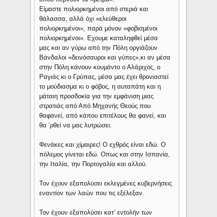
Είμαστε πολιορκημένοι από στεριά και
θάλασσα, αλλά όχι «ελεύθεροι
πολιορκημένοι», παρά μόνον «φοβισμένοι
πολιορκημένοι». Εχουμε καταληφθεί μέσα
μας και αν γύρω από την Πόλη οργιάζουν
Βάνδαλοι «δεινόσαυροι και γύπες»,κι αν μέσα
στην Πόλη κάνουν κουμάντο ο Αλάριχος, ο
Ραγιάς κι ο Γρύπας, μέσα μας έχει θρονιαστεί
το μούδιασμα κι ο φόβος, η αυταπάτη και η
μάταιη προσδοκία για την εμφάνιση μιας
στρατιάς από Από Μηχανής Θεούς που
θαφανεί, από κάπου επιτέλους θα φανεί, και
θα ’ρθεί να μας λυτρώσει.
Φενάκες και χίμαιρες! Ο εχθρός είναι εδώ. Ο
πόλεμος γίνεται εδώ. Οπως και στην Ισπανία,
την Ιταλία, την Πορτογαλία και αλλού.
Τον έχουν εξαπολύσει εκλεγμένες κυβερνήσεις
εναντίον των λαών που τις εξέλεξαν.
Τον έχουν εξαπολύσει κατ’ εντολήν των