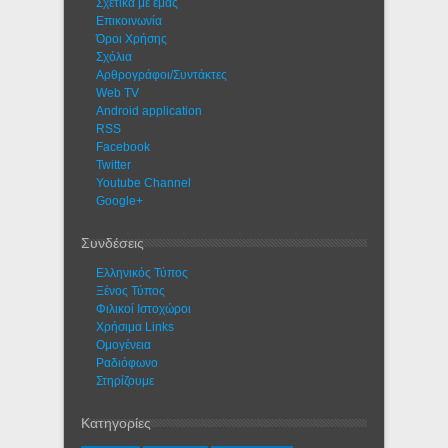
Σχετικά με εμάς
Eπικοινωνία
Όροι Χρήσης
Σχόλια
Αρθρογράφοι/Συντάκτες
Web TV
Android application
RSS
Facebook
Twitter
Youtube Channel
Google+
Συνδέσεις
Ελληνικός Τύπος
Ξένος Τύπος
Φιλικοί Ιστοχώροι
Χρήσιμα Links
Ομογένεια
Ραδιόφωνο
Στηρίζουμε
Κατηγορίες