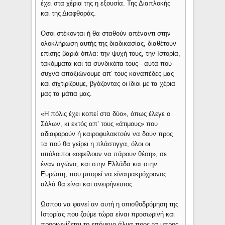
έχει στα χέρια της η εξουσία. Της Διαπλοκής
και της Διαφθοράς.
Οσοι στέκονται ή θα σταθούν απέναντι στην
ολοκλήρωση αυτής της διαδικασίας, διαθέτουν
επίσης βαριά όπλα: την ψυχή τους, την Ιστορία,
τακόμματα και τα συνδικάτα τους - αυτά που
συχνά απαξιώνουμε απ’ τους καναπέδες μας
και σιχτιρίζουμε, βγάζοντας οι ίδιοι με τα χέρια
μας τα μάτια μας.
«Η πόλις έχει κοπεί στα δύο», όπως έλεγε ο
Σόλων, κι εκτός απ’ τους «άτιμους» που
αδιαφορούν ή καιροφυλακτούν να δουν προς
τα πού θα γείρει η πλάστιγγα, όλοι οι
υπόλοιποι «οφείλουν να πάρουν θέση», σε
έναν αγώνα, και στην Ελλάδα και στην
Ευρώπη, που μπορεί να είναιμακρόχρονος
αλλά θα είναι και ανειρήνευτος.
Ωσπου να φανεί αν αυτή η οπισθοδρόμηση της
Ιστορίας που ζούμε τώρα είναι προσωρινή και
προοιωνίζεται το επόμενο άλμα προς τα μπρος,