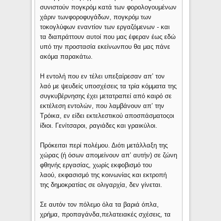
συνιστούν πογκρόμ κατά των φορολογουμένων
χάριν τωνφοροφυγάδων, πογκρόμ των
τοκογλύφων εναντίον των εργαζόμενων - και
τα διαπράττουν αυτοί που μας έφεραν έως εδώ
υπό την προστασία εκείνωνπου θα μας πάνε
ακόμα παρακάτω.
Η εντολή που εν τέλει υπεξαίρεσαν απ’ τον
λαό με ψευδείς υποσχέσεις τα τρία κόμματα της
συγκυβέρνησης έχει μετατραπεί από καιρό σε
εκτέλεση εντολών, που λαμβάνουν απ’ την
Τρόικα, εν είδει εκτελεστικού αποσπάσματοςοι
ίδιοι. Γενίτσαροι, ραγιάδες και γραικύλοι.
Πρόκειται περί πολέμου. Διότι μετάλλαξη της
χώρας (ή όσων απομείνουν απ’ αυτήν) σε ζώνη
φθηνής εργασίας, χωρίς εκφοβισμό του
λαού, εκφασισμό της κοινωνίας και εκτροπή
της δημοκρατίας σε ολιγαρχία, δεν γίνεται.
Σε αυτόν τον πόλεμο όλα τα βαριά όπλα,
χρήμα, προπαγάνδα,πελατειακές σχέσεις, τα