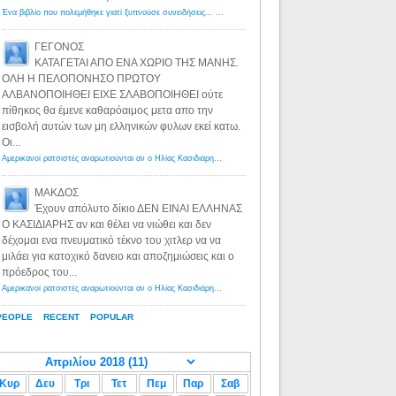
Ένα βιβλίο που πολεμήθηκε γιατί ξυπνούσε συνειδήσεις... - Λόγιος Ερμής | Η γνώση ξεκινάει με την αναζήτηση...
ΓΕΓΟΝΟΣ
ΚΑΤΑΓΕΤΑΙ ΑΠΟ ΕΝΑ ΧΩΡΙΟ ΤΗΣ ΜΑΝΗΣ.
ΟΛΗ Η ΠΕΛΟΠΟΝΗΣΟ ΠΡΩΤΟΥ
ΑΛΒΑΝΟΠΟΙΗΘΕΙ ΕΙΧΕ ΣΛΑΒΟΠΟΙΗΘΕΙ ούτε
πίθηκος θα έμενε καθαρόαιμος μετα απο την
εισβολή αυτών των μη ελληνικών φυλων εκεί κατω.
Οι...
Αμερικανοί ρατσιστές αναρωτιούνται αν ο Ηλίας Κασιδιάρης ανήκει στη λευκή φυλή... - Λόγιος Ερμής
·
8 yea
ΜΑΚΔΟΣ
Έχουν απόλυτο δίκιο ΔΕΝ ΕΙΝΑΙ ΕΛΛΗΝΑΣ
Ο ΚΑΣΙΔΙΑΡΗΣ αν και θέλει να νιώθει και δεν
δέχομαι ενα πνευματικό τέκνο του χιτλερ να να
μιλάει για κατοχικό δανειο και αποζημιώσεις και ο
πρόεδρος του...
Αμερικανοί ρατσιστές αναρωτιούνται αν ο Ηλίας Κασιδιάρης ανήκει στη λευκή φυλή... - Λόγιος Ερμής
·
8 yea
PEOPLE
RECENT
POPULAR
Κυρ
Δευ
Τρι
Τετ
Πεμ
Παρ
Σαβ