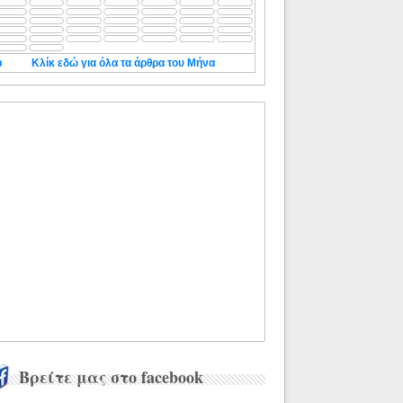
◄
Κλίκ εδώ για όλα τα άρθρα του Μήνα
Βρείτε μας στο facebook