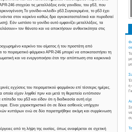
ΡR-246 στοχεύει τις μεταλλάξεις ενός γονιδίου, του p53, που
καρκινογένεση.Το γονίδιο-«κλειδί» p53.Συγκεκριμένα, το p53 έχει
ενάντια στον καρκίνο καθώς δρα ογκοκατασταλτικά και πυροδοτεί
τωση).
Εάν ωστόσο το γονίδιο αυτό εμφανίζει μεταλλάξεις, τα
γελάσουν» τον θάνατο και να αποκτήσουν ανθεκτικότητα στις
Φά
προχωρημένο καρκίνο του αίματος ή του προστάτη από
οι
 ότι το πειραματικό φάρμακο ΑPR-246 μπορεί να αποκαταστήσει τη
Το
ττωματική και να ενεργοποιήσει έτσι την απόπτωση στα καρκινικά
με
με
Συ
Έπ
η 
ρινές εγχύσεις του πειραματικού φαρμάκου επί τέσσερις ημέρες.
Γκ
α οποία είχαν ληφθεί πριν και μετά τη θεραπεία εντόπισαν
 επίπεδα του p53 και είδαν ότι η διαδικασία αυτή είχε
Aι
αρα. Είναι χαρακτηριστικό ότι σε δέκα ασθενείς υπήρχαν
Σε
ικών κυττάρων ενώ σε δύο παρατηρήθηκε ακόμη και συρρίκνωση
να
συ
Το
έργειες από τη λήψη της ουσίας, όπως αναφέρεται σε σχετική