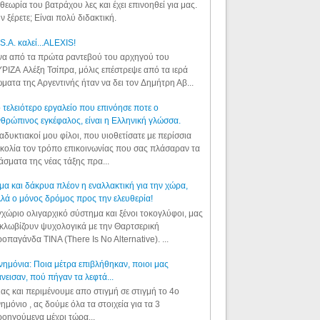
θεωρία του βατράχου λες και έχει επινοηθεί για μας.
ν ξέρετε; Είναι πολύ διδακτική.
S.A. καλεί...ALEXIS!
α από τα πρώτα ραντεβού του αρχηγού του
ΡΙΖΑ Αλέξη Τσίπρα, μόλις επέστρεψε από τα ιερά
ματα της Αργεντινής ήταν να δει τον Δημήτρη Αβ...
 τελειότερο εργαλείο που επινόησε ποτε ο
θρώπινος εγκέφαλος, είναι η Ελληνική γλώσσα.
αδυκτιακοί μου φίλοι, που υιοθετίσατε με περίσσια
κολία τον τρόπο επικοινωνίας που σας πλάσαραν τα
άσματα της νέας τάξης πρα...
μα και δάκρυα πλέον η εναλλακτική για την χώρα,
λά ο μόνος δρόμος προς την ελευθερία!
χώριο ολιγαρχικό σύστημα και ξένοι τοκογλύφοι, μας
κλωβίζουν ψυχολογικά με την Θαρτσερική
οπαγάνδα TINA (There Is No Alternative). ...
ημόνια: Ποια μέτρα επιβλήθηκαν, ποιοι μας
νεισαν, πού πήγαν τα λεφτά...
ας και περιμένουμε απο στιγμή σε στιγμή το 4ο
ημόνιο , ας δούμε όλα τα στοιχεία για τα 3
οηγούμενα μέχρι τώρα...