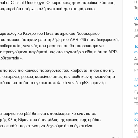
Η 
al of Clinical Oncology». Οι κυριότερες ήταν παροδική κόπωση,
Τη
μαρτυρεί ότι υπήρχε καλή ανεκτικότητα στο φάρμακο.
U.
Έν
ΣΥ
Αιματολογικό Κέντρο του Πανεπιστημιακού Νοσοκομείου
χώ
που παρουσιάστηκαν μετά τη λήψη του APR-246 ήταν διαφορετικές
ειοθεραπεία, γεγονός που μαρτυρεί ότι θα μπορούσαμε να
Το
ε προηγούμενα πειράματά μας στο εργαστήριο είδαμε ότι το APR-
αν
ιοθεραπεία».
Δι
ευ
μι
ν από τους πιο κοινούς παράγοντες που κρύβονται πίσω από την
 σε ορισμένες μορφές καρκίνου όπως των ωοθηκών η πλειονότητα
Αί
ά εκτιμάται ότι το ογκοκατασταλτικό γονίδιο p53 εμφανίζει
αλ
.
Εγ
εγ
πρ
τουργία του p53 θα είναι αποτελεσματικό ενάντια σε
Μν
δά
ητής Κλας Βίμαν που ήταν μέλος της ερευνητικής ομάδας.
Μι
 σε κάθε περίπτωση να ξεχνούμε ότι οι όγκοι είναι
μν
πρ