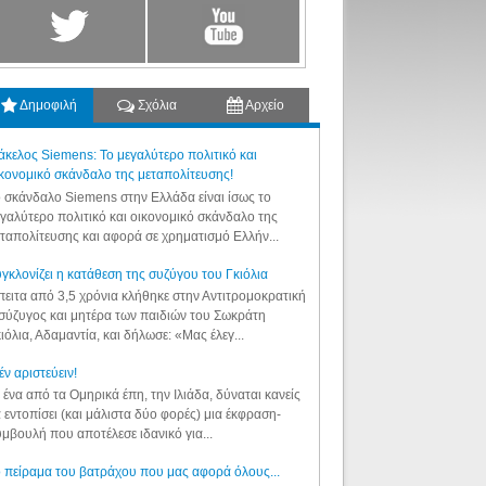
Δημοφιλή
Σχόλια
Αρχείο
κελος Siemens: Το μεγαλύτερο πολιτικό και
κονομικό σκάνδαλο της μεταπολίτευσης!
 σκάνδαλο Siemens στην Ελλάδα είναι ίσως το
γαλύτερο πολιτικό και οικονομικό σκάνδαλο της
ταπολίτευσης και αφορά σε χρηματισμό Ελλήν...
γκλονίζει η κατάθεση της συζύγου του Γκιόλια
ειτα από 3,5 χρόνια κλήθηκε στην Αντιτρομοκρατική
σύζυγος και μητέρα των παιδιών του Σωκράτη
ιόλια, Αδαμαντία, και δήλωσε: «Μας έλεγ...
έν αριστεύειν!
 ένα από τα Ομηρικά έπη, την Ιλιάδα, δύναται κανείς
 εντοπίσει (και μάλιστα δύο φορές) μια έκφραση-
μβουλή που αποτέλεσε ιδανικό για...
 πείραμα του βατράχου που μας αφορά όλους...