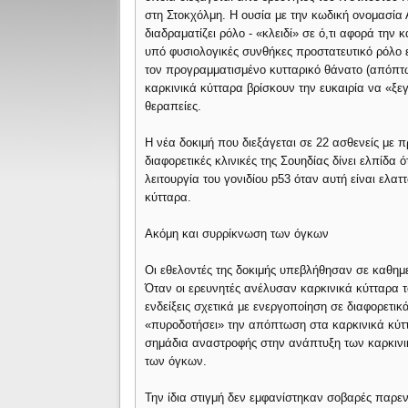
στη Στοκχόλμη. Η ουσία με την κωδική ονομασία Α
διαδραματίζει ρόλο - «κλειδί» σε ό,τι αφορά την 
υπό φυσιολογικές συνθήκες προστατευτικό ρόλο 
τον προγραμματισμένο κυτταρικό θάνατο (απόπ
καρκινικά κύτταρα βρίσκουν την ευκαιρία να «ξε
θεραπείες.
Η νέα δοκιμή που διεξάγεται σε 22 ασθενείς με 
διαφορετικές κλινικές της Σουηδίας δίνει ελπίδα
λειτουργία του γονιδίου p53 όταν αυτή είναι ελα
κύτταρα.
Ακόμη και συρρίκνωση των όγκων
Οι εθελοντές της δοκιμής υπεβλήθησαν σε καθημε
Όταν οι ερευνητές ανέλυσαν καρκινικά κύτταρα τ
ενδείξεις σχετικά με ενεργοποίηση σε διαφορετικά
«πυροδοτήσει» την απόπτωση στα καρκινικά κύττ
σημάδια αναστροφής στην ανάπτυξη των καρκιν
των όγκων.
Την ίδια στιγμή δεν εμφανίστηκαν σοβαρές παρεν