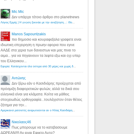
Mic Mic
Δεν υπάρχει τέτοιο άρθρο στο planetnews
Λόγιος Ερμής | Η γνώση ξεκινάει με την αναζήτηση...: Ιδού οι 18 που χρωστούν 11 δις ευρώ!
·
6 years ago
Manos Sapountzakis
πιο δημοσιο και κουραφεξαλα γραφετε ειναι
ιδιωτικη επιχειρηση η πρωην εφορια που εγινε
ΑΑΔΕ στα χερια των δανειστων και μας πινει το
αιμα... για να πηγαινουν τα λεφτα εξω και οχι υπερ
του Ελληνικου...
Εφορία: Κατάσχονται όλα ύστερα από 30 μέρες και χωρίς δικαστικές αποφάσεις - Λόγιος Ερμής
·
6 years ag
Αντώνης
Δεν ξέρω εάν ο Κασιδιάρης προέρχεται από
πρόσμιξη διαφορετικών φυλών, αλλά τα δικά σου
ελληνικά είναι για κλάματα. Κοίτα να μάθεις
στοιχειωδώς ορθογραφία...τουλάχιστον όταν θέτεις
ζήτημα για την...
Αμερικανοί ρατσιστές αναρωτιούνται αν ο Ηλίας Κασιδιάρης ανήκει στη λευκή φυλή... - Λόγιος Ερμής
·
7 yea
Νικολαος46
Πως μπορουμε να το κατεβασουμε
ΔΩΡΕΑΝ!!!! Αν ειναι Εφικτο Αυτο?