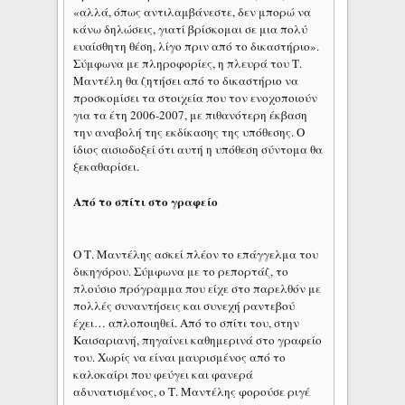
«αλλά, όπως αντιλαμβάνεστε, δεν μπορώ να
κάνω δηλώσεις, γιατί βρίσκομαι σε μια πολύ
ευαίσθητη θέση, λίγο πριν από το δικαστήριο».
Σύμφωνα με πληροφορίες, η πλευρά του Τ.
Μαντέλη θα ζητήσει από το δικαστήριο να
προσκομίσει τα στοιχεία που τον ενοχοποιούν
για τα έτη 2006-2007, με πιθανότερη έκβαση
την αναβολή της εκδίκασης της υπόθεσης. Ο
ίδιος αισιοδοξεί ότι αυτή η υπόθεση σύντομα θα
ξεκαθαρίσει.
Από το σπίτι στο γραφείο
Ο Τ. Μαντέλης ασκεί πλέον το επάγγελμα του
δικηγόρου. Σύμφωνα με το ρεπορτάζ, το
πλούσιο πρόγραμμα που είχε στο παρελθόν με
πολλές συναντήσεις και συνεχή ραντεβού
έχει… απλοποιηθεί. Από το σπίτι του, στην
Καισαριανή, πηγαίνει καθημερινά στο γραφείο
του. Χωρίς να είναι μαυρισμένος από το
καλοκαίρι που φεύγει και φανερά
αδυνατισμένος, ο Τ. Μαντέλης φορούσε ριγέ