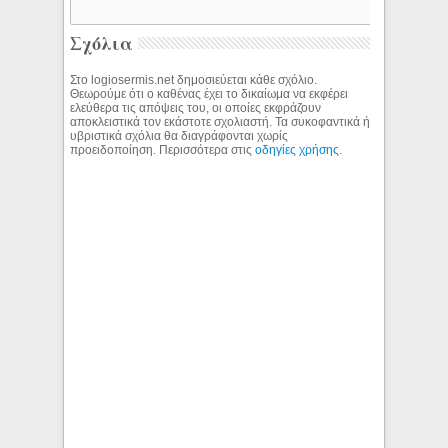
Σχόλια
Στο logiosermis.net δημοσιεύεται κάθε σχόλιο.
Θεωρούμε ότι ο καθένας έχει το δικαίωμα να εκφέρει
ελεύθερα τις απόψεις του, οι οποίες εκφράζουν
αποκλειστικά τον εκάστοτε σχολιαστή. Τα συκοφαντικά ή
υβριστικά σχόλια θα διαγράφονται χωρίς
προειδοποίηση. Περισσότερα στις
οδηγίες χρήσης
.