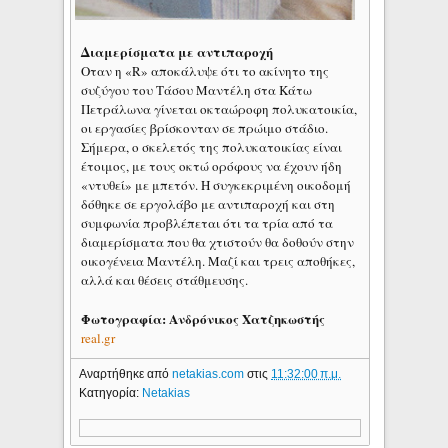
Διαμερίσματα με αντιπαροχή
Οταν η «R» αποκάλυψε ότι το ακίνητο της
συζύγου του Τάσου Μαντέλη στα Κάτω
Πετράλωνα γίνεται οκταώροφη πολυκατοικία,
οι εργασίες βρίσκονταν σε πρώιμο στάδιο.
Σήμερα, ο σκελετός της πολυκατοικίας είναι
έτοιμος, με τους οκτώ ορόφους να έχουν ήδη
«ντυθεί» με μπετόν. Η συγκεκριμένη οικοδομή
δόθηκε σε εργολάβο με αντιπαροχή και στη
συμφωνία προβλέπεται ότι τα τρία από τα
διαμερίσματα που θα χτιστούν θα δοθούν στην
οικογένεια Μαντέλη. Μαζί και τρεις αποθήκες,
αλλά και θέσεις στάθμευσης.
Φωτογραφία: Ανδρόνικος Χατζηκωστής
real.gr
Αναρτήθηκε από
netakias.com
στις
11:32:00 π.μ.
Κατηγορία:
Netakias