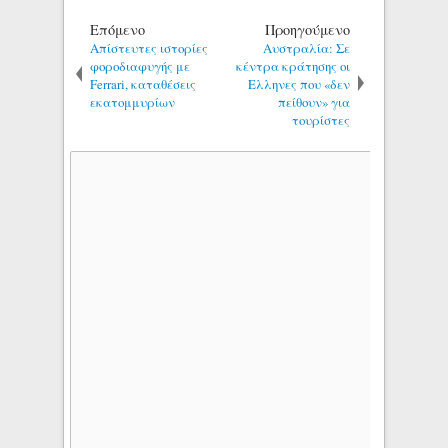
Επόμενο
Προηγούμενο
Απίστευτες ιστορίες
Αυστραλία: Σε
φοροδιαφυγής με
κέντρα κράτησης οι
Ferrari, καταθέσεις
Ελληνες που «δεν
εκατομμυρίων
πείθουν» για
τουρίστες