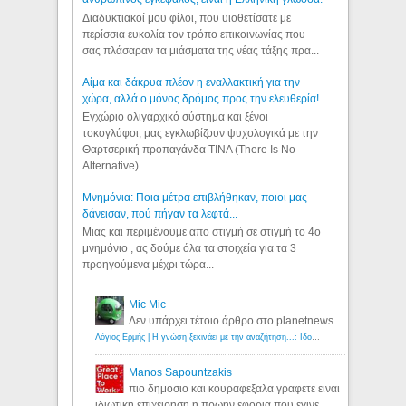
Διαδυκτιακοί μου φίλοι, που υιοθετίσατε με
περίσσια ευκολία τον τρόπο επικοινωνίας που
σας πλάσαραν τα μιάσματα της νέας τάξης πρα...
Αίμα και δάκρυα πλέον η εναλλακτική για την
χώρα, αλλά ο μόνος δρόμος προς την ελευθερία!
Εγχώριο ολιγαρχικό σύστημα και ξένοι
τοκογλύφοι, μας εγκλωβίζουν ψυχολογικά με την
Θαρτσερική προπαγάνδα TINA (There Is No
Alternative). ...
Μνημόνια: Ποια μέτρα επιβλήθηκαν, ποιοι μας
δάνεισαν, πού πήγαν τα λεφτά...
Μιας και περιμένουμε απο στιγμή σε στιγμή το 4ο
μνημόνιο , ας δούμε όλα τα στοιχεία για τα 3
προηγούμενα μέχρι τώρα...
Mic Mic
Δεν υπάρχει τέτοιο άρθρο στο planetnews
Λόγιος Ερμής | Η γνώση ξεκινάει με την αναζήτηση...: Ιδού οι 18 που χρωστούν 11 δις ευρώ!
Manos Sapountzakis
πιο δημοσιο και κουραφεξαλα γραφετε ειναι
ιδιωτικη επιχειρηση η πρωην εφορια που εγινε