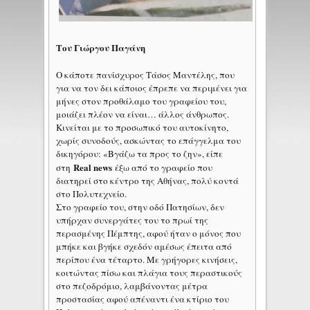
Του Γιώργου Παγάνη
Ο κάποτε πανίσχυρος Τάσος Μαντέλης, που
για να τον δει κάποιος έπρεπε να περιμένει για
μήνες στον προθάλαμο του γραφείου του,
μοιάζει πλέον να είναι… άλλος άνθρωπος.
Κινείται με το προσωπικό του αυτοκίνητο,
χωρίς συνοδούς, ασκώντας το επάγγελμα του
δικηγόρου: «Βγάζω τα προς το ζην», είπε
Real news
στη
έξω από το γραφείο που
διατηρεί στο κέντρο της Αθήνας, πολύ κοντά
στο Πολυτεχνείο.
Στο γραφείο του, στην οδό Πατησίων, δεν
υπήρχαν συνεργάτες του το πρωί της
περασμένης Πέμπτης, αφού ήταν ο μόνος που
μπήκε και βγήκε σχεδόν αμέσως έπειτα από
περίπου ένα τέταρτο. Με γρήγορες κινήσεις,
κοιτώντας πίσω και πλάγια τους περαστικούς
στο πεζοδρόμιο, λαμβάνοντας μέτρα
προστασίας αφού απέναντι ένα κτίριο του