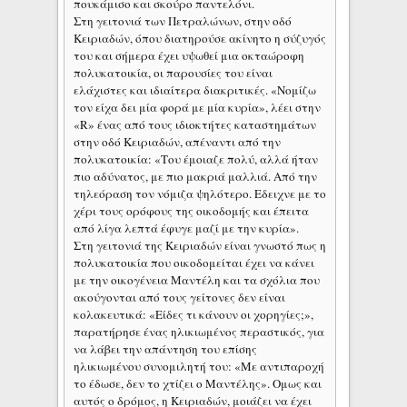
πουκάμισο και σκούρο παντελόνι.
Στη γειτονιά των Πετραλώνων, στην οδό
Κειριαδών, όπου διατηρούσε ακίνητο η σύζυγός
του και σήμερα έχει υψωθεί μια οκταώροφη
πολυκατοικία, οι παρουσίες του είναι
ελάχιστες και ιδιαίτερα διακριτικές. «Νομίζω
τον είχα δει μία φορά με μία κυρία», λέει στην
«R» ένας από τους ιδιοκτήτες καταστημάτων
στην οδό Κειριαδών, απέναντι από την
πολυκατοικία: «Του έμοιαζε πολύ, αλλά ήταν
πιο αδύνατος, με πιο μακριά μαλλιά. Από την
τηλεόραση τον νόμιζα ψηλότερο. Εδειχνε με το
χέρι τους ορόφους της οικοδομής και έπειτα
από λίγα λεπτά έφυγε μαζί με την κυρία».
Στη γειτονιά της Κειριαδών είναι γνωστό πως η
πολυκατοικία που οικοδομείται έχει να κάνει
με την οικογένεια Μαντέλη και τα σχόλια που
ακούγονται από τους γείτονες δεν είναι
κολακευτικά: «Είδες τι κάνουν οι χορηγίες;»,
παρατήρησε ένας ηλικιωμένος περαστικός, για
να λάβει την απάντηση του επίσης
ηλικιωμένου συνομιλητή του: «Με αντιπαροχή
το έδωσε, δεν το χτίζει ο Μαντέλης». Ομως και
αυτός ο δρόμος, η Κειριαδών, μοιάζει να έχει