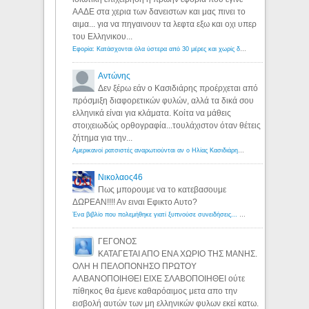
ΑΑΔΕ στα χερια των δανειστων και μας πινει το
αιμα... για να πηγαινουν τα λεφτα εξω και οχι υπερ
του Ελληνικου...
Εφορία: Κατάσχονται όλα ύστερα από 30 μέρες και χωρίς δικαστικές αποφάσεις - Λόγιος Ερμής
Αντώνης
Δεν ξέρω εάν ο Κασιδιάρης προέρχεται από
πρόσμιξη διαφορετικών φυλών, αλλά τα δικά σου
ελληνικά είναι για κλάματα. Κοίτα να μάθεις
στοιχειωδώς ορθογραφία...τουλάχιστον όταν θέτεις
ζήτημα για την...
Αμερικανοί ρατσιστές αναρωτιούνται αν ο Ηλίας Κασιδιάρης ανήκει στη λευκή φυλή... - Λόγιος Ερμής
Νικολαος46
Πως μπορουμε να το κατεβασουμε
ΔΩΡΕΑΝ!!!! Αν ειναι Εφικτο Αυτο?
Ένα βιβλίο που πολεμήθηκε γιατί ξυπνούσε συνειδήσεις... - Λόγιος Ερμής | Η γνώση ξεκινάει με την αναζήτηση...
ΓΕΓΟΝΟΣ
ΚΑΤΑΓΕΤΑΙ ΑΠΟ ΕΝΑ ΧΩΡΙΟ ΤΗΣ ΜΑΝΗΣ.
ΟΛΗ Η ΠΕΛΟΠΟΝΗΣΟ ΠΡΩΤΟΥ
ΑΛΒΑΝΟΠΟΙΗΘΕΙ ΕΙΧΕ ΣΛΑΒΟΠΟΙΗΘΕΙ ούτε
πίθηκος θα έμενε καθαρόαιμος μετα απο την
εισβολή αυτών των μη ελληνικών φυλων εκεί κατω.