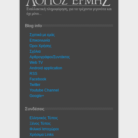
Εναλλακτική πληροφόρηση, για τα τρέχοντα γεγονότα και
όχι μόνο...
Blog info
Σχετικά με εμάς
Eπικοινωνία
Όροι Χρήσης
Σχόλια
Αρθρογράφοι/Συντάκτες
Web TV
Android application
RSS
Facebook
Twitter
Youtube Channel
Google+
Συνδέσεις
Ελληνικός Τύπος
Ξένος Τύπος
Φιλικοί Ιστοχώροι
Χρήσιμα Links