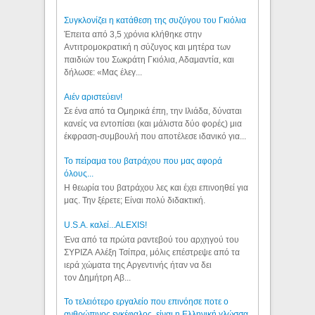
Συγκλονίζει η κατάθεση της συζύγου του Γκιόλια
Έπειτα από 3,5 χρόνια κλήθηκε στην
Αντιτρομοκρατική η σύζυγος και μητέρα των
παιδιών του Σωκράτη Γκιόλια, Αδαμαντία, και
δήλωσε: «Μας έλεγ...
Aιέν αριστεύειν!
Σε ένα από τα Ομηρικά έπη, την Ιλιάδα, δύναται
κανείς να εντοπίσει (και μάλιστα δύο φορές) μια
έκφραση-συμβουλή που αποτέλεσε ιδανικό για...
Το πείραμα του βατράχου που μας αφορά
όλους...
Η θεωρία του βατράχου λες και έχει επινοηθεί για
μας. Την ξέρετε; Είναι πολύ διδακτική.
U.S.A. καλεί...ALEXIS!
Ένα από τα πρώτα ραντεβού του αρχηγού του
ΣΥΡΙΖΑ Αλέξη Τσίπρα, μόλις επέστρεψε από τα
ιερά χώματα της Αργεντινής ήταν να δει
τον Δημήτρη Αβ...
Το τελειότερο εργαλείο που επινόησε ποτε ο
ανθρώπινος εγκέφαλος, είναι η Ελληνική γλώσσα.