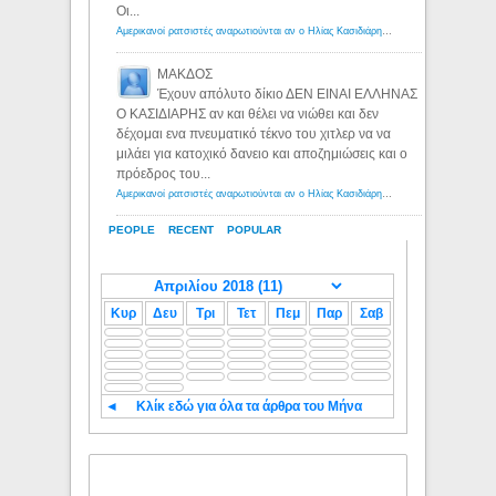
Οι...
Αμερικανοί ρατσιστές αναρωτιούνται αν ο Ηλίας Κασιδιάρης ανήκει στη λευκή φυλή... - Λόγιος Ερμής
ΜΑΚΔΟΣ
Έχουν απόλυτο δίκιο ΔΕΝ ΕΙΝΑΙ ΕΛΛΗΝΑΣ
Ο ΚΑΣΙΔΙΑΡΗΣ αν και θέλει να νιώθει και δεν
δέχομαι ενα πνευματικό τέκνο του χιτλερ να να
μιλάει για κατοχικό δανειο και αποζημιώσεις και ο
πρόεδρος του...
Αμερικανοί ρατσιστές αναρωτιούνται αν ο Ηλίας Κασιδιάρης ανήκει στη λευκή φυλή... - Λόγιος Ερμής
PEOPLE
RECENT
POPULAR
Κυρ
Δευ
Τρι
Τετ
Πεμ
Παρ
Σαβ
◄
Κλίκ εδώ για όλα τα άρθρα του Μήνα