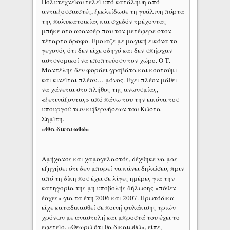
Πολυτεχνείου τελεί υπό κατάληψη από
αντιεξουσιαστές, ξεκλείδωσε τη γυάλινη πόρτα
της πολυκατοικίας και σχεδόν τρέχοντας
μπήκε στο ασανσέρ που τον μετέφερε στον
τέταρτο όροφο. Εμοιαζε με μαγική εικόνα το
γεγονός ότι δεν είχε οδηγό και δεν υπήρχαν
αστυνομικοί να εποπτεύουν τον χώρο. Ο Τ.
Μαντέλης δεν φοράει γραβάτα και κοστούμι
και κινείται πλέον… μόνος. Εχει πλέον μάθει
να χάνεται στο πλήθος της ανωνυμίας,
«ξετινάζοντας» από πάνω του την εικόνα του
υπουργού των κυβερνήσεων του Κώστα
Σημίτη.
«Θα δικαιωθώ»
Αμήχανος και χαμογελαστός, δέχθηκε να μας
εξηγήσει ότι δεν μπορεί να κάνει δηλώσεις πριν
από τη δίκη που έχει σε λίγες ημέρες για την
κατηγορία της μη υποβολής δήλωσης «πόθεν
έσχες» για τα έτη 2006 και 2007. Πρωτόδικα
είχε καταδικασθεί σε ποινή φυλάκισης τριών
χρόνων με αναστολή και μπροστά του έχει το
εφετείο. «Θεωρώ ότι θα δικαιωθώ», είπε,