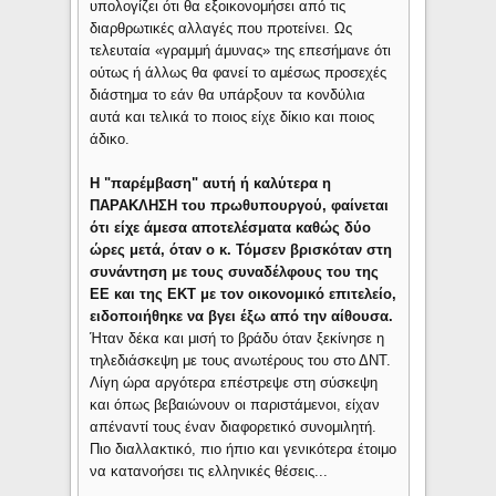
υπολογίζει ότι θα εξοικονομήσει από τις
διαρθρωτικές αλλαγές που προτείνει. Ως
τελευταία «γραμμή άμυνας» της επεσήμανε ότι
ούτως ή άλλως θα φανεί το αμέσως προσεχές
διάστημα το εάν θα υπάρξουν τα κονδύλια
αυτά και τελικά το ποιος είχε δίκιο και ποιος
άδικο.
Η "παρέμβαση" αυτή ή καλύτερα η
ΠΑΡΑΚΛΗΣΗ του πρωθυπουργού, φαίνεται
ότι είχε άμεσα αποτελέσματα καθώς δύο
ώρες μετά, όταν ο κ. Τόμσεν βρισκόταν στη
συνάντηση με τους συναδέλφους του της
ΕΕ και της ΕΚΤ με τον οικονομικό επιτελείο,
ειδοποιήθηκε να βγει έξω από την αίθουσα.
Ήταν δέκα και μισή το βράδυ όταν ξεκίνησε η
τηλεδιάσκεψη με τους ανωτέρους του στο ΔΝΤ.
Λίγη ώρα αργότερα επέστρεψε στη σύσκεψη
και όπως βεβαιώνουν οι παριστάμενοι, είχαν
απέναντί τους έναν διαφορετικό συνομιλητή.
Πιο διαλλακτικό, πιο ήπιο και γενικότερα έτοιμο
να κατανοήσει τις ελληνικές θέσεις...