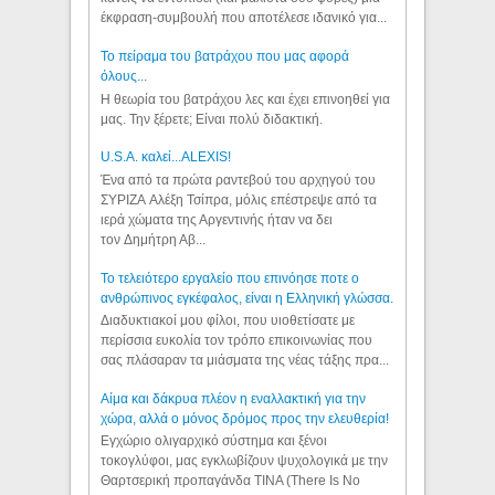
έκφραση-συμβουλή που αποτέλεσε ιδανικό για...
Το πείραμα του βατράχου που μας αφορά
όλους...
Η θεωρία του βατράχου λες και έχει επινοηθεί για
μας. Την ξέρετε; Είναι πολύ διδακτική.
U.S.A. καλεί...ALEXIS!
Ένα από τα πρώτα ραντεβού του αρχηγού του
ΣΥΡΙΖΑ Αλέξη Τσίπρα, μόλις επέστρεψε από τα
ιερά χώματα της Αργεντινής ήταν να δει
τον Δημήτρη Αβ...
Το τελειότερο εργαλείο που επινόησε ποτε ο
ανθρώπινος εγκέφαλος, είναι η Ελληνική γλώσσα.
Διαδυκτιακοί μου φίλοι, που υιοθετίσατε με
περίσσια ευκολία τον τρόπο επικοινωνίας που
σας πλάσαραν τα μιάσματα της νέας τάξης πρα...
Αίμα και δάκρυα πλέον η εναλλακτική για την
χώρα, αλλά ο μόνος δρόμος προς την ελευθερία!
Εγχώριο ολιγαρχικό σύστημα και ξένοι
τοκογλύφοι, μας εγκλωβίζουν ψυχολογικά με την
Θαρτσερική προπαγάνδα TINA (There Is No