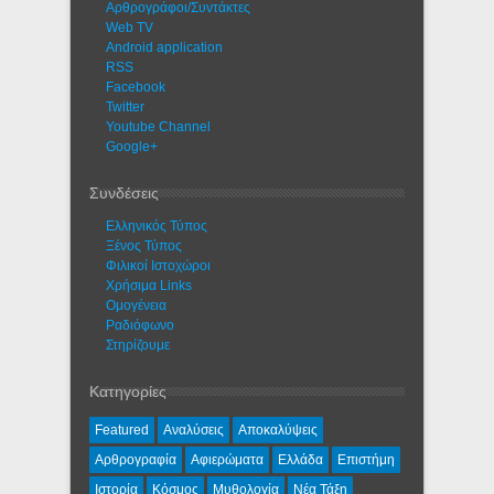
Αρθρογράφοι/Συντάκτες
Web TV
Android application
RSS
Facebook
Twitter
Youtube Channel
Google+
Συνδέσεις
Ελληνικός Τύπος
Ξένος Τύπος
Φιλικοί Ιστοχώροι
Χρήσιμα Links
Ομογένεια
Ραδιόφωνο
Στηρίζουμε
Κατηγορίες
Featured
Αναλύσεις
Αποκαλύψεις
Αρθρογραφία
Αφιερώματα
Ελλάδα
Επιστήμη
Ιστορία
Κόσμος
Μυθολογία
Νέα Τάξη