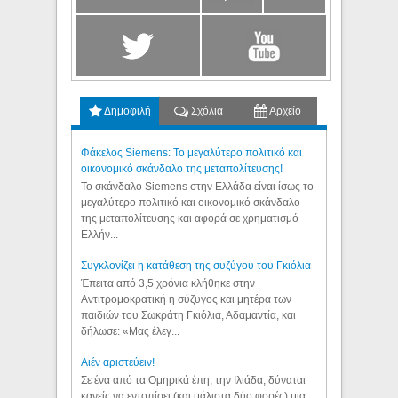
Δημοφιλή
Σχόλια
Αρχείο
Φάκελος Siemens: Το μεγαλύτερο πολιτικό και
οικονομικό σκάνδαλο της μεταπολίτευσης!
Το σκάνδαλο Siemens στην Ελλάδα είναι ίσως το
μεγαλύτερο πολιτικό και οικονομικό σκάνδαλο
της μεταπολίτευσης και αφορά σε χρηματισμό
Ελλήν...
Συγκλονίζει η κατάθεση της συζύγου του Γκιόλια
Έπειτα από 3,5 χρόνια κλήθηκε στην
Αντιτρομοκρατική η σύζυγος και μητέρα των
παιδιών του Σωκράτη Γκιόλια, Αδαμαντία, και
δήλωσε: «Μας έλεγ...
Aιέν αριστεύειν!
Σε ένα από τα Ομηρικά έπη, την Ιλιάδα, δύναται
κανείς να εντοπίσει (και μάλιστα δύο φορές) μια