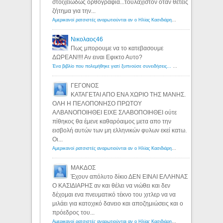
στοιχειωδώς ορθογραφία...τουλάχιστον όταν θέτεις
ζήτημα για την...
Αμερικανοί ρατσιστές αναρωτιούνται αν ο Ηλίας Κασιδιάρης ανήκει στη λευκή φυλή... - Λόγιος Ερμής
Νικολαος46
Πως μπορουμε να το κατεβασουμε
ΔΩΡΕΑΝ!!!! Αν ειναι Εφικτο Αυτο?
Ένα βιβλίο που πολεμήθηκε γιατί ξυπνούσε συνειδήσεις... - Λόγιος Ερμής | Η γνώση ξεκινάει με την αναζήτηση...
ΓΕΓΟΝΟΣ
ΚΑΤΑΓΕΤΑΙ ΑΠΟ ΕΝΑ ΧΩΡΙΟ ΤΗΣ ΜΑΝΗΣ.
ΟΛΗ Η ΠΕΛΟΠΟΝΗΣΟ ΠΡΩΤΟΥ
ΑΛΒΑΝΟΠΟΙΗΘΕΙ ΕΙΧΕ ΣΛΑΒΟΠΟΙΗΘΕΙ ούτε
πίθηκος θα έμενε καθαρόαιμος μετα απο την
εισβολή αυτών των μη ελληνικών φυλων εκεί κατω.
Οι...
Αμερικανοί ρατσιστές αναρωτιούνται αν ο Ηλίας Κασιδιάρης ανήκει στη λευκή φυλή... - Λόγιος Ερμής
ΜΑΚΔΟΣ
Έχουν απόλυτο δίκιο ΔΕΝ ΕΙΝΑΙ ΕΛΛΗΝΑΣ
Ο ΚΑΣΙΔΙΑΡΗΣ αν και θέλει να νιώθει και δεν
δέχομαι ενα πνευματικό τέκνο του χιτλερ να να
μιλάει για κατοχικό δανειο και αποζημιώσεις και ο
πρόεδρος του...
Αμερικανοί ρατσιστές αναρωτιούνται αν ο Ηλίας Κασιδιάρης ανήκει στη λευκή φυλή... - Λόγιος Ερμής