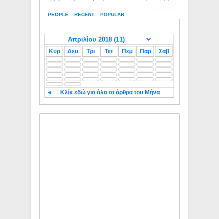
PEOPLE
RECENT
POPULAR
Κυρ
Δευ
Τρι
Τετ
Πεμ
Παρ
Σαβ
◄
Κλίκ εδώ για όλα τα άρθρα του Μήνα