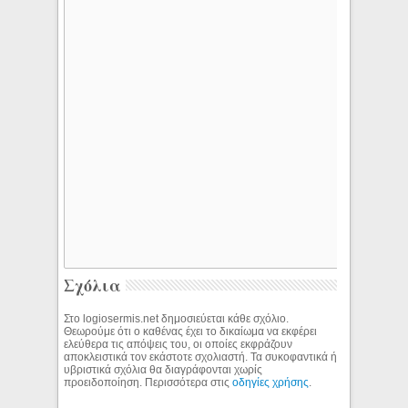
Σχόλια
Στο logiosermis.net δημοσιεύεται κάθε σχόλιο.
Θεωρούμε ότι ο καθένας έχει το δικαίωμα να εκφέρει
ελεύθερα τις απόψεις του, οι οποίες εκφράζουν
αποκλειστικά τον εκάστοτε σχολιαστή. Τα συκοφαντικά ή
υβριστικά σχόλια θα διαγράφονται χωρίς
προειδοποίηση. Περισσότερα στις
οδηγίες χρήσης
.