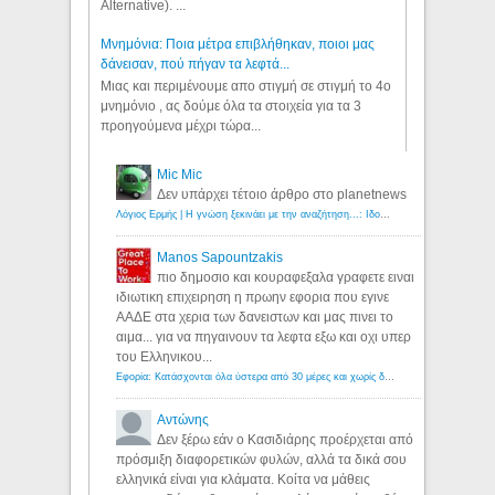
Alternative). ...
Μνημόνια: Ποια μέτρα επιβλήθηκαν, ποιοι μας
δάνεισαν, πού πήγαν τα λεφτά...
Μιας και περιμένουμε απο στιγμή σε στιγμή το 4ο
μνημόνιο , ας δούμε όλα τα στοιχεία για τα 3
προηγούμενα μέχρι τώρα...
Mic Mic
Δεν υπάρχει τέτοιο άρθρο στο planetnews
Λόγιος Ερμής | Η γνώση ξεκινάει με την αναζήτηση...: Ιδού οι 18 που χρωστούν 11 δις ευρώ!
Manos Sapountzakis
πιο δημοσιο και κουραφεξαλα γραφετε ειναι
ιδιωτικη επιχειρηση η πρωην εφορια που εγινε
ΑΑΔΕ στα χερια των δανειστων και μας πινει το
αιμα... για να πηγαινουν τα λεφτα εξω και οχι υπερ
του Ελληνικου...
Εφορία: Κατάσχονται όλα ύστερα από 30 μέρες και χωρίς δικαστικές αποφάσεις - Λόγιος Ερμής
Αντώνης
Δεν ξέρω εάν ο Κασιδιάρης προέρχεται από
πρόσμιξη διαφορετικών φυλών, αλλά τα δικά σου
ελληνικά είναι για κλάματα. Κοίτα να μάθεις