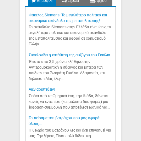
Δημοφιλή
Σχόλια
Αρχείο
Φάκελος Siemens: Το μεγαλύτερο πολιτικό και
οικονομικό σκάνδαλο της μεταπολίτευσης!
Το σκάνδαλο Siemens στην Ελλάδα είναι ίσως το
μεγαλύτερο πολιτικό και οικονομικό σκάνδαλο
της μεταπολίτευσης και αφορά σε χρηματισμό
Ελλήν...
Συγκλονίζει η κατάθεση της συζύγου του Γκιόλια
Έπειτα από 3,5 χρόνια κλήθηκε στην
Αντιτρομοκρατική η σύζυγος και μητέρα των
παιδιών του Σωκράτη Γκιόλια, Αδαμαντία, και
δήλωσε: «Μας έλεγ...
Aιέν αριστεύειν!
Σε ένα από τα Ομηρικά έπη, την Ιλιάδα, δύναται
κανείς να εντοπίσει (και μάλιστα δύο φορές) μια
έκφραση-συμβουλή που αποτέλεσε ιδανικό για...
Το πείραμα του βατράχου που μας αφορά
όλους...
Η θεωρία του βατράχου λες και έχει επινοηθεί για
μας. Την ξέρετε; Είναι πολύ διδακτική.