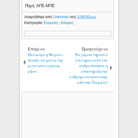
Πηγή: ΑΠΕ-ΜΠΕ
Αναρτήθηκε από
Unknown
στις
3:00:00 μ.μ.
Κατηγορία:
Ευρώπη
,
Κόσμος
Επόμενο
Προηγούμενο
Παλικάρι η Μυρτώ -
Να χαρακτηριστεί
Άνοιξε τα μάτια της
έγκλημα κατά της
μετά από ενάμιση
ανθρωπότητος η
μήνα
υποστήριξη της
λαθρομετανάστευσης
από την Τουρκία!