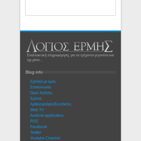
Εναλλακτική πληροφόρηση, για τα τρέχοντα γεγονότα και
όχι μόνο...
Blog info
Σχετικά με εμάς
Eπικοινωνία
Όροι Χρήσης
Σχόλια
Αρθρογράφοι/Συντάκτες
Web TV
Android application
RSS
Facebook
Twitter
Youtube Channel