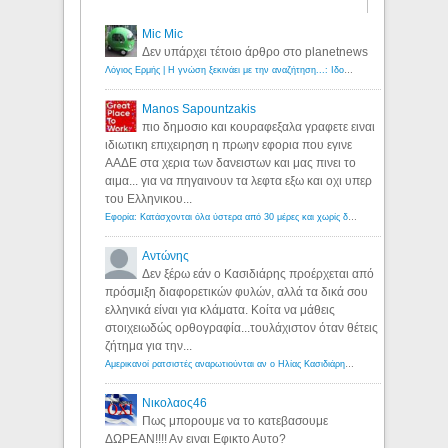
Mic Mic
Δεν υπάρχει τέτοιο άρθρο στο planetnews
Λόγιος Ερμής | Η γνώση ξεκινάει με την αναζήτηση...: Ιδού οι 18 που χρωστούν 11 δις ευρώ!
Manos Sapountzakis
πιο δημοσιο και κουραφεξαλα γραφετε ειναι
ιδιωτικη επιχειρηση η πρωην εφορια που εγινε
ΑΑΔΕ στα χερια των δανειστων και μας πινει το
αιμα... για να πηγαινουν τα λεφτα εξω και οχι υπερ
του Ελληνικου...
Εφορία: Κατάσχονται όλα ύστερα από 30 μέρες και χωρίς δικαστικές αποφάσεις - Λόγιος Ερμής
Αντώνης
Δεν ξέρω εάν ο Κασιδιάρης προέρχεται από
πρόσμιξη διαφορετικών φυλών, αλλά τα δικά σου
ελληνικά είναι για κλάματα. Κοίτα να μάθεις
στοιχειωδώς ορθογραφία...τουλάχιστον όταν θέτεις
ζήτημα για την...
Αμερικανοί ρατσιστές αναρωτιούνται αν ο Ηλίας Κασιδιάρης ανήκει στη λευκή φυλή... - Λόγιος Ερμής
Νικολαος46
Πως μπορουμε να το κατεβασουμε
ΔΩΡΕΑΝ!!!! Αν ειναι Εφικτο Αυτο?