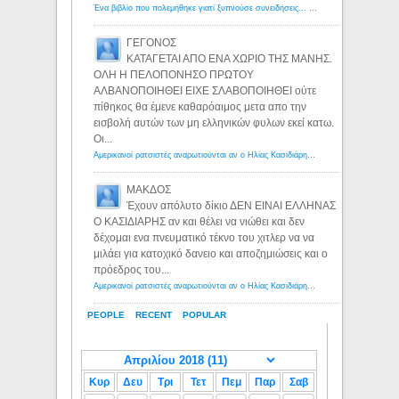
Ένα βιβλίο που πολεμήθηκε γιατί ξυπνούσε συνειδήσεις... - Λόγιος Ερμής | Η γνώση ξεκινάει με την αναζήτηση...
ΓΕΓΟΝΟΣ
ΚΑΤΑΓΕΤΑΙ ΑΠΟ ΕΝΑ ΧΩΡΙΟ ΤΗΣ ΜΑΝΗΣ.
ΟΛΗ Η ΠΕΛΟΠΟΝΗΣΟ ΠΡΩΤΟΥ
ΑΛΒΑΝΟΠΟΙΗΘΕΙ ΕΙΧΕ ΣΛΑΒΟΠΟΙΗΘΕΙ ούτε
πίθηκος θα έμενε καθαρόαιμος μετα απο την
εισβολή αυτών των μη ελληνικών φυλων εκεί κατω.
Οι...
Αμερικανοί ρατσιστές αναρωτιούνται αν ο Ηλίας Κασιδιάρης ανήκει στη λευκή φυλή... - Λόγιος Ερμής
ΜΑΚΔΟΣ
Έχουν απόλυτο δίκιο ΔΕΝ ΕΙΝΑΙ ΕΛΛΗΝΑΣ
Ο ΚΑΣΙΔΙΑΡΗΣ αν και θέλει να νιώθει και δεν
δέχομαι ενα πνευματικό τέκνο του χιτλερ να να
μιλάει για κατοχικό δανειο και αποζημιώσεις και ο
πρόεδρος του...
Αμερικανοί ρατσιστές αναρωτιούνται αν ο Ηλίας Κασιδιάρης ανήκει στη λευκή φυλή... - Λόγιος Ερμής
PEOPLE
RECENT
POPULAR
Κυρ
Δευ
Τρι
Τετ
Πεμ
Παρ
Σαβ