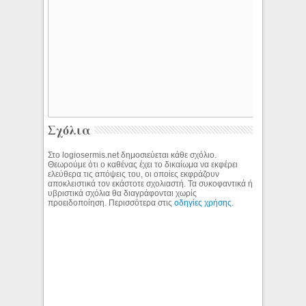
Σχόλια
Στο logiosermis.net δημοσιεύεται κάθε σχόλιο.
Θεωρούμε ότι ο καθένας έχει το δικαίωμα να εκφέρει
ελεύθερα τις απόψεις του, οι οποίες εκφράζουν
αποκλειστικά τον εκάστοτε σχολιαστή. Τα συκοφαντικά ή
υβριστικά σχόλια θα διαγράφονται χωρίς
προειδοποίηση. Περισσότερα στις
οδηγίες χρήσης
.