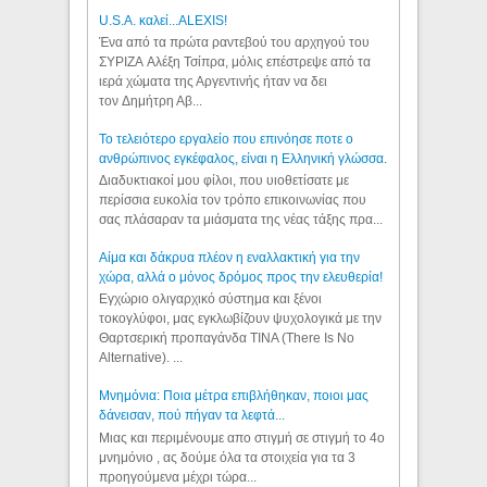
U.S.A. καλεί...ALEXIS!
Ένα από τα πρώτα ραντεβού του αρχηγού του
ΣΥΡΙΖΑ Αλέξη Τσίπρα, μόλις επέστρεψε από τα
ιερά χώματα της Αργεντινής ήταν να δει
τον Δημήτρη Αβ...
Το τελειότερο εργαλείο που επινόησε ποτε ο
ανθρώπινος εγκέφαλος, είναι η Ελληνική γλώσσα.
Διαδυκτιακοί μου φίλοι, που υιοθετίσατε με
περίσσια ευκολία τον τρόπο επικοινωνίας που
σας πλάσαραν τα μιάσματα της νέας τάξης πρα...
Αίμα και δάκρυα πλέον η εναλλακτική για την
χώρα, αλλά ο μόνος δρόμος προς την ελευθερία!
Εγχώριο ολιγαρχικό σύστημα και ξένοι
τοκογλύφοι, μας εγκλωβίζουν ψυχολογικά με την
Θαρτσερική προπαγάνδα TINA (There Is No
Alternative). ...
Μνημόνια: Ποια μέτρα επιβλήθηκαν, ποιοι μας
δάνεισαν, πού πήγαν τα λεφτά...
Μιας και περιμένουμε απο στιγμή σε στιγμή το 4ο
μνημόνιο , ας δούμε όλα τα στοιχεία για τα 3
προηγούμενα μέχρι τώρα...