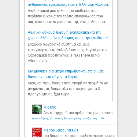
ανθρώπινος εγκέφαλος, είναι η Ελληνική γλώσσα.
Διαδυκτιακοί μου φίλοι, που υιοθετίσατε με
περίσσια ευκολία τον τρόπο επικοινωνίας που
σας πλάσαραν τα μιάσματα της νέας τάξης πρα...
Αίμα και δάκρυα πλέον η εναλλακτική για την
χώρα, αλλά ο μόνος δρόμος προς την ελευθερία!
Εγχώριο ολιγαρχικό σύστημα και ξένοι
τοκογλύφοι, μας εγκλωβίζουν ψυχολογικά με την
Θαρτσερική προπαγάνδα TINA (There Is No
Alternative). ...
Μνημόνια: Ποια μέτρα επιβλήθηκαν, ποιοι μας
δάνεισαν, πού πήγαν τα λεφτά...
Μιας και περιμένουμε απο στιγμή σε στιγμή το 4ο
μνημόνιο , ας δούμε όλα τα στοιχεία για τα 3
προηγούμενα μέχρι τώρα...
Mic Mic
Δεν υπάρχει τέτοιο άρθρο στο planetnews
Λόγιος Ερμής | Η γνώση ξεκινάει με την αναζήτηση...: Ιδού οι 18 που χρωστούν 11 δις ευρώ!
Manos Sapountzakis
πιο δημοσιο και κουραφεξαλα γραφετε ειναι