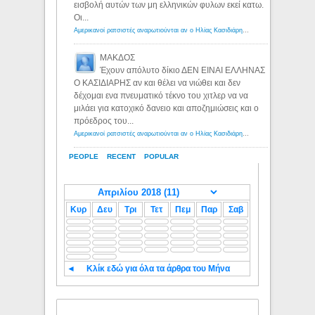
εισβολή αυτών των μη ελληνικών φυλων εκεί κατω.
Οι...
Αμερικανοί ρατσιστές αναρωτιούνται αν ο Ηλίας Κασιδιάρης ανήκει στη λευκή φυλή... - Λόγιος Ερμής
ΜΑΚΔΟΣ
Έχουν απόλυτο δίκιο ΔΕΝ ΕΙΝΑΙ ΕΛΛΗΝΑΣ
Ο ΚΑΣΙΔΙΑΡΗΣ αν και θέλει να νιώθει και δεν
δέχομαι ενα πνευματικό τέκνο του χιτλερ να να
μιλάει για κατοχικό δανειο και αποζημιώσεις και ο
πρόεδρος του...
Αμερικανοί ρατσιστές αναρωτιούνται αν ο Ηλίας Κασιδιάρης ανήκει στη λευκή φυλή... - Λόγιος Ερμής
PEOPLE
RECENT
POPULAR
Κυρ
Δευ
Τρι
Τετ
Πεμ
Παρ
Σαβ
◄
Κλίκ εδώ για όλα τα άρθρα του Μήνα