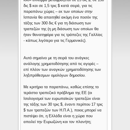
δις $ και σε 1,5 τρις $ κατά σειρά, για τις
παραπάνω χώρες – εκ των οποίων στην
Ισπανία θα απαιτηθεί ακόμη ένα ποσόν της
τάξης των 300 δις € για τη διάσωση των
τραπεζών της (η μη διάσωση των οποίων θα
ήταν θανατηφόρα για τις τράπεζες της Γαλλίας
- κάπως λιγότερο για τις Γερμανικές).
Αυτό σημαίνει με τη σειρά του ανάγκες
ανάλογης χρηματοδότησης από τις αγορές –
επί πλέον των αναγκών χρηματοδότησης των
ληξιπρόθεσμων ομολόγων δημοσίου.
Με κριτήριο τα παραπάνω, καθώς επίσης το
τεράστιο τραπεζικό πρόβλημα της ΕΕ (οι
Ισολογισμοί των ευρωπαϊκών τραπεζών είναι
της τάξης των 30 τρις $, έναντι περίπου 17 τρις
$ των τραπεζών των Η.Π.Α.), ποιος μπορεί να
πιστέψει ότι, η Ελλάδα είναι η χώρα που
απειλεί την Ευρωζώνη και τον πλανήτη;