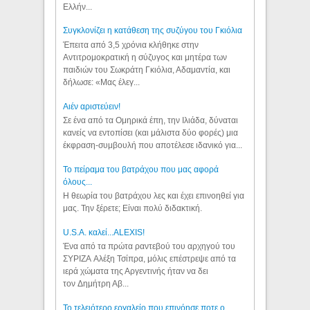
Ελλήν...
Συγκλονίζει η κατάθεση της συζύγου του Γκιόλια
Έπειτα από 3,5 χρόνια κλήθηκε στην
Αντιτρομοκρατική η σύζυγος και μητέρα των
παιδιών του Σωκράτη Γκιόλια, Αδαμαντία, και
δήλωσε: «Μας έλεγ...
Aιέν αριστεύειν!
Σε ένα από τα Ομηρικά έπη, την Ιλιάδα, δύναται
κανείς να εντοπίσει (και μάλιστα δύο φορές) μια
έκφραση-συμβουλή που αποτέλεσε ιδανικό για...
Το πείραμα του βατράχου που μας αφορά
όλους...
Η θεωρία του βατράχου λες και έχει επινοηθεί για
μας. Την ξέρετε; Είναι πολύ διδακτική.
U.S.A. καλεί...ALEXIS!
Ένα από τα πρώτα ραντεβού του αρχηγού του
ΣΥΡΙΖΑ Αλέξη Τσίπρα, μόλις επέστρεψε από τα
ιερά χώματα της Αργεντινής ήταν να δει
τον Δημήτρη Αβ...
Το τελειότερο εργαλείο που επινόησε ποτε ο