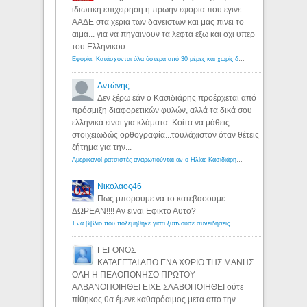
ιδιωτικη επιχειρηση η πρωην εφορια που εγινε
ΑΑΔΕ στα χερια των δανειστων και μας πινει το
αιμα... για να πηγαινουν τα λεφτα εξω και οχι υπερ
του Ελληνικου...
Εφορία: Κατάσχονται όλα ύστερα από 30 μέρες και χωρίς δικαστικές αποφάσεις - Λόγιος Ερμής
Αντώνης
Δεν ξέρω εάν ο Κασιδιάρης προέρχεται από
πρόσμιξη διαφορετικών φυλών, αλλά τα δικά σου
ελληνικά είναι για κλάματα. Κοίτα να μάθεις
στοιχειωδώς ορθογραφία...τουλάχιστον όταν θέτεις
ζήτημα για την...
Αμερικανοί ρατσιστές αναρωτιούνται αν ο Ηλίας Κασιδιάρης ανήκει στη λευκή φυλή... - Λόγιος Ερμής
Νικολαος46
Πως μπορουμε να το κατεβασουμε
ΔΩΡΕΑΝ!!!! Αν ειναι Εφικτο Αυτο?
Ένα βιβλίο που πολεμήθηκε γιατί ξυπνούσε συνειδήσεις... - Λόγιος Ερμής | Η γνώση ξεκινάει με την αναζήτηση...
ΓΕΓΟΝΟΣ
ΚΑΤΑΓΕΤΑΙ ΑΠΟ ΕΝΑ ΧΩΡΙΟ ΤΗΣ ΜΑΝΗΣ.
ΟΛΗ Η ΠΕΛΟΠΟΝΗΣΟ ΠΡΩΤΟΥ
ΑΛΒΑΝΟΠΟΙΗΘΕΙ ΕΙΧΕ ΣΛΑΒΟΠΟΙΗΘΕΙ ούτε
πίθηκος θα έμενε καθαρόαιμος μετα απο την