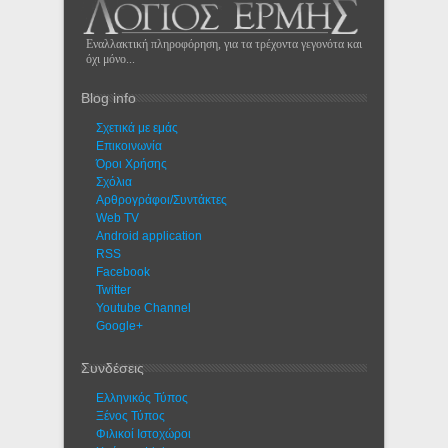
Εναλλακτική πληροφόρηση, για τα τρέχοντα γεγονότα και
όχι μόνο...
Blog info
Σχετικά με εμάς
Eπικοινωνία
Όροι Χρήσης
Σχόλια
Αρθρογράφοι/Συντάκτες
Web TV
Android application
RSS
Facebook
Twitter
Youtube Channel
Google+
Συνδέσεις
Ελληνικός Τύπος
Ξένος Τύπος
Φιλικοί Ιστοχώροι