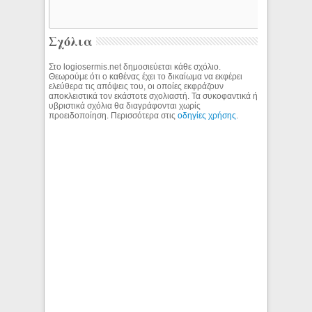
Σχόλια
Στο logiosermis.net δημοσιεύεται κάθε σχόλιο.
Θεωρούμε ότι ο καθένας έχει το δικαίωμα να εκφέρει
ελεύθερα τις απόψεις του, οι οποίες εκφράζουν
αποκλειστικά τον εκάστοτε σχολιαστή. Τα συκοφαντικά ή
υβριστικά σχόλια θα διαγράφονται χωρίς
προειδοποίηση. Περισσότερα στις
οδηγίες χρήσης
.