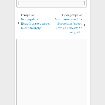
Επόμενο
Προηγούμενο
Νέο χαράτσι.
Μεταναστευτικό: οι
Επανέρχεται ο φόρος
Ευρωπαίοι ξέρουν
ιδιοκατοίκησης
μόνο να κουνάνε το
δάχτυλο