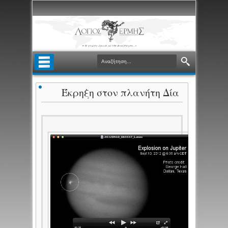
Έκρηξη στον πλανήτη Δία