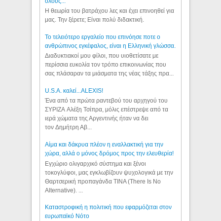
όλους...
Η θεωρία του βατράχου λες και έχει επινοηθεί για
μας. Την ξέρετε; Είναι πολύ διδακτική.
Το τελειότερο εργαλείο που επινόησε ποτε ο
ανθρώπινος εγκέφαλος, είναι η Ελληνική γλώσσα.
Διαδυκτιακοί μου φίλοι, που υιοθετίσατε με
περίσσια ευκολία τον τρόπο επικοινωνίας που
σας πλάσαραν τα μιάσματα της νέας τάξης πρα...
U.S.A. καλεί...ALEXIS!
Ένα από τα πρώτα ραντεβού του αρχηγού του
ΣΥΡΙΖΑ Αλέξη Τσίπρα, μόλις επέστρεψε από τα
ιερά χώματα της Αργεντινής ήταν να δει
τον Δημήτρη Αβ...
Αίμα και δάκρυα πλέον η εναλλακτική για την
χώρα, αλλά ο μόνος δρόμος προς την ελευθερία!
Εγχώριο ολιγαρχικό σύστημα και ξένοι
τοκογλύφοι, μας εγκλωβίζουν ψυχολογικά με την
Θαρτσερική προπαγάνδα TINA (There Is No
Alternative). ...
Καταστροφική η πολιτική που εφαρμόζεται στον
ευρωπαϊκό Νότο