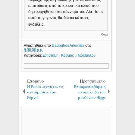
επιπτώσεις από το κρουστικό υλικό που
δημιουργήθηκε στα σύννεφα του Δία. Ίσως
αυτό το γεγονός θα δώσει κάποιες
ενδείξεις.
Πηγή
Αναρτήθηκε από
Dadouhos Artemida
στις
9:00:00 π.μ.
Κατηγορία:
Επιστήμη
,
Κόσμος
,
Περιβάλλον
Επόμενο
Προηγούμενο
Η Ρωσία «ζυγίζει» τις
Επισημοποιήθηκε η
αντιδράσεις του
ανακάλυψη του
Ρόμνεϊ
μποζονίου Higgs