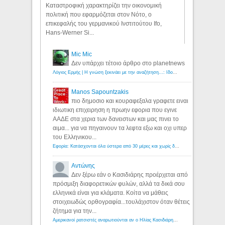
Καταστροφική χαρακτηρίζει την οικονομική
πολιτική που εφαρμόζεται στον Νότο, ο
επικεφαλής του γερμανικού Ινστιτούτου Ifo,
Hans-Werner Si...
Mic Mic
Δεν υπάρχει τέτοιο άρθρο στο planetnews
Λόγιος Ερμής | Η γνώση ξεκινάει με την αναζήτηση...: Ιδού οι 18 που χρωστούν 11 δις ευρώ!
Manos Sapountzakis
πιο δημοσιο και κουραφεξαλα γραφετε ειναι
ιδιωτικη επιχειρηση η πρωην εφορια που εγινε
ΑΑΔΕ στα χερια των δανειστων και μας πινει το
αιμα... για να πηγαινουν τα λεφτα εξω και οχι υπερ
του Ελληνικου...
Εφορία: Κατάσχονται όλα ύστερα από 30 μέρες και χωρίς δικαστικές αποφάσεις - Λόγιος Ερμής
Αντώνης
Δεν ξέρω εάν ο Κασιδιάρης προέρχεται από
πρόσμιξη διαφορετικών φυλών, αλλά τα δικά σου
ελληνικά είναι για κλάματα. Κοίτα να μάθεις
στοιχειωδώς ορθογραφία...τουλάχιστον όταν θέτεις
ζήτημα για την...
Αμερικανοί ρατσιστές αναρωτιούνται αν ο Ηλίας Κασιδιάρης ανήκει στη λευκή φυλή... - Λόγιος Ερμής