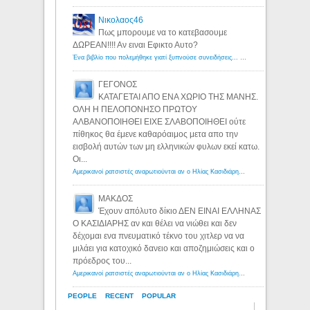
Νικολαος46
Πως μπορουμε να το κατεβασουμε
ΔΩΡΕΑΝ!!!! Αν ειναι Εφικτο Αυτο?
Ένα βιβλίο που πολεμήθηκε γιατί ξυπνούσε συνειδήσεις... - Λόγιος Ερμής | Η γνώση ξεκινάει με την αναζήτηση...
ΓΕΓΟΝΟΣ
ΚΑΤΑΓΕΤΑΙ ΑΠΟ ΕΝΑ ΧΩΡΙΟ ΤΗΣ ΜΑΝΗΣ.
ΟΛΗ Η ΠΕΛΟΠΟΝΗΣΟ ΠΡΩΤΟΥ
ΑΛΒΑΝΟΠΟΙΗΘΕΙ ΕΙΧΕ ΣΛΑΒΟΠΟΙΗΘΕΙ ούτε
πίθηκος θα έμενε καθαρόαιμος μετα απο την
εισβολή αυτών των μη ελληνικών φυλων εκεί κατω.
Οι...
Αμερικανοί ρατσιστές αναρωτιούνται αν ο Ηλίας Κασιδιάρης ανήκει στη λευκή φυλή... - Λόγιος Ερμής
ΜΑΚΔΟΣ
Έχουν απόλυτο δίκιο ΔΕΝ ΕΙΝΑΙ ΕΛΛΗΝΑΣ
Ο ΚΑΣΙΔΙΑΡΗΣ αν και θέλει να νιώθει και δεν
δέχομαι ενα πνευματικό τέκνο του χιτλερ να να
μιλάει για κατοχικό δανειο και αποζημιώσεις και ο
πρόεδρος του...
Αμερικανοί ρατσιστές αναρωτιούνται αν ο Ηλίας Κασιδιάρης ανήκει στη λευκή φυλή... - Λόγιος Ερμής
PEOPLE
RECENT
POPULAR