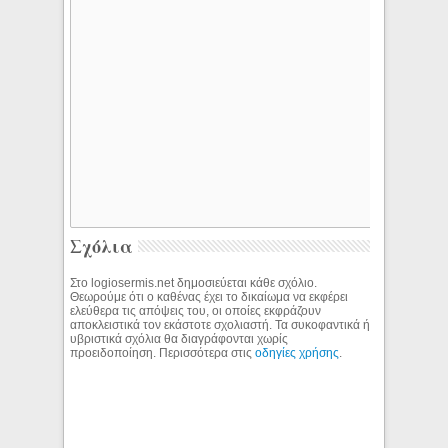
Σχόλια
Στο logiosermis.net δημοσιεύεται κάθε σχόλιο.
Θεωρούμε ότι ο καθένας έχει το δικαίωμα να εκφέρει
ελεύθερα τις απόψεις του, οι οποίες εκφράζουν
αποκλειστικά τον εκάστοτε σχολιαστή. Τα συκοφαντικά ή
υβριστικά σχόλια θα διαγράφονται χωρίς
προειδοποίηση. Περισσότερα στις
οδηγίες χρήσης
.