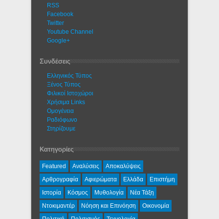
RSS
Facebook
Twitter
Youtube Channel
Google+
Συνδέσεις
Ελληνικός Τύπος
Ξένος Τύπος
Φιλικοί Ιστοχώροι
Χρήσιμα Links
Ομογένεια
Ραδιόφωνο
Στηρίζουμε
Κατηγορίες
Featured
Αναλύσεις
Αποκαλύψεις
Αρθρογραφία
Αφιερώματα
Ελλάδα
Επιστήμη
Ιστορία
Κόσμος
Μυθολογία
Νέα Τάξη
Ντοκιμαντέρ
Νόηση και Επινόηση
Οικονομία