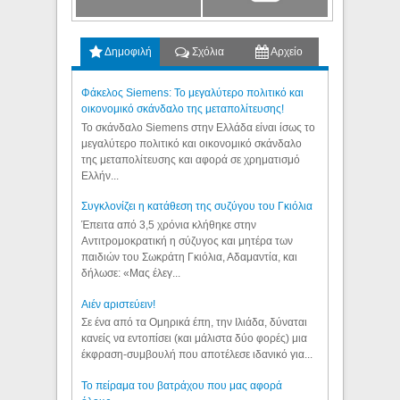
Δημοφιλή
Σχόλια
Αρχείο
Φάκελος Siemens: Το μεγαλύτερο πολιτικό και
οικονομικό σκάνδαλο της μεταπολίτευσης!
Το σκάνδαλο Siemens στην Ελλάδα είναι ίσως το
μεγαλύτερο πολιτικό και οικονομικό σκάνδαλο
της μεταπολίτευσης και αφορά σε χρηματισμό
Ελλήν...
Συγκλονίζει η κατάθεση της συζύγου του Γκιόλια
Έπειτα από 3,5 χρόνια κλήθηκε στην
Αντιτρομοκρατική η σύζυγος και μητέρα των
παιδιών του Σωκράτη Γκιόλια, Αδαμαντία, και
δήλωσε: «Μας έλεγ...
Aιέν αριστεύειν!
Σε ένα από τα Ομηρικά έπη, την Ιλιάδα, δύναται
κανείς να εντοπίσει (και μάλιστα δύο φορές) μια
έκφραση-συμβουλή που αποτέλεσε ιδανικό για...
Το πείραμα του βατράχου που μας αφορά