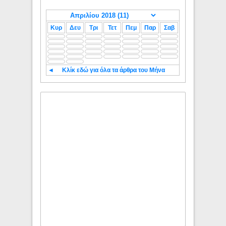
Κυρ
Δευ
Τρι
Τετ
Πεμ
Παρ
Σαβ
◄
Κλίκ εδώ για όλα τα άρθρα του Μήνα