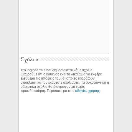
Σχόλια
Στο logiosermis.net δημοσιεύεται κάθε σχόλιο.
Θεωρούμε ότι ο καθένας έχει το δικαίωμα να εκφέρει
ελεύθερα τις απόψεις του, οι οποίες εκφράζουν
αποκλειστικά τον εκάστοτε σχολιαστή. Τα συκοφαντικά ή
υβριστικά σχόλια θα διαγράφονται χωρίς
προειδοποίηση. Περισσότερα στις
οδηγίες χρήσης
.