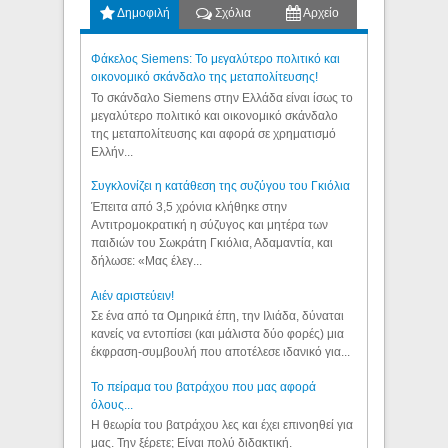
Δημοφιλή
Σχόλια
Αρχείο
Φάκελος Siemens: Το μεγαλύτερο πολιτικό και
οικονομικό σκάνδαλο της μεταπολίτευσης!
Το σκάνδαλο Siemens στην Ελλάδα είναι ίσως το
μεγαλύτερο πολιτικό και οικονομικό σκάνδαλο
της μεταπολίτευσης και αφορά σε χρηματισμό
Ελλήν...
Συγκλονίζει η κατάθεση της συζύγου του Γκιόλια
Έπειτα από 3,5 χρόνια κλήθηκε στην
Αντιτρομοκρατική η σύζυγος και μητέρα των
παιδιών του Σωκράτη Γκιόλια, Αδαμαντία, και
δήλωσε: «Μας έλεγ...
Aιέν αριστεύειν!
Σε ένα από τα Ομηρικά έπη, την Ιλιάδα, δύναται
κανείς να εντοπίσει (και μάλιστα δύο φορές) μια
έκφραση-συμβουλή που αποτέλεσε ιδανικό για...
Το πείραμα του βατράχου που μας αφορά
όλους...
Η θεωρία του βατράχου λες και έχει επινοηθεί για
μας. Την ξέρετε; Είναι πολύ διδακτική.