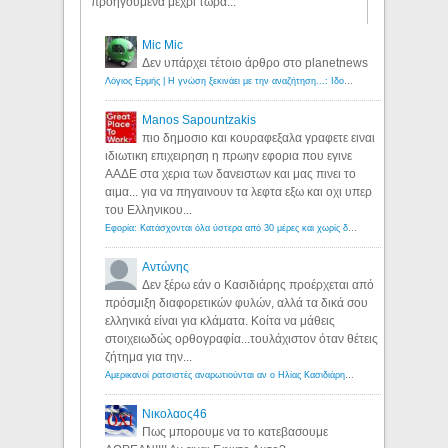
προηγούμενα μέχρι τώρα...
Mic Mic
Δεν υπάρχει τέτοιο άρθρο στο planetnews
Λόγιος Ερμής | Η γνώση ξεκινάει με την αναζήτηση...: Ιδού οι 18 που χρωστούν 11 δις ευρώ!
Manos Sapountzakis
πιο δημοσιο και κουραφεξαλα γραφετε ειναι
ιδιωτικη επιχειρηση η πρωην εφορια που εγινε
ΑΑΔΕ στα χερια των δανειστων και μας πινει το
αιμα... για να πηγαινουν τα λεφτα εξω και οχι υπερ
του Ελληνικου...
Εφορία: Κατάσχονται όλα ύστερα από 30 μέρες και χωρίς δικαστικές αποφάσεις - Λόγιος Ερμής
Αντώνης
Δεν ξέρω εάν ο Κασιδιάρης προέρχεται από
πρόσμιξη διαφορετικών φυλών, αλλά τα δικά σου
ελληνικά είναι για κλάματα. Κοίτα να μάθεις
στοιχειωδώς ορθογραφία...τουλάχιστον όταν θέτεις
ζήτημα για την...
Αμερικανοί ρατσιστές αναρωτιούνται αν ο Ηλίας Κασιδιάρης ανήκει στη λευκή φυλή... - Λόγιος Ερμής
Νικολαος46
Πως μπορουμε να το κατεβασουμε