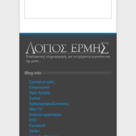
Εναλλακτική πληροφόρηση, για τα τρέχοντα γεγονότα και
όχι μόνο...
Blog info
Σχετικά με εμάς
Eπικοινωνία
Όροι Χρήσης
Σχόλια
Αρθρογράφοι/Συντάκτες
Web TV
Android application
RSS
Facebook
Twitter