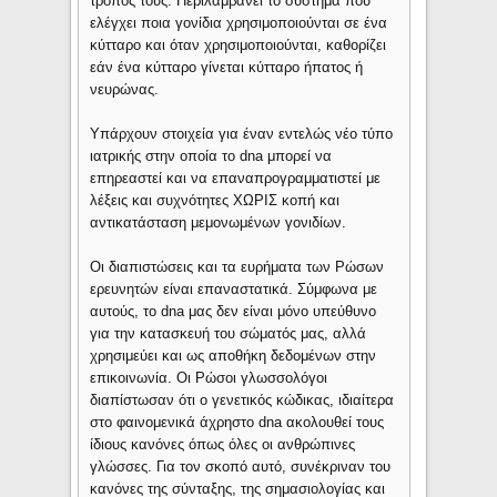
τρόπος τους. Περιλαμβάνει το σύστημα που
ελέγχει ποια γονίδια χρησιμοποιούνται σε ένα
κύτταρο και όταν χρησιμοποιούνται, καθορίζει
εάν ένα κύτταρο γίνεται κύτταρο ήπατος ή
νευρώνας.
Υπάρχουν στοιχεία για έναν εντελώς νέο τύπο
ιατρικής στην οποία το dna μπορεί να
επηρεαστεί και να επαναπρογραμματιστεί με
λέξεις και συχνότητες ΧΩΡΙΣ κοπή και
αντικατάσταση μεμονωμένων γονιδίων.
Οι διαπιστώσεις και τα ευρήματα των Ρώσων
ερευνητών είναι επαναστατικά. Σύμφωνα με
αυτούς, το dna μας δεν είναι μόνο υπεύθυνο
για την κατασκευή του σώματός μας, αλλά
χρησιμεύει και ως αποθήκη δεδομένων στην
επικοινωνία. Οι Ρώσοι γλωσσολόγοι
διαπίστωσαν ότι ο γενετικός κώδικας, ιδιαίτερα
στο φαινομενικά άχρηστο dna ακολουθεί τους
ίδιους κανόνες όπως όλες οι ανθρώπινες
γλώσσες. Για τον σκοπό αυτό, συνέκριναν του
κανόνες της σύνταξης, της σημασιολογίας και