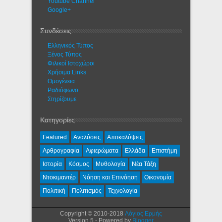
Youtube Channel
Google+
Συνδέσεις
Ελληνικός Τύπος
Ξένος Τύπος
Φιλικοί Ιστοχώροι
Χρήσιμα Links
Ομογένεια
Ραδιόφωνο
Στηρίζουμε
Κατηγορίες
Featured
Αναλύσεις
Αποκαλύψεις
Αρθρογραφία
Αφιερώματα
Ελλάδα
Επιστήμη
Ιστορία
Κόσμος
Μυθολογία
Νέα Τάξη
Ντοκιμαντέρ
Νόηση και Επινόηση
Οικονομία
Πολιτική
Πολιτισμός
Τεχνολογία
Copyright © 2010-2018
Λόγιος Ερμής
Version 5 - Powered by
Blogger