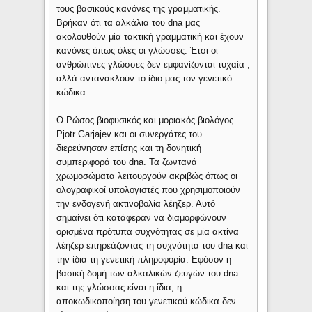
τους βασικούς κανόνες της γραμματικής.
Βρήκαν ότι τα αλκάλια του dna μας
ακολουθούν μία τακτική γραμματική και έχουν
κανόνες όπως όλες οι γλώσσες. Έτσι οι
ανθρώπινες γλώσσες δεν εμφανίζονται τυχαία ,
αλλά αντανακλούν το ίδιο μας τον γενετικό
κώδικα.
Ο Ρώσος βιοφυσικός και μοριακός βιολόγος
Pjotr Garjajev και οι συνεργάτες του
διερεύνησαν επίσης και τη δονητική
συμπεριφορά του dna. Τα ζωντανά
χρωμοσώματα λειτουργούν ακριβώς όπως οι
ολογραφικοί υπολογιστές που χρησιμοποιούν
την ενδογενή ακτινοβολία λέηζερ. Αυτό
σημαίνει ότι κατάφεραν να διαμορφώνουν
ορισμένα πρότυπα συχνότητας σε μία ακτίνα
λέηζερ επηρεάζοντας τη συχνότητα του dna και
την ίδια τη γενετική πληροφορία. Εφόσον η
βασική δομή των αλκαλικών ζευγών του dna
και της γλώσσας είναι η ίδια, η
αποκωδικοποίηση του γενετικού κώδικα δεν