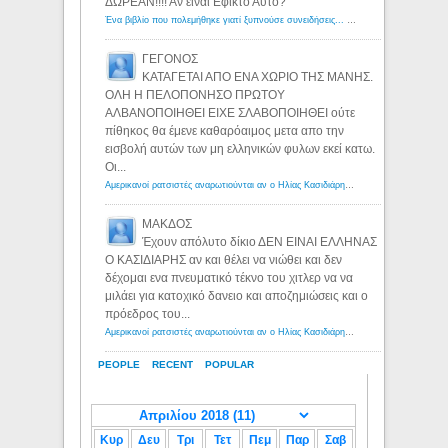
ΔΩΡΕΑΝ!!!! Αν ειναι Εφικτο Αυτο?
Ένα βιβλίο που πολεμήθηκε γιατί ξυπνούσε συνειδήσεις... - Λόγιος Ερμής | Η γνώση ξεκινάει με την αναζήτηση...
ΓΕΓΟΝΟΣ
ΚΑΤΑΓΕΤΑΙ ΑΠΟ ΕΝΑ ΧΩΡΙΟ ΤΗΣ ΜΑΝΗΣ.
ΟΛΗ Η ΠΕΛΟΠΟΝΗΣΟ ΠΡΩΤΟΥ
ΑΛΒΑΝΟΠΟΙΗΘΕΙ ΕΙΧΕ ΣΛΑΒΟΠΟΙΗΘΕΙ ούτε
πίθηκος θα έμενε καθαρόαιμος μετα απο την
εισβολή αυτών των μη ελληνικών φυλων εκεί κατω.
Οι...
Αμερικανοί ρατσιστές αναρωτιούνται αν ο Ηλίας Κασιδιάρης ανήκει στη λευκή φυλή... - Λόγιος Ερμής
ΜΑΚΔΟΣ
Έχουν απόλυτο δίκιο ΔΕΝ ΕΙΝΑΙ ΕΛΛΗΝΑΣ
Ο ΚΑΣΙΔΙΑΡΗΣ αν και θέλει να νιώθει και δεν
δέχομαι ενα πνευματικό τέκνο του χιτλερ να να
μιλάει για κατοχικό δανειο και αποζημιώσεις και ο
πρόεδρος του...
Αμερικανοί ρατσιστές αναρωτιούνται αν ο Ηλίας Κασιδιάρης ανήκει στη λευκή φυλή... - Λόγιος Ερμής
PEOPLE
RECENT
POPULAR
Κυρ
Δευ
Τρι
Τετ
Πεμ
Παρ
Σαβ