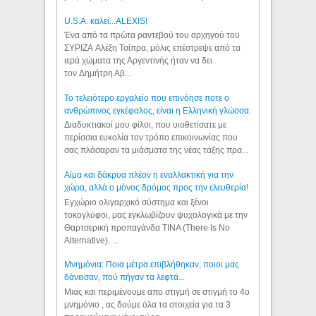
U.S.A. καλεί...ALEXIS!
Ένα από τα πρώτα ραντεβού του αρχηγού του
ΣΥΡΙΖΑ Αλέξη Τσίπρα, μόλις επέστρεψε από τα
ιερά χώματα της Αργεντινής ήταν να δει
τον Δημήτρη Αβ...
Το τελειότερο εργαλείο που επινόησε ποτε ο
ανθρώπινος εγκέφαλος, είναι η Ελληνική γλώσσα.
Διαδυκτιακοί μου φίλοι, που υιοθετίσατε με
περίσσια ευκολία τον τρόπο επικοινωνίας που
σας πλάσαραν τα μιάσματα της νέας τάξης πρα...
Αίμα και δάκρυα πλέον η εναλλακτική για την
χώρα, αλλά ο μόνος δρόμος προς την ελευθερία!
Εγχώριο ολιγαρχικό σύστημα και ξένοι
τοκογλύφοι, μας εγκλωβίζουν ψυχολογικά με την
Θαρτσερική προπαγάνδα TINA (There Is No
Alternative). ...
Μνημόνια: Ποια μέτρα επιβλήθηκαν, ποιοι μας
δάνεισαν, πού πήγαν τα λεφτά...
Μιας και περιμένουμε απο στιγμή σε στιγμή το 4ο
μνημόνιο , ας δούμε όλα τα στοιχεία για τα 3