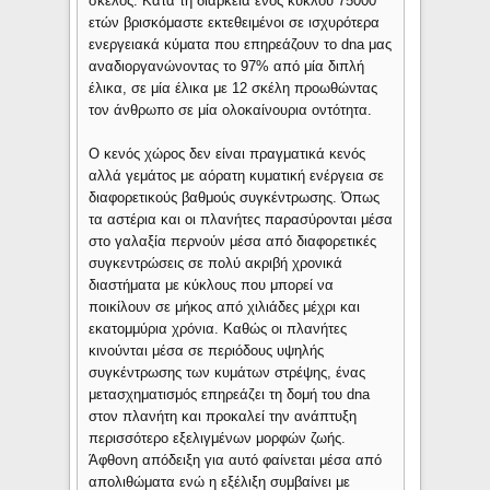
σκέλος. Κατά τη διάρκεια ενός κύκλου 75000
ετών βρισκόμαστε εκτεθειμένοι σε ισχυρότερα
ενεργειακά κύματα που επηρεάζουν το dna μας
αναδιοργανώνοντας το 97% από μία διπλή
έλικα, σε μία έλικα με 12 σκέλη προωθώντας
τον άνθρωπο σε μία ολοκαίνουρια οντότητα.
Ο κενός χώρος δεν είναι πραγματικά κενός
αλλά γεμάτος με αόρατη κυματική ενέργεια σε
διαφορετικούς βαθμούς συγκέντρωσης. Όπως
τα αστέρια και οι πλανήτες παρασύρονται μέσα
στο γαλαξία περνούν μέσα από διαφορετικές
συγκεντρώσεις σε πολύ ακριβή χρονικά
διαστήματα με κύκλους που μπορεί να
ποικίλουν σε μήκος από χιλιάδες μέχρι και
εκατομμύρια χρόνια. Καθώς οι πλανήτες
κινούνται μέσα σε περιόδους υψηλής
συγκέντρωσης των κυμάτων στρέψης, ένας
μετασχηματισμός επηρεάζει τη δομή του dna
στον πλανήτη και προκαλεί την ανάπτυξη
περισσότερο εξελιγμένων μορφών ζωής.
Άφθονη απόδειξη για αυτό φαίνεται μέσα από
απολιθώματα ενώ η εξέλιξη συμβαίνει με