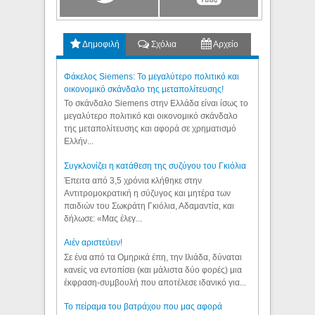
Δημοφιλή
Σχόλια
Αρχείο
Φάκελος Siemens: Το μεγαλύτερο πολιτικό και
οικονομικό σκάνδαλο της μεταπολίτευσης!
Το σκάνδαλο Siemens στην Ελλάδα είναι ίσως το
μεγαλύτερο πολιτικό και οικονομικό σκάνδαλο
της μεταπολίτευσης και αφορά σε χρηματισμό
Ελλήν...
Συγκλονίζει η κατάθεση της συζύγου του Γκιόλια
Έπειτα από 3,5 χρόνια κλήθηκε στην
Αντιτρομοκρατική η σύζυγος και μητέρα των
παιδιών του Σωκράτη Γκιόλια, Αδαμαντία, και
δήλωσε: «Μας έλεγ...
Aιέν αριστεύειν!
Σε ένα από τα Ομηρικά έπη, την Ιλιάδα, δύναται
κανείς να εντοπίσει (και μάλιστα δύο φορές) μια
έκφραση-συμβουλή που αποτέλεσε ιδανικό για...
Το πείραμα του βατράχου που μας αφορά