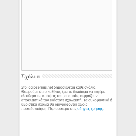
Σχόλια
Στο logiosermis.net δημοσιεύεται κάθε σχόλιο.
Θεωρούμε ότι ο καθένας έχει το δικαίωμα να εκφέρει
ελεύθερα τις απόψεις του, οι οποίες εκφράζουν
αποκλειστικά τον εκάστοτε σχολιαστή. Τα συκοφαντικά ή
υβριστικά σχόλια θα διαγράφονται χωρίς
προειδοποίηση. Περισσότερα στις
οδηγίες χρήσης
.