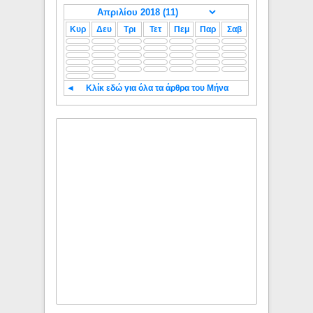
Κυρ
Δευ
Τρι
Τετ
Πεμ
Παρ
Σαβ
◄
Κλίκ εδώ για όλα τα άρθρα του Μήνα