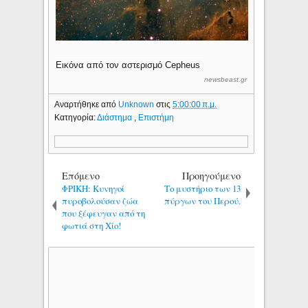
Εικόνα από τον αστερισμό Cepheus
newsbeast.gr
Αναρτήθηκε από
Unknown
στις
5:00:00 π.μ.
Κατηγορία:
Διάστημα
,
Επιστήμη
Επόμενο
Προηγούμενο
ΦΡΙΚΗ: Κυνηγοί
Το μυστήριο των 13
πυροβολούσαν ζώα
πύργων του Περού.
που ξέφευγαν από τη
φωτιά στη Χίο!