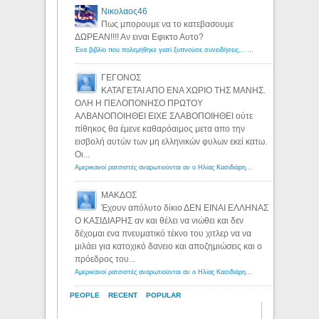
Νικολαος46
Πως μπορουμε να το κατεβασουμε
ΔΩΡΕΑΝ!!!! Αν ειναι Εφικτο Αυτο?
Ένα βιβλίο που πολεμήθηκε γιατί ξυπνούσε συνειδήσεις... - Λόγιος Ερμής | Η γνώση ξεκινάει με την αναζήτηση...
ΓΕΓΟΝΟΣ
ΚΑΤΑΓΕΤΑΙ ΑΠΟ ΕΝΑ ΧΩΡΙΟ ΤΗΣ ΜΑΝΗΣ.
ΟΛΗ Η ΠΕΛΟΠΟΝΗΣΟ ΠΡΩΤΟΥ
ΑΛΒΑΝΟΠΟΙΗΘΕΙ ΕΙΧΕ ΣΛΑΒΟΠΟΙΗΘΕΙ ούτε
πίθηκος θα έμενε καθαρόαιμος μετα απο την
εισβολή αυτών των μη ελληνικών φυλων εκεί κατω.
Οι...
Αμερικανοί ρατσιστές αναρωτιούνται αν ο Ηλίας Κασιδιάρης ανήκει στη λευκή φυλή... - Λόγιος Ερμής
ΜΑΚΔΟΣ
Έχουν απόλυτο δίκιο ΔΕΝ ΕΙΝΑΙ ΕΛΛΗΝΑΣ
Ο ΚΑΣΙΔΙΑΡΗΣ αν και θέλει να νιώθει και δεν
δέχομαι ενα πνευματικό τέκνο του χιτλερ να να
μιλάει για κατοχικό δανειο και αποζημιώσεις και ο
πρόεδρος του...
Αμερικανοί ρατσιστές αναρωτιούνται αν ο Ηλίας Κασιδιάρης ανήκει στη λευκή φυλή... - Λόγιος Ερμής
PEOPLE
RECENT
POPULAR