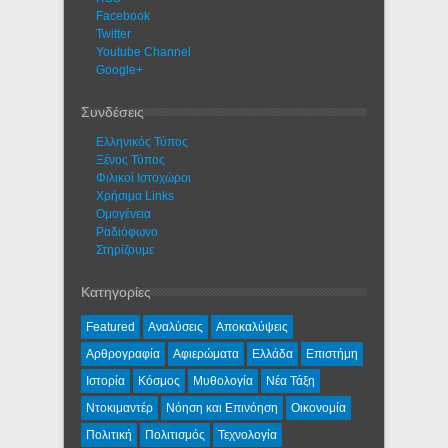
Facebook
Twitter
Youtube Channel
Google+
Συνδέσεις
Ελληνικός Τύπος
Ξένος Τύπος
Φιλικοί Ιστοχώροι
Χρήσιμα Links
Ομογένεια
Ραδιόφωνο
Στηρίζουμε
Κατηγορίες
Featured
Αναλύσεις
Αποκαλύψεις
Αρθρογραφία
Αφιερώματα
Ελλάδα
Επιστήμη
Ιστορία
Κόσμος
Μυθολογία
Νέα Τάξη
Ντοκιμαντέρ
Νόηση και Επινόηση
Οικονομία
Πολιτική
Πολιτισμός
Τεχνολογία