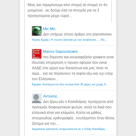
Μιας και περιμένουμε απο στιγμή σε στιγμή το 4ο
μνημόνιο , ας δούμε όλα τα στοιχεία για τα 3
προηγούμενα μέχρι τώρα...
Mic Mic
Δεν υπάρχει τέτοιο άρθρο στο planetnews
Λόγιος Ερμής | Η γνώση ξεκινάει με την αναζήτηση...: Ιδού οι 18 που χρωστούν 11 δις ευρώ!
Manos Sapountzakis
πιο δημοσιο και κουραφεξαλα γραφετε ειναι
ιδιωτικη επιχειρηση η πρωην εφορια που εγινε
ΑΑΔΕ στα χερια των δανειστων και μας πινει το
αιμα... για να πηγαινουν τα λεφτα εξω και οχι υπερ
του Ελληνικου...
Εφορία: Κατάσχονται όλα ύστερα από 30 μέρες και χωρίς δικαστικές αποφάσεις - Λόγιος Ερμής
Αντώνης
Δεν ξέρω εάν ο Κασιδιάρης προέρχεται από
πρόσμιξη διαφορετικών φυλών, αλλά τα δικά σου
ελληνικά είναι για κλάματα. Κοίτα να μάθεις
στοιχειωδώς ορθογραφία...τουλάχιστον όταν θέτεις
ζήτημα για την...
Αμερικανοί ρατσιστές αναρωτιούνται αν ο Ηλίας Κασιδιάρης ανήκει στη λευκή φυλή... - Λόγιος Ερμής