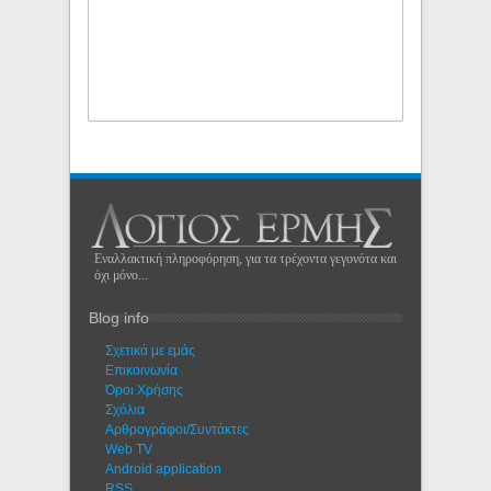
Εναλλακτική πληροφόρηση, για τα τρέχοντα γεγονότα και
όχι μόνο...
Blog info
Σχετικά με εμάς
Eπικοινωνία
Όροι Χρήσης
Σχόλια
Αρθρογράφοι/Συντάκτες
Web TV
Android application
RSS