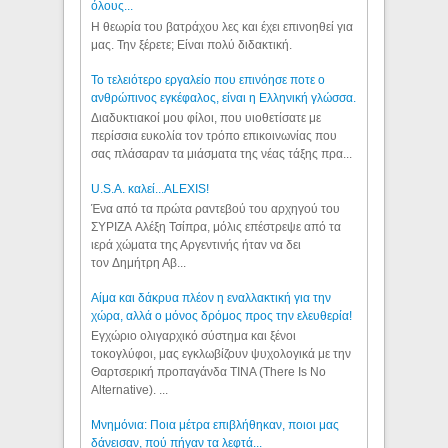
όλους...
Η θεωρία του βατράχου λες και έχει επινοηθεί για
μας. Την ξέρετε; Είναι πολύ διδακτική.
Το τελειότερο εργαλείο που επινόησε ποτε ο
ανθρώπινος εγκέφαλος, είναι η Ελληνική γλώσσα.
Διαδυκτιακοί μου φίλοι, που υιοθετίσατε με
περίσσια ευκολία τον τρόπο επικοινωνίας που
σας πλάσαραν τα μιάσματα της νέας τάξης πρα...
U.S.A. καλεί...ALEXIS!
Ένα από τα πρώτα ραντεβού του αρχηγού του
ΣΥΡΙΖΑ Αλέξη Τσίπρα, μόλις επέστρεψε από τα
ιερά χώματα της Αργεντινής ήταν να δει
τον Δημήτρη Αβ...
Αίμα και δάκρυα πλέον η εναλλακτική για την
χώρα, αλλά ο μόνος δρόμος προς την ελευθερία!
Εγχώριο ολιγαρχικό σύστημα και ξένοι
τοκογλύφοι, μας εγκλωβίζουν ψυχολογικά με την
Θαρτσερική προπαγάνδα TINA (There Is No
Alternative). ...
Μνημόνια: Ποια μέτρα επιβλήθηκαν, ποιοι μας
δάνεισαν, πού πήγαν τα λεφτά...