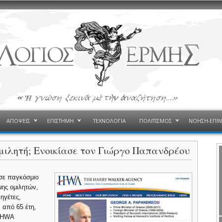
ΑΠΟΨΕΙΣ
ΕΠΙΣΤΗΜΗ
ΤΕΧΝΟΛΟΓΙΑ
ΠΟΛΙΤΙΣΜΟΣ
ΝΟΗΣΗ-ΕΠΙ
ομιλητή; Ενοικίασε τον Γιώργο Παπανδρέου
 σε παγκόσμιο
μης ομιλητών,
ηγέτες,
α από 65 έτη,
ο HWA