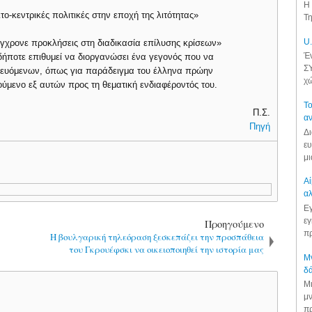
Η 
το-κεντρικές πολιτικές στην εποχή της λιτότητας»
Τη
U.
ύγχρονε προκλήσεις στη διαδικασία επίλυσης κρίσεων»
Έν
ήποτε επιθυμεί να διοργανώσει ένα γεγονός που να
ΣΥ
πευόμενων, όπως για παράδειγμα του έλληνα πρώην
χώ
ύμενο εξ αυτών προς τη θεματική ενδιαφέροντός του.
Το
Π.Σ.
αν
Πηγή
Δι
ευ
μι
Αί
αλ
Εγ
εγ
Προηγούμενο
πρ
Η βουλγαρική τηλεόραση ξεσκεπάζει την προσπάθεια
του Γκρουέφσκι να οικειοποιηθεί την ιστορία μας
Μν
δά
Μι
μν
πρ