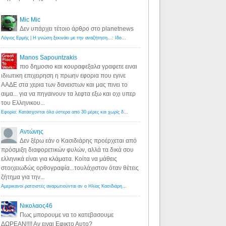
Mic Mic
Δεν υπάρχει τέτοιο άρθρο στο planetnews
Λόγιος Ερμής | Η γνώση ξεκινάει με την αναζήτηση...: Ιδού οι 18 που χρωστούν 11 δις ευρώ!
·
6 years ago
Manos Sapountzakis
πιο δημοσιο και κουραφεξαλα γραφετε ειναι
ιδιωτικη επιχειρηση η πρωην εφορια που εγινε
ΑΑΔΕ στα χερια των δανειστων και μας πινει το
αιμα... για να πηγαινουν τα λεφτα εξω και οχι υπερ
του Ελληνικου...
Εφορία: Κατάσχονται όλα ύστερα από 30 μέρες και χωρίς δικαστικές αποφάσεις - Λόγιος Ερμής
·
6 years ag
Αντώνης
Δεν ξέρω εάν ο Κασιδιάρης προέρχεται από
πρόσμιξη διαφορετικών φυλών, αλλά τα δικά σου
ελληνικά είναι για κλάματα. Κοίτα να μάθεις
στοιχειωδώς ορθογραφία...τουλάχιστον όταν θέτεις
ζήτημα για την...
Αμερικανοί ρατσιστές αναρωτιούνται αν ο Ηλίας Κασιδιάρης ανήκει στη λευκή φυλή... - Λόγιος Ερμής
·
7 yea
Νικολαος46
Πως μπορουμε να το κατεβασουμε
ΔΩΡΕΑΝ!!!! Αν ειναι Εφικτο Αυτο?