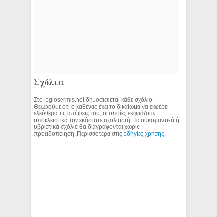
Σχόλια
Στο logiosermis.net δημοσιεύεται κάθε σχόλιο.
Θεωρούμε ότι ο καθένας έχει το δικαίωμα να εκφέρει
ελεύθερα τις απόψεις του, οι οποίες εκφράζουν
αποκλειστικά τον εκάστοτε σχολιαστή. Τα συκοφαντικά ή
υβριστικά σχόλια θα διαγράφονται χωρίς
προειδοποίηση. Περισσότερα στις
οδηγίες χρήσης
.