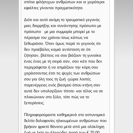
σπίτια φιλήσυχων ανθρώπων και οι χειρότεροι
εφιάλτες γίνονται πραγματικότητα.
Διότι και αυτό ακόμη το τραυματικό γεγονός
μιας διαρρήξης και συνάντησης πρόσωπο με
πρόσωπο με μια συμμορία μπορεί με το
πέρασμα του χρόνου ίσως κάπως να
ξεθωριάσει. Όταν όμως παρά το γεγονός ότι
δεν προέβαλες καμιά αντίσταση σε ότι
ζήτησαν, βλέπεις να σου βιάζουν τη γυναίκα
ένας ένας με τη σειρά σαν, σαν κάτι που δεν
περιγράφεται ή να ατιμάζουν την κόρη σου
χαράσσοντας έτσι τις ψυχές των ανθρώπων
σου για όλη τους τη ζωή -χώρια λοιπές
παρενέργειες ενός βιασμού όπου κτήνη σαν
αυτά δεν υπολογίζουν τίποτε- και τέλος να σε
πλακώνουν στο ξύλο, τότε πώς να το
ξεπεράσεις;
Πληροφορούμαστε καθημερινά στο αστυνομικό
δελτίο δολοφονίες ηλικιωμένων ανθρώπων που
βρήκαν φρικτό θάνατο μετά από μια ολόκληρη
ζωή με λεία το ιλλιγιώδες ποσό των € 70,00.