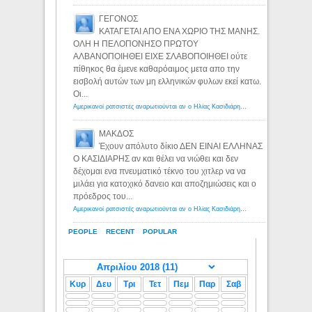
ΓΕΓΟΝΟΣ
ΚΑΤΑΓΕΤΑΙ ΑΠΟ ΕΝΑ ΧΩΡΙΟ ΤΗΣ ΜΑΝΗΣ.
ΟΛΗ Η ΠΕΛΟΠΟΝΗΣΟ ΠΡΩΤΟΥ
ΑΛΒΑΝΟΠΟΙΗΘΕΙ ΕΙΧΕ ΣΛΑΒΟΠΟΙΗΘΕΙ ούτε
πίθηκος θα έμενε καθαρόαιμος μετα απο την
εισβολή αυτών των μη ελληνικών φυλων εκεί κατω.
Οι...
Αμερικανοί ρατσιστές αναρωτιούνται αν ο Ηλίας Κασιδιάρης ανήκει στη λευκή φυλή... - Λόγιος Ερμής
ΜΑΚΔΟΣ
Έχουν απόλυτο δίκιο ΔΕΝ ΕΙΝΑΙ ΕΛΛΗΝΑΣ
Ο ΚΑΣΙΔΙΑΡΗΣ αν και θέλει να νιώθει και δεν
δέχομαι ενα πνευματικό τέκνο του χιτλερ να να
μιλάει για κατοχικό δανειο και αποζημιώσεις και ο
πρόεδρος του...
Αμερικανοί ρατσιστές αναρωτιούνται αν ο Ηλίας Κασιδιάρης ανήκει στη λευκή φυλή... - Λόγιος Ερμής
PEOPLE
RECENT
POPULAR
Κυρ
Δευ
Τρι
Τετ
Πεμ
Παρ
Σαβ