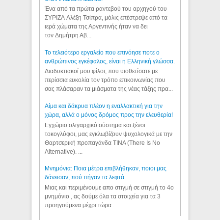
Ένα από τα πρώτα ραντεβού του αρχηγού του
ΣΥΡΙΖΑ Αλέξη Τσίπρα, μόλις επέστρεψε από τα
ιερά χώματα της Αργεντινής ήταν να δει
τον Δημήτρη Αβ...
Το τελειότερο εργαλείο που επινόησε ποτε ο
ανθρώπινος εγκέφαλος, είναι η Ελληνική γλώσσα.
Διαδυκτιακοί μου φίλοι, που υιοθετίσατε με
περίσσια ευκολία τον τρόπο επικοινωνίας που
σας πλάσαραν τα μιάσματα της νέας τάξης πρα...
Αίμα και δάκρυα πλέον η εναλλακτική για την
χώρα, αλλά ο μόνος δρόμος προς την ελευθερία!
Εγχώριο ολιγαρχικό σύστημα και ξένοι
τοκογλύφοι, μας εγκλωβίζουν ψυχολογικά με την
Θαρτσερική προπαγάνδα TINA (There Is No
Alternative). ...
Μνημόνια: Ποια μέτρα επιβλήθηκαν, ποιοι μας
δάνεισαν, πού πήγαν τα λεφτά...
Μιας και περιμένουμε απο στιγμή σε στιγμή το 4ο
μνημόνιο , ας δούμε όλα τα στοιχεία για τα 3
προηγούμενα μέχρι τώρα...