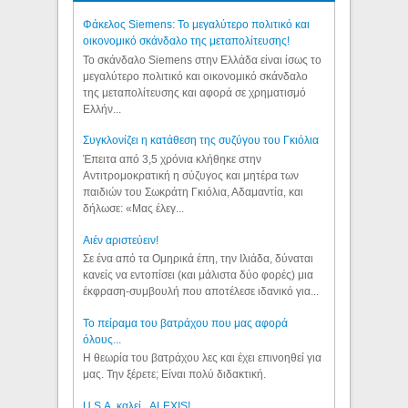
Φάκελος Siemens: Το μεγαλύτερο πολιτικό και
οικονομικό σκάνδαλο της μεταπολίτευσης!
Το σκάνδαλο Siemens στην Ελλάδα είναι ίσως το
μεγαλύτερο πολιτικό και οικονομικό σκάνδαλο
της μεταπολίτευσης και αφορά σε χρηματισμό
Ελλήν...
Συγκλονίζει η κατάθεση της συζύγου του Γκιόλια
Έπειτα από 3,5 χρόνια κλήθηκε στην
Αντιτρομοκρατική η σύζυγος και μητέρα των
παιδιών του Σωκράτη Γκιόλια, Αδαμαντία, και
δήλωσε: «Μας έλεγ...
Aιέν αριστεύειν!
Σε ένα από τα Ομηρικά έπη, την Ιλιάδα, δύναται
κανείς να εντοπίσει (και μάλιστα δύο φορές) μια
έκφραση-συμβουλή που αποτέλεσε ιδανικό για...
Το πείραμα του βατράχου που μας αφορά
όλους...
Η θεωρία του βατράχου λες και έχει επινοηθεί για
μας. Την ξέρετε; Είναι πολύ διδακτική.
U.S.A. καλεί...ALEXIS!