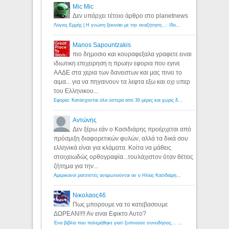
Mic Mic
Δεν υπάρχει τέτοιο άρθρο στο planetnews
Λόγιος Ερμής | Η γνώση ξεκινάει με την αναζήτηση...: Ιδού οι 18 που χρωστούν 11 δις ευρώ!
Manos Sapountzakis
πιο δημοσιο και κουραφεξαλα γραφετε ειναι
ιδιωτικη επιχειρηση η πρωην εφορια που εγινε
ΑΑΔΕ στα χερια των δανειστων και μας πινει το
αιμα... για να πηγαινουν τα λεφτα εξω και οχι υπερ
του Ελληνικου...
Εφορία: Κατάσχονται όλα ύστερα από 30 μέρες και χωρίς δικαστικές αποφάσεις - Λόγιος Ερμής
Αντώνης
Δεν ξέρω εάν ο Κασιδιάρης προέρχεται από
πρόσμιξη διαφορετικών φυλών, αλλά τα δικά σου
ελληνικά είναι για κλάματα. Κοίτα να μάθεις
στοιχειωδώς ορθογραφία...τουλάχιστον όταν θέτεις
ζήτημα για την...
Αμερικανοί ρατσιστές αναρωτιούνται αν ο Ηλίας Κασιδιάρης ανήκει στη λευκή φυλή... - Λόγιος Ερμής
Νικολαος46
Πως μπορουμε να το κατεβασουμε
ΔΩΡΕΑΝ!!!! Αν ειναι Εφικτο Αυτο?
Ένα βιβλίο που πολεμήθηκε γιατί ξυπνούσε συνειδήσεις... - Λόγιος Ερμής | Η γνώση ξεκινάει με την αναζήτηση...