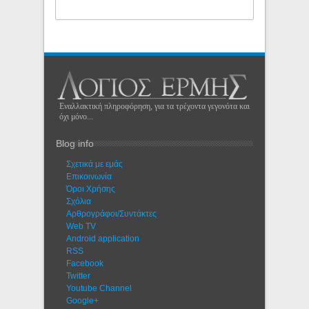
Εναλλακτική πληροφόρηση, για τα τρέχοντα γεγονότα και
όχι μόνο...
Blog info
Σχετικά με εμάς
Eπικοινωνία
Όροι Χρήσης
Σχόλια
Αρθρογράφοι/Συντάκτες
Web TV
Android application
RSS
Facebook
Twitter
Youtube Channel
Google+