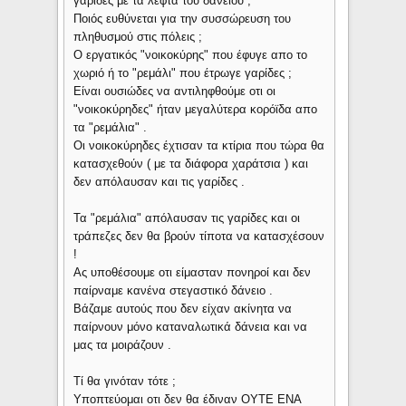
γαρίδες με τα λεφτά του δανείου ;
Ποιός ευθύνεται για την συσσώρευση του
πληθυσμού στις πόλεις ;
Ο εργατικός "νοικοκύρης" που έφυγε απο το
χωριό ή το "ρεμάλι" που έτρωγε γαρίδες ;
Είναι ουσιώδες να αντιληφθούμε οτι οι
"νοικοκύρηδες" ήταν μεγαλύτερα κορόϊδα απο
τα "ρεμάλια" .
Οι νοικοκύρηδες έχτισαν τα κτίρια που τώρα θα
κατασχεθούν ( με τα διάφορα χαράτσια ) και
δεν απόλαυσαν και τις γαρίδες .
Τα "ρεμάλια" απόλαυσαν τις γαρίδες και οι
τράπεζες δεν θα βρούν τίποτα να κατασχέσουν
!
Ας υποθέσουμε οτι είμασταν πονηροί και δεν
παίρναμε κανένα στεγαστικό δάνειο .
Βάζαμε αυτούς που δεν είχαν ακίνητα να
παίρνουν μόνο καταναλωτικά δάνεια και να
μας τα μοιράζουν .
Τί θα γινόταν τότε ;
Υποπτεύομαι οτι δεν θα έδιναν ΟΥΤΕ ΕΝΑ