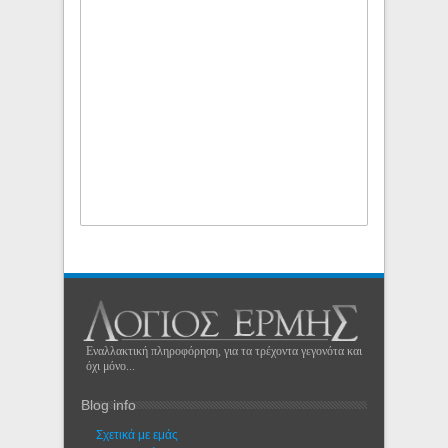
Εναλλακτική πληροφόρηση, για τα τρέχοντα γεγονότα και
όχι μόνο...
Blog info
Σχετικά με εμάς