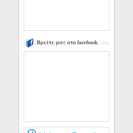
Βρείτε μας στο facebook