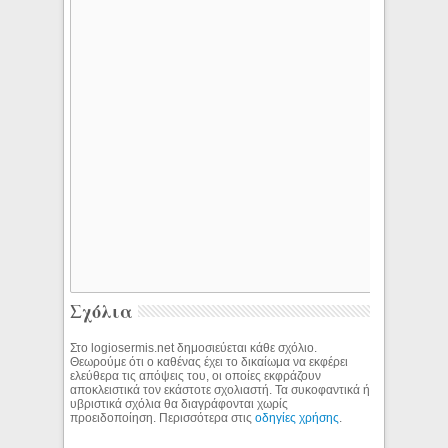
Σχόλια
Στο logiosermis.net δημοσιεύεται κάθε σχόλιο.
Θεωρούμε ότι ο καθένας έχει το δικαίωμα να εκφέρει
ελεύθερα τις απόψεις του, οι οποίες εκφράζουν
αποκλειστικά τον εκάστοτε σχολιαστή. Τα συκοφαντικά ή
υβριστικά σχόλια θα διαγράφονται χωρίς
προειδοποίηση. Περισσότερα στις
οδηγίες χρήσης
.