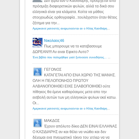
Δεν ξέρω εάν ο Κασιδιάρης προέρχεται από
πρόσμιξη διαφορετικών φυλών, αλλά τα δικά σου
ελληνικά είναι για κλάματα. Κοίτα να μάθεις
στοιχειωδώς ορθογραφία...τουλάχιστον όταν θέτεις
ζήτημα για την...
Αμερικανοί ρατσιστές αναρωτιούνται αν ο Ηλίας Κασιδιάρης ανήκει στη λευκή φυλή... - Λόγιος Ερμής
Νικολαος46
Πως μπορουμε να το κατεβασουμε
ΔΩΡΕΑΝ!!!! Αν ειναι Εφικτο Αυτο?
Ένα βιβλίο που πολεμήθηκε γιατί ξυπνούσε συνειδήσεις... - Λόγιος Ερμής | Η γνώση ξεκινάει με την αναζήτηση...
ΓΕΓΟΝΟΣ
ΚΑΤΑΓΕΤΑΙ ΑΠΟ ΕΝΑ ΧΩΡΙΟ ΤΗΣ ΜΑΝΗΣ.
ΟΛΗ Η ΠΕΛΟΠΟΝΗΣΟ ΠΡΩΤΟΥ
ΑΛΒΑΝΟΠΟΙΗΘΕΙ ΕΙΧΕ ΣΛΑΒΟΠΟΙΗΘΕΙ ούτε
πίθηκος θα έμενε καθαρόαιμος μετα απο την
εισβολή αυτών των μη ελληνικών φυλων εκεί κατω.
Οι...
Αμερικανοί ρατσιστές αναρωτιούνται αν ο Ηλίας Κασιδιάρης ανήκει στη λευκή φυλή... - Λόγιος Ερμής
ΜΑΚΔΟΣ
Έχουν απόλυτο δίκιο ΔΕΝ ΕΙΝΑΙ ΕΛΛΗΝΑΣ
Ο ΚΑΣΙΔΙΑΡΗΣ αν και θέλει να νιώθει και δεν
δέχομαι ενα πνευματικό τέκνο του χιτλερ να να