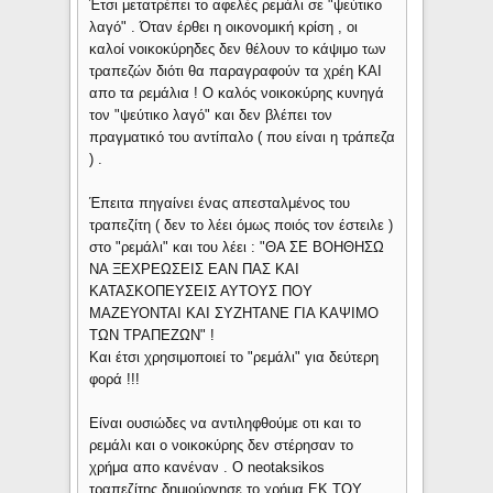
Έτσι μετατρέπει το αφελές ρεμάλι σε "ψεύτικο
λαγό" . Όταν έρθει η οικονομική κρίση , οι
καλοί νοικοκύρηδες δεν θέλουν το κάψιμο των
τραπεζών διότι θα παραγραφούν τα χρέη ΚΑΙ
απο τα ρεμάλια ! Ο καλός νοικοκύρης κυνηγά
τον "ψεύτικο λαγό" και δεν βλέπει τον
πραγματικό του αντίπαλο ( που είναι η τράπεζα
) .
Έπειτα πηγαίνει ένας απεσταλμένος του
τραπεζίτη ( δεν το λέει όμως ποιός τον έστειλε )
στο "ρεμάλι" και του λέει : "ΘΑ ΣΕ ΒΟΗΘΗΣΩ
ΝΑ ΞΕΧΡΕΩΣΕΙΣ ΕΑΝ ΠΑΣ ΚΑΙ
ΚΑΤΑΣΚΟΠΕΥΣΕΙΣ ΑΥΤΟΥΣ ΠΟΥ
ΜΑΖΕΥΟΝΤΑΙ ΚΑΙ ΣΥΖΗΤΑΝΕ ΓΙΑ ΚΑΨΙΜΟ
ΤΩΝ ΤΡΑΠΕΖΩΝ" !
Και έτσι χρησιμοποιεί το "ρεμάλι" για δεύτερη
φορά !!!
Είναι ουσιώδες να αντιληφθούμε οτι και το
ρεμάλι και ο νοικοκύρης δεν στέρησαν το
χρήμα απο κανέναν . Ο neotaksikos
τραπεζίτης δημιούργησε το χρήμα ΕΚ ΤΟΥ