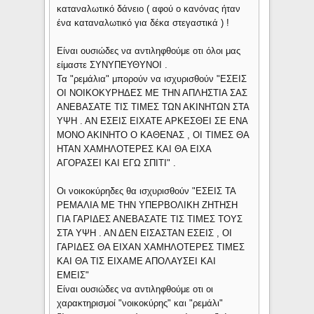
καταναλωτικό δάνειο ( αφού ο κανόνας ήταν
ένα καταναλωτικό για δέκα στεγαστικά ) !
Είναι ουσιώδες να αντιληφθούμε οτι όλοι μας
είμαστε ΣΥΝΥΠΕΥΘΥΝΟΙ .
Τα "ρεμάλια" μπορούν να ισχυρισθούν "ΕΣΕΙΣ
ΟΙ ΝΟΙΚΟΚΥΡΗΔΕΣ ΜΕ ΤΗΝ ΑΠΛΗΣΤΙΑ ΣΑΣ
ΑΝΕΒΑΣΑΤΕ ΤΙΣ ΤΙΜΕΣ ΤΩΝ ΑΚΙΝΗΤΩΝ ΣΤΑ
ΥΨΗ . ΑΝ ΕΣΕΙΣ ΕΙΧΑΤΕ ΑΡΚΕΣΘΕΙ ΣΕ ΕΝΑ
ΜΟΝΟ ΑΚΙΝΗΤΟ Ο ΚΑΘΕΝΑΣ , ΟΙ ΤΙΜΕΣ ΘΑ
ΗΤΑΝ ΧΑΜΗΛΟΤΕΡΕΣ ΚΑΙ ΘΑ ΕΙΧΑ
ΑΓΟΡΑΣΕΙ ΚΑΙ ΕΓΩ ΣΠΙΤΙ" .
Οι νοικοκύρηδες θα ισχυρισθούν "ΕΣΕΙΣ ΤΑ
ΡΕΜΑΛΙΑ ΜΕ ΤΗΝ ΥΠΕΡΒΟΛΙΚΗ ΖΗΤΗΣΗ
ΓΙΑ ΓΑΡΙΔΕΣ ΑΝΕΒΑΣΑΤΕ ΤΙΣ ΤΙΜΕΣ ΤΟΥΣ
ΣΤΑ ΥΨΗ . ΑΝ ΔΕΝ ΕΙΣΑΣΤΑΝ ΕΣΕΙΣ , ΟΙ
ΓΑΡΙΔΕΣ ΘΑ ΕΙΧΑΝ ΧΑΜΗΛΟΤΕΡΕΣ ΤΙΜΕΣ
ΚΑΙ ΘΑ ΤΙΣ ΕΙΧΑΜΕ ΑΠΟΛΑΥΣΕΙ ΚΑΙ
ΕΜΕΙΣ"
Είναι ουσιώδες να αντιληφθούμε οτι οι
χαρακτηρισμοί "νοικοκύρης" και "ρεμάλι"